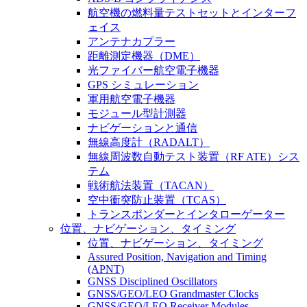
航空機の燃料量テストセットとインターフ
ェイス
アンテナカプラー
距離測定機器（DME）
光ファイバー航空電子機器
GPS シミュレーション
軍用航空電子機器
モジュール型計測器
ナビゲーションと通信
無線高度計（RADALT）
無線周波数自動テスト装置（RF ATE）シス
テム
戦術航法装置（TACAN）
空中衝突防止装置（TCAS）
トランスポンダーとインタローゲーター
位置、ナビゲーション、タイミング
位置、ナビゲーション、タイミング
Assured Position, Navigation and Timing
(APNT)
GNSS Disciplined Oscillators
GNSS/GEO/LEO Grandmaster Clocks
GNSS/GEO/LEO Receiver Modules