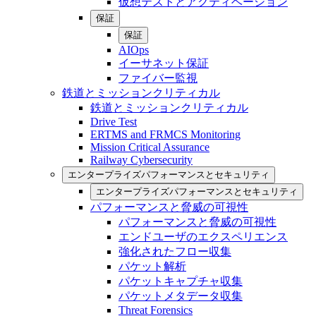
仮想テストとアクティベーション
保証
保証
AIOps
イーサネット保証
ファイバー監視
鉄道とミッションクリティカル
鉄道とミッションクリティカル
Drive Test
ERTMS and FRMCS Monitoring
Mission Critical Assurance
Railway Cybersecurity
エンタープライズパフォーマンスとセキュリティ
エンタープライズパフォーマンスとセキュリティ
パフォーマンスと脅威の可視性
パフォーマンスと脅威の可視性
エンドユーザのエクスペリエンス
強化されたフロー収集
パケット解析
パケットキャプチャ収集
パケットメタデータ収集
Threat Forensics