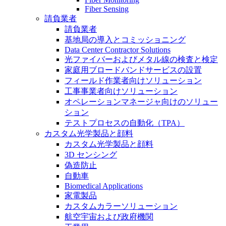
Fiber Sensing
請負業者
請負業者
基地局の導入とコミッショニング
Data Center Contractor Solutions
光ファイバーおよびメタル線の検査と検定
家庭用ブロードバンドサービスの設置
フィールド作業者向けソリューション
工事事業者向けソリューション
オペレーションマネージャ向けのソリュー
ション
テストプロセスの自動化（TPA）
カスタム光学製品と顔料
カスタム光学製品と顔料
3D センシング
偽造防止
自動車
Biomedical Applications
家電製品
カスタムカラーソリューション
航空宇宙および政府機関