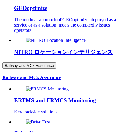
GEOoptimize
The modular approach of GEOoptimize, deployed as a
service or as a solution, meets the complexity issues
operators...
NITRO ロケーションインテリジェンス
Railway and MCx Assurance
Railway and MCx Assurance
ERTMS and FRMCS Monitoring
Key trackside solutions