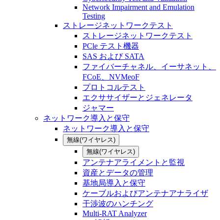
Network Impairment and Emulation
Testing
ストレージネットワークテスト
ストレージネットワークテスト
PCle テスト機器
SAS および SATA
ファイバーチャネル、イーサネット、
FCoE、NVMeoF
プロトコルテスト
エクササイザーとジェネレータ
ジャマー
ネットワーク導入と保守
ネットワーク導入と保守
無線(ワイヤレス)
無線(ワイヤレス)
アンテナアライメントと監視
資産とデータの管理
基地局導入と保守
ケーブルおよびアンテナアナライザ
干渉波のハンチング
Multi-RAT Analyzer