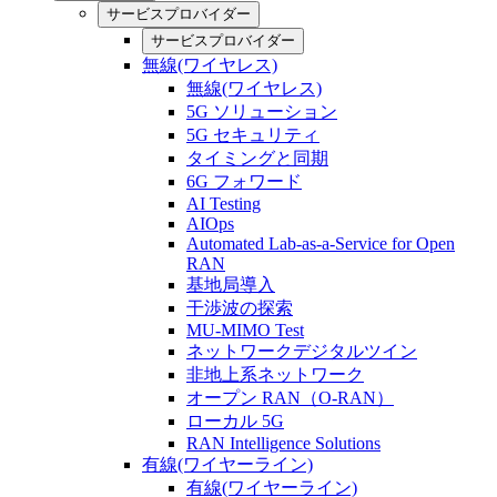
サービスプロバイダー
サービスプロバイダー
無線(ワイヤレス)
無線(ワイヤレス)
5G ソリューション
5G セキュリティ
タイミングと同期
6G フォワード
AI Testing
AIOps
Automated Lab-as-a-Service for Open
RAN
基地局導入
干渉波の探索
MU-MIMO Test
ネットワークデジタルツイン
非地上系ネットワーク
オープン RAN（O-RAN）
ローカル 5G
RAN Intelligence Solutions
有線(ワイヤーライン)
有線(ワイヤーライン)