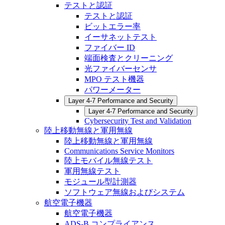
テストと認証
テストと認証
ビットエラー率
イーサネットテスト
ファイバー ID
端面検査とクリーニング
光ファイバーセンサ
MPO テスト機器
パワーメーター
Layer 4-7 Performance and Security
Layer 4-7 Performance and Security
Cybersecurity Test and Validation
陸上移動無線と軍用無線
陸上移動無線と軍用無線
Communications Service Monitors
陸上モバイル無線テスト
軍用無線テスト
モジュール型計測器
ソフトウェア無線およびシステム
航空電子機器
航空電子機器
ADS-B コンプライアンス