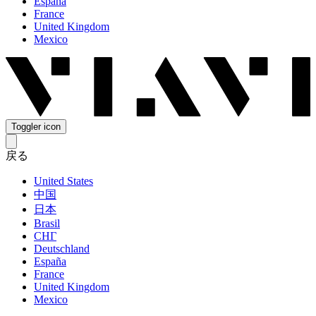
España
France
United Kingdom
Mexico
Toggler icon
戻る
United States
中国
日本
Brasil
СНГ
Deutschland
España
France
United Kingdom
Mexico