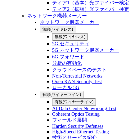
ティア1（基本）光ファイバー検定
ティア2（拡張）光ファイバー検定
ネットワーク機器メーカー
ネットワーク機器メーカー
無線(ワイヤレス)
無線(ワイヤレス)
5G セキュリティ
5G ネットワーク機器メーカー
6G フォワード
分析の有効化
クラウドベースのテスト
Non-Terrestrial Networks
Open RAN Security Test
ローカル 5G
有線(ワイヤーライン)
有線(ワイヤーライン)
AI Data Center Networking Test
Coherent Optics Testing
フィールド展開
Harden Security Defenses
High-Speed Ethernet Testing
技術とサービス紹介