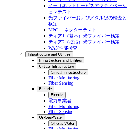
イーサネットサービスアクティベーシ
ョンテスト
光ファイバーおよびメタル線の検査と
検定
MPO コネクターテスト
ティア1（基本）光ファイバー検定
ティア2（拡張）光ファイバー検定
WAN性能検査
Infrastructure and Utilities
Infrastructure and Utilities
Critical Infrastructure
Critical Infrastructure
Fiber Monitoring
Fiber Sensing
Electric
Electric
電力事業者
Fiber Monitoring
Fiber Sensing
Oil-Gas-Water
Oil-Gas-Water
Fiber Monitoring