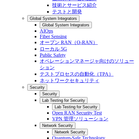
技術とサービス紹介
テストと開発
Global System Integrators
Global System Integrators
AIOps
Fiber Sensing
オープン RAN（O-RAN）
ローカル 5G
Public Safety
オペレーションマネージャ向けのソリュー
ション
テストプロセスの自動化（TPA）
ネットワークセキュリティ
Security
Security
Lab Testing for Security
Lab Testing for Security
Open RAN Security Test
VPN 管理ソリューション
Network Security
Network Security
Quantum-Safe Technology