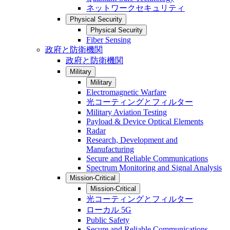
ネットワークセキュリティ
Physical Security
Physical Security
Fiber Sensing
政府と防衛機関
政府と防衛機関
Military
Military
Electromagnetic Warfare
光コーティングとフィルター
Military Aviation Testing
Payload & Device Optical Elements
Radar
Research, Development and
Manufacturing
Secure and Reliable Communications
Spectrum Monitoring and Signal Analysis
Mission-Critical
Mission-Critical
光コーティングとフィルター
ローカル 5G
Public Safety
Secure and Reliable Communications