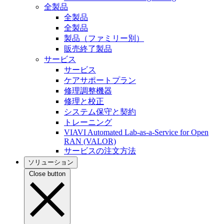
全製品
全製品
全製品
製品（ファミリー別）
販売終了製品
サービス
サービス
ケアサポートプラン
修理調整機器
修理と校正
システム保守と契約
トレーニング
VIAVI Automated Lab-as-a-Service for Open
RAN (VALOR)
サービスの注文方法
ソリューション
Close button