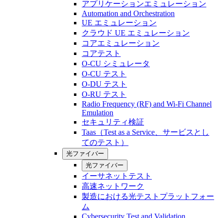
アプリケーションエミュレーション
Automation and Orchestration
UE エミュレーション
クラウド UE エミュレーション
コアエミュレーション
コアテスト
O-CU シミュレータ
O-CU テスト
O-DU テスト
O-RU テスト
Radio Frequency (RF) and Wi-Fi Channel
Emulation
セキュリティ検証
Taas（Test as a Service、サービスとし
てのテスト）
光ファイバー
光ファイバー
イーサネットテスト
高速ネットワーク
製造における光テストプラットフォー
ム
Cybersecurity Test and Validation