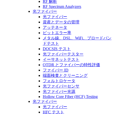
RF 解析
RF Spectrum Analyzers
光ファイバー
光ファイバー
資産とデータの管理
アッテネータ
ビットエラー率
メタル線、DSL、WiFi、ブロードバン
ドテスト
DOCSIS テスト
光ファイバーテスター
イーサネットテスト
OTDR とファイバーの特性評価
ファイバー ID
端面検査とクリーニング
フォルトロケータ
光ファイバーセンサ
光ファイバー光源
Hollow Core Fiber (HCF) Testing
光ファイバー
光ファイバー
HFC テスト