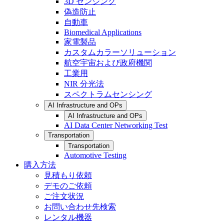
3D センシング
偽造防止
自動車
Biomedical Applications
家電製品
カスタムカラーソリューション
航空宇宙および政府機関
工業用
NIR 分光法
スペクトラムセンシング
AI Infrastructure and OPs
AI Infrastructure and OPs
AI Data Center Networking Test
Transportation
Transportation
Automotive Testing
購入方法
見積もり依頼
デモのご依頼
ご注文状況
お問い合わせ先検索
レンタル機器