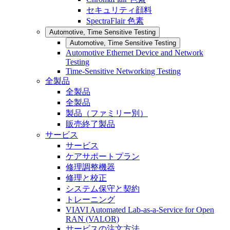
セキュリティ顔料
SpectraFlair 色素
Automotive, Time Sensitive Testing
Automotive, Time Sensitive Testing
Automotive Ethernet Device and Network
Testing
Time-Sensitive Networking Testing
全製品
全製品
全製品
製品（ファミリー別）
販売終了製品
サービス
サービス
ケアサポートプラン
修理調整機器
修理と校正
システム保守と契約
トレーニング
VIAVI Automated Lab-as-a-Service for Open
RAN (VALOR)
サービスの注文方法