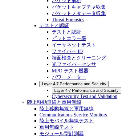
パケット解析
パケットキャプチャ収集
パケットメタデータ収集
Threat Forensics
テストと認証
テストと認証
ビットエラー率
イーサネットテスト
ファイバー ID
端面検査とクリーニング
光ファイバーセンサ
MPO テスト機器
パワーメーター
Layer 4-7 Performance and Security
Layer 4-7 Performance and Security
Cybersecurity Test and Validation
陸上移動無線と軍用無線
陸上移動無線と軍用無線
Communications Service Monitors
陸上モバイル無線テスト
軍用無線テスト
モジュール型計測器