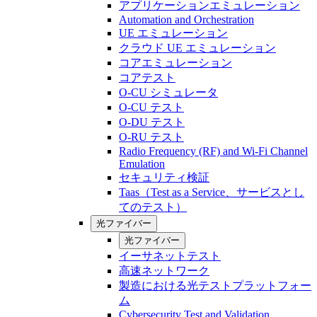
アプリケーションエミュレーション
Automation and Orchestration
UE エミュレーション
クラウド UE エミュレーション
コアエミュレーション
コアテスト
O-CU シミュレータ
O-CU テスト
O-DU テスト
O-RU テスト
Radio Frequency (RF) and Wi-Fi Channel
Emulation
セキュリティ検証
Taas（Test as a Service、サービスとし
てのテスト）
光ファイバー
光ファイバー
イーサネットテスト
高速ネットワーク
製造における光テストプラットフォー
ム
Cybersecurity Test and Validation