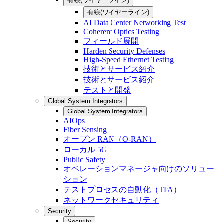
有線(ワイヤーライン)
有線(ワイヤーライン)
AI Data Center Networking Test
Coherent Optics Testing
フィールド展開
Harden Security Defenses
High-Speed Ethernet Testing
技術とサービス紹介
技術とサービス紹介
テストと開発
Global System Integrators
Global System Integrators
AIOps
Fiber Sensing
オープン RAN（O-RAN）
ローカル 5G
Public Safety
オペレーションマネージャ向けのソリュー
ション
テストプロセスの自動化（TPA）
ネットワークセキュリティ
Security
Security