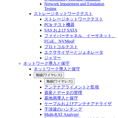
Network Impairment and Emulation
Testing
ストレージネットワークテスト
ストレージネットワークテスト
PCle テスト機器
SAS および SATA
ファイバーチャネル、イーサネット、
FCoE、NVMeoF
プロトコルテスト
エクササイザーとジェネレータ
ジャマー
ネットワーク導入と保守
ネットワーク導入と保守
無線(ワイヤレス)
無線(ワイヤレス)
アンテナアライメントと監視
資産とデータの管理
基地局導入と保守
ケーブルおよびアンテナアナライザ
干渉波のハンチング
Multi-RAT Analyzer