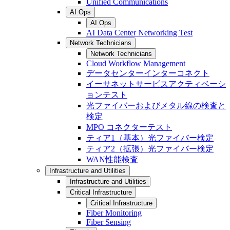
Unified Communications
AI Ops
AI Ops
AI Data Center Networking Test
Network Technicians
Network Technicians
Cloud Workflow Management
データセンターインターコネクト
イーサネットサービスアクティベーシ
ョンテスト
光ファイバーおよびメタル線の検査と
検定
MPO コネクターテスト
ティア1（基本）光ファイバー検定
ティア2（拡張）光ファイバー検定
WAN性能検査
Infrastructure and Utilities
Infrastructure and Utilities
Critical Infrastructure
Critical Infrastructure
Fiber Monitoring
Fiber Sensing