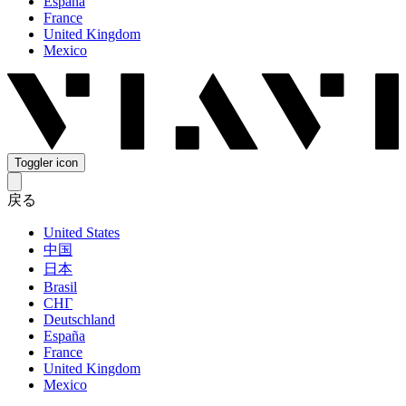
España
France
United Kingdom
Mexico
Toggler icon
戻る
United States
中国
日本
Brasil
СНГ
Deutschland
España
France
United Kingdom
Mexico