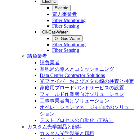
Electric
Electric
電力事業者
Fiber Monitoring
Fiber Sensing
Oil-Gas-Water
Oil-Gas-Water
Fiber Monitoring
Fiber Sensing
請負業者
請負業者
基地局の導入とコミッショニング
Data Center Contractor Solutions
光ファイバーおよびメタル線の検査と検定
家庭用ブロードバンドサービスの設置
フィールド作業者向けソリューション
工事事業者向けソリューション
オペレーションマネージャ向けのソリュー
ション
テストプロセスの自動化（TPA）
カスタム光学製品と顔料
カスタム光学製品と顔料