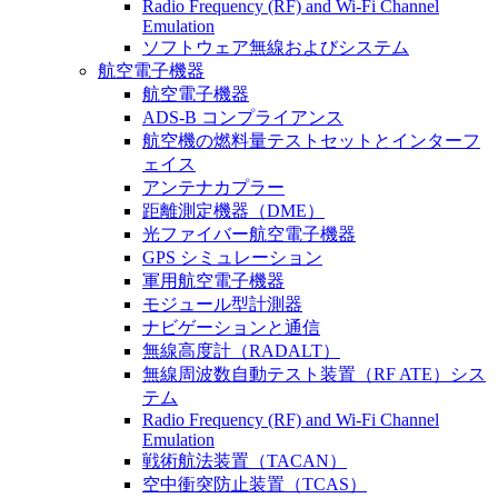
Radio Frequency (RF) and Wi-Fi Channel
Emulation
ソフトウェア無線およびシステム
航空電子機器
航空電子機器
ADS-B コンプライアンス
航空機の燃料量テストセットとインターフ
ェイス
アンテナカプラー
距離測定機器（DME）
光ファイバー航空電子機器
GPS シミュレーション
軍用航空電子機器
モジュール型計測器
ナビゲーションと通信
無線高度計（RADALT）
無線周波数自動テスト装置（RF ATE）シス
テム
Radio Frequency (RF) and Wi-Fi Channel
Emulation
戦術航法装置（TACAN）
空中衝突防止装置（TCAS）