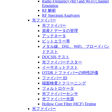
Radio Frequency (RF) and Wi-Fi Channel
Emulation
RF 解析
RF Spectrum Analyzers
光ファイバー
光ファイバー
資産とデータの管理
アッテネータ
ビットエラー率
メタル線、DSL、WiFi、ブロードバン
ドテスト
DOCSIS テスト
光ファイバーテスター
イーサネットテスト
OTDR とファイバーの特性評価
ファイバー ID
端面検査とクリーニング
フォルトロケータ
光ファイバーセンサ
光ファイバー光源
Hollow Core Fiber (HCF) Testing
光ファイバー