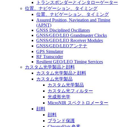
トランスポンダーとインタローゲーター
位置、ナビゲーション、タイミング
位置、ナビゲーション、タイミング
Assured Position, Navigation and Timing
(APNT)
GNSS Disciplined Oscillators
GNSS/GEO/LEO Grandmaster Clocks
GNSS/GEO/LEO Receiver Modules
GNSS/GEO/LEOアンテナ
GPS Simulator
RF Transcoder
Resilient GEO/LEO Timing Services
カスタム光学製品と顔料
カスタム光学製品と顔料
カスタム光学製品
カスタム光学製品
カスタム光フィルター
光成形光学
MicroNIR スペクトロメーター
顔料
顔料
ブランド保護
ChromaFlair 色素