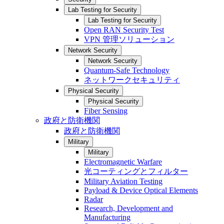
Lab Testing for Security
Lab Testing for Security
Open RAN Security Test
VPN 管理ソリューション
Network Security
Network Security
Quantum-Safe Technology
ネットワークセキュリティ
Physical Security
Physical Security
Fiber Sensing
政府と防衛機関
政府と防衛機関
Military
Military
Electromagnetic Warfare
光コーティングとフィルター
Military Aviation Testing
Payload & Device Optical Elements
Radar
Research, Development and
Manufacturing