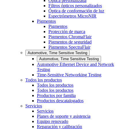
Óptica personalizada
Filtros ópticos personalizados
Óptica de conformación de luz
Espectrómetros MicroNIR
Pigmentos
Pigmentos
Protección de marca
Pigmentos ChromaFlair
Pigmentos de seguridad
Pigmentos SpectraFlair
Automotive, Time Sensitive Testing
Automotive, Time Sensitive Testing
Automotive Ethernet Device and Network
Testing
Time-Sensitive Networking Testing
Todos los productos
Todos los productos
Todos los productos
Productos por familia
Productos descatalogados
Servicios
Servicios
Planes de soporte y asistencia
Equipo renovado
Reparación y calibración