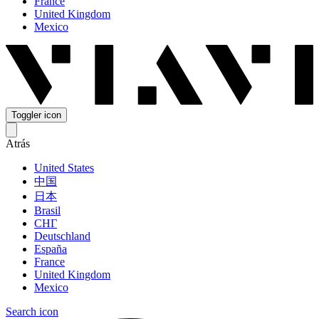
France
United Kingdom
Mexico
Toggler icon
Atrás
United States
中国
日本
Brasil
СНГ
Deutschland
España
France
United Kingdom
Mexico
Search icon