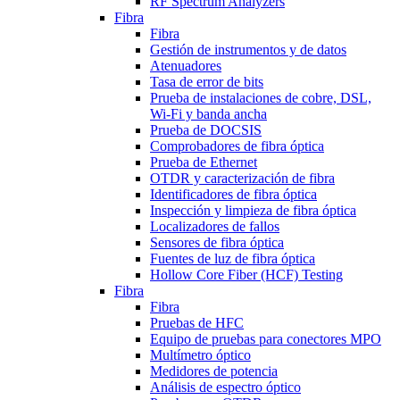
RF Spectrum Analyzers
Fibra
Fibra
Gestión de instrumentos y de datos
Atenuadores
Tasa de error de bits
Prueba de instalaciones de cobre, DSL,
Wi-Fi y banda ancha
Prueba de DOCSIS
Comprobadores de fibra óptica
Prueba de Ethernet
OTDR y caracterización de fibra
Identificadores de fibra óptica
Inspección y limpieza de fibra óptica
Localizadores de fallos
Sensores de fibra óptica
Fuentes de luz de fibra óptica
Hollow Core Fiber (HCF) Testing
Fibra
Fibra
Pruebas de HFC
Equipo de pruebas para conectores MPO
Multímetro óptico
Medidores de potencia
Análisis de espectro óptico