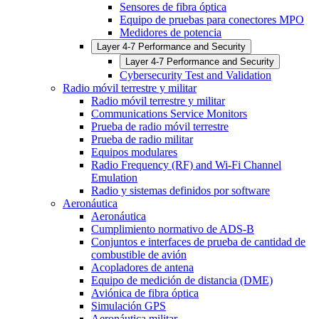
Sensores de fibra óptica
Equipo de pruebas para conectores MPO
Medidores de potencia
Layer 4-7 Performance and Security
Layer 4-7 Performance and Security
Cybersecurity Test and Validation
Radio móvil terrestre y militar
Radio móvil terrestre y militar
Communications Service Monitors
Prueba de radio móvil terrestre
Prueba de radio militar
Equipos modulares
Radio Frequency (RF) and Wi-Fi Channel
Emulation
Radio y sistemas definidos por software
Aeronáutica
Aeronáutica
Cumplimiento normativo de ADS-B
Conjuntos e interfaces de prueba de cantidad de
combustible de avión
Acopladores de antena
Equipo de medición de distancia (DME)
Aviónica de fibra óptica
Simulación GPS
Aeronáutica militar