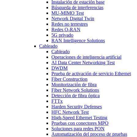
Instalación de estación base
Búsqueda de interferencias
MU-MIMO Test
Network Digital Twin
Redes no terrestres
Redes O-RAN
5G privado
RAN Intelligence Solutions
Cableado
Cableado
Operaciones de inteligencia artificial
AI Data Center Networking Test
DWDM
Prueba de activación de servicio Ethernet
Fiber Construction
Monitorización de fibra
Fiber Network Solutions
Detección de fibra óptica
FTTx
Harden Security Defenses
HFC Network Test
High-Speed Ethernet Testing
Pruebas con conectores MPO
Soluciones para redes PON
Automatización del proceso de pruebas