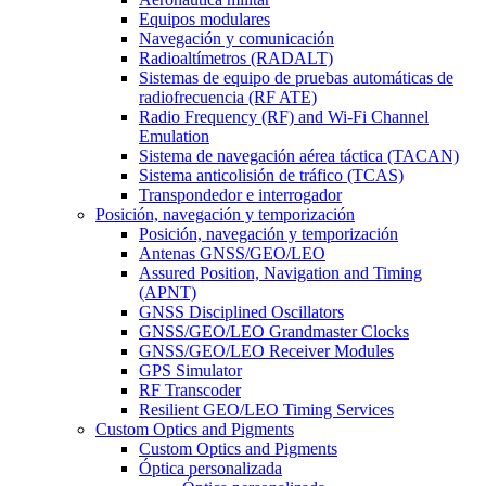
Equipos modulares
Navegación y comunicación
Radioaltímetros (RADALT)
Sistemas de equipo de pruebas automáticas de
radiofrecuencia (RF ATE)
Radio Frequency (RF) and Wi-Fi Channel
Emulation
Sistema de navegación aérea táctica (TACAN)
Sistema anticolisión de tráfico (TCAS)
Transpondedor e interrogador
Posición, navegación y temporización
Posición, navegación y temporización
Antenas GNSS/GEO/LEO
Assured Position, Navigation and Timing
(APNT)
GNSS Disciplined Oscillators
GNSS/GEO/LEO Grandmaster Clocks
GNSS/GEO/LEO Receiver Modules
GPS Simulator
RF Transcoder
Resilient GEO/LEO Timing Services
Custom Optics and Pigments
Custom Optics and Pigments
Óptica personalizada