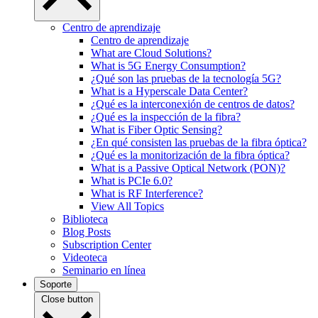
Centro de aprendizaje
Centro de aprendizaje
What are Cloud Solutions?
What is 5G Energy Consumption?
¿Qué son las pruebas de la tecnología 5G?
What is a Hyperscale Data Center?
¿Qué es la interconexión de centros de datos?
¿Qué es la inspección de la fibra?
What is Fiber Optic Sensing?
¿En qué consisten las pruebas de la fibra óptica?
¿Qué es la monitorización de la fibra óptica?
What is a Passive Optical Network (PON)?
What is PCIe 6.0?
What is RF Interference?
View All Topics
Biblioteca
Blog Posts
Subscription Center
Videoteca
Seminario en línea
Soporte
Close button