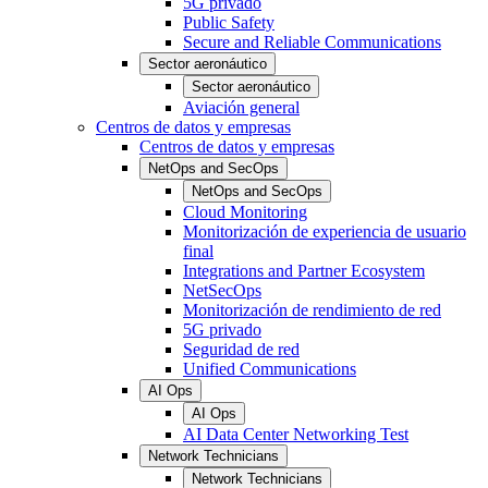
5G privado
Public Safety
Secure and Reliable Communications
Sector aeronáutico
Sector aeronáutico
Aviación general
Centros de datos y empresas
Centros de datos y empresas
NetOps and SecOps
NetOps and SecOps
Cloud Monitoring
Monitorización de experiencia de usuario
final
Integrations and Partner Ecosystem
NetSecOps
Monitorización de rendimiento de red
5G privado
Seguridad de red
Unified Communications
AI Ops
AI Ops
AI Data Center Networking Test
Network Technicians
Network Technicians