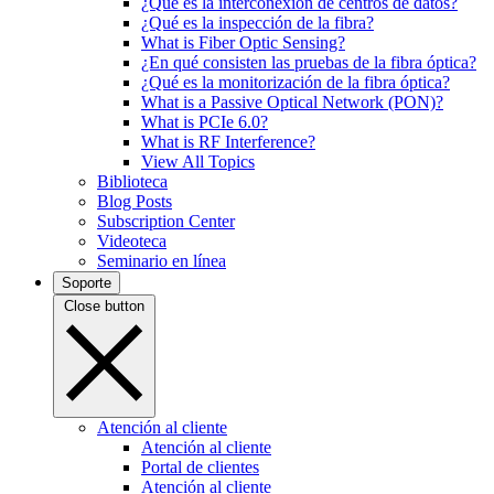
¿Qué es la interconexión de centros de datos?
¿Qué es la inspección de la fibra?
What is Fiber Optic Sensing?
¿En qué consisten las pruebas de la fibra óptica?
¿Qué es la monitorización de la fibra óptica?
What is a Passive Optical Network (PON)?
What is PCIe 6.0?
What is RF Interference?
View All Topics
Biblioteca
Blog Posts
Subscription Center
Videoteca
Seminario en línea
Soporte
Close button
Atención al cliente
Atención al cliente
Portal de clientes
Atención al cliente