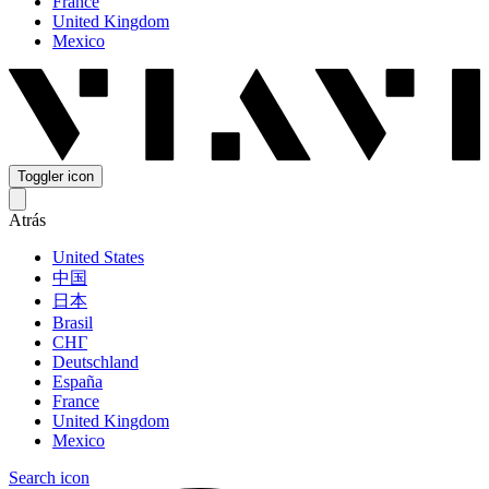
France
United Kingdom
Mexico
Toggler icon
Atrás
United States
中国
日本
Brasil
СНГ
Deutschland
España
France
United Kingdom
Mexico
Search icon