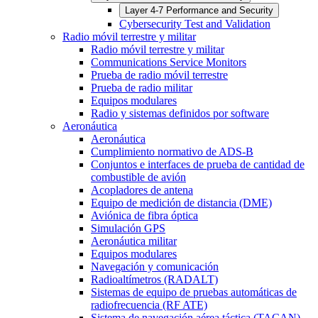
Layer 4-7 Performance and Security
Cybersecurity Test and Validation
Radio móvil terrestre y militar
Radio móvil terrestre y militar
Communications Service Monitors
Prueba de radio móvil terrestre
Prueba de radio militar
Equipos modulares
Radio y sistemas definidos por software
Aeronáutica
Aeronáutica
Cumplimiento normativo de ADS-B
Conjuntos e interfaces de prueba de cantidad de
combustible de avión
Acopladores de antena
Equipo de medición de distancia (DME)
Aviónica de fibra óptica
Simulación GPS
Aeronáutica militar
Equipos modulares
Navegación y comunicación
Radioaltímetros (RADALT)
Sistemas de equipo de pruebas automáticas de
radiofrecuencia (RF ATE)
Sistema de navegación aérea táctica (TACAN)