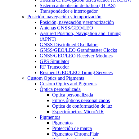
Sistema anticolisión de tráfico (TCAS)
Transpondedor e interrogador
Posición, navegación y temporización
Posición, navegación y temporización
Antenas GNSS/GEO/LEO
Assured Position, Navigation and Timing
(APNT)
GNSS Disciplined Oscillators
GNSS/GEO/LEO Grandmaster Clocks
GNSS/GEO/LEO Receiver Modules
GPS Simulator
RF Transcoder
Resilient GEO/LEO Timing Services
Custom Optics and Pigments
Custom Optics and Pigments
Óptica personalizada
Óptica personalizada
Filtros ópticos personalizados
Óptica de conformación de luz
Espectrómetros MicroNIR
Pigmentos
Pigmentos
Protección de marca
Pigmentos ChromaFlair