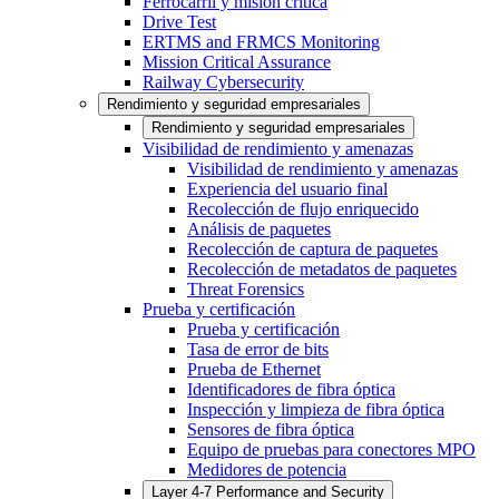
Ferrocarril y misión crítica
Drive Test
ERTMS and FRMCS Monitoring
Mission Critical Assurance
Railway Cybersecurity
Rendimiento y seguridad empresariales
Rendimiento y seguridad empresariales
Visibilidad de rendimiento y amenazas
Visibilidad de rendimiento y amenazas
Experiencia del usuario final
Recolección de flujo enriquecido
Análisis de paquetes
Recolección de captura de paquetes
Recolección de metadatos de paquetes
Threat Forensics
Prueba y certificación
Prueba y certificación
Tasa de error de bits
Prueba de Ethernet
Identificadores de fibra óptica
Inspección y limpieza de fibra óptica
Sensores de fibra óptica
Equipo de pruebas para conectores MPO
Medidores de potencia
Layer 4-7 Performance and Security