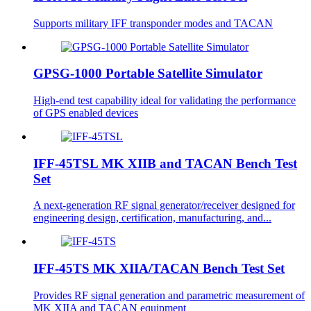
Supports military IFF transponder modes and TACAN
GPSG-1000 Portable Satellite Simulator
High-end test capability ideal for validating the performance
of GPS enabled devices
IFF-45TSL MK XIIB and TACAN Bench Test
Set
A next-generation RF signal generator/receiver designed for
engineering design, certification, manufacturing, and...
IFF-45TS MK XIIA/TACAN Bench Test Set
Provides RF signal generation and parametric measurement of
MK XIIA and TACAN equipment