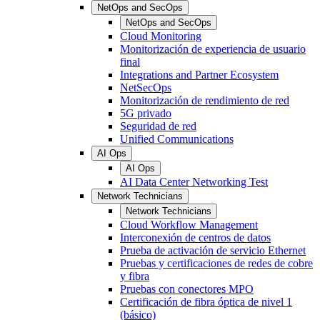
NetOps and SecOps
NetOps and SecOps
Cloud Monitoring
Monitorización de experiencia de usuario
final
Integrations and Partner Ecosystem
NetSecOps
Monitorización de rendimiento de red
5G privado
Seguridad de red
Unified Communications
AI Ops
AI Ops
AI Data Center Networking Test
Network Technicians
Network Technicians
Cloud Workflow Management
Interconexión de centros de datos
Prueba de activación de servicio Ethernet
Pruebas y certificaciones de redes de cobre
y fibra
Pruebas con conectores MPO
Certificación de fibra óptica de nivel 1
(básico)