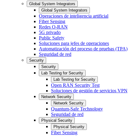
Global System Integrators
Global System Integrators
Operaciones de inteligencia artificial
Fiber Sensing
Redes O-RAN
5G privado
Public Safety
Soluciones para jefes de operaciones
Automatización del proceso de pruebas (TPA)
Seguridad de red
Security
Security
Lab Testing for Security
Lab Testing for Security
Open RAN Security Test
Soluciones de gestión de servicios VPN
Network Security
Network Security
Quantum-Safe Technology
Seguridad de red
Physical Security
Physical Security
Fiber Sensing