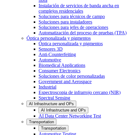
fibra
Instalación de servicios de banda ancha en
complejos residenciales
Soluciones para técnicos de campo
Soluciones para instaladores
Soluciones para jefes de operaciones
Automatización del proceso de pruebas (TPA)
Óptica personalizada y pigmentos
Óptica personalizada y pigmentos
Sensores 3D
Anti-Counterfeiting
Automotive
Biomedical Applications
Consumer Electronics
Soluciones de color personalizadas
Government and Aerospace
Industrial
Espectroscopia de infrarrojo cercano (NIR)
Spectral Sensing
AI Infrastructure and OPs
AI Infrastructure and OPs
AI Data Center Networking Test
Transportation
Transportation
Automotive Testing