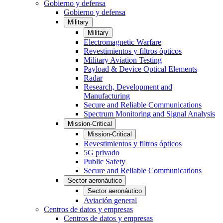
Gobierno y defensa
Gobierno y defensa
Military
Military
Electromagnetic Warfare
Revestimientos y filtros ópticos
Military Aviation Testing
Payload & Device Optical Elements
Radar
Research, Development and
Manufacturing
Secure and Reliable Communications
Spectrum Monitoring and Signal Analysis
Mission-Critical
Mission-Critical
Revestimientos y filtros ópticos
5G privado
Public Safety
Secure and Reliable Communications
Sector aeronáutico
Sector aeronáutico
Aviación general
Centros de datos y empresas
Centros de datos y empresas