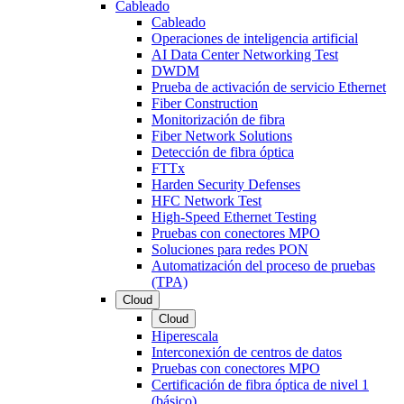
Cableado
Cableado
Operaciones de inteligencia artificial
AI Data Center Networking Test
DWDM
Prueba de activación de servicio Ethernet
Fiber Construction
Monitorización de fibra
Fiber Network Solutions
Detección de fibra óptica
FTTx
Harden Security Defenses
HFC Network Test
High-Speed Ethernet Testing
Pruebas con conectores MPO
Soluciones para redes PON
Automatización del proceso de pruebas
(TPA)
Cloud
Cloud
Hiperescala
Interconexión de centros de datos
Pruebas con conectores MPO
Certificación de fibra óptica de nivel 1
(básico)