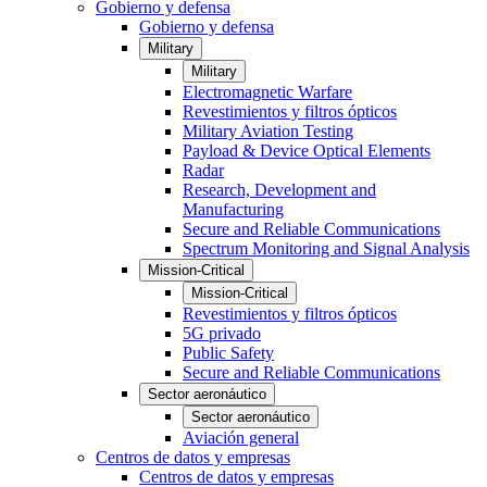
Gobierno y defensa
Gobierno y defensa
Military
Military
Electromagnetic Warfare
Revestimientos y filtros ópticos
Military Aviation Testing
Payload & Device Optical Elements
Radar
Research, Development and
Manufacturing
Secure and Reliable Communications
Spectrum Monitoring and Signal Analysis
Mission-Critical
Mission-Critical
Revestimientos y filtros ópticos
5G privado
Public Safety
Secure and Reliable Communications
Sector aeronáutico
Sector aeronáutico
Aviación general
Centros de datos y empresas
Centros de datos y empresas