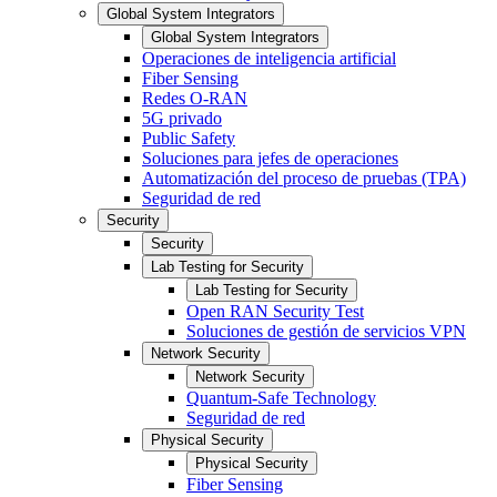
Global System Integrators
Global System Integrators
Operaciones de inteligencia artificial
Fiber Sensing
Redes O-RAN
5G privado
Public Safety
Soluciones para jefes de operaciones
Automatización del proceso de pruebas (TPA)
Seguridad de red
Security
Security
Lab Testing for Security
Lab Testing for Security
Open RAN Security Test
Soluciones de gestión de servicios VPN
Network Security
Network Security
Quantum-Safe Technology
Seguridad de red
Physical Security
Physical Security
Fiber Sensing