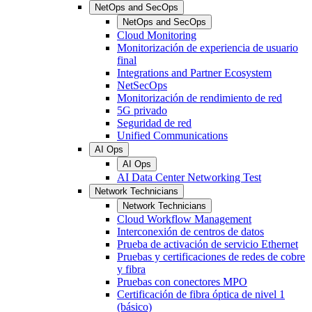
NetOps and SecOps
NetOps and SecOps
Cloud Monitoring
Monitorización de experiencia de usuario
final
Integrations and Partner Ecosystem
NetSecOps
Monitorización de rendimiento de red
5G privado
Seguridad de red
Unified Communications
AI Ops
AI Ops
AI Data Center Networking Test
Network Technicians
Network Technicians
Cloud Workflow Management
Interconexión de centros de datos
Prueba de activación de servicio Ethernet
Pruebas y certificaciones de redes de cobre
y fibra
Pruebas con conectores MPO
Certificación de fibra óptica de nivel 1
(básico)