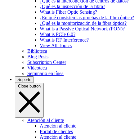
¿Qué es la interconexión de centros de datos?
¿Qué es la inspección de la fibra?
What is Fiber Optic Sensing?
¿En qué consisten las pruebas de la fibra óptica?
¿Qué es la monitorización de la fibra óptica?
What is a Passive Optical Network (PON)?
What is PCIe 6.0?
What is RF Interference?
View All Topics
Biblioteca
Blog Posts
Subscription Center
Videoteca
Seminario en línea
Soporte
Close button
Atención al cliente
Atención al cliente
Portal de clientes
Atención al cliente