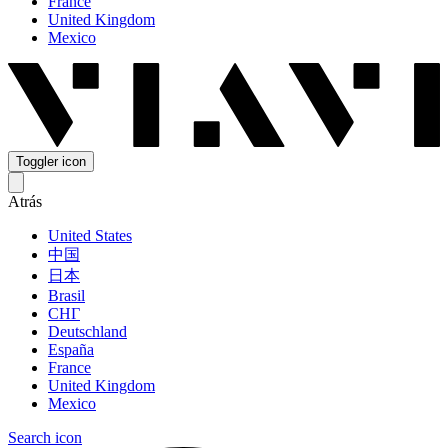
France
United Kingdom
Mexico
Toggler icon
Atrás
United States
中国
日本
Brasil
СНГ
Deutschland
España
France
United Kingdom
Mexico
Search icon