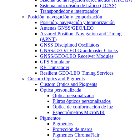
Sistema anticolisión de tráfico (TCAS)
Transpondedor e interrogador
Posición, navegación y temporización
Posición, navegación y temporización
Antenas GNSS/GEO/LEO
Assured Position, Navigation and Timing
(APNT)
GNSS Disciplined Oscillators
GNSS/GEO/LEO Grandmaster Clocks
GNSS/GEO/LEO Receiver Modules
GPS Simulator
RF Transcoder
Resilient GEO/LEO Timing Services
Custom Optics and Pigments
Custom Optics and Pigments
Óptica personalizada
Óptica personalizada
Filtros ópticos personalizados
Óptica de conformación de luz
Espectrómetros MicroNIR
Pigmentos
Pigmentos
Protección de marca
Pigmentos ChromaFlair