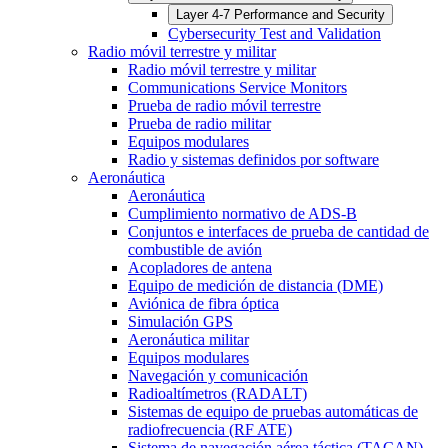
Layer 4-7 Performance and Security
Cybersecurity Test and Validation
Radio móvil terrestre y militar
Radio móvil terrestre y militar
Communications Service Monitors
Prueba de radio móvil terrestre
Prueba de radio militar
Equipos modulares
Radio y sistemas definidos por software
Aeronáutica
Aeronáutica
Cumplimiento normativo de ADS-B
Conjuntos e interfaces de prueba de cantidad de
combustible de avión
Acopladores de antena
Equipo de medición de distancia (DME)
Aviónica de fibra óptica
Simulación GPS
Aeronáutica militar
Equipos modulares
Navegación y comunicación
Radioaltímetros (RADALT)
Sistemas de equipo de pruebas automáticas de
radiofrecuencia (RF ATE)
Sistema de navegación aérea táctica (TACAN)