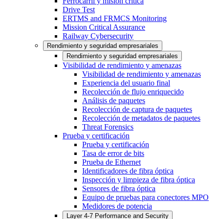
Ferrocarril y misión crítica
Drive Test
ERTMS and FRMCS Monitoring
Mission Critical Assurance
Railway Cybersecurity
Rendimiento y seguridad empresariales
Rendimiento y seguridad empresariales
Visibilidad de rendimiento y amenazas
Visibilidad de rendimiento y amenazas
Experiencia del usuario final
Recolección de flujo enriquecido
Análisis de paquetes
Recolección de captura de paquetes
Recolección de metadatos de paquetes
Threat Forensics
Prueba y certificación
Prueba y certificación
Tasa de error de bits
Prueba de Ethernet
Identificadores de fibra óptica
Inspección y limpieza de fibra óptica
Sensores de fibra óptica
Equipo de pruebas para conectores MPO
Medidores de potencia
Layer 4-7 Performance and Security