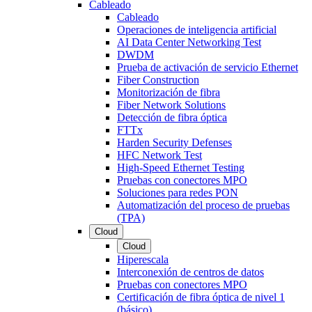
Cableado
Cableado
Operaciones de inteligencia artificial
AI Data Center Networking Test
DWDM
Prueba de activación de servicio Ethernet
Fiber Construction
Monitorización de fibra
Fiber Network Solutions
Detección de fibra óptica
FTTx
Harden Security Defenses
HFC Network Test
High-Speed Ethernet Testing
Pruebas con conectores MPO
Soluciones para redes PON
Automatización del proceso de pruebas
(TPA)
Cloud
Cloud
Hiperescala
Interconexión de centros de datos
Pruebas con conectores MPO
Certificación de fibra óptica de nivel 1
(básico)