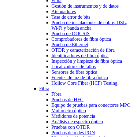
Fibra
Gestión de instrumentos y de datos
Atenuadores
Tasa de error de bits
Prueba de instalaciones de cobre, DSL,
Wi-Fi y banda ancha
Prueba de DOCSIS
Comprobadores de fibra óptica
Prueba de Ethernet
OTDR y caracterización de fibra
Identificadores de fibra óptica
Inspección y limpieza de fibra óptica
Localizadores de fallos
Sensores de fibra óptica
Fuentes de luz de fibra óptica
Hollow Core Fiber (HCF) Testing
Fibra
Fibra
Pruebas de HFC
Equipo de pruebas para conectores MPO
Multímetro óptico
Medidores de potencia
Análisis de espectro óptico
Pruebas con OTDR
Pruebas de redes PON