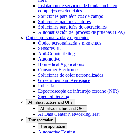
fibra
Instalación de servicios de banda ancha en
complejos residenciales
Soluciones para técnicos de campo
Soluciones para instaladores
Soluciones para jefes de operaciones
Automatización del proceso de pruebas (TPA)
Óptica personalizada y pigmentos
Óptica personalizada y pigmentos
Sensores 3D
Anti-Counterfeiting
Automotive
Biomedical Applications
Consumer Electronics
Soluciones de color personalizadas
Government and Aerospace
Industrial
Espectroscopia de infrarrojo cercano (NIR)
Spectral Sensing
AI Infrastructure and OPs
AI Infrastructure and OPs
AI Data Center Networking Test
Transportation
Transportation
Automotive Testing