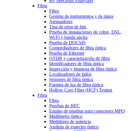
RF Spectrum Analyzers
Fibra
Fibra
Gestión de instrumentos y de datos
Atenuadores
Tasa de error de bits
Prueba de instalaciones de cobre, DSL,
Wi-Fi y banda ancha
Prueba de DOCSIS
Comprobadores de fibra óptica
Prueba de Ethernet
OTDR y caracterización de fibra
Identificadores de fibra óptica
Inspección y limpieza de fibra óptica
Localizadores de fallos
Sensores de fibra óptica
Fuentes de luz de fibra óptica
Hollow Core Fiber (HCF) Testing
Fibra
Fibra
Pruebas de HFC
Equipo de pruebas para conectores MPO
Multímetro óptico
Medidores de potencia
Análisis de espectro óptico