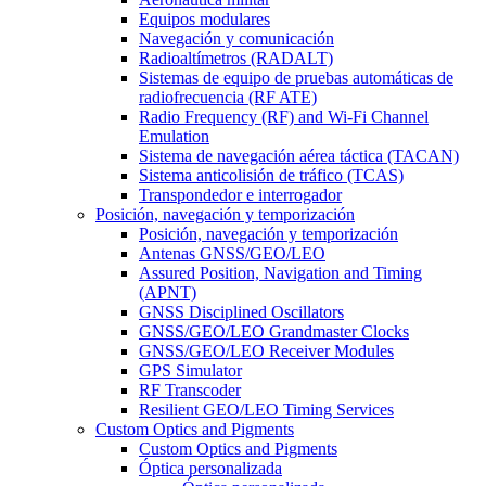
Equipos modulares
Navegación y comunicación
Radioaltímetros (RADALT)
Sistemas de equipo de pruebas automáticas de
radiofrecuencia (RF ATE)
Radio Frequency (RF) and Wi-Fi Channel
Emulation
Sistema de navegación aérea táctica (TACAN)
Sistema anticolisión de tráfico (TCAS)
Transpondedor e interrogador
Posición, navegación y temporización
Posición, navegación y temporización
Antenas GNSS/GEO/LEO
Assured Position, Navigation and Timing
(APNT)
GNSS Disciplined Oscillators
GNSS/GEO/LEO Grandmaster Clocks
GNSS/GEO/LEO Receiver Modules
GPS Simulator
RF Transcoder
Resilient GEO/LEO Timing Services
Custom Optics and Pigments
Custom Optics and Pigments
Óptica personalizada