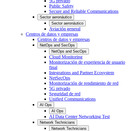
5G privado
Public Safety
Secure and Reliable Communications
Sector aeronáutico
Sector aeronáutico
Aviación general
Centros de datos y empresas
Centros de datos y empresas
NetOps and SecOps
NetOps and SecOps
Cloud Monitoring
Monitorización de experiencia de usuario
final
Integrations and Partner Ecosystem
NetSecOps
Monitorización de rendimiento de red
5G privado
Seguridad de red
Unified Communications
AI Ops
AI Ops
AI Data Center Networking Test
Network Technicians
Network Technicians