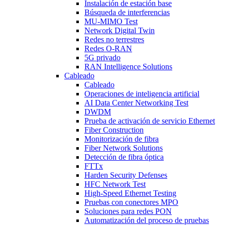
Instalación de estación base
Búsqueda de interferencias
MU-MIMO Test
Network Digital Twin
Redes no terrestres
Redes O-RAN
5G privado
RAN Intelligence Solutions
Cableado
Cableado
Operaciones de inteligencia artificial
AI Data Center Networking Test
DWDM
Prueba de activación de servicio Ethernet
Fiber Construction
Monitorización de fibra
Fiber Network Solutions
Detección de fibra óptica
FTTx
Harden Security Defenses
HFC Network Test
High-Speed Ethernet Testing
Pruebas con conectores MPO
Soluciones para redes PON
Automatización del proceso de pruebas