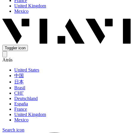
France
United Kingdom
Mexico
Toggler icon
Atrás
United States
中国
日本
Brasil
СНГ
Deutschland
España
France
United Kingdom
Mexico
Search icon