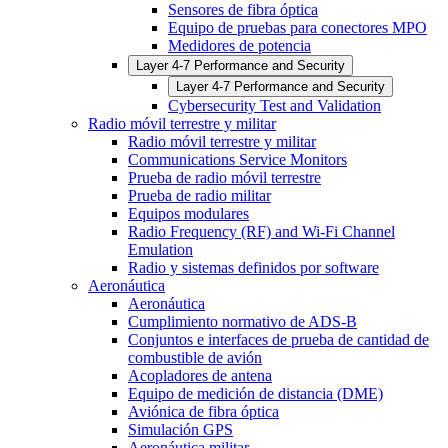
Sensores de fibra óptica
Equipo de pruebas para conectores MPO
Medidores de potencia
Layer 4-7 Performance and Security
Layer 4-7 Performance and Security
Cybersecurity Test and Validation
Radio móvil terrestre y militar
Radio móvil terrestre y militar
Communications Service Monitors
Prueba de radio móvil terrestre
Prueba de radio militar
Equipos modulares
Radio Frequency (RF) and Wi-Fi Channel
Emulation
Radio y sistemas definidos por software
Aeronáutica
Aeronáutica
Cumplimiento normativo de ADS-B
Conjuntos e interfaces de prueba de cantidad de
combustible de avión
Acopladores de antena
Equipo de medición de distancia (DME)
Aviónica de fibra óptica
Simulación GPS
Aeronáutica militar