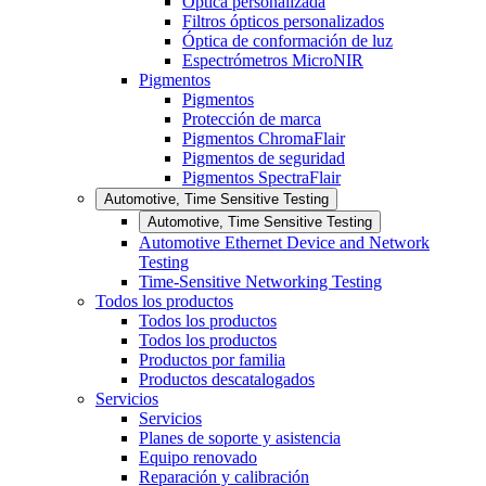
Óptica personalizada
Filtros ópticos personalizados
Óptica de conformación de luz
Espectrómetros MicroNIR
Pigmentos
Pigmentos
Protección de marca
Pigmentos ChromaFlair
Pigmentos de seguridad
Pigmentos SpectraFlair
Automotive, Time Sensitive Testing
Automotive, Time Sensitive Testing
Automotive Ethernet Device and Network
Testing
Time-Sensitive Networking Testing
Todos los productos
Todos los productos
Todos los productos
Productos por familia
Productos descatalogados
Servicios
Servicios
Planes de soporte y asistencia
Equipo renovado
Reparación y calibración