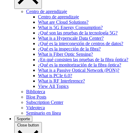
Centro de aprendizaje
Centro de aprendizaje
What are Cloud Solutions?
What is 5G Energy Consumption?
¿Qué son las pruebas de la tecnología 5G?
What is a Hyperscale Data Center?
¿Qué es la interconexión de centros de datos?
¿Qué es la inspección de la fibra?
What is Fiber Optic Sensing?
¿En qué consisten las pruebas de la fibra óptica?
¿Qué es la monitorización de la fibra óptica?
What is a Passive Optical Network (PON)?
What is PCIe 6.0?
What is RF Interference?
View All Topics
Biblioteca
Blog Posts
Subscription Center
Videoteca
Seminario en línea
Soporte
Close button