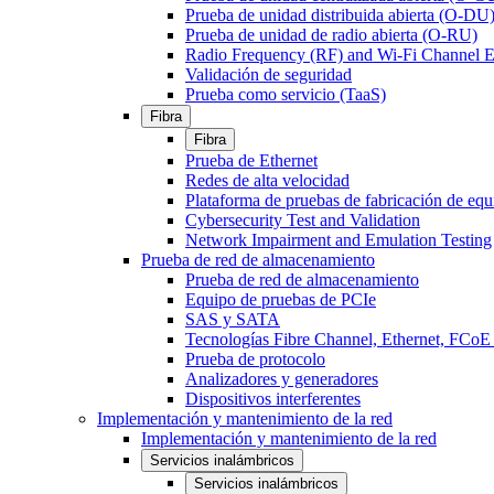
Prueba de unidad distribuida abierta (O-DU
Prueba de unidad de radio abierta (O-RU)
Radio Frequency (RF) and Wi-Fi Channel E
Validación de seguridad
Prueba como servicio (TaaS)
Fibra
Fibra
Prueba de Ethernet
Redes de alta velocidad
Plataforma de pruebas de fabricación de equ
Cybersecurity Test and Validation
Network Impairment and Emulation Testing
Prueba de red de almacenamiento
Prueba de red de almacenamiento
Equipo de pruebas de PCIe
SAS y SATA
Tecnologías Fibre Channel, Ethernet, FC
Prueba de protocolo
Analizadores y generadores
Dispositivos interferentes
Implementación y mantenimiento de la red
Implementación y mantenimiento de la red
Servicios inalámbricos
Servicios inalámbricos