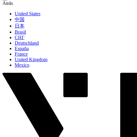
Atrás
United States
中国
日本
Brasil
СНГ
Deutschland
España
France
United Kingdom
Mexico