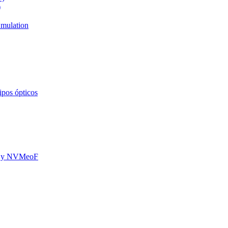
)
mulation
ipos ópticos
oE y NVMeoF