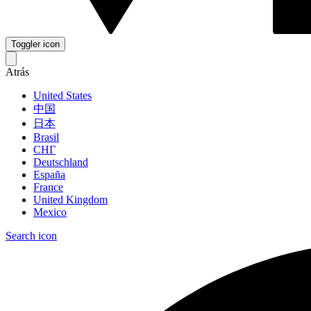
Toggler icon
Atrás
United States
中国
日本
Brasil
СНГ
Deutschland
España
France
United Kingdom
Mexico
Search icon