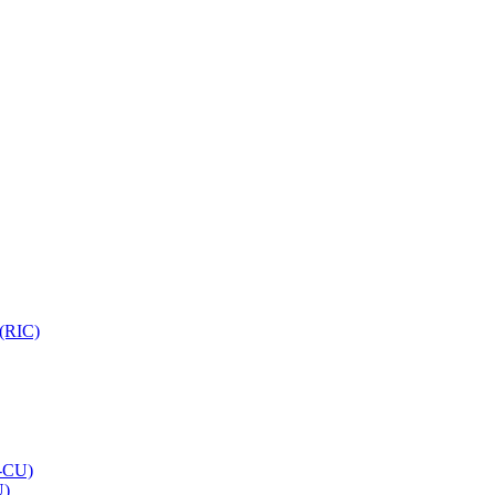
 (RIC)
O-CU)
U)