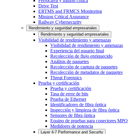
Ferrocarril y misión crítica
Drive Test
ERTMS and FRMCS Monitoring
Mission Critical Assurance
Railway Cybersecurity
Rendimiento y seguridad empresariales
Rendimiento y seguridad empresariales
Visibilidad de rendimiento y amenazas
Visibilidad de rendimiento y amenazas
Experiencia del usuario final
Recolección de flujo enriquecido
Análisis de paquetes
Recolección de captura de paquetes
Recolección de metadatos de paquetes
Threat Forensics
Prueba y certificación
Prueba y certificación
Tasa de error de bits
Prueba de Ethernet
Identificadores de fibra óptica
Inspección y limpieza de fibra óptica
Sensores de fibra óptica
Equipo de pruebas para conectores MPO
Medidores de potencia
Layer 4-7 Performance and Security