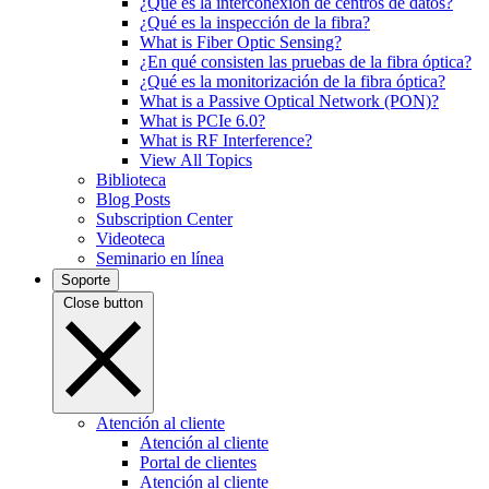
¿Qué es la interconexión de centros de datos?
¿Qué es la inspección de la fibra?
What is Fiber Optic Sensing?
¿En qué consisten las pruebas de la fibra óptica?
¿Qué es la monitorización de la fibra óptica?
What is a Passive Optical Network (PON)?
What is PCIe 6.0?
What is RF Interference?
View All Topics
Biblioteca
Blog Posts
Subscription Center
Videoteca
Seminario en línea
Soporte
Close button
Atención al cliente
Atención al cliente
Portal de clientes
Atención al cliente