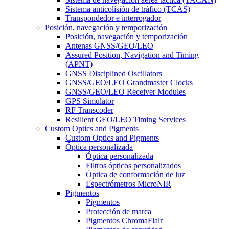
Sistema anticolisión de tráfico (TCAS)
Transpondedor e interrogador
Posición, navegación y temporización
Posición, navegación y temporización
Antenas GNSS/GEO/LEO
Assured Position, Navigation and Timing
(APNT)
GNSS Disciplined Oscillators
GNSS/GEO/LEO Grandmaster Clocks
GNSS/GEO/LEO Receiver Modules
GPS Simulator
RF Transcoder
Resilient GEO/LEO Timing Services
Custom Optics and Pigments
Custom Optics and Pigments
Óptica personalizada
Óptica personalizada
Filtros ópticos personalizados
Óptica de conformación de luz
Espectrómetros MicroNIR
Pigmentos
Pigmentos
Protección de marca
Pigmentos ChromaFlair