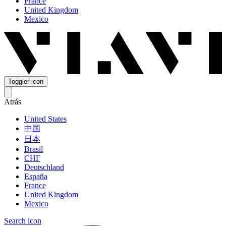
France
United Kingdom
Mexico
Toggler icon
Atrás
United States
中国
日本
Brasil
СНГ
Deutschland
España
France
United Kingdom
Mexico
Search icon