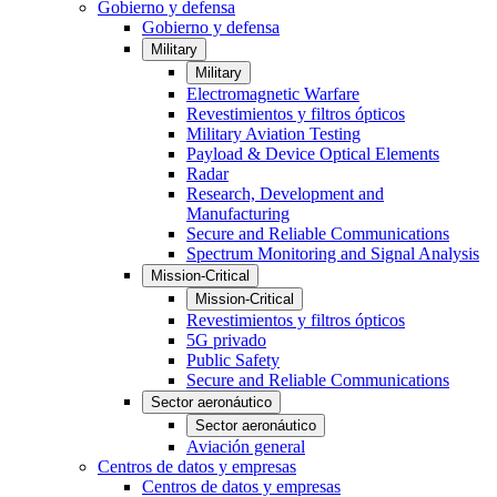
Gobierno y defensa
Gobierno y defensa
Military
Military
Electromagnetic Warfare
Revestimientos y filtros ópticos
Military Aviation Testing
Payload & Device Optical Elements
Radar
Research, Development and
Manufacturing
Secure and Reliable Communications
Spectrum Monitoring and Signal Analysis
Mission-Critical
Mission-Critical
Revestimientos y filtros ópticos
5G privado
Public Safety
Secure and Reliable Communications
Sector aeronáutico
Sector aeronáutico
Aviación general
Centros de datos y empresas
Centros de datos y empresas