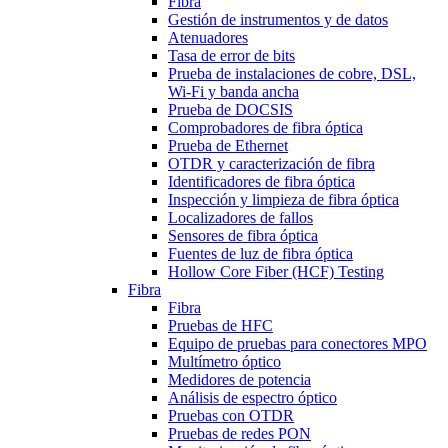
Fibra
Gestión de instrumentos y de datos
Atenuadores
Tasa de error de bits
Prueba de instalaciones de cobre, DSL,
Wi-Fi y banda ancha
Prueba de DOCSIS
Comprobadores de fibra óptica
Prueba de Ethernet
OTDR y caracterización de fibra
Identificadores de fibra óptica
Inspección y limpieza de fibra óptica
Localizadores de fallos
Sensores de fibra óptica
Fuentes de luz de fibra óptica
Hollow Core Fiber (HCF) Testing
Fibra
Fibra
Pruebas de HFC
Equipo de pruebas para conectores MPO
Multímetro óptico
Medidores de potencia
Análisis de espectro óptico
Pruebas con OTDR
Pruebas de redes PON