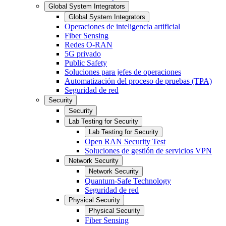
Global System Integrators
Global System Integrators
Operaciones de inteligencia artificial
Fiber Sensing
Redes O-RAN
5G privado
Public Safety
Soluciones para jefes de operaciones
Automatización del proceso de pruebas (TPA)
Seguridad de red
Security
Security
Lab Testing for Security
Lab Testing for Security
Open RAN Security Test
Soluciones de gestión de servicios VPN
Network Security
Network Security
Quantum-Safe Technology
Seguridad de red
Physical Security
Physical Security
Fiber Sensing