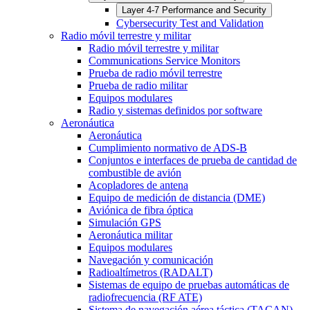
Layer 4-7 Performance and Security
Cybersecurity Test and Validation
Radio móvil terrestre y militar
Radio móvil terrestre y militar
Communications Service Monitors
Prueba de radio móvil terrestre
Prueba de radio militar
Equipos modulares
Radio y sistemas definidos por software
Aeronáutica
Aeronáutica
Cumplimiento normativo de ADS-B
Conjuntos e interfaces de prueba de cantidad de
combustible de avión
Acopladores de antena
Equipo de medición de distancia (DME)
Aviónica de fibra óptica
Simulación GPS
Aeronáutica militar
Equipos modulares
Navegación y comunicación
Radioaltímetros (RADALT)
Sistemas de equipo de pruebas automáticas de
radiofrecuencia (RF ATE)
Sistema de navegación aérea táctica (TACAN)