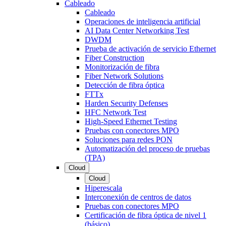
Cableado
Cableado
Operaciones de inteligencia artificial
AI Data Center Networking Test
DWDM
Prueba de activación de servicio Ethernet
Fiber Construction
Monitorización de fibra
Fiber Network Solutions
Detección de fibra óptica
FTTx
Harden Security Defenses
HFC Network Test
High-Speed Ethernet Testing
Pruebas con conectores MPO
Soluciones para redes PON
Automatización del proceso de pruebas
(TPA)
Cloud
Cloud
Hiperescala
Interconexión de centros de datos
Pruebas con conectores MPO
Certificación de fibra óptica de nivel 1
(básico)