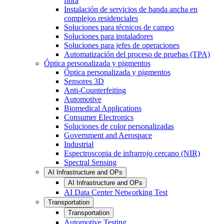
fibra
Instalación de servicios de banda ancha en
complejos residenciales
Soluciones para técnicos de campo
Soluciones para instaladores
Soluciones para jefes de operaciones
Automatización del proceso de pruebas (TPA)
Óptica personalizada y pigmentos
Óptica personalizada y pigmentos
Sensores 3D
Anti-Counterfeiting
Automotive
Biomedical Applications
Consumer Electronics
Soluciones de color personalizadas
Government and Aerospace
Industrial
Espectroscopia de infrarrojo cercano (NIR)
Spectral Sensing
AI Infrastructure and OPs
AI Infrastructure and OPs
AI Data Center Networking Test
Transportation
Transportation
Automotive Testing