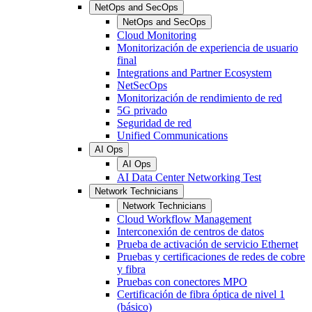
NetOps and SecOps
NetOps and SecOps
Cloud Monitoring
Monitorización de experiencia de usuario
final
Integrations and Partner Ecosystem
NetSecOps
Monitorización de rendimiento de red
5G privado
Seguridad de red
Unified Communications
AI Ops
AI Ops
AI Data Center Networking Test
Network Technicians
Network Technicians
Cloud Workflow Management
Interconexión de centros de datos
Prueba de activación de servicio Ethernet
Pruebas y certificaciones de redes de cobre
y fibra
Pruebas con conectores MPO
Certificación de fibra óptica de nivel 1
(básico)