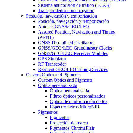
Sistema anticolisión de tráfico (TCAS)
Transpondedor e interrogador
Posición, navegación y temporización
Posición, navegación y temporización
Antenas GNSS/GEO/LEO
Assured Position, Navigation and Timing
(APNT)
GNSS Disciplined Oscillators
GNSS/GEO/LEO Grandmaster Clocks
GNSS/GEO/LEO Receiver Modules
GPS Simulator
RF Transcoder
Resilient GEO/LEO Timing Services
Custom Optics and Pigments
Custom Optics and Pigments
Óptica personalizada
Óptica personalizada
Filtros ópticos personalizados
Óptica de conformación de luz
Espectrómetros MicroNIR
Pigmentos
Pigmentos
Protección de marca
Pigmentos ChromaFlair