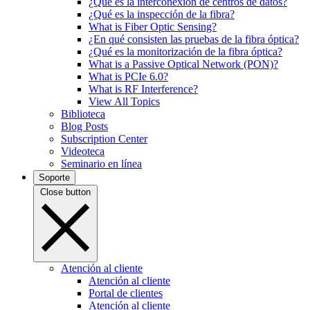
¿Qué es la interconexión de centros de datos?
¿Qué es la inspección de la fibra?
What is Fiber Optic Sensing?
¿En qué consisten las pruebas de la fibra óptica?
¿Qué es la monitorización de la fibra óptica?
What is a Passive Optical Network (PON)?
What is PCIe 6.0?
What is RF Interference?
View All Topics
Biblioteca
Blog Posts
Subscription Center
Videoteca
Seminario en línea
Soporte
Close button
Atención al cliente
Atención al cliente
Portal de clientes
Atención al cliente