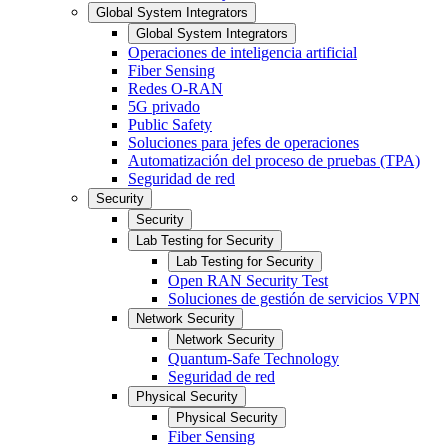
Global System Integrators
Global System Integrators
Operaciones de inteligencia artificial
Fiber Sensing
Redes O-RAN
5G privado
Public Safety
Soluciones para jefes de operaciones
Automatización del proceso de pruebas (TPA)
Seguridad de red
Security
Security
Lab Testing for Security
Lab Testing for Security
Open RAN Security Test
Soluciones de gestión de servicios VPN
Network Security
Network Security
Quantum-Safe Technology
Seguridad de red
Physical Security
Physical Security
Fiber Sensing