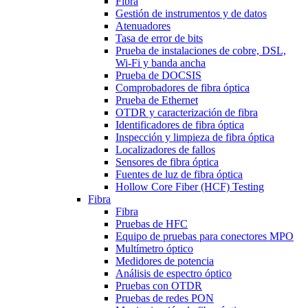
Fibra
Gestión de instrumentos y de datos
Atenuadores
Tasa de error de bits
Prueba de instalaciones de cobre, DSL,
Wi-Fi y banda ancha
Prueba de DOCSIS
Comprobadores de fibra óptica
Prueba de Ethernet
OTDR y caracterización de fibra
Identificadores de fibra óptica
Inspección y limpieza de fibra óptica
Localizadores de fallos
Sensores de fibra óptica
Fuentes de luz de fibra óptica
Hollow Core Fiber (HCF) Testing
Fibra
Fibra
Pruebas de HFC
Equipo de pruebas para conectores MPO
Multímetro óptico
Medidores de potencia
Análisis de espectro óptico
Pruebas con OTDR
Pruebas de redes PON