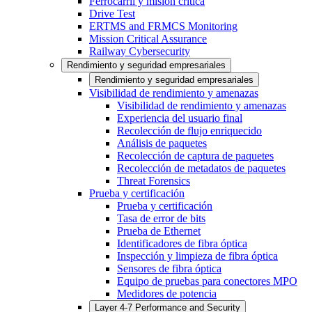
Ferrocarril y misión crítica
Drive Test
ERTMS and FRMCS Monitoring
Mission Critical Assurance
Railway Cybersecurity
Rendimiento y seguridad empresariales
Rendimiento y seguridad empresariales
Visibilidad de rendimiento y amenazas
Visibilidad de rendimiento y amenazas
Experiencia del usuario final
Recolección de flujo enriquecido
Análisis de paquetes
Recolección de captura de paquetes
Recolección de metadatos de paquetes
Threat Forensics
Prueba y certificación
Prueba y certificación
Tasa de error de bits
Prueba de Ethernet
Identificadores de fibra óptica
Inspección y limpieza de fibra óptica
Sensores de fibra óptica
Equipo de pruebas para conectores MPO
Medidores de potencia
Layer 4-7 Performance and Security