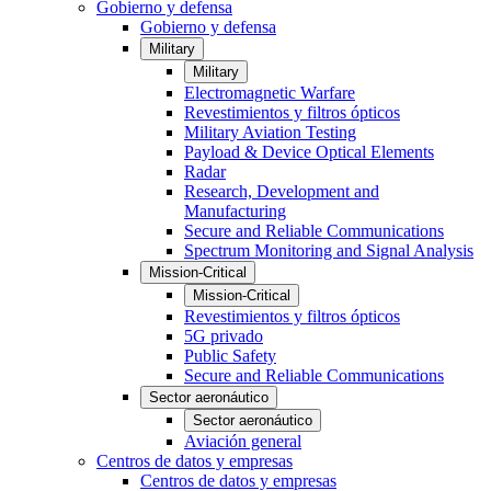
Gobierno y defensa
Gobierno y defensa
Military
Military
Electromagnetic Warfare
Revestimientos y filtros ópticos
Military Aviation Testing
Payload & Device Optical Elements
Radar
Research, Development and
Manufacturing
Secure and Reliable Communications
Spectrum Monitoring and Signal Analysis
Mission-Critical
Mission-Critical
Revestimientos y filtros ópticos
5G privado
Public Safety
Secure and Reliable Communications
Sector aeronáutico
Sector aeronáutico
Aviación general
Centros de datos y empresas
Centros de datos y empresas