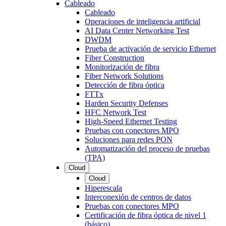
Cableado
Cableado
Operaciones de inteligencia artificial
AI Data Center Networking Test
DWDM
Prueba de activación de servicio Ethernet
Fiber Construction
Monitorización de fibra
Fiber Network Solutions
Detección de fibra óptica
FTTx
Harden Security Defenses
HFC Network Test
High-Speed Ethernet Testing
Pruebas con conectores MPO
Soluciones para redes PON
Automatización del proceso de pruebas
(TPA)
Cloud
Cloud
Hiperescala
Interconexión de centros de datos
Pruebas con conectores MPO
Certificación de fibra óptica de nivel 1
(básico)