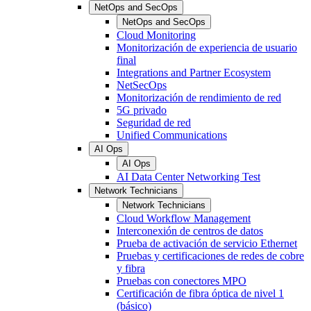
NetOps and SecOps
NetOps and SecOps
Cloud Monitoring
Monitorización de experiencia de usuario
final
Integrations and Partner Ecosystem
NetSecOps
Monitorización de rendimiento de red
5G privado
Seguridad de red
Unified Communications
AI Ops
AI Ops
AI Data Center Networking Test
Network Technicians
Network Technicians
Cloud Workflow Management
Interconexión de centros de datos
Prueba de activación de servicio Ethernet
Pruebas y certificaciones de redes de cobre
y fibra
Pruebas con conectores MPO
Certificación de fibra óptica de nivel 1
(básico)