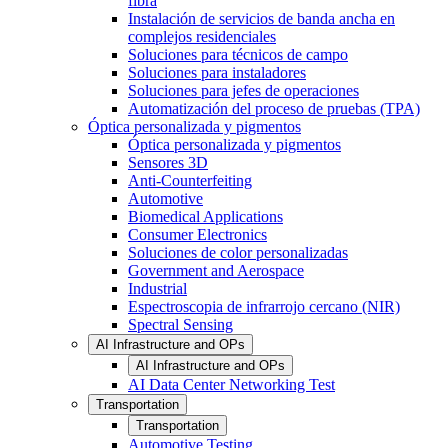
fibra
Instalación de servicios de banda ancha en
complejos residenciales
Soluciones para técnicos de campo
Soluciones para instaladores
Soluciones para jefes de operaciones
Automatización del proceso de pruebas (TPA)
Óptica personalizada y pigmentos
Óptica personalizada y pigmentos
Sensores 3D
Anti-Counterfeiting
Automotive
Biomedical Applications
Consumer Electronics
Soluciones de color personalizadas
Government and Aerospace
Industrial
Espectroscopia de infrarrojo cercano (NIR)
Spectral Sensing
AI Infrastructure and OPs
AI Infrastructure and OPs
AI Data Center Networking Test
Transportation
Transportation
Automotive Testing