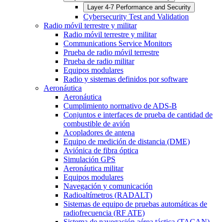
Layer 4-7 Performance and Security
Cybersecurity Test and Validation
Radio móvil terrestre y militar
Radio móvil terrestre y militar
Communications Service Monitors
Prueba de radio móvil terrestre
Prueba de radio militar
Equipos modulares
Radio y sistemas definidos por software
Aeronáutica
Aeronáutica
Cumplimiento normativo de ADS-B
Conjuntos e interfaces de prueba de cantidad de
combustible de avión
Acopladores de antena
Equipo de medición de distancia (DME)
Aviónica de fibra óptica
Simulación GPS
Aeronáutica militar
Equipos modulares
Navegación y comunicación
Radioaltímetros (RADALT)
Sistemas de equipo de pruebas automáticas de
radiofrecuencia (RF ATE)
Sistema de navegación aérea táctica (TACAN)