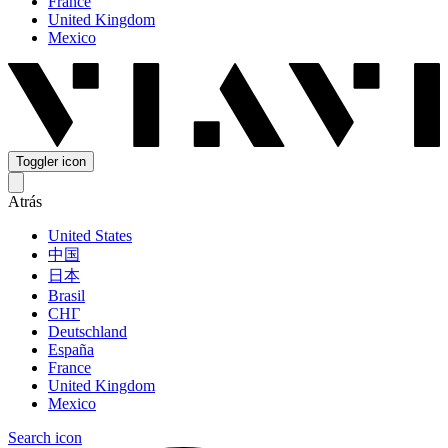
France
United Kingdom
Mexico
Toggler icon
Atrás
United States
中国
日本
Brasil
СНГ
Deutschland
España
France
United Kingdom
Mexico
Search icon