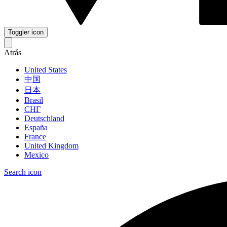
Toggler icon
Atrás
United States
中国
日本
Brasil
СНГ
Deutschland
España
France
United Kingdom
Mexico
Search icon