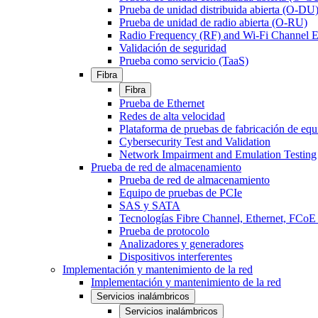
Prueba de unidad distribuida abierta (O-DU
Prueba de unidad de radio abierta (O-RU)
Radio Frequency (RF) and Wi-Fi Channel E
Validación de seguridad
Prueba como servicio (TaaS)
Fibra
Fibra
Prueba de Ethernet
Redes de alta velocidad
Plataforma de pruebas de fabricación de equ
Cybersecurity Test and Validation
Network Impairment and Emulation Testing
Prueba de red de almacenamiento
Prueba de red de almacenamiento
Equipo de pruebas de PCIe
SAS y SATA
Tecnologías Fibre Channel, Ethernet, FC
Prueba de protocolo
Analizadores y generadores
Dispositivos interferentes
Implementación y mantenimiento de la red
Implementación y mantenimiento de la red
Servicios inalámbricos
Servicios inalámbricos