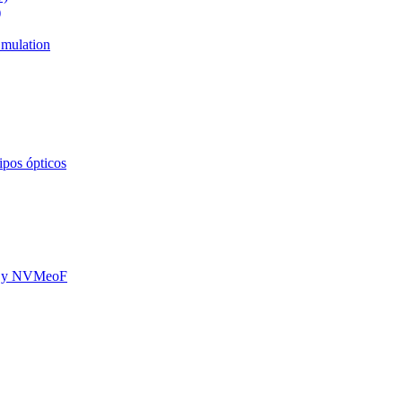
)
mulation
ipos ópticos
oE y NVMeoF