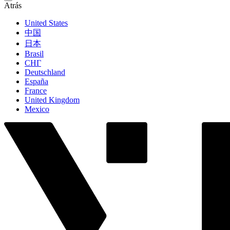
Atrás
United States
中国
日本
Brasil
СНГ
Deutschland
España
France
United Kingdom
Mexico