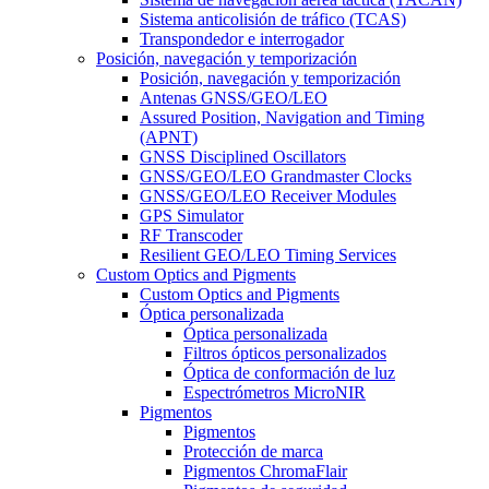
Sistema anticolisión de tráfico (TCAS)
Transpondedor e interrogador
Posición, navegación y temporización
Posición, navegación y temporización
Antenas GNSS/GEO/LEO
Assured Position, Navigation and Timing
(APNT)
GNSS Disciplined Oscillators
GNSS/GEO/LEO Grandmaster Clocks
GNSS/GEO/LEO Receiver Modules
GPS Simulator
RF Transcoder
Resilient GEO/LEO Timing Services
Custom Optics and Pigments
Custom Optics and Pigments
Óptica personalizada
Óptica personalizada
Filtros ópticos personalizados
Óptica de conformación de luz
Espectrómetros MicroNIR
Pigmentos
Pigmentos
Protección de marca
Pigmentos ChromaFlair