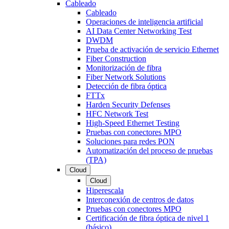
Cableado
Cableado
Operaciones de inteligencia artificial
AI Data Center Networking Test
DWDM
Prueba de activación de servicio Ethernet
Fiber Construction
Monitorización de fibra
Fiber Network Solutions
Detección de fibra óptica
FTTx
Harden Security Defenses
HFC Network Test
High-Speed Ethernet Testing
Pruebas con conectores MPO
Soluciones para redes PON
Automatización del proceso de pruebas
(TPA)
Cloud
Cloud
Hiperescala
Interconexión de centros de datos
Pruebas con conectores MPO
Certificación de fibra óptica de nivel 1
(básico)