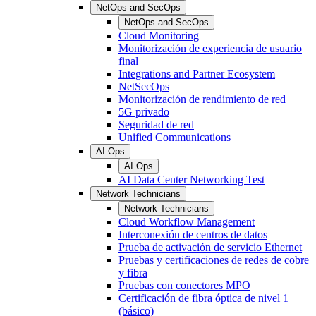
NetOps and SecOps
NetOps and SecOps
Cloud Monitoring
Monitorización de experiencia de usuario
final
Integrations and Partner Ecosystem
NetSecOps
Monitorización de rendimiento de red
5G privado
Seguridad de red
Unified Communications
AI Ops
AI Ops
AI Data Center Networking Test
Network Technicians
Network Technicians
Cloud Workflow Management
Interconexión de centros de datos
Prueba de activación de servicio Ethernet
Pruebas y certificaciones de redes de cobre
y fibra
Pruebas con conectores MPO
Certificación de fibra óptica de nivel 1
(básico)