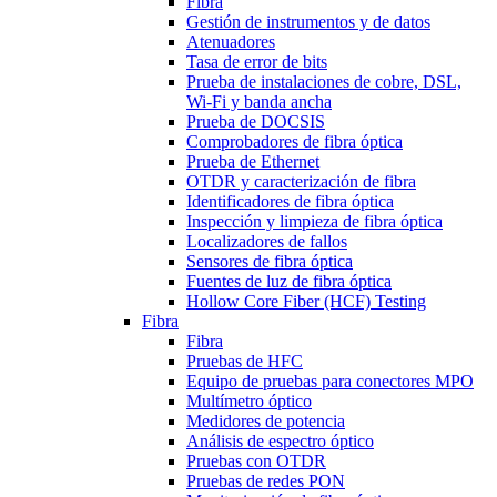
Fibra
Gestión de instrumentos y de datos
Atenuadores
Tasa de error de bits
Prueba de instalaciones de cobre, DSL,
Wi-Fi y banda ancha
Prueba de DOCSIS
Comprobadores de fibra óptica
Prueba de Ethernet
OTDR y caracterización de fibra
Identificadores de fibra óptica
Inspección y limpieza de fibra óptica
Localizadores de fallos
Sensores de fibra óptica
Fuentes de luz de fibra óptica
Hollow Core Fiber (HCF) Testing
Fibra
Fibra
Pruebas de HFC
Equipo de pruebas para conectores MPO
Multímetro óptico
Medidores de potencia
Análisis de espectro óptico
Pruebas con OTDR
Pruebas de redes PON