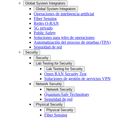
Global System Integrators
Global System Integrators
Operaciones de inteligencia artificial
Fiber Sensing
Redes O-RAN
5G privado
Public Safety
Soluciones para jefes de operaciones
Automatización del proceso de pruebas (TPA)
Seguridad de red
Security
Security
Lab Testing for Security
Lab Testing for Security
Open RAN Security Test
Soluciones de gestión de servicios VPN
Network Security
Network Security
Quantum-Safe Technology
Seguridad de red
Physical Security
Physical Security
Fiber Sensing