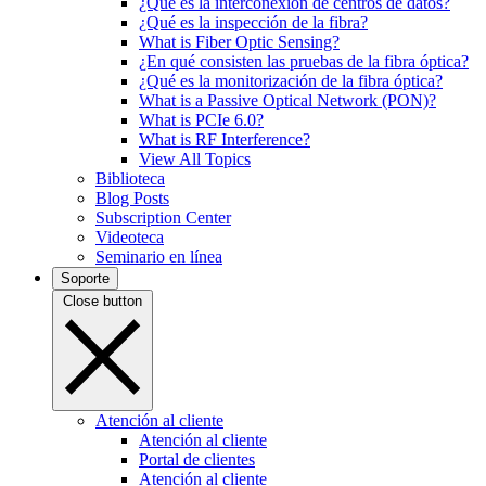
¿Qué es la interconexión de centros de datos?
¿Qué es la inspección de la fibra?
What is Fiber Optic Sensing?
¿En qué consisten las pruebas de la fibra óptica?
¿Qué es la monitorización de la fibra óptica?
What is a Passive Optical Network (PON)?
What is PCIe 6.0?
What is RF Interference?
View All Topics
Biblioteca
Blog Posts
Subscription Center
Videoteca
Seminario en línea
Soporte
Close button
Atención al cliente
Atención al cliente
Portal de clientes
Atención al cliente