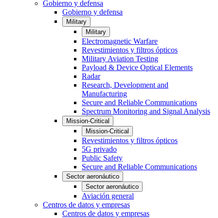
Gobierno y defensa
Gobierno y defensa
Military
Military
Electromagnetic Warfare
Revestimientos y filtros ópticos
Military Aviation Testing
Payload & Device Optical Elements
Radar
Research, Development and
Manufacturing
Secure and Reliable Communications
Spectrum Monitoring and Signal Analysis
Mission-Critical
Mission-Critical
Revestimientos y filtros ópticos
5G privado
Public Safety
Secure and Reliable Communications
Sector aeronáutico
Sector aeronáutico
Aviación general
Centros de datos y empresas
Centros de datos y empresas