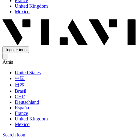
France
United Kingdom
Mexico
Toggler icon
Atrás
United States
中国
日本
Brasil
СНГ
Deutschland
España
France
United Kingdom
Mexico
Search icon