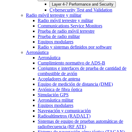
Layer 4-7 Performance and Security
Cybersecurity Test and Validation
Radio móvil terrestre y militar
Radio móvil terrestre y militar
Communications Service Monitors
Prueba de radio móvil terrestre
Prueba de radio militar
Equipos modulares
Radio y sistemas definidos por software
Aeronáutica
Aeronáutica
Cumplimiento normativo de ADS-B
Conjuntos e interfaces de prueba de cantidad de
combustible de avión
Acopladores de antena
Equipo de medición de distancia (DME)
Aviónica de fibra óptica
Simulación GPS
Aeronáutica militar
Equipos modulares
Navegación y comunicación
Radioaltímetros (RADALT)
Sistemas de equipo de pruebas automáticas de
radiofrecuencia (RF ATE)
Sistema de navegación aérea táctica (TACAN)