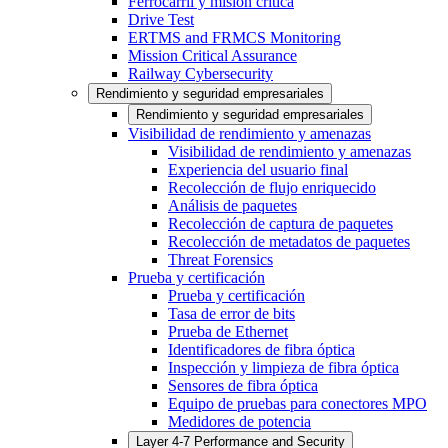
Ferrocarril y misión crítica
Drive Test
ERTMS and FRMCS Monitoring
Mission Critical Assurance
Railway Cybersecurity
Rendimiento y seguridad empresariales
Rendimiento y seguridad empresariales
Visibilidad de rendimiento y amenazas
Visibilidad de rendimiento y amenazas
Experiencia del usuario final
Recolección de flujo enriquecido
Análisis de paquetes
Recolección de captura de paquetes
Recolección de metadatos de paquetes
Threat Forensics
Prueba y certificación
Prueba y certificación
Tasa de error de bits
Prueba de Ethernet
Identificadores de fibra óptica
Inspección y limpieza de fibra óptica
Sensores de fibra óptica
Equipo de pruebas para conectores MPO
Medidores de potencia
Layer 4-7 Performance and Security