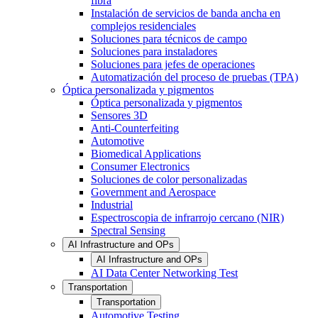
fibra
Instalación de servicios de banda ancha en
complejos residenciales
Soluciones para técnicos de campo
Soluciones para instaladores
Soluciones para jefes de operaciones
Automatización del proceso de pruebas (TPA)
Óptica personalizada y pigmentos
Óptica personalizada y pigmentos
Sensores 3D
Anti-Counterfeiting
Automotive
Biomedical Applications
Consumer Electronics
Soluciones de color personalizadas
Government and Aerospace
Industrial
Espectroscopia de infrarrojo cercano (NIR)
Spectral Sensing
AI Infrastructure and OPs
AI Infrastructure and OPs
AI Data Center Networking Test
Transportation
Transportation
Automotive Testing