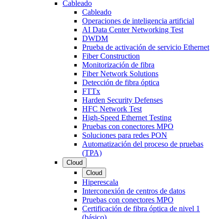
Cableado
Cableado
Operaciones de inteligencia artificial
AI Data Center Networking Test
DWDM
Prueba de activación de servicio Ethernet
Fiber Construction
Monitorización de fibra
Fiber Network Solutions
Detección de fibra óptica
FTTx
Harden Security Defenses
HFC Network Test
High-Speed Ethernet Testing
Pruebas con conectores MPO
Soluciones para redes PON
Automatización del proceso de pruebas
(TPA)
Cloud
Cloud
Hiperescala
Interconexión de centros de datos
Pruebas con conectores MPO
Certificación de fibra óptica de nivel 1
(básico)