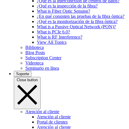
¿Qué es la interconexión de centros de datos?
¿Qué es la inspección de la fibra?
What is Fiber Optic Sensing?
¿En qué consisten las pruebas de la fibra óptica?
¿Qué es la monitorización de la fibra óptica?
What is a Passive Optical Network (PON)?
What is PCIe 6.0?
What is RF Interference?
View All Topics
Biblioteca
Blog Posts
Subscription Center
Videoteca
Seminario en línea
Soporte
Close button
Atención al cliente
Atención al cliente
Portal de clientes
Atención al cliente