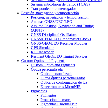
Sistema anticolisión de tráfico (TCAS)
Transpondedor e interrogador
Posición, navegación y temporización
Posición, navegación y temporización
Antenas GNSS/GEO/LEO
Assured Position, Navigation and Timing
(APNT)
GNSS Disciplined Oscillators
GNSS/GEO/LEO Grandmaster Clocks
GNSS/GEO/LEO Receiver Modules
GPS Simulator
RF Transcoder
Resilient GEO/LEO Timing Services
Custom Optics and Pigments
Custom Optics and Pigments
Óptica personalizada
Óptica personalizada
Filtros ópticos personalizados
Óptica de conformación de luz
Espectrómetros MicroNIR
Pigmentos
Pigmentos
Protección de marca
Pigmentos ChromaFlair