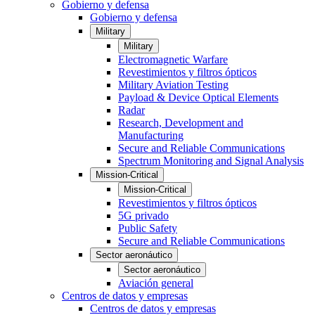
Gobierno y defensa
Gobierno y defensa
Military
Military
Electromagnetic Warfare
Revestimientos y filtros ópticos
Military Aviation Testing
Payload & Device Optical Elements
Radar
Research, Development and
Manufacturing
Secure and Reliable Communications
Spectrum Monitoring and Signal Analysis
Mission-Critical
Mission-Critical
Revestimientos y filtros ópticos
5G privado
Public Safety
Secure and Reliable Communications
Sector aeronáutico
Sector aeronáutico
Aviación general
Centros de datos y empresas
Centros de datos y empresas