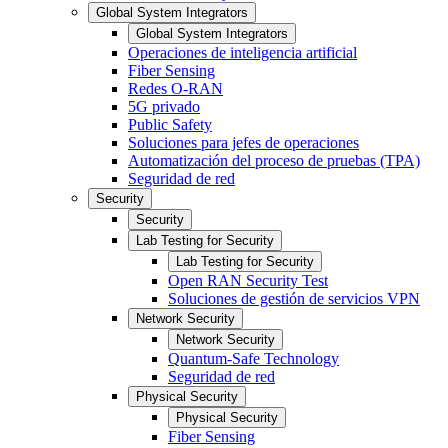
Global System Integrators
Global System Integrators
Operaciones de inteligencia artificial
Fiber Sensing
Redes O-RAN
5G privado
Public Safety
Soluciones para jefes de operaciones
Automatización del proceso de pruebas (TPA)
Seguridad de red
Security
Security
Lab Testing for Security
Lab Testing for Security
Open RAN Security Test
Soluciones de gestión de servicios VPN
Network Security
Network Security
Quantum-Safe Technology
Seguridad de red
Physical Security
Physical Security
Fiber Sensing