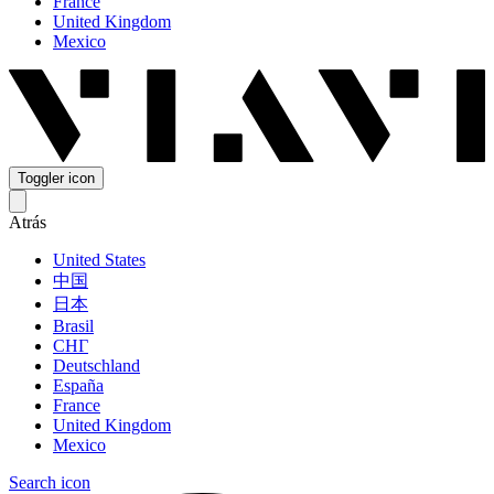
France
United Kingdom
Mexico
Toggler icon
Atrás
United States
中国
日本
Brasil
СНГ
Deutschland
España
France
United Kingdom
Mexico
Search icon