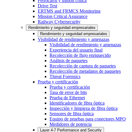
Ferrocarril y misión crítica
Drive Test
ERTMS and FRMCS Monitoring
Mission Critical Assurance
Railway Cybersecurity
Rendimiento y seguridad empresariales
Rendimiento y seguridad empresariales
Visibilidad de rendimiento y amenazas
Visibilidad de rendimiento y amenazas
Experiencia del usuario final
Recolección de flujo enriquecido
Análisis de paquetes
Recolección de captura de paquetes
Recolección de metadatos de paquetes
Threat Forensics
Prueba y certificación
Prueba y certificación
Tasa de error de bits
Prueba de Ethernet
Identificadores de fibra óptica
Inspección y limpieza de fibra óptica
Sensores de fibra óptica
Equipo de pruebas para conectores MPO
Medidores de potencia
Layer 4-7 Performance and Security