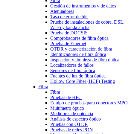
Fibra
Gestión de instrumentos y de datos
Atenuadores
Tasa de error de bits
Prueba de instalaciones de cobre, DSL,
Wi-Fi y banda ancha
Prueba de DOCSIS
Comprobadores de fibra óptica
Prueba de Ethernet
OTDR y caracterización de fibra
Identificadores de fibra óptica
Inspección y limpieza de fibra óptica
Localizadores de fallos
Sensores de fibra óptica
Fuentes de luz de fibra óptica
Hollow Core Fiber (HCF) Testing
Fibra
Fibra
Pruebas de HFC
Equipo de pruebas para conectores MPO
Multímetro óptico
Medidores de potencia
Análisis de espectro óptico
Pruebas con OTDR
Pruebas de redes PON