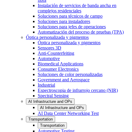
fibra
Instalación de servicios de banda ancha en
complejos residenciales
Soluciones para técnicos de campo
Soluciones para instaladores
Soluciones para jefes de operaciones
Automatización del proceso de pruebas (TPA)
Óptica personalizada y pigmentos
Óptica personalizada y pigmentos
Sensores 3D
Anti-Counterfeiting
Automotive
Biomedical Applications
Consumer Electronics
Soluciones de color personalizadas
Government and Aerospace
Industrial
Espectroscopia de infrarrojo cercano (NIR)
Spectral Sensing
AI Infrastructure and OPs
AI Infrastructure and OPs
AI Data Center Networking Test
Transportation
Transportation
Automotive Testing