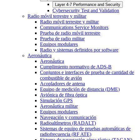
Layer 4-7 Performance and Security
Cybersecurity Test and Validation
Radio móvil terrestre y militar
Radio móvil terrestre y militar
Communications Service Monitors
Prueba de radio móvil terrestre
Prueba de radio militar
Equipos modulares
Radio y sistemas definidos por software
Aeronáutica
Aeronáutica
Cumplimiento normativo de ADS-B
Conjuntos e interfaces de prueba de cantidad de
combustible de avión
Acopladores de antena
Equipo de medición de distancia (DME)
Aviónica de fibra óptica
Simulación GPS
Aeronáutica militar
Equipos modulares
Navegación y comunicación
Radioaltímetros (RADALT)
Sistemas de equipo de pruebas automáticas de
radiofrecuencia (RF ATE)
Sistema de navegación aérea táctica (TACAN)