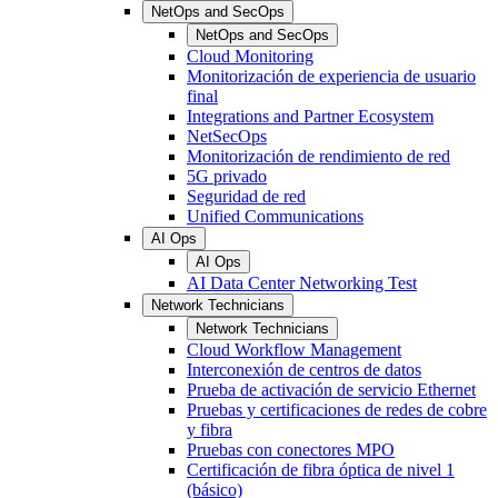
NetOps and SecOps
NetOps and SecOps
Cloud Monitoring
Monitorización de experiencia de usuario
final
Integrations and Partner Ecosystem
NetSecOps
Monitorización de rendimiento de red
5G privado
Seguridad de red
Unified Communications
AI Ops
AI Ops
AI Data Center Networking Test
Network Technicians
Network Technicians
Cloud Workflow Management
Interconexión de centros de datos
Prueba de activación de servicio Ethernet
Pruebas y certificaciones de redes de cobre
y fibra
Pruebas con conectores MPO
Certificación de fibra óptica de nivel 1
(básico)