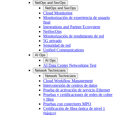
NetOps and SecOps
NetOps and SecOps
Cloud Monitoring
Monitorización de experiencia de usuario
final
Integrations and Partner Ecosystem
NetSecOps
Monitorización de rendimiento de red
5G privado
Seguridad de red
Unified Communications
AI Ops
AI Ops
AI Data Center Networking Test
Network Technicians
Network Technicians
Cloud Workflow Management
Interconexión de centros de datos
Prueba de activación de servicio Ethernet
Pruebas y certificaciones de redes de cobre
y fibra
Pruebas con conectores MPO
Certificación de fibra óptica de nivel 1
(básico)