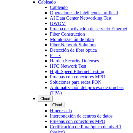
Cableado
Cableado
Operaciones de inteligencia artificial
AI Data Center Networking Test
DWDM
Prueba de activación de servicio Ethernet
Fiber Construction
Monitorización de fibra
Fiber Network Solutions
Detección de fibra óptica
FTTx
Harden Security Defenses
HFC Network Test
High-Speed Ethernet Testing
Pruebas con conectores MPO
Soluciones para redes PON
Automatización del proceso de pruebas
(TPA)
Cloud
Cloud
Hiperescala
Interconexión de centros de datos
Pruebas con conectores MPO
Certificación de fibra óptica de nivel 1
(básico)