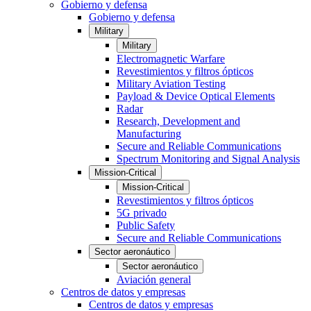
Gobierno y defensa
Gobierno y defensa
Military
Military
Electromagnetic Warfare
Revestimientos y filtros ópticos
Military Aviation Testing
Payload & Device Optical Elements
Radar
Research, Development and
Manufacturing
Secure and Reliable Communications
Spectrum Monitoring and Signal Analysis
Mission-Critical
Mission-Critical
Revestimientos y filtros ópticos
5G privado
Public Safety
Secure and Reliable Communications
Sector aeronáutico
Sector aeronáutico
Aviación general
Centros de datos y empresas
Centros de datos y empresas