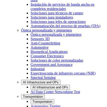
fibra
Instalación de servicios de banda ancha en
complejos residenciales
Soluciones para técnicos de campo
Soluciones para instaladores
Soluciones para jefes de operaciones
Automatización del proceso de pruebas (TPA)
Óptica personalizada y pigmentos
Óptica personalizada y pigmentos
Sensores 3D
Anti-Counterfeiting
Automotive
Biomedical Applications
Consumer Electronics
Soluciones de color personalizadas
Government and Aerospace
Industrial
Espectroscopia de infrarrojo cercano (NIR)
Spectral Sensing
AI Infrastructure and OPs
AI Infrastructure and OPs
AI Data Center Networking Test
Transportation
Transportation
Automotive Testing