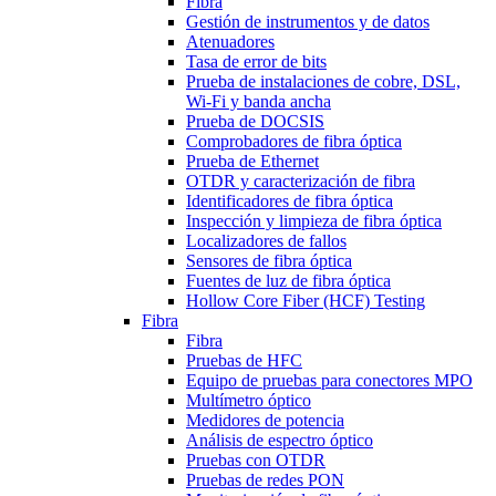
Fibra
Gestión de instrumentos y de datos
Atenuadores
Tasa de error de bits
Prueba de instalaciones de cobre, DSL,
Wi-Fi y banda ancha
Prueba de DOCSIS
Comprobadores de fibra óptica
Prueba de Ethernet
OTDR y caracterización de fibra
Identificadores de fibra óptica
Inspección y limpieza de fibra óptica
Localizadores de fallos
Sensores de fibra óptica
Fuentes de luz de fibra óptica
Hollow Core Fiber (HCF) Testing
Fibra
Fibra
Pruebas de HFC
Equipo de pruebas para conectores MPO
Multímetro óptico
Medidores de potencia
Análisis de espectro óptico
Pruebas con OTDR
Pruebas de redes PON