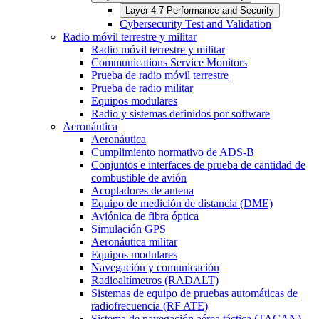
Layer 4-7 Performance and Security
Cybersecurity Test and Validation
Radio móvil terrestre y militar
Radio móvil terrestre y militar
Communications Service Monitors
Prueba de radio móvil terrestre
Prueba de radio militar
Equipos modulares
Radio y sistemas definidos por software
Aeronáutica
Aeronáutica
Cumplimiento normativo de ADS-B
Conjuntos e interfaces de prueba de cantidad de
combustible de avión
Acopladores de antena
Equipo de medición de distancia (DME)
Aviónica de fibra óptica
Simulación GPS
Aeronáutica militar
Equipos modulares
Navegación y comunicación
Radioaltímetros (RADALT)
Sistemas de equipo de pruebas automáticas de
radiofrecuencia (RF ATE)
Sistema de navegación aérea táctica (TACAN)