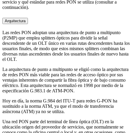
servicio y qué estándar para redes PON se utiliza (consultar a
continuación).
Arquitectura
Las redes PON adoptan una arquitectura de punto a multipunto
(P2MP) que emplea splitters ópticos para dividir la señal
descendente de un OLT único en varias rutas descendentes hasta los
usuarios finales, de modo que estos mismos splitters combinan las
diversas rutas ascendentes desde los usuarios finales de nuevo hasta
el OLT.
La arquitectura de punto a multipunto se eligió como la arquitectura
de redes PON más viable para las redes de acceso óptico por sus
ventajas inherentes de compartir la fibra óptica y de bajo consumo
eléctrico. Esta arquitectura se normalizó en 1998 por medio de la
especificación G.983.1 de ATM-PON.
Hoy en día, la norma G.984 del ITU-T para redes G-PON ha
sustituido a la norma ATM, ya que el modo de transferencia
asíncrona (ATM) ya no se utiliza.
Una red PON parte del terminal de línea óptica (OLT) en la
ubicación origen del proveedor de servicios, que normalmente se
conoce como la oficina central o local y, en otras ocasiones, como