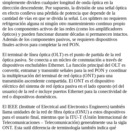
simplemente dividen cualquier longitud de onda óptica en la
dirección descendente. Por supuesto, la división de una señal óptica
en efecto conlleva una pérdida de potencia que depende de la
cantidad de vías en que se divida la señal. Los splitters no requieren
refrigeración alguna ni ningún otro mantenimiento continuo propio
de los componentes activos de las redes (como los amplificadores
ópticos) y pueden funcionar durante décadas si permanecen intactos.
Además de los componentes pasivos, se requieren dispositivos
finales activos para completar la red PON.
El terminal de línea óptica (OLT) es el punto de partida de la red
óptica pasiva. Se conecta a un núcleo de conmutación a través de
dispositivos enchufables Ethernet. La función principal del OLT es
convertir, entramar y transmitir señales para la red PON y coordinar
la multiplexación del terminal de red óptica (ONT) para una
transmisión ascendente compartida. El ONT es el dispositivo
eléctrico del sistema de red óptica pasiva en el lado opuesto (el del
usuario) de la red e incluye puertos Ethernet para la conectividad de
red o dispositivos domésticos.
El IEEE (Institute of Electrical and Electronics Engineers) también
llama unidades de la red de fibra óptica (ONU) a estos dispositivos
para el usuario final, mientras que la ITU-T (Unión Internacional de
Telecomunicaciones – Telecomunicación) generalmente usa la sigla
ONT. Esta sutil diferencia de terminología también indica qué