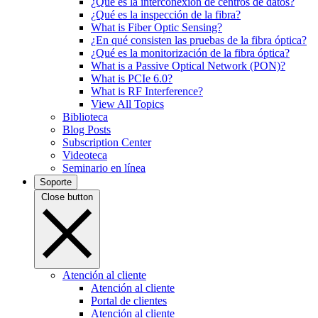
¿Qué es la interconexión de centros de datos?
¿Qué es la inspección de la fibra?
What is Fiber Optic Sensing?
¿En qué consisten las pruebas de la fibra óptica?
¿Qué es la monitorización de la fibra óptica?
What is a Passive Optical Network (PON)?
What is PCIe 6.0?
What is RF Interference?
View All Topics
Biblioteca
Blog Posts
Subscription Center
Videoteca
Seminario en línea
Soporte
Close button
Atención al cliente
Atención al cliente
Portal de clientes
Atención al cliente