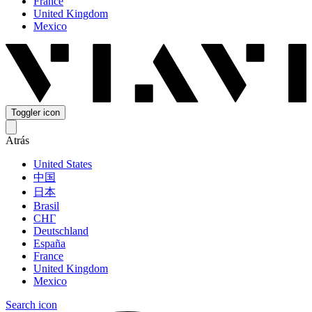
France
United Kingdom
Mexico
Toggler icon
Atrás
United States
中国
日本
Brasil
СНГ
Deutschland
España
France
United Kingdom
Mexico
Search icon