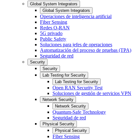
Global System Integrators
Global System Integrators
Operaciones de inteligencia artificial
Fiber Sensing
Redes O-RAN
5G privado
Public Safety
Soluciones para jefes de operaciones
Automatización del proceso de pruebas (TPA)
Seguridad de red
Security
Security
Lab Testing for Security
Lab Testing for Security
Open RAN Security Test
Soluciones de gestión de servicios VPN
Network Security
Network Security
Quantum-Safe Technology
Seguridad de red
Physical Security
Physical Security
Fiber Sensing