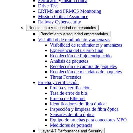
Ferrocarril y misión crítica
Drive Test
ERTMS and FRMCS Monitoring
Mission Critical Assurance
Railway Cybersecurity
Rendimiento y seguridad empresariales
Rendimiento y seguridad empresariales
Visibilidad de rendimiento y amenazas
Visibilidad de rendimiento y amenazas
Experiencia del usuario final
Recolección de flujo enriquecido
Análisis de paquetes
Recolección de captura de paquetes
Recolección de metadatos de paquetes
Threat Forensics
Prueba y certificación
Prueba y certificación
Tasa de error de bits
Prueba de Ethernet
Identificadores de fibra óptica
Inspección y limpieza de fibra óptica
Sensores de fibra óptica
Equipo de pruebas para conectores MPO
Medidores de potencia
Layer 4-7 Performance and Security