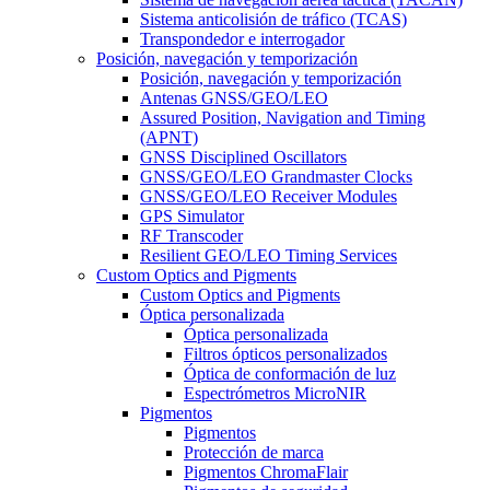
Sistema anticolisión de tráfico (TCAS)
Transpondedor e interrogador
Posición, navegación y temporización
Posición, navegación y temporización
Antenas GNSS/GEO/LEO
Assured Position, Navigation and Timing
(APNT)
GNSS Disciplined Oscillators
GNSS/GEO/LEO Grandmaster Clocks
GNSS/GEO/LEO Receiver Modules
GPS Simulator
RF Transcoder
Resilient GEO/LEO Timing Services
Custom Optics and Pigments
Custom Optics and Pigments
Óptica personalizada
Óptica personalizada
Filtros ópticos personalizados
Óptica de conformación de luz
Espectrómetros MicroNIR
Pigmentos
Pigmentos
Protección de marca
Pigmentos ChromaFlair