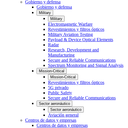
Gobierno y defensa
Gobierno y defensa
Military
Military
Electromagnetic Warfare
Revestimientos y filtros ópticos
Military Aviation Testing
Payload & Device Optical Elements
Radar
Research, Development and
Manufacturing
Secure and Reliable Communications
Spectrum Monitoring and Signal Analysis
Mission-Critical
Mission-Critical
Revestimientos y filtros ópticos
5G privado
Public Safety
Secure and Reliable Communications
Sector aeronáutico
Sector aeronáutico
Aviación general
Centros de datos y empresas
Centros de datos y empresas