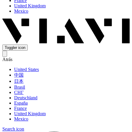
France
United Kingdom
Mexico
Toggler icon
Atrás
United States
中国
日本
Brasil
СНГ
Deutschland
España
France
United Kingdom
Mexico
Search icon