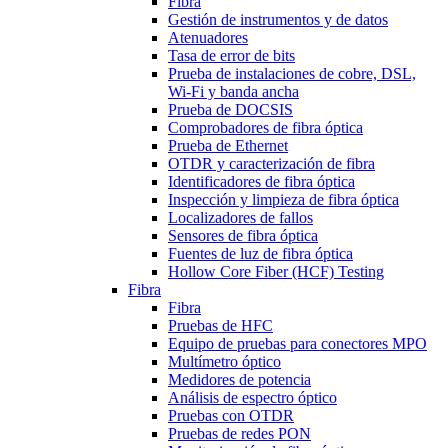
Fibra
Gestión de instrumentos y de datos
Atenuadores
Tasa de error de bits
Prueba de instalaciones de cobre, DSL,
Wi-Fi y banda ancha
Prueba de DOCSIS
Comprobadores de fibra óptica
Prueba de Ethernet
OTDR y caracterización de fibra
Identificadores de fibra óptica
Inspección y limpieza de fibra óptica
Localizadores de fallos
Sensores de fibra óptica
Fuentes de luz de fibra óptica
Hollow Core Fiber (HCF) Testing
Fibra
Fibra
Pruebas de HFC
Equipo de pruebas para conectores MPO
Multímetro óptico
Medidores de potencia
Análisis de espectro óptico
Pruebas con OTDR
Pruebas de redes PON