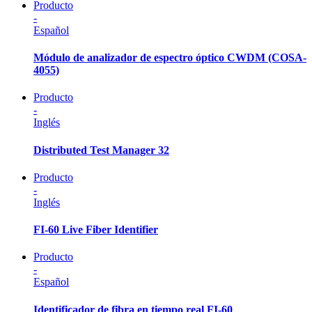
Producto
-
Español
Módulo de analizador de espectro óptico CWDM (COSA-
4055)
Producto
-
Inglés
Distributed Test Manager 32
Producto
-
Inglés
FI-60 Live Fiber Identifier
Producto
-
Español
Identificador de fibra en tiempo real FI-60