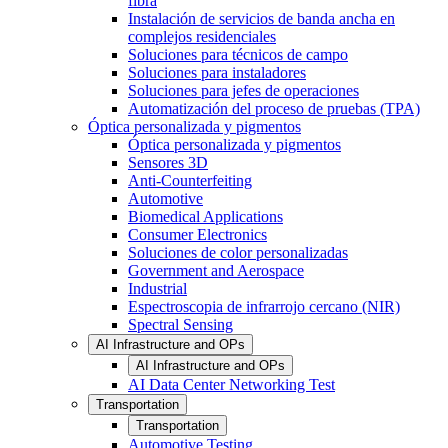
fibra
Instalación de servicios de banda ancha en
complejos residenciales
Soluciones para técnicos de campo
Soluciones para instaladores
Soluciones para jefes de operaciones
Automatización del proceso de pruebas (TPA)
Óptica personalizada y pigmentos
Óptica personalizada y pigmentos
Sensores 3D
Anti-Counterfeiting
Automotive
Biomedical Applications
Consumer Electronics
Soluciones de color personalizadas
Government and Aerospace
Industrial
Espectroscopia de infrarrojo cercano (NIR)
Spectral Sensing
AI Infrastructure and OPs
AI Infrastructure and OPs
AI Data Center Networking Test
Transportation
Transportation
Automotive Testing