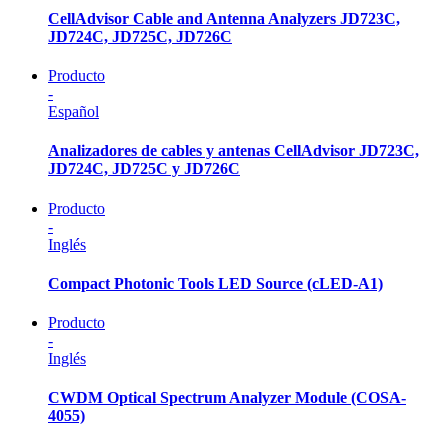
CellAdvisor Cable and Antenna Analyzers JD723C,
JD724C, JD725C, JD726C
Producto
-
Español
Analizadores de cables y antenas CellAdvisor JD723C,
JD724C, JD725C y JD726C
Producto
-
Inglés
Compact Photonic Tools LED Source (cLED-A1)
Producto
-
Inglés
CWDM Optical Spectrum Analyzer Module (COSA-
4055)