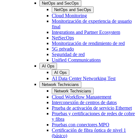
NetOps and SecOps
NetOps and SecOps
Cloud Monitoring
Monitorización de experiencia de usuario
final
Integrations and Partner Ecosystem
NetSecOps
Monitorización de rendimiento de red
5G privado
Seguridad de red
Unified Communications
AI Ops
AI Ops
AI Data Center Networking Test
Network Technicians
Network Technicians
Cloud Workflow Management
Interconexión de centros de datos
Prueba de activación de servicio Ethernet
Pruebas y certificaciones de redes de cobre
y fibra
Pruebas con conectores MPO
Certificación de fibra óptica de nivel 1
(básico)