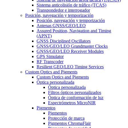
Sistema anticolisión de tráfico (TCAS)
Transpondedor e interrogador
Posición, navegación y temporización
Posición, navegación y temporización
Antenas GNSS/GEO/LEO
Assured Position, Navigation and Timing
(APNT)
GNSS Disciplined Oscillators
GNSS/GEO/LEO Grandmaster Clocks
GNSS/GEO/LEO Receiver Modules
GPS Simulator
RF Transcoder
Resilient GEO/LEO Timing Services
Custom Optics and Pigments
Custom Optics and Pigments
Óptica personalizada
Óptica personalizada
Filtros ópticos personalizados
Óptica de conformación de luz
Espectrómetros MicroNIR
Pigmentos
Pigmentos
Protección de marca
Pigmentos ChromaFlair