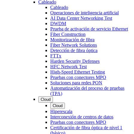
Cableado
Cableado
Operaciones de inteligencia artificial
AI Data Center Networking Test
DWDM
Prueba de activación de servicio Ethernet
Fiber Construction
Monitorización de fibra
Fiber Network Solutions
Detección de fibra óptica
FTTx
Harden Security Defenses
HFC Network Test
High-Speed Ethernet Testing
Pruebas con conectores MPO
Soluciones para redes PON
Automatización del proceso de pruebas
(TPA)
Cloud
Cloud
Hiperescala
Interconexión de centros de datos
Pruebas con conectores MPO
Certificación de fibra óptica de nivel 1
(básico)