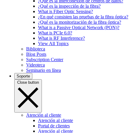
¿Qué es la interconexión de centros de datos?
¿Qué es la inspección de la fibra?
What is Fiber Optic Sensing?
¿En qué consisten las pruebas de la fibra óptica?
¿Qué es la monitorización de la fibra óptica?
What is a Passive Optical Network (PON)?
What is PCIe 6.0?
What is RF Interference?
View All Topics
Biblioteca
Blog Posts
Subscription Center
Videoteca
Seminario en línea
Soporte
Close button
Atención al cliente
Atención al cliente
Portal de clientes
Atención al cliente