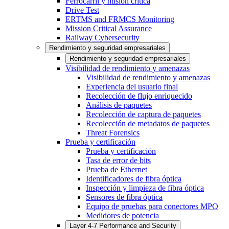
Ferrocarril y misión crítica
Drive Test
ERTMS and FRMCS Monitoring
Mission Critical Assurance
Railway Cybersecurity
Rendimiento y seguridad empresariales
Rendimiento y seguridad empresariales
Visibilidad de rendimiento y amenazas
Visibilidad de rendimiento y amenazas
Experiencia del usuario final
Recolección de flujo enriquecido
Análisis de paquetes
Recolección de captura de paquetes
Recolección de metadatos de paquetes
Threat Forensics
Prueba y certificación
Prueba y certificación
Tasa de error de bits
Prueba de Ethernet
Identificadores de fibra óptica
Inspección y limpieza de fibra óptica
Sensores de fibra óptica
Equipo de pruebas para conectores MPO
Medidores de potencia
Layer 4-7 Performance and Security