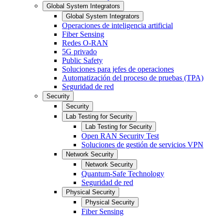
Global System Integrators
Global System Integrators
Operaciones de inteligencia artificial
Fiber Sensing
Redes O-RAN
5G privado
Public Safety
Soluciones para jefes de operaciones
Automatización del proceso de pruebas (TPA)
Seguridad de red
Security
Security
Lab Testing for Security
Lab Testing for Security
Open RAN Security Test
Soluciones de gestión de servicios VPN
Network Security
Network Security
Quantum-Safe Technology
Seguridad de red
Physical Security
Physical Security
Fiber Sensing