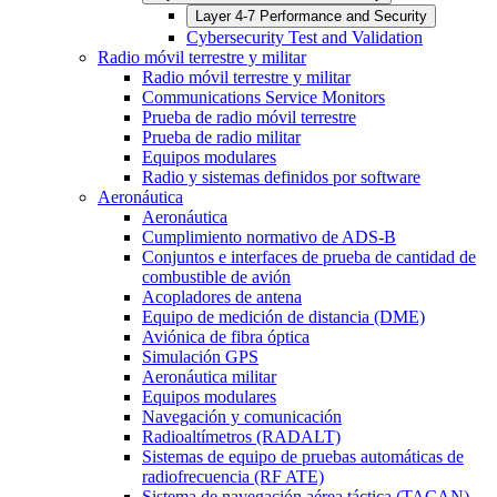
Layer 4-7 Performance and Security
Cybersecurity Test and Validation
Radio móvil terrestre y militar
Radio móvil terrestre y militar
Communications Service Monitors
Prueba de radio móvil terrestre
Prueba de radio militar
Equipos modulares
Radio y sistemas definidos por software
Aeronáutica
Aeronáutica
Cumplimiento normativo de ADS-B
Conjuntos e interfaces de prueba de cantidad de
combustible de avión
Acopladores de antena
Equipo de medición de distancia (DME)
Aviónica de fibra óptica
Simulación GPS
Aeronáutica militar
Equipos modulares
Navegación y comunicación
Radioaltímetros (RADALT)
Sistemas de equipo de pruebas automáticas de
radiofrecuencia (RF ATE)
Sistema de navegación aérea táctica (TACAN)