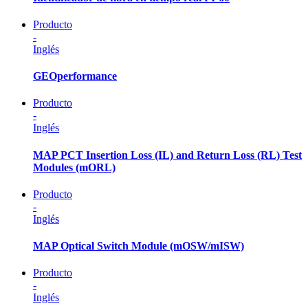
Producto
-
Inglés
GEOperformance
Producto
-
Inglés
MAP PCT Insertion Loss (IL) and Return Loss (RL) Test
Modules (mORL)
Producto
-
Inglés
MAP Optical Switch Module (mOSW/mISW)
Producto
-
Inglés