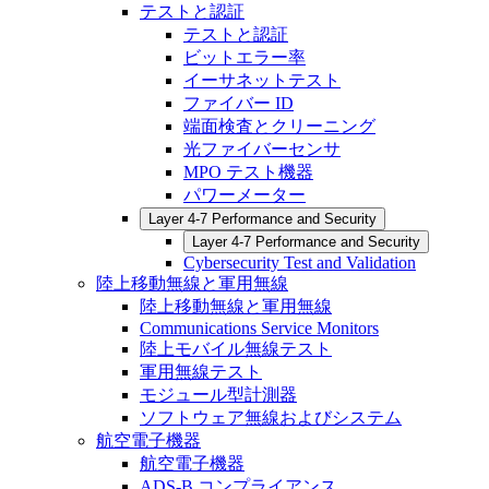
テストと認証
テストと認証
ビットエラー率
イーサネットテスト
ファイバー ID
端面検査とクリーニング
光ファイバーセンサ
MPO テスト機器
パワーメーター
Layer 4-7 Performance and Security
Layer 4-7 Performance and Security
Cybersecurity Test and Validation
陸上移動無線と軍用無線
陸上移動無線と軍用無線
Communications Service Monitors
陸上モバイル無線テスト
軍用無線テスト
モジュール型計測器
ソフトウェア無線およびシステム
航空電子機器
航空電子機器
ADS-B コンプライアンス