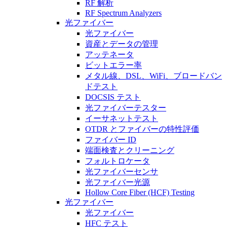
RF 解析
RF Spectrum Analyzers
光ファイバー
光ファイバー
資産とデータの管理
アッテネータ
ビットエラー率
メタル線、DSL、WiFi、ブロードバン
ドテスト
DOCSIS テスト
光ファイバーテスター
イーサネットテスト
OTDR とファイバーの特性評価
ファイバー ID
端面検査とクリーニング
フォルトロケータ
光ファイバーセンサ
光ファイバー光源
Hollow Core Fiber (HCF) Testing
光ファイバー
光ファイバー
HFC テスト