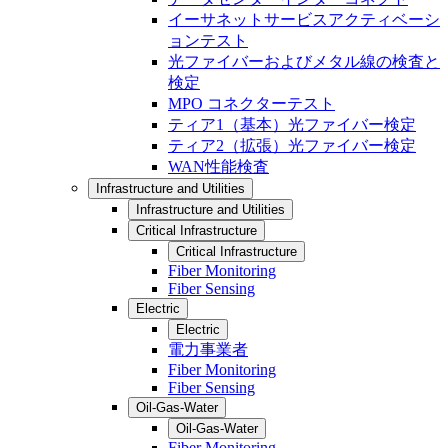
イーサネットサービスアクティベーシ
ョンテスト
光ファイバーおよびメタル線の検査と
検定
MPO コネクターテスト
ティア1（基本）光ファイバー検定
ティア2（拡張）光ファイバー検定
WAN性能検査
Infrastructure and Utilities
Infrastructure and Utilities
Critical Infrastructure
Critical Infrastructure
Fiber Monitoring
Fiber Sensing
Electric
Electric
電力事業者
Fiber Monitoring
Fiber Sensing
Oil-Gas-Water
Oil-Gas-Water
Fiber Monitoring