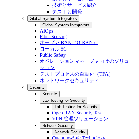
技術とサービス紹介
テストと開発
Global System Integrators
Global System Integrators
AIOps
Fiber Sensing
オープン RAN（O-RAN）
ローカル 5G
Public Safety
オペレーションマネージャ向けのソリュー
ション
テストプロセスの自動化（TPA）
ネットワークセキュリティ
Security
Security
Lab Testing for Security
Lab Testing for Security
Open RAN Security Test
VPN 管理ソリューション
Network Security
Network Security
Quantum-Safe Technology