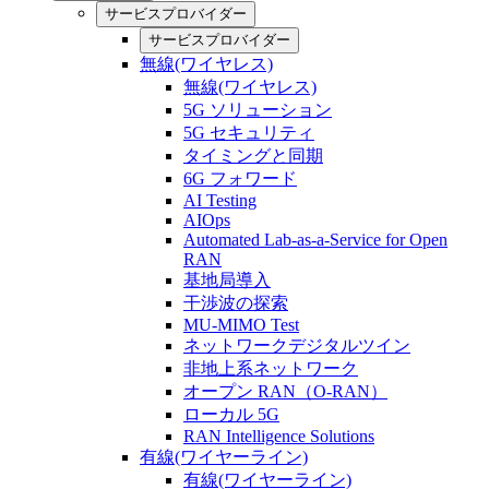
サービスプロバイダー
サービスプロバイダー
無線(ワイヤレス)
無線(ワイヤレス)
5G ソリューション
5G セキュリティ
タイミングと同期
6G フォワード
AI Testing
AIOps
Automated Lab-as-a-Service for Open
RAN
基地局導入
干渉波の探索
MU-MIMO Test
ネットワークデジタルツイン
非地上系ネットワーク
オープン RAN（O-RAN）
ローカル 5G
RAN Intelligence Solutions
有線(ワイヤーライン)
有線(ワイヤーライン)