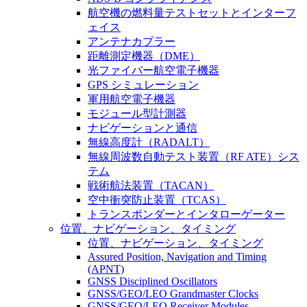
航空機の燃料量テストセットとインターフ
ェイス
アンテナカプラー
距離測定機器（DME）
光ファイバー航空電子機器
GPS シミュレーション
軍用航空電子機器
モジュール型計測器
ナビゲーションと通信
無線高度計（RADALT）
無線周波数自動テスト装置（RF ATE）シス
テム
戦術航法装置（TACAN）
空中衝突防止装置（TCAS）
トランスポンダーとインタローゲーター
位置、ナビゲーション、タイミング
位置、ナビゲーション、タイミング
Assured Position, Navigation and Timing
(APNT)
GNSS Disciplined Oscillators
GNSS/GEO/LEO Grandmaster Clocks
GNSS/GEO/LEO Receiver Modules