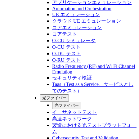
アプリケーションエミュレーション
Automation and Orchestration
UE エミュレーション
クラウド UE エミュレーション
コアエミュレーション
コアテスト
O-CU シミュレータ
O-CU テスト
O-DU テスト
O-RU テスト
Radio Frequency (RF) and Wi-Fi Channel
Emulation
セキュリティ検証
Taas（Test as a Service、サービスとし
てのテスト）
光ファイバー
光ファイバー
イーサネットテスト
高速ネットワーク
製造における光テストプラットフォー
ム
Cybersecurity Test and Validation