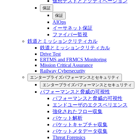
仮想テストとアクティベーション
保証
保証
AIOps
イーサネット保証
ファイバー監視
鉄道とミッションクリティカル
鉄道とミッションクリティカル
Drive Test
ERTMS and FRMCS Monitoring
Mission Critical Assurance
Railway Cybersecurity
エンタープライズパフォーマンスとセキュリティ
エンタープライズパフォーマンスとセキュリティ
パフォーマンスと脅威の可視性
パフォーマンスと脅威の可視性
エンドユーザのエクスペリエンス
強化されたフロー収集
パケット解析
パケットキャプチャ収集
パケットメタデータ収集
Threat Forensics