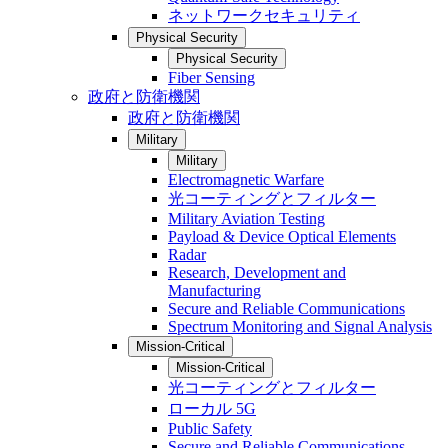
ネットワークセキュリティ
Physical Security
Physical Security
Fiber Sensing
政府と防衛機関
政府と防衛機関
Military
Military
Electromagnetic Warfare
光コーティングとフィルター
Military Aviation Testing
Payload & Device Optical Elements
Radar
Research, Development and
Manufacturing
Secure and Reliable Communications
Spectrum Monitoring and Signal Analysis
Mission-Critical
Mission-Critical
光コーティングとフィルター
ローカル 5G
Public Safety
Secure and Reliable Communications