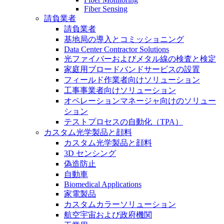
Fiber Sensing
請負業者
請負業者
基地局の導入とコミッショニング
Data Center Contractor Solutions
光ファイバーおよびメタル線の検査と検定
家庭用ブロードバンドサービスの設置
フィールド作業者向けソリューション
工事事業者向けソリューション
オペレーションマネージャ向けのソリュー
ション
テストプロセスの自動化（TPA）
カスタム光学製品と顔料
カスタム光学製品と顔料
3D センシング
偽造防止
自動車
Biomedical Applications
家電製品
カスタムカラーソリューション
航空宇宙および政府機関