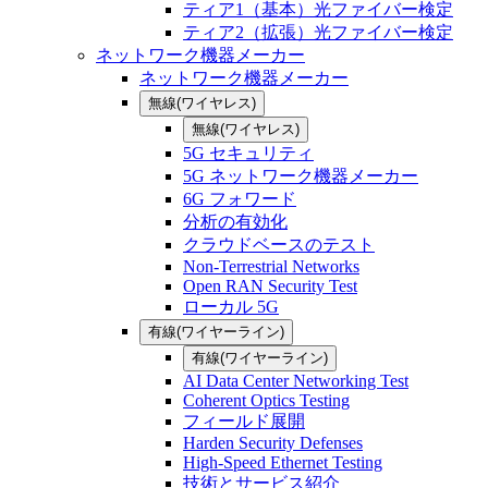
ティア1（基本）光ファイバー検定
ティア2（拡張）光ファイバー検定
ネットワーク機器メーカー
ネットワーク機器メーカー
無線(ワイヤレス)
無線(ワイヤレス)
5G セキュリティ
5G ネットワーク機器メーカー
6G フォワード
分析の有効化
クラウドベースのテスト
Non-Terrestrial Networks
Open RAN Security Test
ローカル 5G
有線(ワイヤーライン)
有線(ワイヤーライン)
AI Data Center Networking Test
Coherent Optics Testing
フィールド展開
Harden Security Defenses
High-Speed Ethernet Testing
技術とサービス紹介