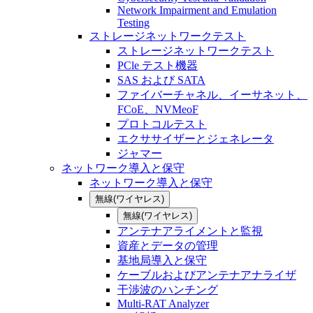
Network Impairment and Emulation
Testing
ストレージネットワークテスト
ストレージネットワークテスト
PCle テスト機器
SAS および SATA
ファイバーチャネル、イーサネット、
FCoE、NVMeoF
プロトコルテスト
エクササイザーとジェネレータ
ジャマー
ネットワーク導入と保守
ネットワーク導入と保守
無線(ワイヤレス)
無線(ワイヤレス)
アンテナアライメントと監視
資産とデータの管理
基地局導入と保守
ケーブルおよびアンテナアナライザ
干渉波のハンチング
Multi-RAT Analyzer