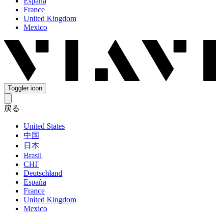
España
France
United Kingdom
Mexico
Toggler icon
戻る
United States
中国
日本
Brasil
СНГ
Deutschland
España
France
United Kingdom
Mexico