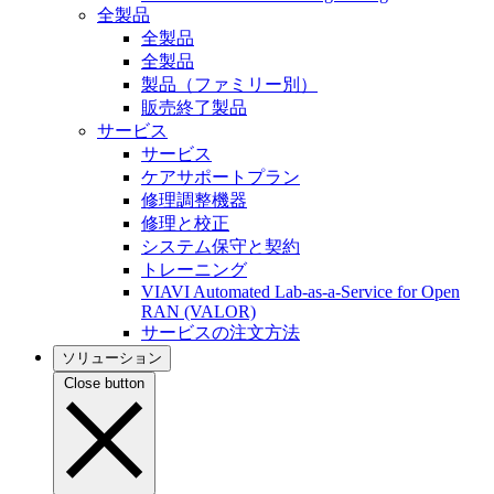
全製品
全製品
全製品
製品（ファミリー別）
販売終了製品
サービス
サービス
ケアサポートプラン
修理調整機器
修理と校正
システム保守と契約
トレーニング
VIAVI Automated Lab-as-a-Service for Open
RAN (VALOR)
サービスの注文方法
ソリューション
Close button