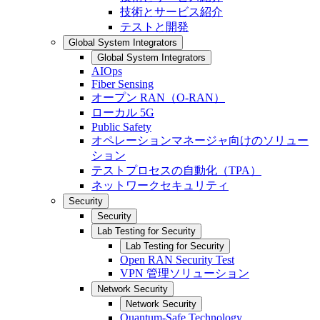
技術とサービス紹介
テストと開発
Global System Integrators
Global System Integrators
AIOps
Fiber Sensing
オープン RAN（O-RAN）
ローカル 5G
Public Safety
オペレーションマネージャ向けのソリュー
ション
テストプロセスの自動化（TPA）
ネットワークセキュリティ
Security
Security
Lab Testing for Security
Lab Testing for Security
Open RAN Security Test
VPN 管理ソリューション
Network Security
Network Security
Quantum-Safe Technology