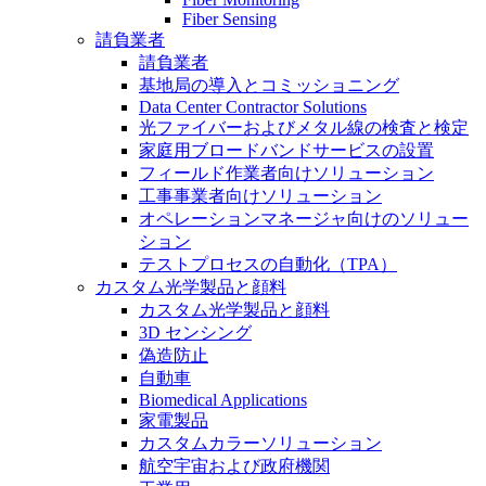
Fiber Sensing
請負業者
請負業者
基地局の導入とコミッショニング
Data Center Contractor Solutions
光ファイバーおよびメタル線の検査と検定
家庭用ブロードバンドサービスの設置
フィールド作業者向けソリューション
工事事業者向けソリューション
オペレーションマネージャ向けのソリュー
ション
テストプロセスの自動化（TPA）
カスタム光学製品と顔料
カスタム光学製品と顔料
3D センシング
偽造防止
自動車
Biomedical Applications
家電製品
カスタムカラーソリューション
航空宇宙および政府機関