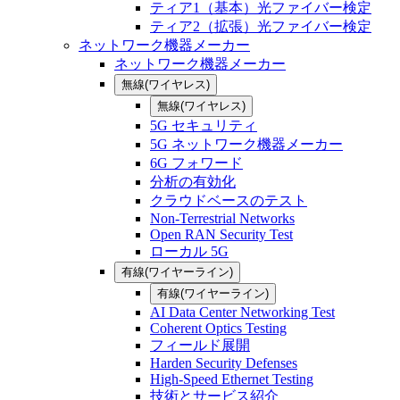
ティア1（基本）光ファイバー検定
ティア2（拡張）光ファイバー検定
ネットワーク機器メーカー
ネットワーク機器メーカー
無線(ワイヤレス)
無線(ワイヤレス)
5G セキュリティ
5G ネットワーク機器メーカー
6G フォワード
分析の有効化
クラウドベースのテスト
Non-Terrestrial Networks
Open RAN Security Test
ローカル 5G
有線(ワイヤーライン)
有線(ワイヤーライン)
AI Data Center Networking Test
Coherent Optics Testing
フィールド展開
Harden Security Defenses
High-Speed Ethernet Testing
技術とサービス紹介