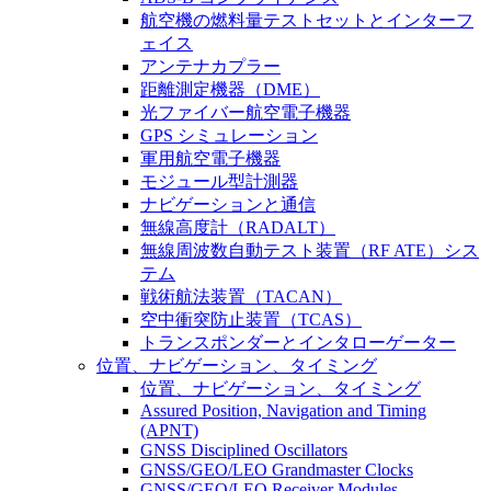
航空機の燃料量テストセットとインターフ
ェイス
アンテナカプラー
距離測定機器（DME）
光ファイバー航空電子機器
GPS シミュレーション
軍用航空電子機器
モジュール型計測器
ナビゲーションと通信
無線高度計（RADALT）
無線周波数自動テスト装置（RF ATE）シス
テム
戦術航法装置（TACAN）
空中衝突防止装置（TCAS）
トランスポンダーとインタローゲーター
位置、ナビゲーション、タイミング
位置、ナビゲーション、タイミング
Assured Position, Navigation and Timing
(APNT)
GNSS Disciplined Oscillators
GNSS/GEO/LEO Grandmaster Clocks
GNSS/GEO/LEO Receiver Modules