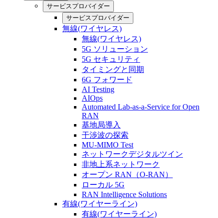
サービスプロバイダー
サービスプロバイダー
無線(ワイヤレス)
無線(ワイヤレス)
5G ソリューション
5G セキュリティ
タイミングと同期
6G フォワード
AI Testing
AIOps
Automated Lab-as-a-Service for Open
RAN
基地局導入
干渉波の探索
MU-MIMO Test
ネットワークデジタルツイン
非地上系ネットワーク
オープン RAN（O-RAN）
ローカル 5G
RAN Intelligence Solutions
有線(ワイヤーライン)
有線(ワイヤーライン)