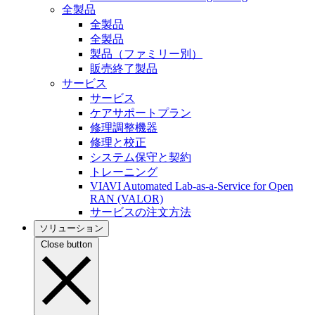
全製品
全製品
全製品
製品（ファミリー別）
販売終了製品
サービス
サービス
ケアサポートプラン
修理調整機器
修理と校正
システム保守と契約
トレーニング
VIAVI Automated Lab-as-a-Service for Open
RAN (VALOR)
サービスの注文方法
ソリューション
Close button