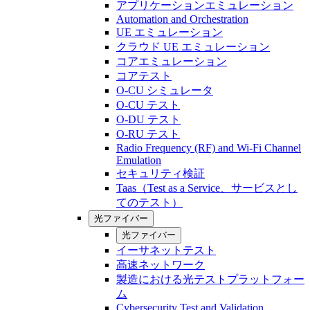
アプリケーションエミュレーション
Automation and Orchestration
UE エミュレーション
クラウド UE エミュレーション
コアエミュレーション
コアテスト
O-CU シミュレータ
O-CU テスト
O-DU テスト
O-RU テスト
Radio Frequency (RF) and Wi-Fi Channel
Emulation
セキュリティ検証
Taas（Test as a Service、サービスとし
てのテスト）
光ファイバー
光ファイバー
イーサネットテスト
高速ネットワーク
製造における光テストプラットフォー
ム
Cybersecurity Test and Validation