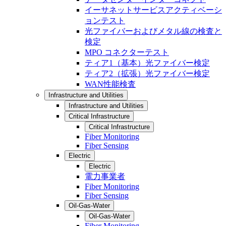
イーサネットサービスアクティベーシ
ョンテスト
光ファイバーおよびメタル線の検査と
検定
MPO コネクターテスト
ティア1（基本）光ファイバー検定
ティア2（拡張）光ファイバー検定
WAN性能検査
Infrastructure and Utilities
Infrastructure and Utilities
Critical Infrastructure
Critical Infrastructure
Fiber Monitoring
Fiber Sensing
Electric
Electric
電力事業者
Fiber Monitoring
Fiber Sensing
Oil-Gas-Water
Oil-Gas-Water
Fiber Monitoring