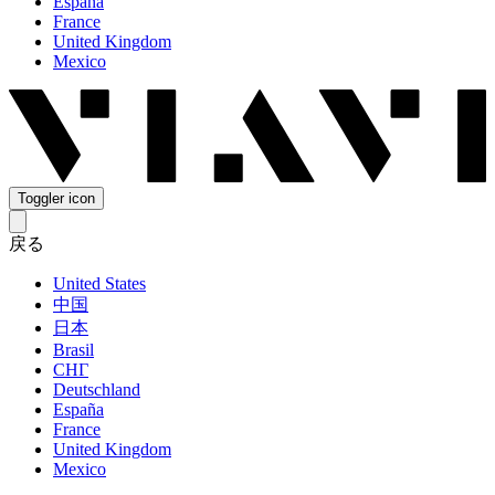
España
France
United Kingdom
Mexico
Toggler icon
戻る
United States
中国
日本
Brasil
СНГ
Deutschland
España
France
United Kingdom
Mexico