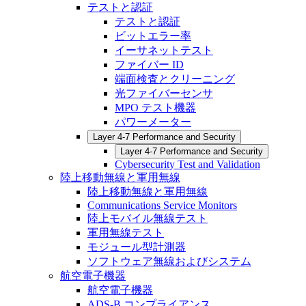
テストと認証
テストと認証
ビットエラー率
イーサネットテスト
ファイバー ID
端面検査とクリーニング
光ファイバーセンサ
MPO テスト機器
パワーメーター
Layer 4-7 Performance and Security
Layer 4-7 Performance and Security
Cybersecurity Test and Validation
陸上移動無線と軍用無線
陸上移動無線と軍用無線
Communications Service Monitors
陸上モバイル無線テスト
軍用無線テスト
モジュール型計測器
ソフトウェア無線およびシステム
航空電子機器
航空電子機器
ADS-B コンプライアンス