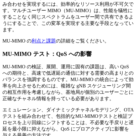
み合わせを実現するには、効率的なリソース利用が不可欠で
す。マルチユーザー MIMO（MU-MIMO）は、性能を犠牲に
することなく同じスペクトラムをユーザー間で共有できるよ
うにすることで、この変革を実現する主要な手段となってい
ます。
MU-MIMO の
利点と課題
の詳細をご覧ください。
MU-MIMO テスト：QoS への影響
MU-MIMO の検証、展開、運用に固有の課題は、高い QoS
への期待と、高速で低遅延の通信に対する需要の高まりとの
バランスを強調するものです。MU-MIMO の統合によって効
率を向上させるためには、複雑な gNB スケジューリング間
の相互作用を考慮しながら、基地局が個別のユーザーごとに
正確なチャネル情報を持っている必要があります。
エミュレーション、ダイナミックチャネルモデリング、OTA
テストを組み合わせて、包括的なMU-MIMOテストと検証プ
ロセスを上り回線にシフトすることは、不必要な手戻りと遅
延を最小限に抑えながら、QoS にプロアクティブに影響を
与える最善の方法です。