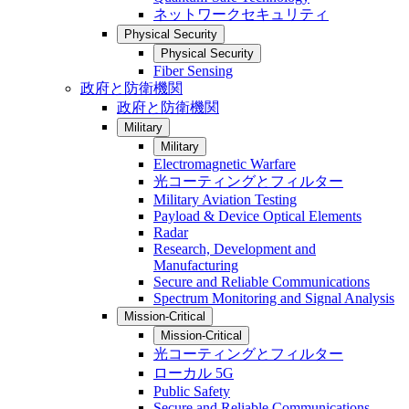
ネットワークセキュリティ
Physical Security
Physical Security
Fiber Sensing
政府と防衛機関
政府と防衛機関
Military
Military
Electromagnetic Warfare
光コーティングとフィルター
Military Aviation Testing
Payload & Device Optical Elements
Radar
Research, Development and
Manufacturing
Secure and Reliable Communications
Spectrum Monitoring and Signal Analysis
Mission-Critical
Mission-Critical
光コーティングとフィルター
ローカル 5G
Public Safety
Secure and Reliable Communications