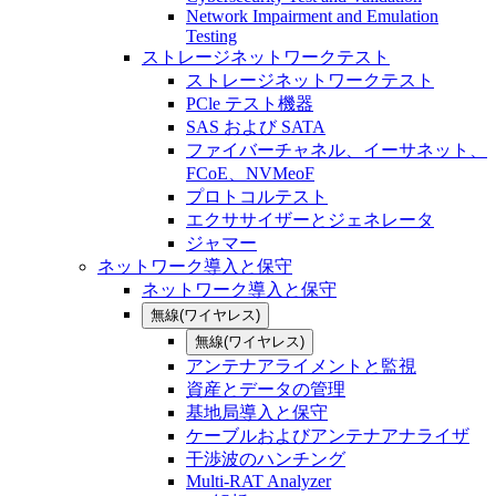
Network Impairment and Emulation
Testing
ストレージネットワークテスト
ストレージネットワークテスト
PCle テスト機器
SAS および SATA
ファイバーチャネル、イーサネット、
FCoE、NVMeoF
プロトコルテスト
エクササイザーとジェネレータ
ジャマー
ネットワーク導入と保守
ネットワーク導入と保守
無線(ワイヤレス)
無線(ワイヤレス)
アンテナアライメントと監視
資産とデータの管理
基地局導入と保守
ケーブルおよびアンテナアナライザ
干渉波のハンチング
Multi-RAT Analyzer