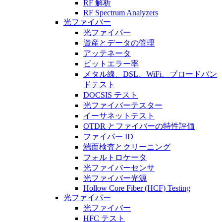
RF 解析
RF Spectrum Analyzers
光ファイバー
光ファイバー
資産とデータの管理
アッテネータ
ビットエラー率
メタル線、DSL、WiFi、ブロードバン
ドテスト
DOCSIS テスト
光ファイバーテスター
イーサネットテスト
OTDR とファイバーの特性評価
ファイバー ID
端面検査とクリーニング
フォルトロケータ
光ファイバーセンサ
光ファイバー光源
Hollow Core Fiber (HCF) Testing
光ファイバー
光ファイバー
HFC テスト