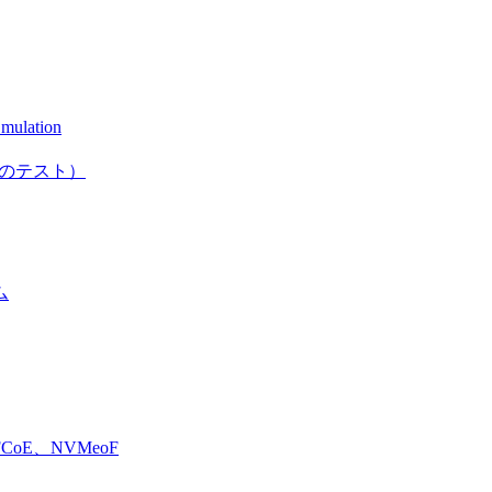
mulation
としてのテスト）
ム
E、NVMeoF