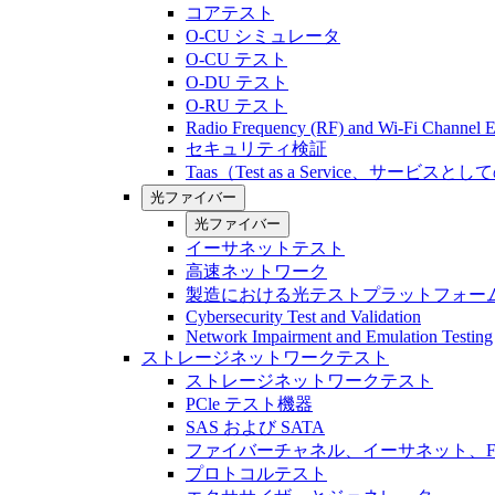
コアテスト
O-CU シミュレータ
O-CU テスト
O-DU テスト
O-RU テスト
Radio Frequency (RF) and Wi-Fi Channel E
セキュリティ検証
Taas（Test as a Service、サービス
光ファイバー
光ファイバー
イーサネットテスト
高速ネットワーク
製造における光テストプラットフォー
Cybersecurity Test and Validation
Network Impairment and Emulation Testing
ストレージネットワークテスト
ストレージネットワークテスト
PCle テスト機器
SAS および SATA
ファイバーチャネル、イーサネット、FCo
プロトコルテスト