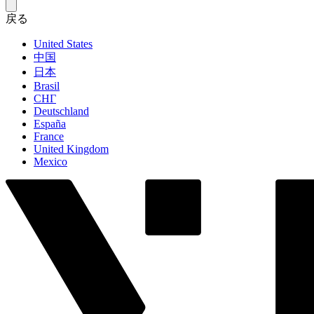
戻る
United States
中国
日本
Brasil
СНГ
Deutschland
España
France
United Kingdom
Mexico