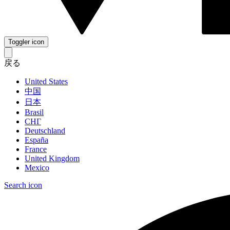
Toggler icon
戻る
United States
中国
日本
Brasil
СНГ
Deutschland
España
France
United Kingdom
Mexico
Search icon