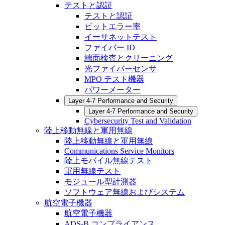
テストと認証
テストと認証
ビットエラー率
イーサネットテスト
ファイバー ID
端面検査とクリーニング
光ファイバーセンサ
MPO テスト機器
パワーメーター
Layer 4-7 Performance and Security
Layer 4-7 Performance and Security
Cybersecurity Test and Validation
陸上移動無線と軍用無線
陸上移動無線と軍用無線
Communications Service Monitors
陸上モバイル無線テスト
軍用無線テスト
モジュール型計測器
ソフトウェア無線およびシステム
航空電子機器
航空電子機器
ADS-B コンプライアンス