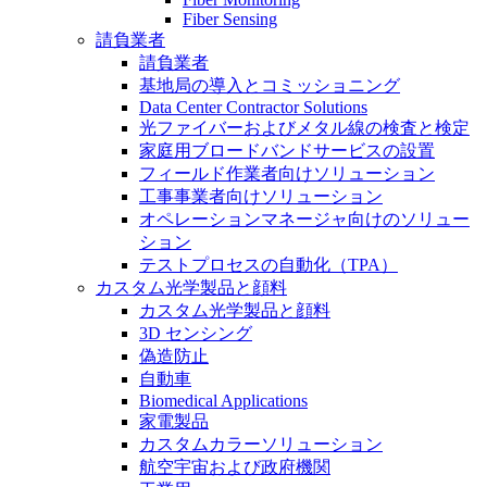
Fiber Sensing
請負業者
請負業者
基地局の導入とコミッショニング
Data Center Contractor Solutions
光ファイバーおよびメタル線の検査と検定
家庭用ブロードバンドサービスの設置
フィールド作業者向けソリューション
工事事業者向けソリューション
オペレーションマネージャ向けのソリュー
ション
テストプロセスの自動化（TPA）
カスタム光学製品と顔料
カスタム光学製品と顔料
3D センシング
偽造防止
自動車
Biomedical Applications
家電製品
カスタムカラーソリューション
航空宇宙および政府機関