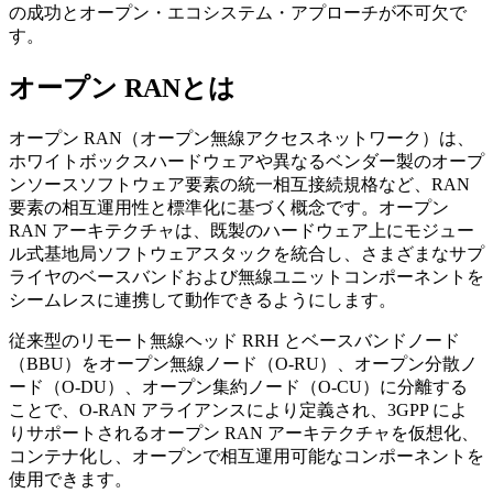
の成功とオープン・エコシステム・アプローチが不可欠で
す。
オープン RANとは
オープン RAN（オープン無線アクセスネットワーク）は、
ホワイトボックスハードウェアや異なるベンダー製のオープ
ンソースソフトウェア要素の統一相互接続規格など、RAN
要素の相互運用性と標準化に基づく概念です。オープン
RAN アーキテクチャは、既製のハードウェア上にモジュー
ル式基地局ソフトウェアスタックを統合し、さまざまなサプ
ライヤのベースバンドおよび無線ユニットコンポーネントを
シームレスに連携して動作できるようにします。
従来型のリモート無線ヘッド RRH とベースバンドノード
（BBU）をオープン無線ノード（O-RU）、オープン分散ノ
ード（O-DU）、オープン集約ノード（O-CU）に分離する
ことで、O-RAN アライアンスにより定義され、3GPP によ
りサポートされるオープン RAN アーキテクチャを仮想化、
コンテナ化し、オープンで相互運用可能なコンポーネントを
使用できます。