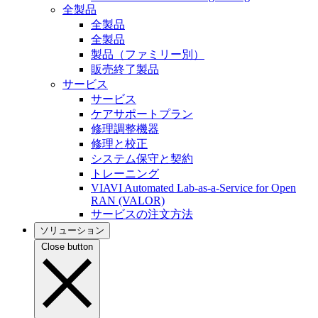
全製品
全製品
全製品
製品（ファミリー別）
販売終了製品
サービス
サービス
ケアサポートプラン
修理調整機器
修理と校正
システム保守と契約
トレーニング
VIAVI Automated Lab-as-a-Service for Open
RAN (VALOR)
サービスの注文方法
ソリューション
Close button