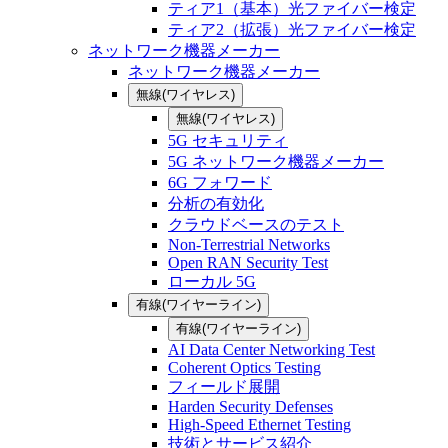
ティア1（基本）光ファイバー検定
ティア2（拡張）光ファイバー検定
ネットワーク機器メーカー
ネットワーク機器メーカー
無線(ワイヤレス)
無線(ワイヤレス)
5G セキュリティ
5G ネットワーク機器メーカー
6G フォワード
分析の有効化
クラウドベースのテスト
Non-Terrestrial Networks
Open RAN Security Test
ローカル 5G
有線(ワイヤーライン)
有線(ワイヤーライン)
AI Data Center Networking Test
Coherent Optics Testing
フィールド展開
Harden Security Defenses
High-Speed Ethernet Testing
技術とサービス紹介