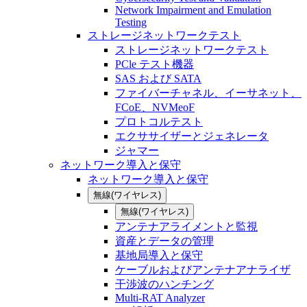
Network Impairment and Emulation
Testing
ストレージネットワークテスト
ストレージネットワークテスト
PCle テスト機器
SAS および SATA
ファイバーチャネル、イーサネット、
FCoE、NVMeoF
プロトコルテスト
エクササイザーとジェネレータ
ジャマー
ネットワーク導入と保守
ネットワーク導入と保守
無線(ワイヤレス)
無線(ワイヤレス)
アンテナアライメントと監視
資産とデータの管理
基地局導入と保守
ケーブルおよびアンテナアナライザ
干渉波のハンチング
Multi-RAT Analyzer