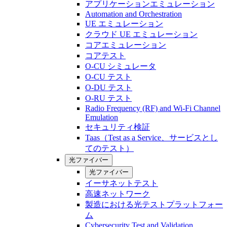
アプリケーションエミュレーション
Automation and Orchestration
UE エミュレーション
クラウド UE エミュレーション
コアエミュレーション
コアテスト
O-CU シミュレータ
O-CU テスト
O-DU テスト
O-RU テスト
Radio Frequency (RF) and Wi-Fi Channel
Emulation
セキュリティ検証
Taas（Test as a Service、サービスとし
てのテスト）
光ファイバー
光ファイバー
イーサネットテスト
高速ネットワーク
製造における光テストプラットフォー
ム
Cybersecurity Test and Validation