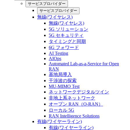
サービスプロバイダー
サービスプロバイダー
無線(ワイヤレス)
無線(ワイヤレス)
5G ソリューション
5G セキュリティ
タイミングと同期
6G フォワード
AI Testing
AIOps
Automated Lab-as-a-Service for Open
RAN
基地局導入
干渉波の探索
MU-MIMO Test
ネットワークデジタルツイン
非地上系ネットワーク
オープン RAN（O-RAN）
ローカル 5G
RAN Intelligence Solutions
有線(ワイヤーライン)
有線(ワイヤーライン)