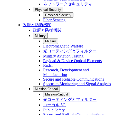
ネットワークセキュリティ
Physical Security
Physical Security
Fiber Sensing
政府と防衛機関
政府と防衛機関
Military
Military
Electromagnetic Warfare
光コーティングとフィルター
Military Aviation Testing
Payload & Device Optical Elements
Radar
Research, Development and
Manufacturing
Secure and Reliable Communications
Spectrum Monitoring and Signal Analysis
Mission-Critical
Mission-Critical
光コーティングとフィルター
ローカル 5G
Public Safety
Secure and Reliable Communications