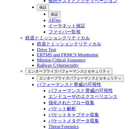
仮想テストとアクティベーション
保証
保証
AIOps
イーサネット保証
ファイバー監視
鉄道とミッションクリティカル
鉄道とミッションクリティカル
Drive Test
ERTMS and FRMCS Monitoring
Mission Critical Assurance
Railway Cybersecurity
エンタープライズパフォーマンスとセキュリティ
エンタープライズパフォーマンスとセキュリティ
パフォーマンスと脅威の可視性
パフォーマンスと脅威の可視性
エンドユーザのエクスペリエンス
強化されたフロー収集
パケット解析
パケットキャプチャ収集
パケットメタデータ収集
Threat Forensics