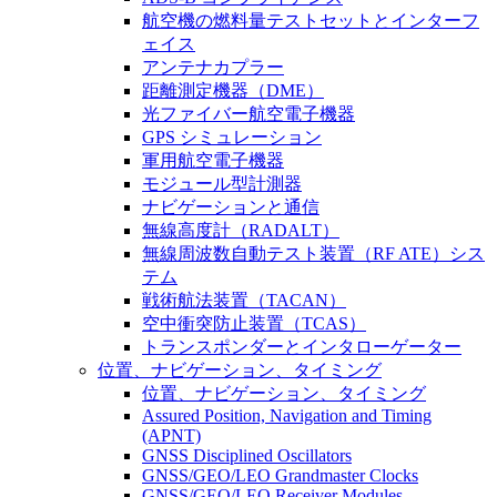
航空機の燃料量テストセットとインターフ
ェイス
アンテナカプラー
距離測定機器（DME）
光ファイバー航空電子機器
GPS シミュレーション
軍用航空電子機器
モジュール型計測器
ナビゲーションと通信
無線高度計（RADALT）
無線周波数自動テスト装置（RF ATE）シス
テム
戦術航法装置（TACAN）
空中衝突防止装置（TCAS）
トランスポンダーとインタローゲーター
位置、ナビゲーション、タイミング
位置、ナビゲーション、タイミング
Assured Position, Navigation and Timing
(APNT)
GNSS Disciplined Oscillators
GNSS/GEO/LEO Grandmaster Clocks
GNSS/GEO/LEO Receiver Modules