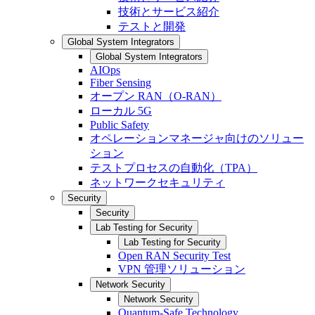
技術とサービス紹介
テストと開発
Global System Integrators
Global System Integrators
AIOps
Fiber Sensing
オープン RAN（O-RAN）
ローカル 5G
Public Safety
オペレーションマネージャ向けのソリュー
ション
テストプロセスの自動化（TPA）
ネットワークセキュリティ
Security
Security
Lab Testing for Security
Lab Testing for Security
Open RAN Security Test
VPN 管理ソリューション
Network Security
Network Security
Quantum-Safe Technology