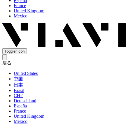
España
France
United Kingdom
Mexico
Toggler icon
戻る
United States
中国
日本
Brasil
СНГ
Deutschland
España
France
United Kingdom
Mexico