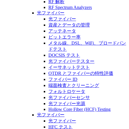
RF 解析
RF Spectrum Analyzers
光ファイバー
光ファイバー
資産とデータの管理
アッテネータ
ビットエラー率
メタル線、DSL、WiFi、ブロードバン
ドテスト
DOCSIS テスト
光ファイバーテスター
イーサネットテスト
OTDR とファイバーの特性評価
ファイバー ID
端面検査とクリーニング
フォルトロケータ
光ファイバーセンサ
光ファイバー光源
Hollow Core Fiber (HCF) Testing
光ファイバー
光ファイバー
HFC テスト