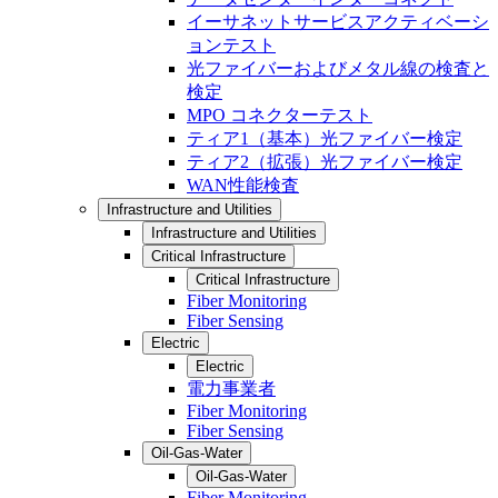
イーサネットサービスアクティベーシ
ョンテスト
光ファイバーおよびメタル線の検査と
検定
MPO コネクターテスト
ティア1（基本）光ファイバー検定
ティア2（拡張）光ファイバー検定
WAN性能検査
Infrastructure and Utilities
Infrastructure and Utilities
Critical Infrastructure
Critical Infrastructure
Fiber Monitoring
Fiber Sensing
Electric
Electric
電力事業者
Fiber Monitoring
Fiber Sensing
Oil-Gas-Water
Oil-Gas-Water
Fiber Monitoring