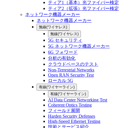
ティア1（基本）光ファイバー検定
ティア2（拡張）光ファイバー検定
ネットワーク機器メーカー
ネットワーク機器メーカー
無線(ワイヤレス)
無線(ワイヤレス)
5G セキュリティ
5G ネットワーク機器メーカー
6G フォワード
分析の有効化
クラウドベースのテスト
Non-Terrestrial Networks
Open RAN Security Test
ローカル 5G
有線(ワイヤーライン)
有線(ワイヤーライン)
AI Data Center Networking Test
Coherent Optics Testing
フィールド展開
Harden Security Defenses
High-Speed Ethernet Testing
技術とサービス紹介