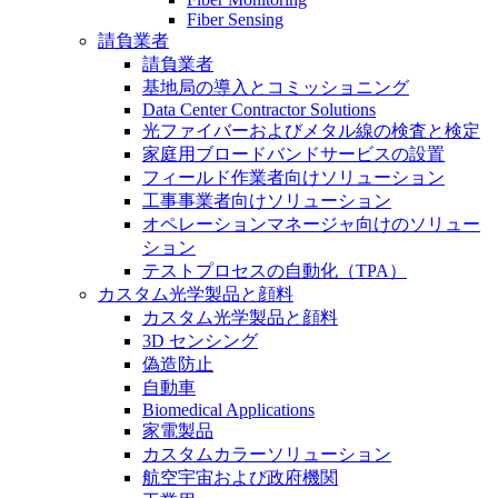
Fiber Sensing
請負業者
請負業者
基地局の導入とコミッショニング
Data Center Contractor Solutions
光ファイバーおよびメタル線の検査と検定
家庭用ブロードバンドサービスの設置
フィールド作業者向けソリューション
工事事業者向けソリューション
オペレーションマネージャ向けのソリュー
ション
テストプロセスの自動化（TPA）
カスタム光学製品と顔料
カスタム光学製品と顔料
3D センシング
偽造防止
自動車
Biomedical Applications
家電製品
カスタムカラーソリューション
航空宇宙および政府機関