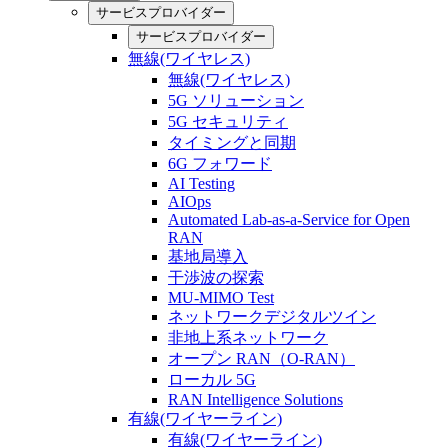
サービスプロバイダー
サービスプロバイダー
無線(ワイヤレス)
無線(ワイヤレス)
5G ソリューション
5G セキュリティ
タイミングと同期
6G フォワード
AI Testing
AIOps
Automated Lab-as-a-Service for Open
RAN
基地局導入
干渉波の探索
MU-MIMO Test
ネットワークデジタルツイン
非地上系ネットワーク
オープン RAN（O-RAN）
ローカル 5G
RAN Intelligence Solutions
有線(ワイヤーライン)
有線(ワイヤーライン)