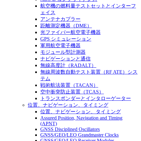
航空機の燃料量テストセットとインターフ
ェイス
アンテナカプラー
距離測定機器（DME）
光ファイバー航空電子機器
GPS シミュレーション
軍用航空電子機器
モジュール型計測器
ナビゲーションと通信
無線高度計（RADALT）
無線周波数自動テスト装置（RF ATE）シス
テム
戦術航法装置（TACAN）
空中衝突防止装置（TCAS）
トランスポンダーとインタローゲーター
位置、ナビゲーション、タイミング
位置、ナビゲーション、タイミング
Assured Position, Navigation and Timing
(APNT)
GNSS Disciplined Oscillators
GNSS/GEO/LEO Grandmaster Clocks
GNSS/GEO/LEO Receiver Modules