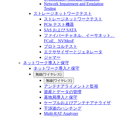
Network Impairment and Emulation
Testing
ストレージネットワークテスト
ストレージネットワークテスト
PCle テスト機器
SAS および SATA
ファイバーチャネル、イーサネット、
FCoE、NVMeoF
プロトコルテスト
エクササイザーとジェネレータ
ジャマー
ネットワーク導入と保守
ネットワーク導入と保守
無線(ワイヤレス)
無線(ワイヤレス)
アンテナアライメントと監視
資産とデータの管理
基地局導入と保守
ケーブルおよびアンテナアナライザ
干渉波のハンチング
Multi-RAT Analyzer