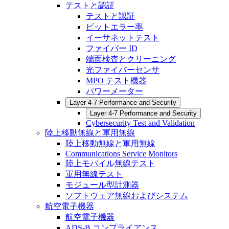
テストと認証
テストと認証
ビットエラー率
イーサネットテスト
ファイバー ID
端面検査とクリーニング
光ファイバーセンサ
MPO テスト機器
パワーメーター
Layer 4-7 Performance and Security
Layer 4-7 Performance and Security
Cybersecurity Test and Validation
陸上移動無線と軍用無線
陸上移動無線と軍用無線
Communications Service Monitors
陸上モバイル無線テスト
軍用無線テスト
モジュール型計測器
ソフトウェア無線およびシステム
航空電子機器
航空電子機器
ADS-B コンプライアンス