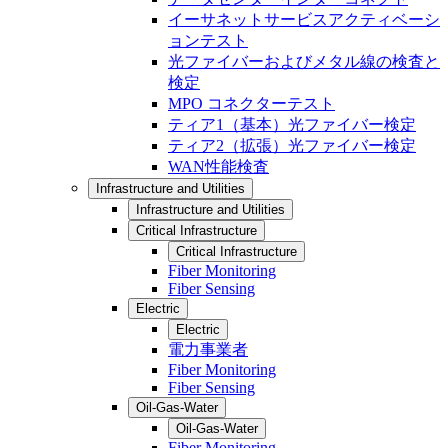
イーサネットサービスアクティベーシ
ョンテスト
光ファイバーおよびメタル線の検査と
検定
MPO コネクターテスト
ティア1（基本）光ファイバー検定
ティア2（拡張）光ファイバー検定
WAN性能検査
Infrastructure and Utilities
Infrastructure and Utilities
Critical Infrastructure
Critical Infrastructure
Fiber Monitoring
Fiber Sensing
Electric
Electric
電力事業者
Fiber Monitoring
Fiber Sensing
Oil-Gas-Water
Oil-Gas-Water
Fiber Monitoring