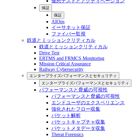
仮想テストとアクティベーション
保証
保証
AIOps
イーサネット保証
ファイバー監視
鉄道とミッションクリティカル
鉄道とミッションクリティカル
Drive Test
ERTMS and FRMCS Monitoring
Mission Critical Assurance
Railway Cybersecurity
エンタープライズパフォーマンスとセキュリティ
エンタープライズパフォーマンスとセキュリティ
パフォーマンスと脅威の可視性
パフォーマンスと脅威の可視性
エンドユーザのエクスペリエンス
強化されたフロー収集
パケット解析
パケットキャプチャ収集
パケットメタデータ収集
Threat Forensics