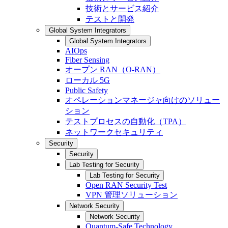
技術とサービス紹介
テストと開発
Global System Integrators
Global System Integrators
AIOps
Fiber Sensing
オープン RAN（O-RAN）
ローカル 5G
Public Safety
オペレーションマネージャ向けのソリュー
ション
テストプロセスの自動化（TPA）
ネットワークセキュリティ
Security
Security
Lab Testing for Security
Lab Testing for Security
Open RAN Security Test
VPN 管理ソリューション
Network Security
Network Security
Quantum-Safe Technology