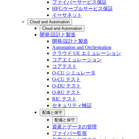
ファイバーサービス保証
HFC/ケーブルサービス保証
イーサネット
Cloud and Automation
Cloud and Automation
開発/設計と製造
開発/設計と製造
Automation and Orchestration
クラウド UE エミュレーション
コアエミュレーション
コアテスト
O-CU シミュレータ
O-CU テスト
O-DU テスト
O-RU テスト
RIC テスト
セキュリティ検証
配備と保守
配備と保守
資産とデータの管理
ファイバー監視