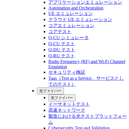
アプリケーションエミュレーション
Automation and Orchestration
UE エミュレーション
クラウド UE エミュレーション
コアエミュレーション
コアテスト
O-CU シミュレータ
O-CU テスト
O-DU テスト
O-RU テスト
Radio Frequency (RF) and Wi-Fi Channel
Emulation
セキュリティ検証
Taas（Test as a Service、サービスとし
てのテスト）
光ファイバー
光ファイバー
イーサネットテスト
高速ネットワーク
製造における光テストプラットフォー
ム
Cybersecurity Test and Validation