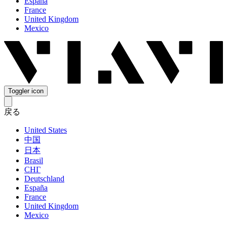
España
France
United Kingdom
Mexico
Toggler icon
戻る
United States
中国
日本
Brasil
СНГ
Deutschland
España
France
United Kingdom
Mexico