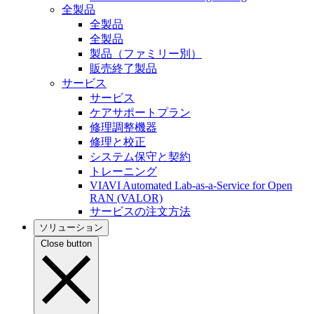
全製品
全製品
全製品
製品（ファミリー別）
販売終了製品
サービス
サービス
ケアサポートプラン
修理調整機器
修理と校正
システム保守と契約
トレーニング
VIAVI Automated Lab-as-a-Service for Open
RAN (VALOR)
サービスの注文方法
ソリューション
Close button