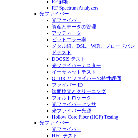
RF 解析
RF Spectrum Analyzers
光ファイバー
光ファイバー
資産とデータの管理
アッテネータ
ビットエラー率
メタル線、DSL、WiFi、ブロードバン
ドテスト
DOCSIS テスト
光ファイバーテスター
イーサネットテスト
OTDR とファイバーの特性評価
ファイバー ID
端面検査とクリーニング
フォルトロケータ
光ファイバーセンサ
光ファイバー光源
Hollow Core Fiber (HCF) Testing
光ファイバー
光ファイバー
HFC テスト