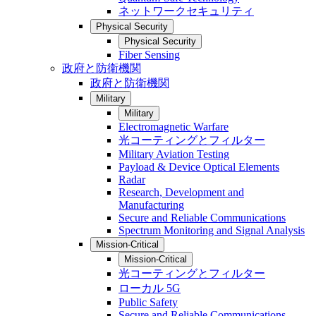
ネットワークセキュリティ
Physical Security
Physical Security
Fiber Sensing
政府と防衛機関
政府と防衛機関
Military
Military
Electromagnetic Warfare
光コーティングとフィルター
Military Aviation Testing
Payload & Device Optical Elements
Radar
Research, Development and
Manufacturing
Secure and Reliable Communications
Spectrum Monitoring and Signal Analysis
Mission-Critical
Mission-Critical
光コーティングとフィルター
ローカル 5G
Public Safety
Secure and Reliable Communications