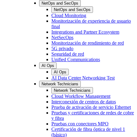
NetOps and SecOps
NetOps and SecOps
Cloud Monitoring
Monitorización de experiencia de usuario
final
Integrations and Partner Ecosystem
NetSecOps
Monitorización de rendimiento de red
5G privado
Seguridad de red
Unified Communications
AI Ops
AI Ops
AI Data Center Networking Test
Network Technicians
Network Technicians
Cloud Workflow Management
Interconexión de centros de datos
Prueba de activación de servicio Ethernet
Pruebas y certificaciones de redes de cobre
y fibra
Pruebas con conectores MPO
Certificación de fibra óptica de nivel 1
(básico)