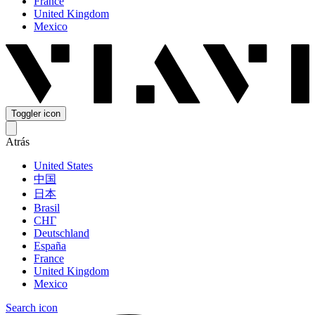
France
United Kingdom
Mexico
Toggler icon
Atrás
United States
中国
日本
Brasil
СНГ
Deutschland
España
France
United Kingdom
Mexico
Search icon