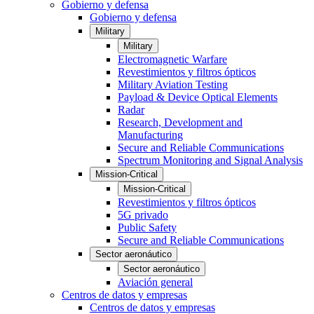
Gobierno y defensa
Gobierno y defensa
Military
Military
Electromagnetic Warfare
Revestimientos y filtros ópticos
Military Aviation Testing
Payload & Device Optical Elements
Radar
Research, Development and
Manufacturing
Secure and Reliable Communications
Spectrum Monitoring and Signal Analysis
Mission-Critical
Mission-Critical
Revestimientos y filtros ópticos
5G privado
Public Safety
Secure and Reliable Communications
Sector aeronáutico
Sector aeronáutico
Aviación general
Centros de datos y empresas
Centros de datos y empresas