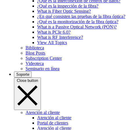
¿Qué es la interconexión de centros de datos?
¿Qué es la inspección de la fibra?
What is Fiber Optic Sensing?
¿En qué consisten las pruebas de la fibra óptica?
¿Qué es la monitorización de la fibra óptica?
What is a Passive Optical Network (PON)?
What is PCIe 6.0?
What is RF Interference?
View All Topics
Biblioteca
Blog Posts
Subscription Center
Videoteca
Seminario en línea
Soporte
Close button
Atención al cliente
Atención al cliente
Portal de clientes
Atención al cliente