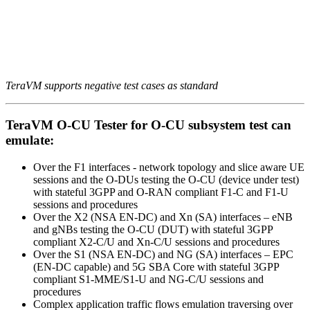
TeraVM supports negative test cases as standard
TeraVM O-CU Tester for O-CU subsystem test can
emulate:
Over the F1 interfaces - network topology and slice aware UE
sessions and the O-DUs testing the O-CU (device under test)
with stateful 3GPP and O-RAN compliant F1-C and F1-U
sessions and procedures
Over the X2 (NSA EN-DC) and Xn (SA) interfaces – eNB
and gNBs testing the O-CU (DUT) with stateful 3GPP
compliant X2-C/U and Xn-C/U sessions and procedures
Over the S1 (NSA EN-DC) and NG (SA) interfaces – EPC
(EN-DC capable) and 5G SBA Core with stateful 3GPP
compliant S1-MME/S1-U and NG-C/U sessions and
procedures
Complex application traffic flows emulation traversing over