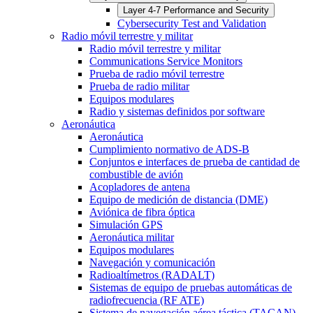
Layer 4-7 Performance and Security
Cybersecurity Test and Validation
Radio móvil terrestre y militar
Radio móvil terrestre y militar
Communications Service Monitors
Prueba de radio móvil terrestre
Prueba de radio militar
Equipos modulares
Radio y sistemas definidos por software
Aeronáutica
Aeronáutica
Cumplimiento normativo de ADS-B
Conjuntos e interfaces de prueba de cantidad de
combustible de avión
Acopladores de antena
Equipo de medición de distancia (DME)
Aviónica de fibra óptica
Simulación GPS
Aeronáutica militar
Equipos modulares
Navegación y comunicación
Radioaltímetros (RADALT)
Sistemas de equipo de pruebas automáticas de
radiofrecuencia (RF ATE)
Sistema de navegación aérea táctica (TACAN)