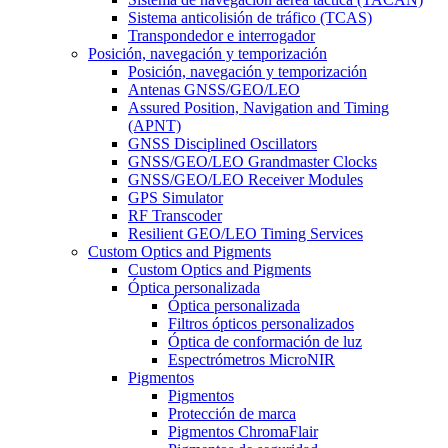
Sistema anticolisión de tráfico (TCAS)
Transpondedor e interrogador
Posición, navegación y temporización
Posición, navegación y temporización
Antenas GNSS/GEO/LEO
Assured Position, Navigation and Timing
(APNT)
GNSS Disciplined Oscillators
GNSS/GEO/LEO Grandmaster Clocks
GNSS/GEO/LEO Receiver Modules
GPS Simulator
RF Transcoder
Resilient GEO/LEO Timing Services
Custom Optics and Pigments
Custom Optics and Pigments
Óptica personalizada
Óptica personalizada
Filtros ópticos personalizados
Óptica de conformación de luz
Espectrómetros MicroNIR
Pigmentos
Pigmentos
Protección de marca
Pigmentos ChromaFlair