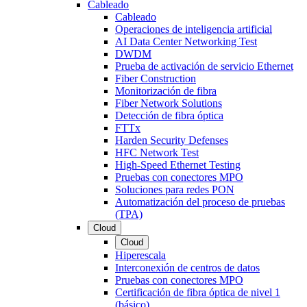
Cableado
Cableado
Operaciones de inteligencia artificial
AI Data Center Networking Test
DWDM
Prueba de activación de servicio Ethernet
Fiber Construction
Monitorización de fibra
Fiber Network Solutions
Detección de fibra óptica
FTTx
Harden Security Defenses
HFC Network Test
High-Speed Ethernet Testing
Pruebas con conectores MPO
Soluciones para redes PON
Automatización del proceso de pruebas
(TPA)
Cloud
Cloud
Hiperescala
Interconexión de centros de datos
Pruebas con conectores MPO
Certificación de fibra óptica de nivel 1
(básico)