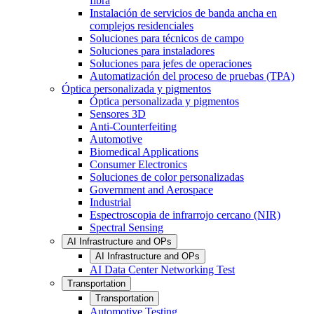
fibra
Instalación de servicios de banda ancha en
complejos residenciales
Soluciones para técnicos de campo
Soluciones para instaladores
Soluciones para jefes de operaciones
Automatización del proceso de pruebas (TPA)
Óptica personalizada y pigmentos
Óptica personalizada y pigmentos
Sensores 3D
Anti-Counterfeiting
Automotive
Biomedical Applications
Consumer Electronics
Soluciones de color personalizadas
Government and Aerospace
Industrial
Espectroscopia de infrarrojo cercano (NIR)
Spectral Sensing
AI Infrastructure and OPs
AI Infrastructure and OPs
AI Data Center Networking Test
Transportation
Transportation
Automotive Testing