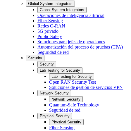
Global System Integrators
Global System Integrators
Operaciones de inteligencia artificial
Fiber Sensing
Redes O-RAN
5G privado
Public Safety
Soluciones para jefes de operaciones
Automatización del proceso de pruebas (TPA)
Seguridad de red
Security
Security
Lab Testing for Security
Lab Testing for Security
Open RAN Security Test
Soluciones de gestión de servicios VPN
Network Security
Network Security
Quantum-Safe Technology
Seguridad de red
Physical Security
Physical Security
Fiber Sensing