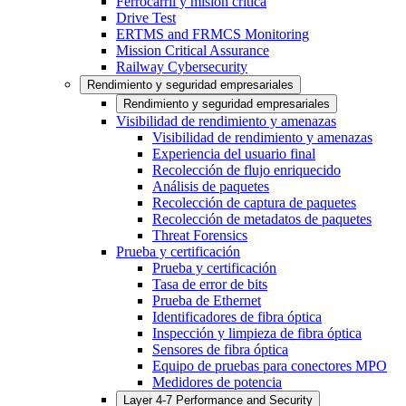
Ferrocarril y misión crítica
Drive Test
ERTMS and FRMCS Monitoring
Mission Critical Assurance
Railway Cybersecurity
Rendimiento y seguridad empresariales
Rendimiento y seguridad empresariales
Visibilidad de rendimiento y amenazas
Visibilidad de rendimiento y amenazas
Experiencia del usuario final
Recolección de flujo enriquecido
Análisis de paquetes
Recolección de captura de paquetes
Recolección de metadatos de paquetes
Threat Forensics
Prueba y certificación
Prueba y certificación
Tasa de error de bits
Prueba de Ethernet
Identificadores de fibra óptica
Inspección y limpieza de fibra óptica
Sensores de fibra óptica
Equipo de pruebas para conectores MPO
Medidores de potencia
Layer 4-7 Performance and Security