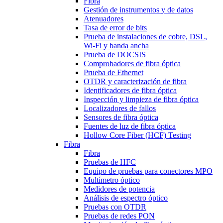
Fibra
Gestión de instrumentos y de datos
Atenuadores
Tasa de error de bits
Prueba de instalaciones de cobre, DSL,
Wi-Fi y banda ancha
Prueba de DOCSIS
Comprobadores de fibra óptica
Prueba de Ethernet
OTDR y caracterización de fibra
Identificadores de fibra óptica
Inspección y limpieza de fibra óptica
Localizadores de fallos
Sensores de fibra óptica
Fuentes de luz de fibra óptica
Hollow Core Fiber (HCF) Testing
Fibra
Fibra
Pruebas de HFC
Equipo de pruebas para conectores MPO
Multímetro óptico
Medidores de potencia
Análisis de espectro óptico
Pruebas con OTDR
Pruebas de redes PON