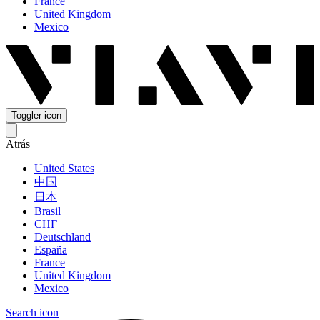
France
United Kingdom
Mexico
Toggler icon
Atrás
United States
中国
日本
Brasil
СНГ
Deutschland
España
France
United Kingdom
Mexico
Search icon