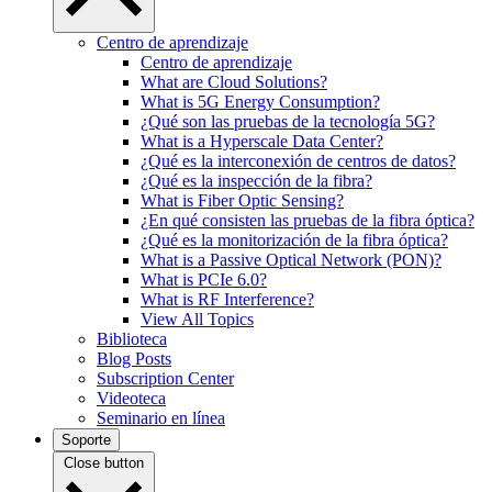
Centro de aprendizaje
Centro de aprendizaje
What are Cloud Solutions?
What is 5G Energy Consumption?
¿Qué son las pruebas de la tecnología 5G?
What is a Hyperscale Data Center?
¿Qué es la interconexión de centros de datos?
¿Qué es la inspección de la fibra?
What is Fiber Optic Sensing?
¿En qué consisten las pruebas de la fibra óptica?
¿Qué es la monitorización de la fibra óptica?
What is a Passive Optical Network (PON)?
What is PCIe 6.0?
What is RF Interference?
View All Topics
Biblioteca
Blog Posts
Subscription Center
Videoteca
Seminario en línea
Soporte
Close button