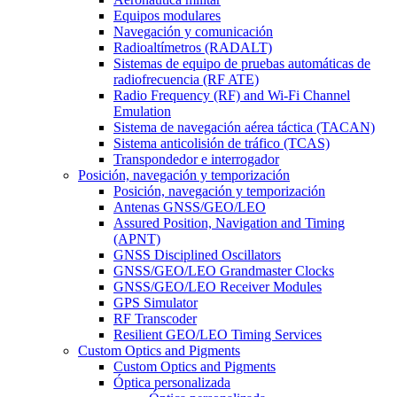
Equipos modulares
Navegación y comunicación
Radioaltímetros (RADALT)
Sistemas de equipo de pruebas automáticas de
radiofrecuencia (RF ATE)
Radio Frequency (RF) and Wi-Fi Channel
Emulation
Sistema de navegación aérea táctica (TACAN)
Sistema anticolisión de tráfico (TCAS)
Transpondedor e interrogador
Posición, navegación y temporización
Posición, navegación y temporización
Antenas GNSS/GEO/LEO
Assured Position, Navigation and Timing
(APNT)
GNSS Disciplined Oscillators
GNSS/GEO/LEO Grandmaster Clocks
GNSS/GEO/LEO Receiver Modules
GPS Simulator
RF Transcoder
Resilient GEO/LEO Timing Services
Custom Optics and Pigments
Custom Optics and Pigments
Óptica personalizada