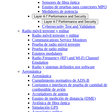
Sensores de fibra óptica
Equipo de pruebas para conectores MPO
Medidores de potencia
Layer 4-7 Performance and Security
Layer 4-7 Performance and Security
Cybersecurity Test and Validation
Radio móvil terrestre y militar
Radio móvil terrestre y militar
Communications Service Monitors
Prueba de radio móvil terrestre
Prueba de radio militar
Equipos modulares
Radio Frequency (RF) and Wi-Fi Channel
Emulation
Radio y sistemas definidos por software
Aeronáutica
Aeronáutica
Cumplimiento normativo de ADS-B
Conjuntos e interfaces de prueba de cantidad de
combustible de avión
Acopladores de antena
Equipo de medición de distancia (DME)
Aviónica de fibra óptica
Simulación GPS
Aeronáutica militar