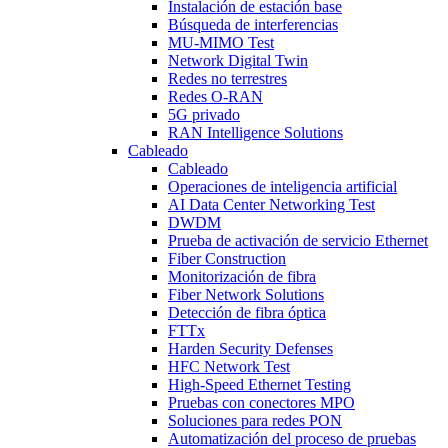
Instalación de estación base
Búsqueda de interferencias
MU-MIMO Test
Network Digital Twin
Redes no terrestres
Redes O-RAN
5G privado
RAN Intelligence Solutions
Cableado
Cableado
Operaciones de inteligencia artificial
AI Data Center Networking Test
DWDM
Prueba de activación de servicio Ethernet
Fiber Construction
Monitorización de fibra
Fiber Network Solutions
Detección de fibra óptica
FTTx
Harden Security Defenses
HFC Network Test
High-Speed Ethernet Testing
Pruebas con conectores MPO
Soluciones para redes PON
Automatización del proceso de pruebas