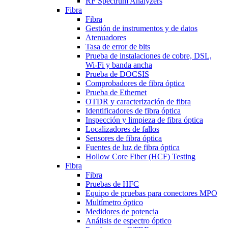
RF Spectrum Analyzers
Fibra
Fibra
Gestión de instrumentos y de datos
Atenuadores
Tasa de error de bits
Prueba de instalaciones de cobre, DSL,
Wi-Fi y banda ancha
Prueba de DOCSIS
Comprobadores de fibra óptica
Prueba de Ethernet
OTDR y caracterización de fibra
Identificadores de fibra óptica
Inspección y limpieza de fibra óptica
Localizadores de fallos
Sensores de fibra óptica
Fuentes de luz de fibra óptica
Hollow Core Fiber (HCF) Testing
Fibra
Fibra
Pruebas de HFC
Equipo de pruebas para conectores MPO
Multímetro óptico
Medidores de potencia
Análisis de espectro óptico