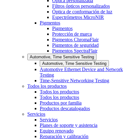
Óptica personalizada
Filtros ópticos personalizados
Óptica de conformación de luz
Espectrómetros MicroNIR
Pigmentos
Pigmentos
Protección de marca
Pigmentos ChromaFlair
Pigmentos de seguridad
Pigmentos SpectraFlair
Automotive, Time Sensitive Testing
Automotive, Time Sensitive Testing
Automotive Ethernet Device and Network
Testing
Time-Sensitive Networking Testing
Todos los productos
Todos los productos
Todos los productos
Productos por familia
Productos descatalogados
Servicios
Servicios
Planes de soporte y asistencia
Equipo renovado
Reparación y calibración