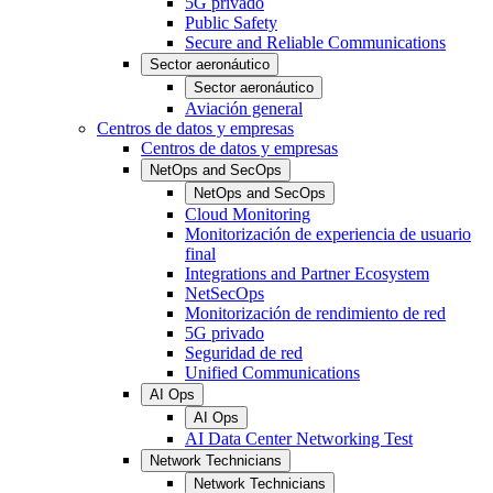
5G privado
Public Safety
Secure and Reliable Communications
Sector aeronáutico
Sector aeronáutico
Aviación general
Centros de datos y empresas
Centros de datos y empresas
NetOps and SecOps
NetOps and SecOps
Cloud Monitoring
Monitorización de experiencia de usuario
final
Integrations and Partner Ecosystem
NetSecOps
Monitorización de rendimiento de red
5G privado
Seguridad de red
Unified Communications
AI Ops
AI Ops
AI Data Center Networking Test
Network Technicians
Network Technicians