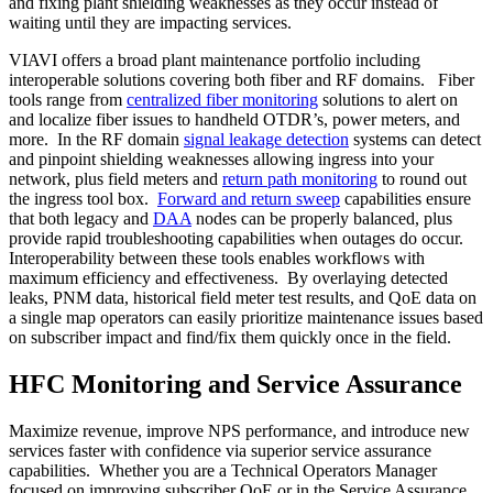
and fixing plant shielding weaknesses as they occur instead of
waiting until they are impacting services.
VIAVI offers a broad plant maintenance portfolio including
interoperable solutions covering both fiber and RF domains. Fiber
tools range from
centralized fiber monitoring
solutions to alert on
and localize fiber issues to handheld OTDR’s, power meters, and
more. In the RF domain
signal leakage detection
systems can detect
and pinpoint shielding weaknesses allowing ingress into your
network, plus field meters and
return path monitoring
to round out
the ingress tool box.
Forward and return sweep
capabilities ensure
that both legacy and
DAA
nodes can be properly balanced, plus
provide rapid troubleshooting capabilities when outages do occur.
Interoperability between these tools enables workflows with
maximum efficiency and effectiveness. By overlaying detected
leaks, PNM data, historical field meter test results, and QoE data on
a single map operators can easily prioritize maintenance issues based
on subscriber impact and find/fix them quickly once in the field.
HFC Monitoring and Service Assurance
Maximize revenue, improve NPS performance, and introduce new
services faster with confidence via superior service assurance
capabilities. Whether you are a Technical Operators Manager
focused on improving subscriber QoE or in the Service Assurance