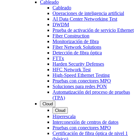
Cableado
Cableado
Operaciones de inteligencia artificial
AI Data Center Networking Test
DWDM
Prueba de activación de servicio Ethernet
Fiber Construction
Monitorización de fibra
Fiber Network Solutions
Detección de fibra óptica
FTTx
Harden Security Defenses
HFC Network Test
High-Speed Ethernet Testing
Pruebas con conectores MPO
Soluciones para redes PON
Automatización del proceso de pruebas
(TPA)
Cloud
Cloud
Hiperescala
Interconexión de centros de datos
Pruebas con conectores MPO
Certificación de fibra óptica de nivel 1
(básico)