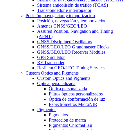
Sistema anticolisión de tráfico (TCAS)
Transpondedor e interrogador
Posición, navegación y temporización
Posición, navegación y temporización
Antenas GNSS/GEO/LEO
Assured Position, Navigation and Timing
(APNT)
GNSS Disciplined Oscillators
GNSS/GEO/LEO Grandmaster Clocks
GNSS/GEO/LEO Receiver Modules
GPS Simulator
RF Transcoder
Resilient GEO/LEO Timing Services
Custom Optics and Pigments
Custom Optics and Pigments
Óptica personalizada
Óptica personalizada
Filtros ópticos personalizados
Óptica de conformación de luz
Espectrómetros MicroNIR
Pigmentos
Pigmentos
Protección de marca
Pigmentos ChromaFlair