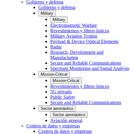
Gobierno y defensa
Gobierno y defensa
Military
Military
Electromagnetic Warfare
Revestimientos y filtros ópticos
Military Aviation Testing
Payload & Device Optical Elements
Radar
Research, Development and
Manufacturing
Secure and Reliable Communications
Spectrum Monitoring and Signal Analysis
Mission-Critical
Mission-Critical
Revestimientos y filtros ópticos
5G privado
Public Safety
Secure and Reliable Communications
Sector aeronáutico
Sector aeronáutico
Aviación general
Centros de datos y empresas
Centros de datos y empresas