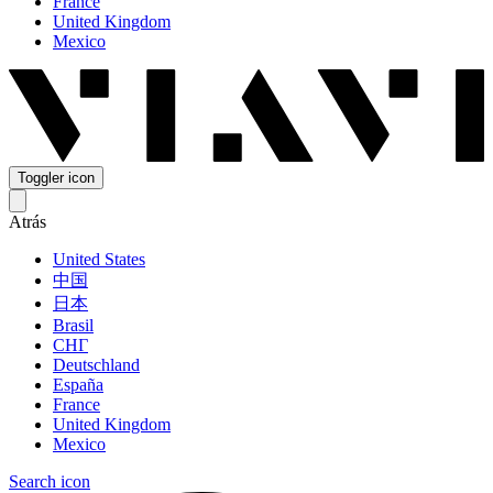
France
United Kingdom
Mexico
Toggler icon
Atrás
United States
中国
日本
Brasil
СНГ
Deutschland
España
France
United Kingdom
Mexico
Search icon