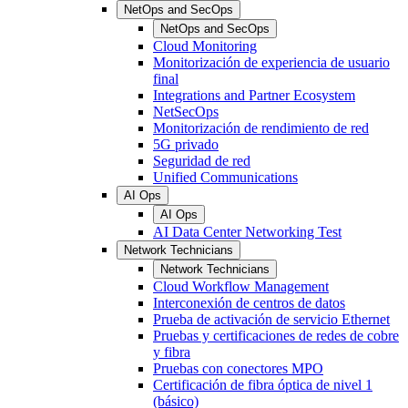
NetOps and SecOps
NetOps and SecOps
Cloud Monitoring
Monitorización de experiencia de usuario
final
Integrations and Partner Ecosystem
NetSecOps
Monitorización de rendimiento de red
5G privado
Seguridad de red
Unified Communications
AI Ops
AI Ops
AI Data Center Networking Test
Network Technicians
Network Technicians
Cloud Workflow Management
Interconexión de centros de datos
Prueba de activación de servicio Ethernet
Pruebas y certificaciones de redes de cobre
y fibra
Pruebas con conectores MPO
Certificación de fibra óptica de nivel 1
(básico)