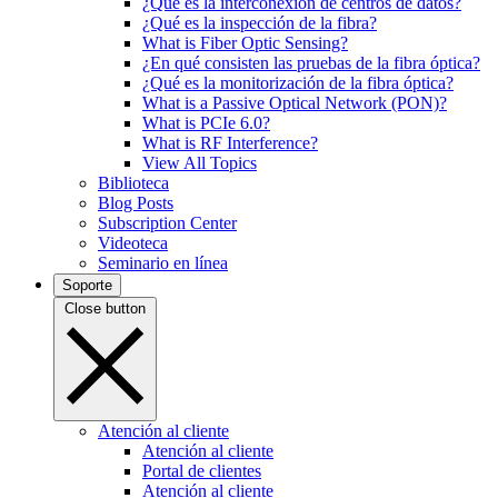
¿Qué es la interconexión de centros de datos?
¿Qué es la inspección de la fibra?
What is Fiber Optic Sensing?
¿En qué consisten las pruebas de la fibra óptica?
¿Qué es la monitorización de la fibra óptica?
What is a Passive Optical Network (PON)?
What is PCIe 6.0?
What is RF Interference?
View All Topics
Biblioteca
Blog Posts
Subscription Center
Videoteca
Seminario en línea
Soporte
Close button
Atención al cliente
Atención al cliente
Portal de clientes
Atención al cliente