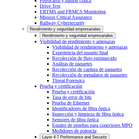
Ferrocarril y misión crítica
Drive Test
ERTMS and FRMCS Monitoring
Mission Critical Assurance
Railway Cybersecurity
Rendimiento y seguridad empresariales
Rendimiento y seguridad empresariales
Visibilidad de rendimiento y amenazas
Visibilidad de rendimiento y amenazas
Experiencia del usuario final
Recolección de flujo enriquecido
Análisis de paquetes
Recolección de captura de paquetes
Recolección de metadatos de paquetes
Threat Forensics
Prueba y certificación
Prueba y certificación
Tasa de error de bits
Prueba de Ethernet
Identificadores de fibra óptica
Inspección y limpieza de fibra óptica
Sensores de fibra óptica
Equipo de pruebas para conectores MPO
Medidores de potencia
Layer 4-7 Performance and Security