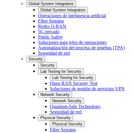
Global System Integrators
Global System Integrators
Operaciones de inteligencia artificial
Fiber Sensing
Redes O-RAN
5G privado
Public Safety
Soluciones para jefes de operaciones
Automatización del proceso de pruebas (TPA)
Seguridad de red
Security
Security
Lab Testing for Security
Lab Testing for Security
Open RAN Security Test
Soluciones de gestión de servicios VPN
Network Security
Network Security
Quantum-Safe Technology
Seguridad de red
Physical Security
Physical Security
Fiber Sensing