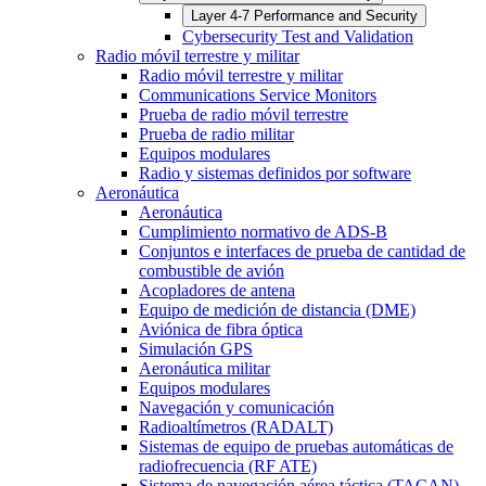
Layer 4-7 Performance and Security
Cybersecurity Test and Validation
Radio móvil terrestre y militar
Radio móvil terrestre y militar
Communications Service Monitors
Prueba de radio móvil terrestre
Prueba de radio militar
Equipos modulares
Radio y sistemas definidos por software
Aeronáutica
Aeronáutica
Cumplimiento normativo de ADS-B
Conjuntos e interfaces de prueba de cantidad de
combustible de avión
Acopladores de antena
Equipo de medición de distancia (DME)
Aviónica de fibra óptica
Simulación GPS
Aeronáutica militar
Equipos modulares
Navegación y comunicación
Radioaltímetros (RADALT)
Sistemas de equipo de pruebas automáticas de
radiofrecuencia (RF ATE)
Sistema de navegación aérea táctica (TACAN)