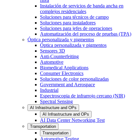
fibra
Instalación de servicios de banda ancha en
complejos residenciales
Soluciones para técnicos de campo
Soluciones para instaladores
Soluciones para jefes de operaciones
Automatización del proceso de pruebas (TPA)
Óptica personalizada y pigmentos
Óptica personalizada y pigmentos
Sensores 3D
Anti-Counterfeiting
Automotive
Biomedical Applications
Consumer Electronics
Soluciones de color personalizadas
Government and Aerospace
Industrial
Espectroscopia de infrarrojo cercano (NIR)
Spectral Sensing
AI Infrastructure and OPs
AI Infrastructure and OPs
AI Data Center Networking Test
Transportation
Transportation
Automotive Testing