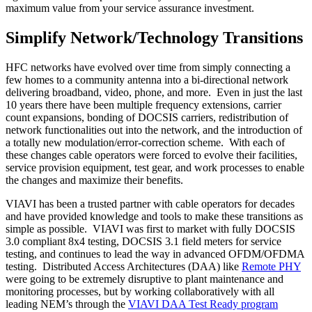
maximum value from your service assurance investment.
Simplify Network/Technology Transitions
HFC networks have evolved over time from simply connecting a
few homes to a community antenna into a bi-directional network
delivering broadband, video, phone, and more. Even in just the last
10 years there have been multiple frequency extensions, carrier
count expansions, bonding of DOCSIS carriers, redistribution of
network functionalities out into the network, and the introduction of
a totally new modulation/error-correction scheme. With each of
these changes cable operators were forced to evolve their facilities,
service provision equipment, test gear, and work processes to enable
the changes and maximize their benefits.
VIAVI has been a trusted partner with cable operators for decades
and have provided knowledge and tools to make these transitions as
simple as possible. VIAVI was first to market with fully DOCSIS
3.0 compliant 8x4 testing, DOCSIS 3.1 field meters for service
testing, and continues to lead the way in advanced OFDM/OFDMA
testing. Distributed Access Architectures (DAA) like
Remote PHY
were going to be extremely disruptive to plant maintenance and
monitoring processes, but by working collaboratively with all
leading NEM’s through the
VIAVI DAA Test Ready program