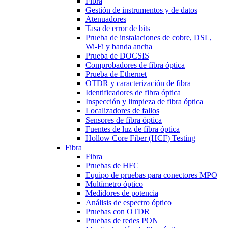
Fibra
Gestión de instrumentos y de datos
Atenuadores
Tasa de error de bits
Prueba de instalaciones de cobre, DSL,
Wi-Fi y banda ancha
Prueba de DOCSIS
Comprobadores de fibra óptica
Prueba de Ethernet
OTDR y caracterización de fibra
Identificadores de fibra óptica
Inspección y limpieza de fibra óptica
Localizadores de fallos
Sensores de fibra óptica
Fuentes de luz de fibra óptica
Hollow Core Fiber (HCF) Testing
Fibra
Fibra
Pruebas de HFC
Equipo de pruebas para conectores MPO
Multímetro óptico
Medidores de potencia
Análisis de espectro óptico
Pruebas con OTDR
Pruebas de redes PON