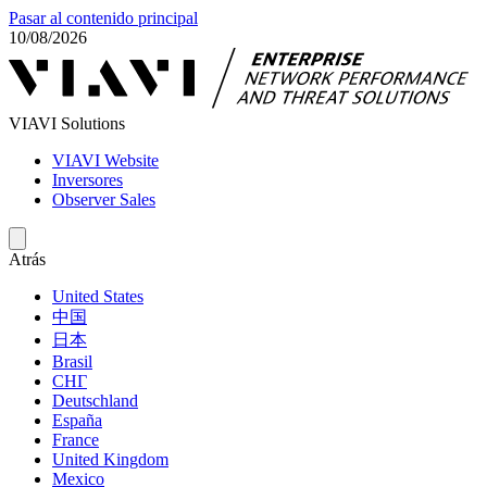
Pasar al contenido principal
10/08/2026
VIAVI Solutions
VIAVI Website
Inversores
Observer Sales
Atrás
United States
中国
日本
Brasil
СНГ
Deutschland
España
France
United Kingdom
Mexico