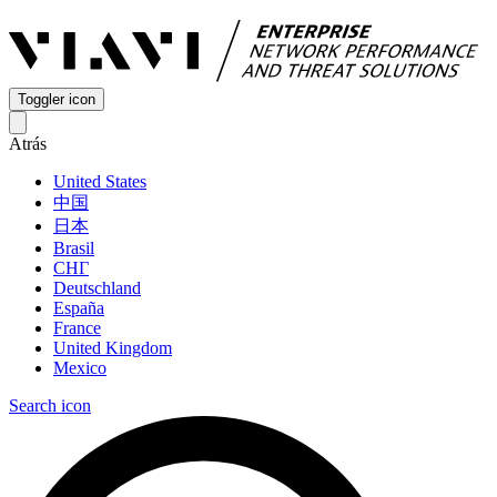
Toggler icon
Atrás
United States
中国
日本
Brasil
СНГ
Deutschland
España
France
United Kingdom
Mexico
Search icon