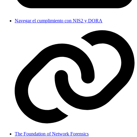
Navegar el cumplimiento con NIS2 y DORA
The Foundation of Network Forensics