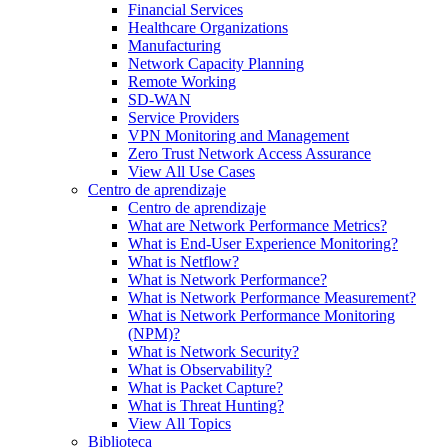
Financial Services
Healthcare Organizations
Manufacturing
Network Capacity Planning
Remote Working
SD-WAN
Service Providers
VPN Monitoring and Management
Zero Trust Network Access Assurance
View All Use Cases
Centro de aprendizaje
Centro de aprendizaje
What are Network Performance Metrics?
What is End-User Experience Monitoring?
What is Netflow?
What is Network Performance?
What is Network Performance Measurement?
What is Network Performance Monitoring
(NPM)?
What is Network Security?
What is Observability?
What is Packet Capture?
What is Threat Hunting?
View All Topics
Biblioteca