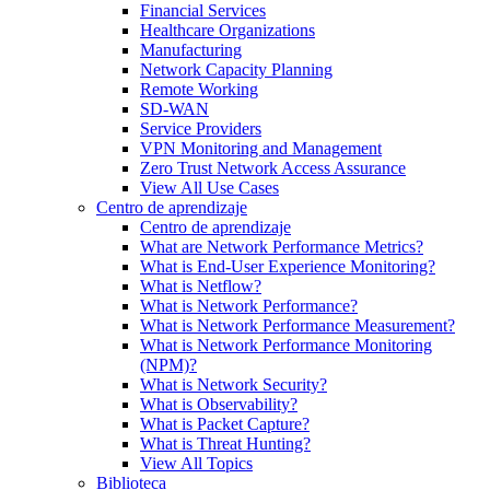
Financial Services
Healthcare Organizations
Manufacturing
Network Capacity Planning
Remote Working
SD-WAN
Service Providers
VPN Monitoring and Management
Zero Trust Network Access Assurance
View All Use Cases
Centro de aprendizaje
Centro de aprendizaje
What are Network Performance Metrics?
What is End-User Experience Monitoring?
What is Netflow?
What is Network Performance?
What is Network Performance Measurement?
What is Network Performance Monitoring
(NPM)?
What is Network Security?
What is Observability?
What is Packet Capture?
What is Threat Hunting?
View All Topics
Biblioteca