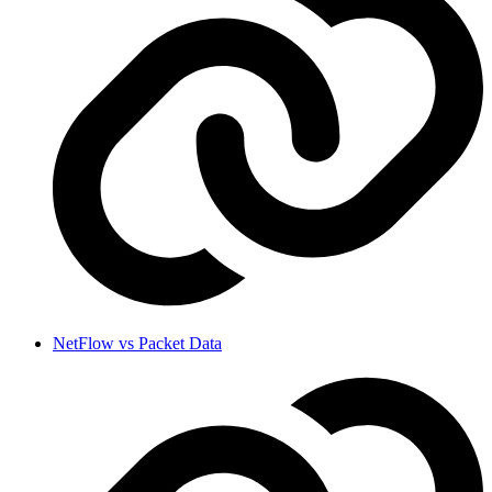
NetFlow vs Packet Data