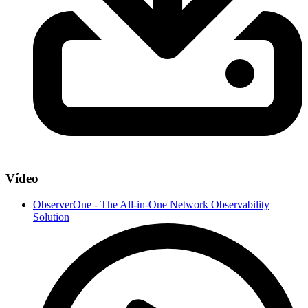
Vídeo
ObserverOne - The All-in-One Network Observability
Solution