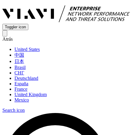
Toggler icon
Atrás
United States
中国
日本
Brasil
СНГ
Deutschland
España
France
United Kingdom
Mexico
Search icon