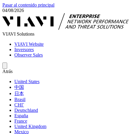
Pasar al contenido principal
04/08/2026
VIAVI Solutions
VIAVI Website
Inversores
Observer Sales
Atrás
United States
中国
日本
Brasil
СНГ
Deutschland
España
France
United Kingdom
Mexico