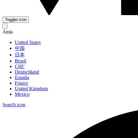
Toggler icon
Atrás
United States
中国
日本
Brasil
СНГ
Deutschland
España
France
United Kingdom
Mexico
Search icon