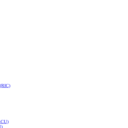
 (RIC)
O-CU)
U)