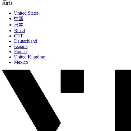
Atrás
United States
中国
日本
Brasil
СНГ
Deutschland
España
France
United Kingdom
Mexico