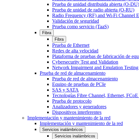
Prueba de unidad distribuida abierta (O-DU
Prueba de unidad de radio abierta (O-RU)
Radio Frequency (RF) and Wi-Fi Channel E
Validación de seguridad
Prueba como servicio (TaaS)
Fibra
Fibra
Prueba de Ethernet
Redes de alta velocidad
Plataforma de pruebas de fabricación de equ
Cybersecurity Test and Validation
Network Impairment and Emulation Testing
Prueba de red de almacenamiento
Prueba de red de almacenamiento
Equipo de pruebas de PCIe
SAS y SATA
Tecnologías Fibre Channel, Ethernet, FC
Prueba de protocolo
Analizadores y generadores
Dispositivos interferentes
Implementación y mantenimiento de la red
Implementación y mantenimiento de la red
Servicios inalámbricos
Servicios inalámbricos