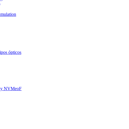
)
mulation
ipos ópticos
oE y NVMeoF