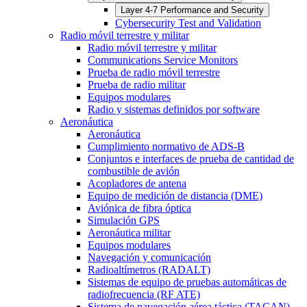
Layer 4-7 Performance and Security
Cybersecurity Test and Validation
Radio móvil terrestre y militar
Radio móvil terrestre y militar
Communications Service Monitors
Prueba de radio móvil terrestre
Prueba de radio militar
Equipos modulares
Radio y sistemas definidos por software
Aeronáutica
Aeronáutica
Cumplimiento normativo de ADS-B
Conjuntos e interfaces de prueba de cantidad de
combustible de avión
Acopladores de antena
Equipo de medición de distancia (DME)
Aviónica de fibra óptica
Simulación GPS
Aeronáutica militar
Equipos modulares
Navegación y comunicación
Radioaltímetros (RADALT)
Sistemas de equipo de pruebas automáticas de
radiofrecuencia (RF ATE)
Sistema de navegación aérea táctica (TACAN)