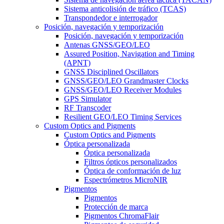
Sistema anticolisión de tráfico (TCAS)
Transpondedor e interrogador
Posición, navegación y temporización
Posición, navegación y temporización
Antenas GNSS/GEO/LEO
Assured Position, Navigation and Timing
(APNT)
GNSS Disciplined Oscillators
GNSS/GEO/LEO Grandmaster Clocks
GNSS/GEO/LEO Receiver Modules
GPS Simulator
RF Transcoder
Resilient GEO/LEO Timing Services
Custom Optics and Pigments
Custom Optics and Pigments
Óptica personalizada
Óptica personalizada
Filtros ópticos personalizados
Óptica de conformación de luz
Espectrómetros MicroNIR
Pigmentos
Pigmentos
Protección de marca
Pigmentos ChromaFlair