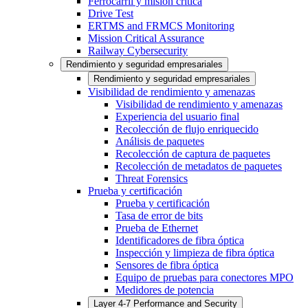
Ferrocarril y misión crítica
Drive Test
ERTMS and FRMCS Monitoring
Mission Critical Assurance
Railway Cybersecurity
Rendimiento y seguridad empresariales
Rendimiento y seguridad empresariales
Visibilidad de rendimiento y amenazas
Visibilidad de rendimiento y amenazas
Experiencia del usuario final
Recolección de flujo enriquecido
Análisis de paquetes
Recolección de captura de paquetes
Recolección de metadatos de paquetes
Threat Forensics
Prueba y certificación
Prueba y certificación
Tasa de error de bits
Prueba de Ethernet
Identificadores de fibra óptica
Inspección y limpieza de fibra óptica
Sensores de fibra óptica
Equipo de pruebas para conectores MPO
Medidores de potencia
Layer 4-7 Performance and Security