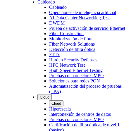
Cableado
Cableado
Operaciones de inteligencia artificial
AI Data Center Networking Test
DWDM
Prueba de activación de servicio Ethernet
Fiber Construction
Monitorización de fibra
Fiber Network Solutions
Detección de fibra óptica
FTTx
Harden Security Defenses
HFC Network Test
High-Speed Ethernet Testing
Pruebas con conectores MPO
Soluciones para redes PON
Automatización del proceso de pruebas
(TPA)
Cloud
Cloud
Hiperescala
Interconexión de centros de datos
Pruebas con conectores MPO
Certificación de fibra óptica de nivel 1
(básico)