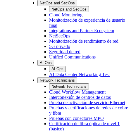
NetOps and SecOps
NetOps and SecOps
Cloud Monitoring
Monitorización de experiencia de usuario
final
Integrations and Partner Ecosystem
NetSecOps
Monitorización de rendimiento de red
5G privado
Seguridad de red
Unified Communications
AI Ops
AI Ops
AI Data Center Networking Test
Network Technicians
Network Technicians
Cloud Workflow Management
Interconexión de centros de datos
Prueba de activación de servicio Ethernet
Pruebas y certificaciones de redes de cobre
y fibra
Pruebas con conectores MPO
Certificación de fibra óptica de nivel 1
(básico)