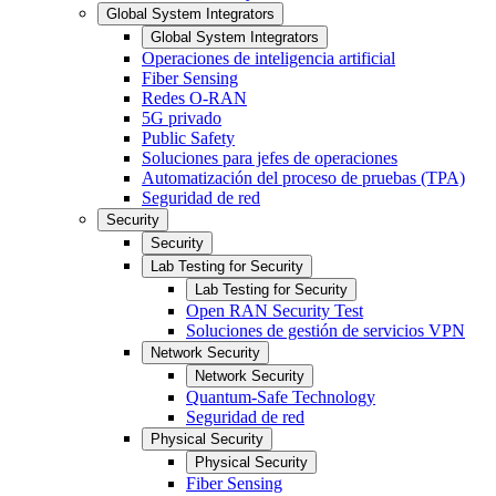
Global System Integrators
Global System Integrators
Operaciones de inteligencia artificial
Fiber Sensing
Redes O-RAN
5G privado
Public Safety
Soluciones para jefes de operaciones
Automatización del proceso de pruebas (TPA)
Seguridad de red
Security
Security
Lab Testing for Security
Lab Testing for Security
Open RAN Security Test
Soluciones de gestión de servicios VPN
Network Security
Network Security
Quantum-Safe Technology
Seguridad de red
Physical Security
Physical Security
Fiber Sensing