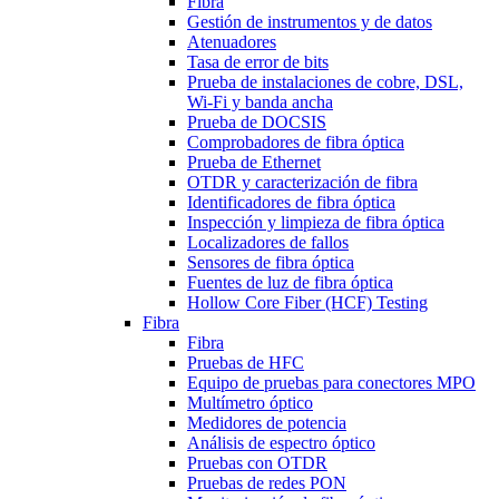
Fibra
Gestión de instrumentos y de datos
Atenuadores
Tasa de error de bits
Prueba de instalaciones de cobre, DSL,
Wi-Fi y banda ancha
Prueba de DOCSIS
Comprobadores de fibra óptica
Prueba de Ethernet
OTDR y caracterización de fibra
Identificadores de fibra óptica
Inspección y limpieza de fibra óptica
Localizadores de fallos
Sensores de fibra óptica
Fuentes de luz de fibra óptica
Hollow Core Fiber (HCF) Testing
Fibra
Fibra
Pruebas de HFC
Equipo de pruebas para conectores MPO
Multímetro óptico
Medidores de potencia
Análisis de espectro óptico
Pruebas con OTDR
Pruebas de redes PON