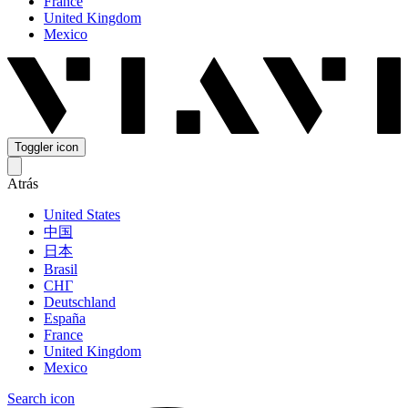
France
United Kingdom
Mexico
Toggler icon
Atrás
United States
中国
日本
Brasil
СНГ
Deutschland
España
France
United Kingdom
Mexico
Search icon