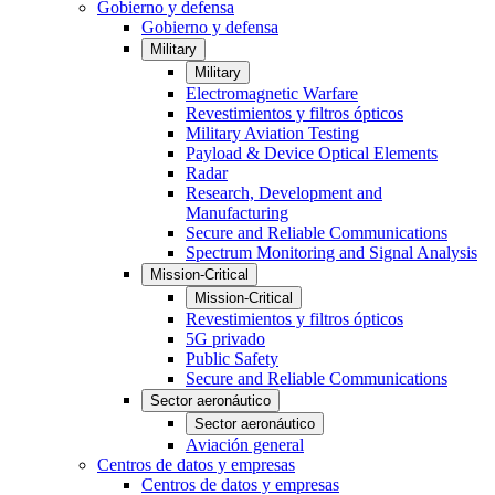
Gobierno y defensa
Gobierno y defensa
Military
Military
Electromagnetic Warfare
Revestimientos y filtros ópticos
Military Aviation Testing
Payload & Device Optical Elements
Radar
Research, Development and
Manufacturing
Secure and Reliable Communications
Spectrum Monitoring and Signal Analysis
Mission-Critical
Mission-Critical
Revestimientos y filtros ópticos
5G privado
Public Safety
Secure and Reliable Communications
Sector aeronáutico
Sector aeronáutico
Aviación general
Centros de datos y empresas
Centros de datos y empresas