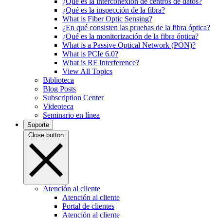
¿Qué es la interconexión de centros de datos?
¿Qué es la inspección de la fibra?
What is Fiber Optic Sensing?
¿En qué consisten las pruebas de la fibra óptica?
¿Qué es la monitorización de la fibra óptica?
What is a Passive Optical Network (PON)?
What is PCIe 6.0?
What is RF Interference?
View All Topics
Biblioteca
Blog Posts
Subscription Center
Videoteca
Seminario en línea
Soporte
Close button
Atención al cliente
Atención al cliente
Portal de clientes
Atención al cliente