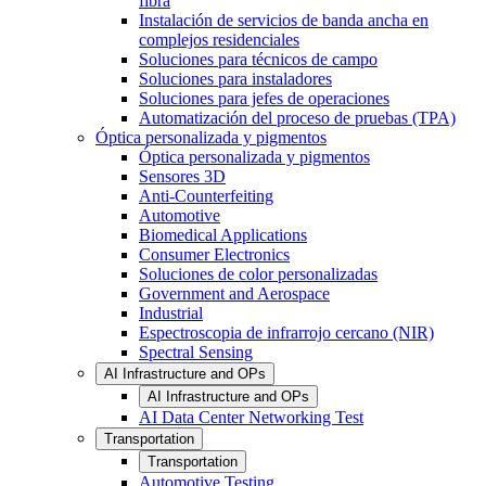
fibra
Instalación de servicios de banda ancha en
complejos residenciales
Soluciones para técnicos de campo
Soluciones para instaladores
Soluciones para jefes de operaciones
Automatización del proceso de pruebas (TPA)
Óptica personalizada y pigmentos
Óptica personalizada y pigmentos
Sensores 3D
Anti-Counterfeiting
Automotive
Biomedical Applications
Consumer Electronics
Soluciones de color personalizadas
Government and Aerospace
Industrial
Espectroscopia de infrarrojo cercano (NIR)
Spectral Sensing
AI Infrastructure and OPs
AI Infrastructure and OPs
AI Data Center Networking Test
Transportation
Transportation
Automotive Testing