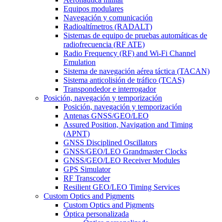
Equipos modulares
Navegación y comunicación
Radioaltímetros (RADALT)
Sistemas de equipo de pruebas automáticas de
radiofrecuencia (RF ATE)
Radio Frequency (RF) and Wi-Fi Channel
Emulation
Sistema de navegación aérea táctica (TACAN)
Sistema anticolisión de tráfico (TCAS)
Transpondedor e interrogador
Posición, navegación y temporización
Posición, navegación y temporización
Antenas GNSS/GEO/LEO
Assured Position, Navigation and Timing
(APNT)
GNSS Disciplined Oscillators
GNSS/GEO/LEO Grandmaster Clocks
GNSS/GEO/LEO Receiver Modules
GPS Simulator
RF Transcoder
Resilient GEO/LEO Timing Services
Custom Optics and Pigments
Custom Optics and Pigments
Óptica personalizada