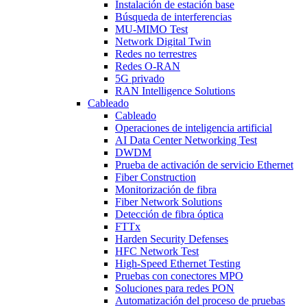
Instalación de estación base
Búsqueda de interferencias
MU-MIMO Test
Network Digital Twin
Redes no terrestres
Redes O-RAN
5G privado
RAN Intelligence Solutions
Cableado
Cableado
Operaciones de inteligencia artificial
AI Data Center Networking Test
DWDM
Prueba de activación de servicio Ethernet
Fiber Construction
Monitorización de fibra
Fiber Network Solutions
Detección de fibra óptica
FTTx
Harden Security Defenses
HFC Network Test
High-Speed Ethernet Testing
Pruebas con conectores MPO
Soluciones para redes PON
Automatización del proceso de pruebas