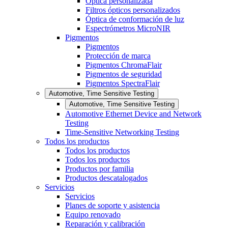
Óptica personalizada
Filtros ópticos personalizados
Óptica de conformación de luz
Espectrómetros MicroNIR
Pigmentos
Pigmentos
Protección de marca
Pigmentos ChromaFlair
Pigmentos de seguridad
Pigmentos SpectraFlair
Automotive, Time Sensitive Testing
Automotive, Time Sensitive Testing
Automotive Ethernet Device and Network
Testing
Time-Sensitive Networking Testing
Todos los productos
Todos los productos
Todos los productos
Productos por familia
Productos descatalogados
Servicios
Servicios
Planes de soporte y asistencia
Equipo renovado
Reparación y calibración