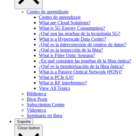
Centro de aprendizaje
Centro de aprendizaje
What are Cloud Solutions?
What is 5G Energy Consumption?
¿Qué son las pruebas de la tecnología 5G?
What is a Hyperscale Data Center?
¿Qué es la interconexión de centros de datos?
¿Qué es la inspección de la fibra?
What is Fiber Optic Sensing?
¿En qué consisten las pruebas de la fibra óptica?
¿Qué es la monitorización de la fibra óptica?
What is a Passive Optical Network (PON)?
What is PCIe 6.0?
What is RF Interference?
View All Topics
Biblioteca
Blog Posts
Subscription Center
Videoteca
Seminario en línea
Soporte
Close button