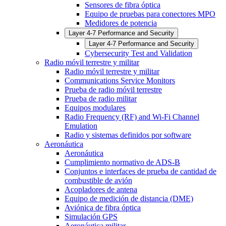
Sensores de fibra óptica
Equipo de pruebas para conectores MPO
Medidores de potencia
Layer 4-7 Performance and Security
Layer 4-7 Performance and Security
Cybersecurity Test and Validation
Radio móvil terrestre y militar
Radio móvil terrestre y militar
Communications Service Monitors
Prueba de radio móvil terrestre
Prueba de radio militar
Equipos modulares
Radio Frequency (RF) and Wi-Fi Channel
Emulation
Radio y sistemas definidos por software
Aeronáutica
Aeronáutica
Cumplimiento normativo de ADS-B
Conjuntos e interfaces de prueba de cantidad de
combustible de avión
Acopladores de antena
Equipo de medición de distancia (DME)
Aviónica de fibra óptica
Simulación GPS
Aeronáutica militar