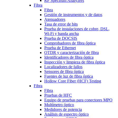
RF Spectrum Analyzers
Fibra
Fibra
Gestión de instrumentos y de datos
Atenuadores
Tasa de error de bits
Prueba de instalaciones de cobre, DSL,
Wi-Fi y banda ancha
Prueba de DOCSIS
Comprobadores de fibra óptica
Prueba de Ethernet
OTDR y caracterización de fibra
Identificadores de fibra óptica
Inspección y limpieza de fibra óptica
Localizadores de fallos
Sensores de fibra óptica
Fuentes de luz de fibra óptica
Hollow Core Fiber (HCF) Testing
Fibra
Fibra
Pruebas de HFC
Equipo de pruebas para conectores MPO
Multímetro óptico
Medidores de potencia
Análisis de espectro óptico