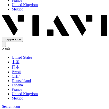
France
United Kingdom
Mexico
Toggler icon
Atrás
United States
中国
日本
Brasil
СНГ
Deutschland
España
France
United Kingdom
Mexico
Search icon