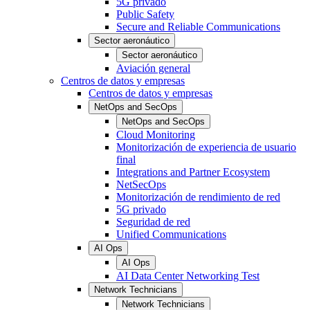
5G privado
Public Safety
Secure and Reliable Communications
Sector aeronáutico
Sector aeronáutico
Aviación general
Centros de datos y empresas
Centros de datos y empresas
NetOps and SecOps
NetOps and SecOps
Cloud Monitoring
Monitorización de experiencia de usuario
final
Integrations and Partner Ecosystem
NetSecOps
Monitorización de rendimiento de red
5G privado
Seguridad de red
Unified Communications
AI Ops
AI Ops
AI Data Center Networking Test
Network Technicians
Network Technicians