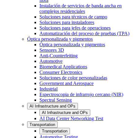
fibra
Instalación de servicios de banda ancha en
complejos residenciales
Soluciones para técnicos de campo
Soluciones para instaladores
Soluciones para jefes de operaciones
Automatización del proceso de pruebas (TPA)
Óptica personalizada y pigmentos
Óptica personalizada y pigmentos
Sensores 3D
Anti-Counterfeiting
Automotive
Biomedical Applications
Consumer Electronics
Soluciones de color personalizadas
Government and Aerospace
Industrial
Espectroscopia de infrarrojo cercano (NIR)
Spectral Sensing
AI Infrastructure and OPs
AI Infrastructure and OPs
AI Data Center Networking Test
Transportation
Transportation
Automotive Testing