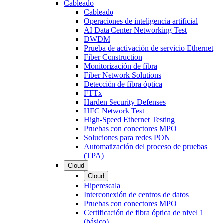
Cableado
Cableado
Operaciones de inteligencia artificial
AI Data Center Networking Test
DWDM
Prueba de activación de servicio Ethernet
Fiber Construction
Monitorización de fibra
Fiber Network Solutions
Detección de fibra óptica
FTTx
Harden Security Defenses
HFC Network Test
High-Speed Ethernet Testing
Pruebas con conectores MPO
Soluciones para redes PON
Automatización del proceso de pruebas
(TPA)
Cloud
Cloud
Hiperescala
Interconexión de centros de datos
Pruebas con conectores MPO
Certificación de fibra óptica de nivel 1
(básico)