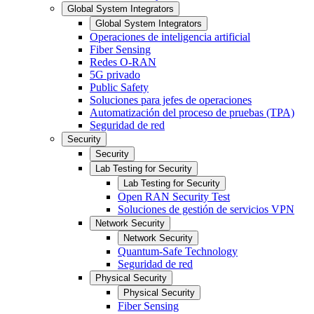
Global System Integrators
Global System Integrators
Operaciones de inteligencia artificial
Fiber Sensing
Redes O-RAN
5G privado
Public Safety
Soluciones para jefes de operaciones
Automatización del proceso de pruebas (TPA)
Seguridad de red
Security
Security
Lab Testing for Security
Lab Testing for Security
Open RAN Security Test
Soluciones de gestión de servicios VPN
Network Security
Network Security
Quantum-Safe Technology
Seguridad de red
Physical Security
Physical Security
Fiber Sensing