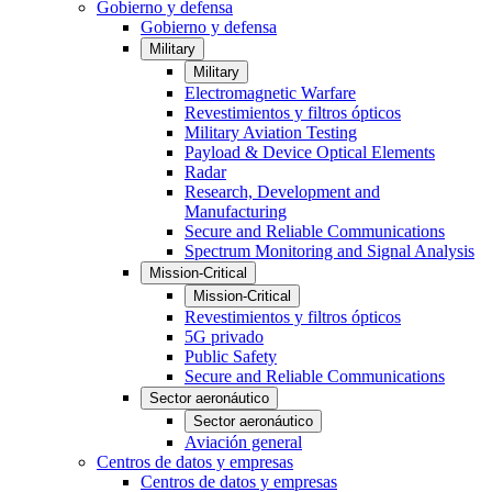
Gobierno y defensa
Gobierno y defensa
Military
Military
Electromagnetic Warfare
Revestimientos y filtros ópticos
Military Aviation Testing
Payload & Device Optical Elements
Radar
Research, Development and
Manufacturing
Secure and Reliable Communications
Spectrum Monitoring and Signal Analysis
Mission-Critical
Mission-Critical
Revestimientos y filtros ópticos
5G privado
Public Safety
Secure and Reliable Communications
Sector aeronáutico
Sector aeronáutico
Aviación general
Centros de datos y empresas
Centros de datos y empresas