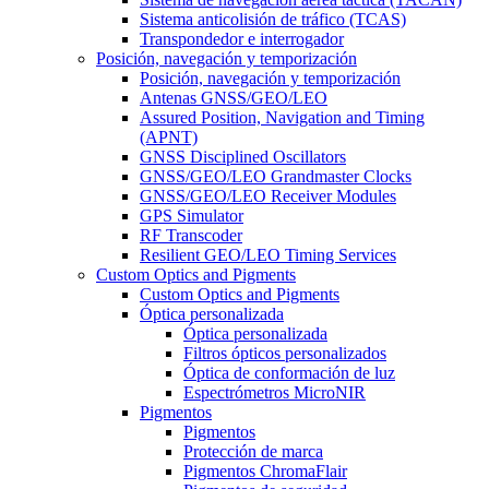
Sistema anticolisión de tráfico (TCAS)
Transpondedor e interrogador
Posición, navegación y temporización
Posición, navegación y temporización
Antenas GNSS/GEO/LEO
Assured Position, Navigation and Timing
(APNT)
GNSS Disciplined Oscillators
GNSS/GEO/LEO Grandmaster Clocks
GNSS/GEO/LEO Receiver Modules
GPS Simulator
RF Transcoder
Resilient GEO/LEO Timing Services
Custom Optics and Pigments
Custom Optics and Pigments
Óptica personalizada
Óptica personalizada
Filtros ópticos personalizados
Óptica de conformación de luz
Espectrómetros MicroNIR
Pigmentos
Pigmentos
Protección de marca
Pigmentos ChromaFlair