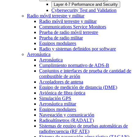
Layer 4-7 Performance and Security
Cybersecurity Test and Validation
Radio móvil terrestre y militar
Radio móvil terrestre y militar
Communications Service Monitors
Prueba de radio móvil terrestre
Prueba de radio militar
Equipos modulares
Radio y sistemas definidos por software
Aeronáutica
Aeronáutica
Cumplimiento normativo de ADS-B
Conjuntos e interfaces de prueba de cantidad de
combustible de avión
Acopladores de antena
Equipo de medición de distancia (DME)
Aviónica de fibra óptica
Simulación GPS
Aeronáutica militar
Equipos modulares
Navegación y comunicación
Radioaltímetros (RADALT)
Sistemas de equipo de pruebas automáticas de
radiofrecuencia (RF ATE)
Sistema de navegación aérea táctica (TACAN)