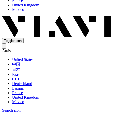
France
United Kingdom
Mexico
Toggler icon
Atrás
United States
中国
日本
Brasil
СНГ
Deutschland
España
France
United Kingdom
Mexico
Search icon