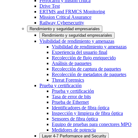
Ferrocarril y misión crítica
Drive Test
ERTMS and FRMCS Monitoring
Mission Critical Assurance
Railway Cybersecurity
Rendimiento y seguridad empresariales
Rendimiento y seguridad empresariales
Visibilidad de rendimiento y amenazas
Visibilidad de rendimiento y amenazas
Experiencia del usuario final
Recolección de flujo enriquecido
Análisis de paquetes
Recolección de captura de paquetes
Recolección de metadatos de paquetes
Threat Forensics
Prueba y certificación
Prueba y certificación
Tasa de error de bits
Prueba de Ethernet
Identificadores de fibra óptica
Inspección y limpieza de fibra óptica
Sensores de fibra óptica
Equipo de pruebas para conectores MPO
Medidores de potencia
Layer 4-7 Performance and Security