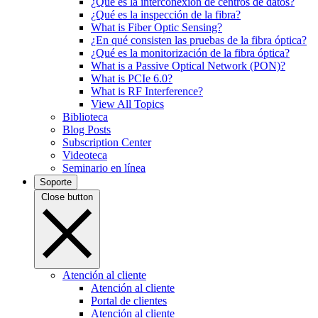
¿Qué es la interconexión de centros de datos?
¿Qué es la inspección de la fibra?
What is Fiber Optic Sensing?
¿En qué consisten las pruebas de la fibra óptica?
¿Qué es la monitorización de la fibra óptica?
What is a Passive Optical Network (PON)?
What is PCIe 6.0?
What is RF Interference?
View All Topics
Biblioteca
Blog Posts
Subscription Center
Videoteca
Seminario en línea
Soporte
Close button
Atención al cliente
Atención al cliente
Portal de clientes
Atención al cliente