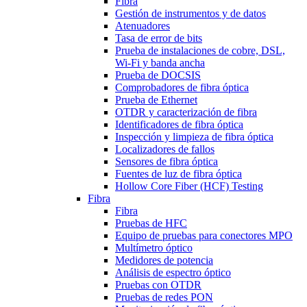
Fibra
Gestión de instrumentos y de datos
Atenuadores
Tasa de error de bits
Prueba de instalaciones de cobre, DSL,
Wi-Fi y banda ancha
Prueba de DOCSIS
Comprobadores de fibra óptica
Prueba de Ethernet
OTDR y caracterización de fibra
Identificadores de fibra óptica
Inspección y limpieza de fibra óptica
Localizadores de fallos
Sensores de fibra óptica
Fuentes de luz de fibra óptica
Hollow Core Fiber (HCF) Testing
Fibra
Fibra
Pruebas de HFC
Equipo de pruebas para conectores MPO
Multímetro óptico
Medidores de potencia
Análisis de espectro óptico
Pruebas con OTDR
Pruebas de redes PON