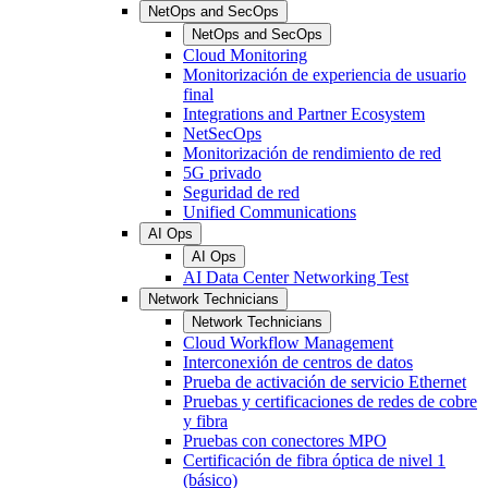
NetOps and SecOps
NetOps and SecOps
Cloud Monitoring
Monitorización de experiencia de usuario
final
Integrations and Partner Ecosystem
NetSecOps
Monitorización de rendimiento de red
5G privado
Seguridad de red
Unified Communications
AI Ops
AI Ops
AI Data Center Networking Test
Network Technicians
Network Technicians
Cloud Workflow Management
Interconexión de centros de datos
Prueba de activación de servicio Ethernet
Pruebas y certificaciones de redes de cobre
y fibra
Pruebas con conectores MPO
Certificación de fibra óptica de nivel 1
(básico)