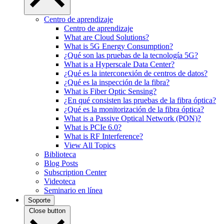
Centro de aprendizaje
Centro de aprendizaje
What are Cloud Solutions?
What is 5G Energy Consumption?
¿Qué son las pruebas de la tecnología 5G?
What is a Hyperscale Data Center?
¿Qué es la interconexión de centros de datos?
¿Qué es la inspección de la fibra?
What is Fiber Optic Sensing?
¿En qué consisten las pruebas de la fibra óptica?
¿Qué es la monitorización de la fibra óptica?
What is a Passive Optical Network (PON)?
What is PCIe 6.0?
What is RF Interference?
View All Topics
Biblioteca
Blog Posts
Subscription Center
Videoteca
Seminario en línea
Soporte
Close button