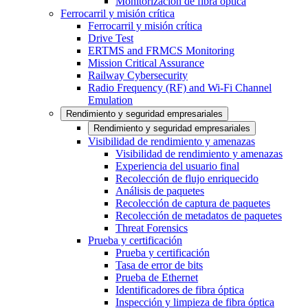
Monitorización de fibra óptica
Ferrocarril y misión crítica
Ferrocarril y misión crítica
Drive Test
ERTMS and FRMCS Monitoring
Mission Critical Assurance
Railway Cybersecurity
Radio Frequency (RF) and Wi-Fi Channel
Emulation
Rendimiento y seguridad empresariales
Rendimiento y seguridad empresariales
Visibilidad de rendimiento y amenazas
Visibilidad de rendimiento y amenazas
Experiencia del usuario final
Recolección de flujo enriquecido
Análisis de paquetes
Recolección de captura de paquetes
Recolección de metadatos de paquetes
Threat Forensics
Prueba y certificación
Prueba y certificación
Tasa de error de bits
Prueba de Ethernet
Identificadores de fibra óptica
Inspección y limpieza de fibra óptica