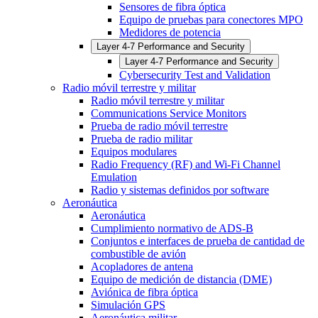
Sensores de fibra óptica
Equipo de pruebas para conectores MPO
Medidores de potencia
Layer 4-7 Performance and Security
Layer 4-7 Performance and Security
Cybersecurity Test and Validation
Radio móvil terrestre y militar
Radio móvil terrestre y militar
Communications Service Monitors
Prueba de radio móvil terrestre
Prueba de radio militar
Equipos modulares
Radio Frequency (RF) and Wi-Fi Channel
Emulation
Radio y sistemas definidos por software
Aeronáutica
Aeronáutica
Cumplimiento normativo de ADS-B
Conjuntos e interfaces de prueba de cantidad de
combustible de avión
Acopladores de antena
Equipo de medición de distancia (DME)
Aviónica de fibra óptica
Simulación GPS
Aeronáutica militar