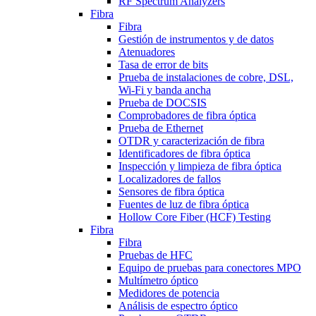
RF Spectrum Analyzers
Fibra
Fibra
Gestión de instrumentos y de datos
Atenuadores
Tasa de error de bits
Prueba de instalaciones de cobre, DSL,
Wi-Fi y banda ancha
Prueba de DOCSIS
Comprobadores de fibra óptica
Prueba de Ethernet
OTDR y caracterización de fibra
Identificadores de fibra óptica
Inspección y limpieza de fibra óptica
Localizadores de fallos
Sensores de fibra óptica
Fuentes de luz de fibra óptica
Hollow Core Fiber (HCF) Testing
Fibra
Fibra
Pruebas de HFC
Equipo de pruebas para conectores MPO
Multímetro óptico
Medidores de potencia
Análisis de espectro óptico