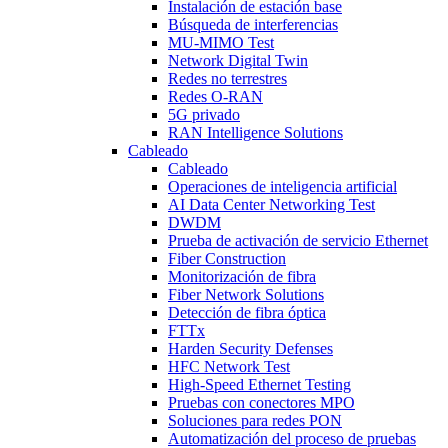
Instalación de estación base
Búsqueda de interferencias
MU-MIMO Test
Network Digital Twin
Redes no terrestres
Redes O-RAN
5G privado
RAN Intelligence Solutions
Cableado
Cableado
Operaciones de inteligencia artificial
AI Data Center Networking Test
DWDM
Prueba de activación de servicio Ethernet
Fiber Construction
Monitorización de fibra
Fiber Network Solutions
Detección de fibra óptica
FTTx
Harden Security Defenses
HFC Network Test
High-Speed Ethernet Testing
Pruebas con conectores MPO
Soluciones para redes PON
Automatización del proceso de pruebas