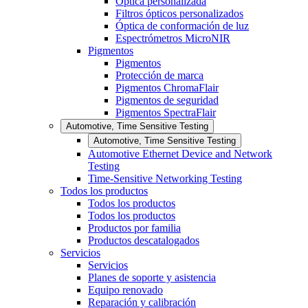
Óptica personalizada
Filtros ópticos personalizados
Óptica de conformación de luz
Espectrómetros MicroNIR
Pigmentos
Pigmentos
Protección de marca
Pigmentos ChromaFlair
Pigmentos de seguridad
Pigmentos SpectraFlair
Automotive, Time Sensitive Testing
Automotive, Time Sensitive Testing
Automotive Ethernet Device and Network
Testing
Time-Sensitive Networking Testing
Todos los productos
Todos los productos
Todos los productos
Productos por familia
Productos descatalogados
Servicios
Servicios
Planes de soporte y asistencia
Equipo renovado
Reparación y calibración