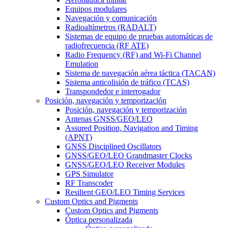
Equipos modulares
Navegación y comunicación
Radioaltímetros (RADALT)
Sistemas de equipo de pruebas automáticas de
radiofrecuencia (RF ATE)
Radio Frequency (RF) and Wi-Fi Channel
Emulation
Sistema de navegación aérea táctica (TACAN)
Sistema anticolisión de tráfico (TCAS)
Transpondedor e interrogador
Posición, navegación y temporización
Posición, navegación y temporización
Antenas GNSS/GEO/LEO
Assured Position, Navigation and Timing
(APNT)
GNSS Disciplined Oscillators
GNSS/GEO/LEO Grandmaster Clocks
GNSS/GEO/LEO Receiver Modules
GPS Simulator
RF Transcoder
Resilient GEO/LEO Timing Services
Custom Optics and Pigments
Custom Optics and Pigments
Óptica personalizada