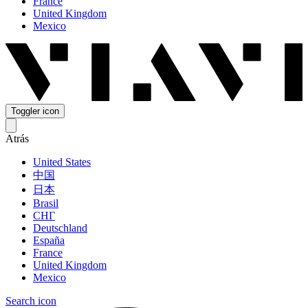
France
United Kingdom
Mexico
Toggler icon
Atrás
United States
中国
日本
Brasil
СНГ
Deutschland
España
France
United Kingdom
Mexico
Search icon