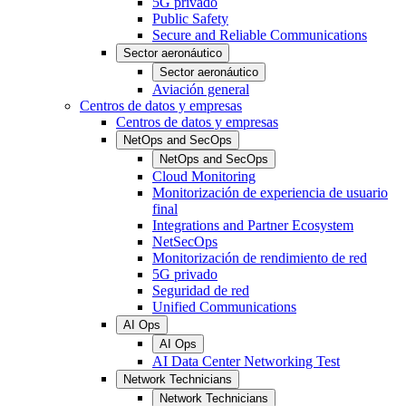
5G privado
Public Safety
Secure and Reliable Communications
Sector aeronáutico
Sector aeronáutico
Aviación general
Centros de datos y empresas
Centros de datos y empresas
NetOps and SecOps
NetOps and SecOps
Cloud Monitoring
Monitorización de experiencia de usuario
final
Integrations and Partner Ecosystem
NetSecOps
Monitorización de rendimiento de red
5G privado
Seguridad de red
Unified Communications
AI Ops
AI Ops
AI Data Center Networking Test
Network Technicians
Network Technicians