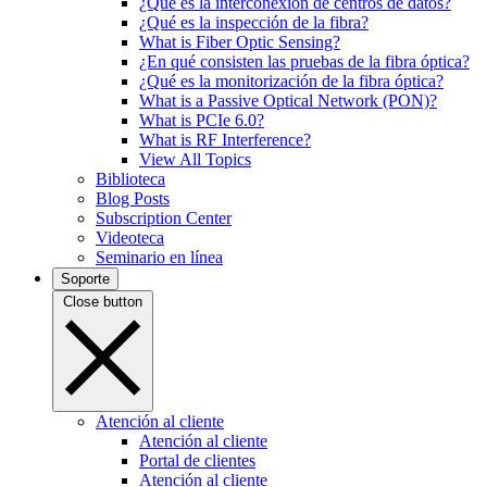
¿Qué es la interconexión de centros de datos?
¿Qué es la inspección de la fibra?
What is Fiber Optic Sensing?
¿En qué consisten las pruebas de la fibra óptica?
¿Qué es la monitorización de la fibra óptica?
What is a Passive Optical Network (PON)?
What is PCIe 6.0?
What is RF Interference?
View All Topics
Biblioteca
Blog Posts
Subscription Center
Videoteca
Seminario en línea
Soporte
Close button
Atención al cliente
Atención al cliente
Portal de clientes
Atención al cliente