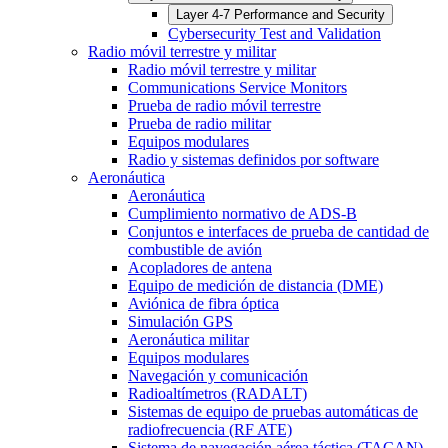
Layer 4-7 Performance and Security
Cybersecurity Test and Validation
Radio móvil terrestre y militar
Radio móvil terrestre y militar
Communications Service Monitors
Prueba de radio móvil terrestre
Prueba de radio militar
Equipos modulares
Radio y sistemas definidos por software
Aeronáutica
Aeronáutica
Cumplimiento normativo de ADS-B
Conjuntos e interfaces de prueba de cantidad de
combustible de avión
Acopladores de antena
Equipo de medición de distancia (DME)
Aviónica de fibra óptica
Simulación GPS
Aeronáutica militar
Equipos modulares
Navegación y comunicación
Radioaltímetros (RADALT)
Sistemas de equipo de pruebas automáticas de
radiofrecuencia (RF ATE)
Sistema de navegación aérea táctica (TACAN)