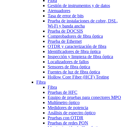
Fibra
Gestión de instrumentos y de datos
Atenuadores
Tasa de error de bits
Prueba de instalaciones de cobre, DSL,
Wi-Fi y banda ancha
Prueba de DOCSIS
Comprobadores de fibra óptica
Prueba de Ethernet
OTDR y caracterización de fibra
Identificadores de fibra óptica
Inspección y limpieza de fibra óptica
Localizadores de fallos
Sensores de fibra óptica
Fuentes de luz de fibra óptica
Hollow Core Fiber (HCF) Testing
Fibra
Fibra
Pruebas de HFC
Equipo de pruebas para conectores MPO
Multímetro óptico
Medidores de potencia
Análisis de espectro óptico
Pruebas con OTDR
Pruebas de redes PON