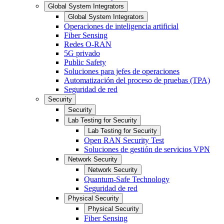
Global System Integrators
Global System Integrators
Operaciones de inteligencia artificial
Fiber Sensing
Redes O-RAN
5G privado
Public Safety
Soluciones para jefes de operaciones
Automatización del proceso de pruebas (TPA)
Seguridad de red
Security
Security
Lab Testing for Security
Lab Testing for Security
Open RAN Security Test
Soluciones de gestión de servicios VPN
Network Security
Network Security
Quantum-Safe Technology
Seguridad de red
Physical Security
Physical Security
Fiber Sensing