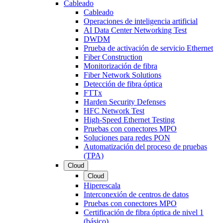
Cableado
Cableado
Operaciones de inteligencia artificial
AI Data Center Networking Test
DWDM
Prueba de activación de servicio Ethernet
Fiber Construction
Monitorización de fibra
Fiber Network Solutions
Detección de fibra óptica
FTTx
Harden Security Defenses
HFC Network Test
High-Speed Ethernet Testing
Pruebas con conectores MPO
Soluciones para redes PON
Automatización del proceso de pruebas
(TPA)
Cloud
Cloud
Hiperescala
Interconexión de centros de datos
Pruebas con conectores MPO
Certificación de fibra óptica de nivel 1
(básico)