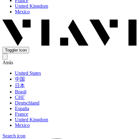
France
United Kingdom
Mexico
Toggler icon
Atrás
United States
中国
日本
Brasil
СНГ
Deutschland
España
France
United Kingdom
Mexico
Search icon