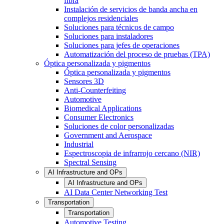
fibra
Instalación de servicios de banda ancha en
complejos residenciales
Soluciones para técnicos de campo
Soluciones para instaladores
Soluciones para jefes de operaciones
Automatización del proceso de pruebas (TPA)
Óptica personalizada y pigmentos
Óptica personalizada y pigmentos
Sensores 3D
Anti-Counterfeiting
Automotive
Biomedical Applications
Consumer Electronics
Soluciones de color personalizadas
Government and Aerospace
Industrial
Espectroscopia de infrarrojo cercano (NIR)
Spectral Sensing
AI Infrastructure and OPs
AI Infrastructure and OPs
AI Data Center Networking Test
Transportation
Transportation
Automotive Testing