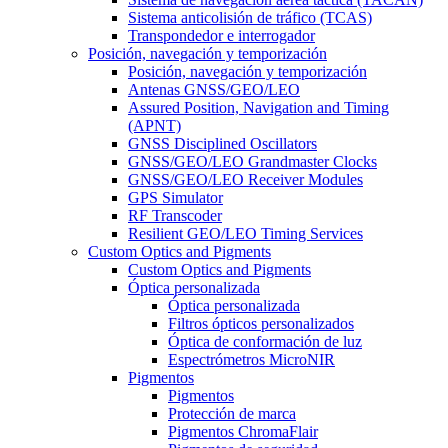
Sistema anticolisión de tráfico (TCAS)
Transpondedor e interrogador
Posición, navegación y temporización
Posición, navegación y temporización
Antenas GNSS/GEO/LEO
Assured Position, Navigation and Timing
(APNT)
GNSS Disciplined Oscillators
GNSS/GEO/LEO Grandmaster Clocks
GNSS/GEO/LEO Receiver Modules
GPS Simulator
RF Transcoder
Resilient GEO/LEO Timing Services
Custom Optics and Pigments
Custom Optics and Pigments
Óptica personalizada
Óptica personalizada
Filtros ópticos personalizados
Óptica de conformación de luz
Espectrómetros MicroNIR
Pigmentos
Pigmentos
Protección de marca
Pigmentos ChromaFlair