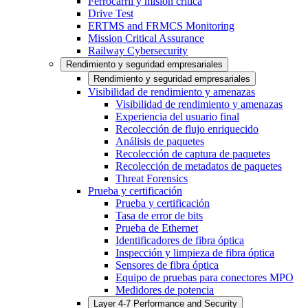
Ferrocarril y misión crítica
Drive Test
ERTMS and FRMCS Monitoring
Mission Critical Assurance
Railway Cybersecurity
Rendimiento y seguridad empresariales
Rendimiento y seguridad empresariales
Visibilidad de rendimiento y amenazas
Visibilidad de rendimiento y amenazas
Experiencia del usuario final
Recolección de flujo enriquecido
Análisis de paquetes
Recolección de captura de paquetes
Recolección de metadatos de paquetes
Threat Forensics
Prueba y certificación
Prueba y certificación
Tasa de error de bits
Prueba de Ethernet
Identificadores de fibra óptica
Inspección y limpieza de fibra óptica
Sensores de fibra óptica
Equipo de pruebas para conectores MPO
Medidores de potencia
Layer 4-7 Performance and Security