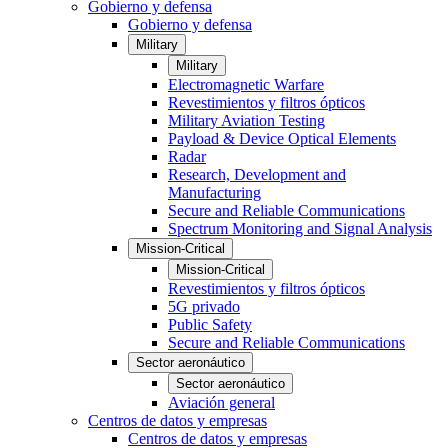
Gobierno y defensa
Gobierno y defensa
Military
Military
Electromagnetic Warfare
Revestimientos y filtros ópticos
Military Aviation Testing
Payload & Device Optical Elements
Radar
Research, Development and
Manufacturing
Secure and Reliable Communications
Spectrum Monitoring and Signal Analysis
Mission-Critical
Mission-Critical
Revestimientos y filtros ópticos
5G privado
Public Safety
Secure and Reliable Communications
Sector aeronáutico
Sector aeronáutico
Aviación general
Centros de datos y empresas
Centros de datos y empresas