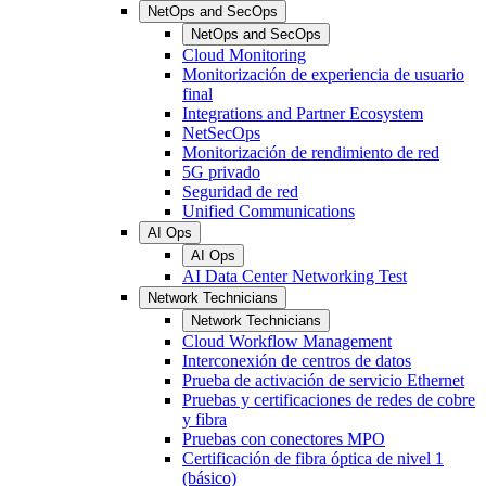
NetOps and SecOps
NetOps and SecOps
Cloud Monitoring
Monitorización de experiencia de usuario
final
Integrations and Partner Ecosystem
NetSecOps
Monitorización de rendimiento de red
5G privado
Seguridad de red
Unified Communications
AI Ops
AI Ops
AI Data Center Networking Test
Network Technicians
Network Technicians
Cloud Workflow Management
Interconexión de centros de datos
Prueba de activación de servicio Ethernet
Pruebas y certificaciones de redes de cobre
y fibra
Pruebas con conectores MPO
Certificación de fibra óptica de nivel 1
(básico)