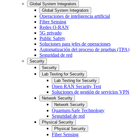
Global System Integrators
Global System Integrators
Operaciones de inteligencia artificial
Fiber Sensing
Redes O-RAN
5G privado
Public Safety
Soluciones para jefes de operaciones
Automatización del proceso de pruebas (TPA)
Seguridad de red
Security
Security
Lab Testing for Security
Lab Testing for Security
Open RAN Security Test
Soluciones de gestión de servicios VPN
Network Security
Network Security
Quantum-Safe Technology
Seguridad de red
Physical Security
Physical Security
Fiber Sensing