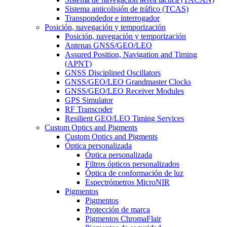
Sistema anticolisión de tráfico (TCAS)
Transpondedor e interrogador
Posición, navegación y temporización
Posición, navegación y temporización
Antenas GNSS/GEO/LEO
Assured Position, Navigation and Timing
(APNT)
GNSS Disciplined Oscillators
GNSS/GEO/LEO Grandmaster Clocks
GNSS/GEO/LEO Receiver Modules
GPS Simulator
RF Transcoder
Resilient GEO/LEO Timing Services
Custom Optics and Pigments
Custom Optics and Pigments
Óptica personalizada
Óptica personalizada
Filtros ópticos personalizados
Óptica de conformación de luz
Espectrómetros MicroNIR
Pigmentos
Pigmentos
Protección de marca
Pigmentos ChromaFlair