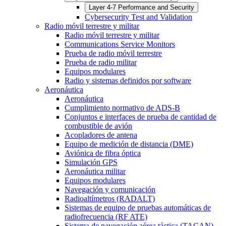
Layer 4-7 Performance and Security
Cybersecurity Test and Validation
Radio móvil terrestre y militar
Radio móvil terrestre y militar
Communications Service Monitors
Prueba de radio móvil terrestre
Prueba de radio militar
Equipos modulares
Radio y sistemas definidos por software
Aeronáutica
Aeronáutica
Cumplimiento normativo de ADS-B
Conjuntos e interfaces de prueba de cantidad de
combustible de avión
Acopladores de antena
Equipo de medición de distancia (DME)
Aviónica de fibra óptica
Simulación GPS
Aeronáutica militar
Equipos modulares
Navegación y comunicación
Radioaltímetros (RADALT)
Sistemas de equipo de pruebas automáticas de
radiofrecuencia (RF ATE)
Sistema de navegación aérea táctica (TACAN)