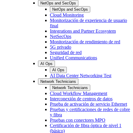
NetOps and SecOps
NetOps and SecOps
Cloud Monitoring
Monitorización de experiencia de usuario
final
Integrations and Partner Ecosystem
NetSecOps
Monitorización de rendimiento de red
5G privado
Seguridad de red
Unified Communications
AI Ops
AI Ops
AI Data Center Networking Test
Network Technicians
Network Technicians
Cloud Workflow Management
Interconexión de centros de datos
Prueba de activación de servicio Ethernet
Pruebas y certificaciones de redes de cobre
y fibra
Pruebas con conectores MPO
Certificación de fibra óptica de nivel 1
(básico)