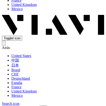
France
United Kingdom
Mexico
Toggler icon
Atrás
United States
中国
日本
Brasil
СНГ
Deutschland
España
France
United Kingdom
Mexico
Search icon