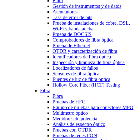
Fibra
Gestión de instrumentos y de datos
Atenuadores
Tasa de error de bits
Prueba de instalaciones de cobre, DSL,
Wi-Fi y banda ancha
Prueba de DOCSIS
Comprobadores de fibra óptica
Prueba de Ethernet
OTDR y caracterización de fibra
Identificadores de fibra óptica
Inspección y limpieza de fibra óptica
Localizadores de fallos
Sensores de fibra óptica
Fuentes de luz de fibra óptica
Hollow Core Fiber (HCF) Testing
Fibra
Fibra
Pruebas de HFC
Equipo de pruebas para conectores MPO
Multímetro óptico
Medidores de potencia
Análisis de espectro óptico
Pruebas con OTDR
Pruebas de redes PON