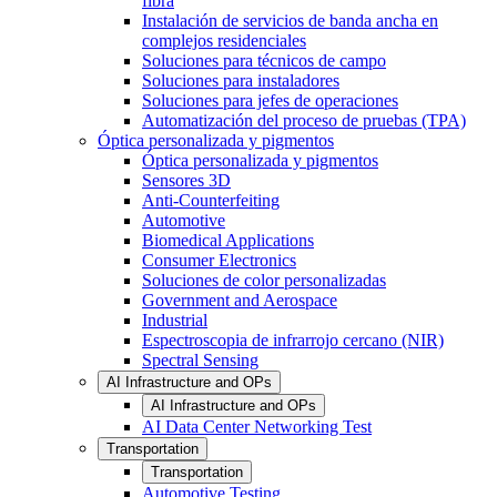
fibra
Instalación de servicios de banda ancha en
complejos residenciales
Soluciones para técnicos de campo
Soluciones para instaladores
Soluciones para jefes de operaciones
Automatización del proceso de pruebas (TPA)
Óptica personalizada y pigmentos
Óptica personalizada y pigmentos
Sensores 3D
Anti-Counterfeiting
Automotive
Biomedical Applications
Consumer Electronics
Soluciones de color personalizadas
Government and Aerospace
Industrial
Espectroscopia de infrarrojo cercano (NIR)
Spectral Sensing
AI Infrastructure and OPs
AI Infrastructure and OPs
AI Data Center Networking Test
Transportation
Transportation
Automotive Testing