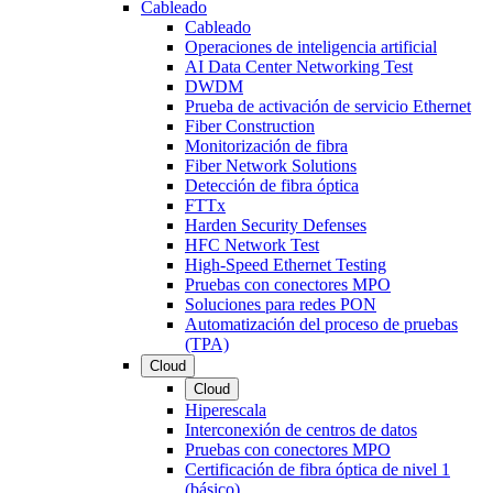
Cableado
Cableado
Operaciones de inteligencia artificial
AI Data Center Networking Test
DWDM
Prueba de activación de servicio Ethernet
Fiber Construction
Monitorización de fibra
Fiber Network Solutions
Detección de fibra óptica
FTTx
Harden Security Defenses
HFC Network Test
High-Speed Ethernet Testing
Pruebas con conectores MPO
Soluciones para redes PON
Automatización del proceso de pruebas
(TPA)
Cloud
Cloud
Hiperescala
Interconexión de centros de datos
Pruebas con conectores MPO
Certificación de fibra óptica de nivel 1
(básico)