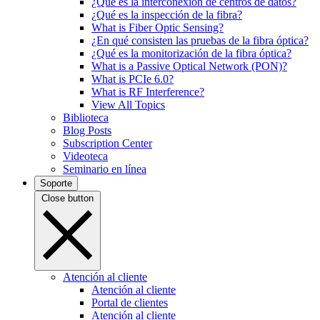
¿Qué es la interconexión de centros de datos?
¿Qué es la inspección de la fibra?
What is Fiber Optic Sensing?
¿En qué consisten las pruebas de la fibra óptica?
¿Qué es la monitorización de la fibra óptica?
What is a Passive Optical Network (PON)?
What is PCIe 6.0?
What is RF Interference?
View All Topics
Biblioteca
Blog Posts
Subscription Center
Videoteca
Seminario en línea
Soporte
Close button
Atención al cliente
Atención al cliente
Portal de clientes
Atención al cliente