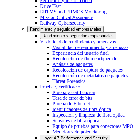
Ferrocarril y misión crítica
Drive Test
ERTMS and FRMCS Monitoring
Mission Critical Assurance
Railway Cybersecurity
Rendimiento y seguridad empresariales
Rendimiento y seguridad empresariales
Visibilidad de rendimiento y amenazas
Visibilidad de rendimiento y amenazas
Experiencia del usuario final
Recolección de flujo enriquecido
Análisis de paquetes
Recolección de captura de paquetes
Recolección de metadatos de paquetes
Threat Forensics
Prueba y certificación
Prueba y certificación
Tasa de error de bits
Prueba de Ethernet
Identificadores de fibra óptica
Inspección y limpieza de fibra óptica
Sensores de fibra óptica
Equipo de pruebas para conectores MPO
Medidores de potencia
Layer 4-7 Performance and Security