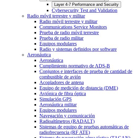
Layer 4-7 Performance and Security
Cybersecurity Test and Validation
Radio móvil terrestre y militar
Radio móvil terrestre y militar
Communications Service Monitors
Prueba de radio móvil terrestre
Prueba de radio militar
Equipos modulares
Radio y sistemas definidos por software
Aeronáutica
Aeronáutica
Cumplimiento normativo de ADS-B
Conjuntos e interfaces de prueba de cantidad de
combustible de avión
Acopladores de antena
Equipo de medición de distancia (DME)
Aviónica de fibra óptica
Simulación GPS
Aeronáutica militar
Equipos modulares
Navegación y comunicación
Radioaltímetros (RADALT)
Sistemas de equipo de pruebas automáticas de
radiofrecuencia (RF ATE)
Sistema de navegación aérea táctica (TACAN)