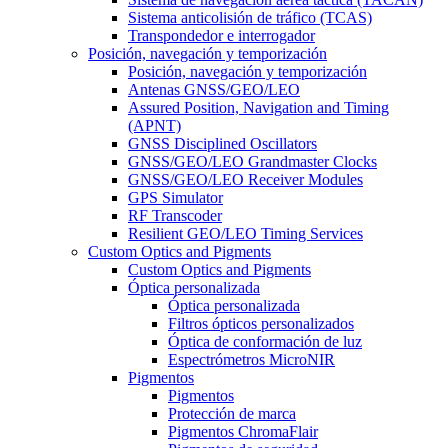
Sistema anticolisión de tráfico (TCAS)
Transpondedor e interrogador
Posición, navegación y temporización
Posición, navegación y temporización
Antenas GNSS/GEO/LEO
Assured Position, Navigation and Timing
(APNT)
GNSS Disciplined Oscillators
GNSS/GEO/LEO Grandmaster Clocks
GNSS/GEO/LEO Receiver Modules
GPS Simulator
RF Transcoder
Resilient GEO/LEO Timing Services
Custom Optics and Pigments
Custom Optics and Pigments
Óptica personalizada
Óptica personalizada
Filtros ópticos personalizados
Óptica de conformación de luz
Espectrómetros MicroNIR
Pigmentos
Pigmentos
Protección de marca
Pigmentos ChromaFlair