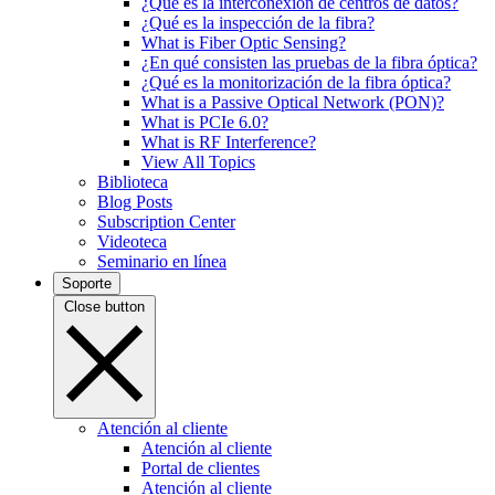
¿Qué es la interconexión de centros de datos?
¿Qué es la inspección de la fibra?
What is Fiber Optic Sensing?
¿En qué consisten las pruebas de la fibra óptica?
¿Qué es la monitorización de la fibra óptica?
What is a Passive Optical Network (PON)?
What is PCIe 6.0?
What is RF Interference?
View All Topics
Biblioteca
Blog Posts
Subscription Center
Videoteca
Seminario en línea
Soporte
Close button
Atención al cliente
Atención al cliente
Portal de clientes
Atención al cliente