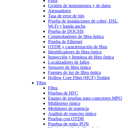
Fibra
Gestión de instrumentos y de datos
Atenuadores
Tasa de error de bits
Prueba de instalaciones de cobre, DSL,
Wi-Fi y banda ancha
Prueba de DOCSIS
Comprobadores de fibra óptica
Prueba de Ethernet
OTDR y caracterización de fibra
Identificadores de fibra óptica
Inspección y limpieza de fibra óptica
Localizadores de fallos
Sensores de fibra óptica
Fuentes de luz de fibra óptica
Hollow Core Fiber (HCF) Testing
Fibra
Fibra
Pruebas de HFC
Equipo de pruebas para conectores MPO
Multímetro óptico
Medidores de potencia
Análisis de espectro óptico
Pruebas con OTDR
Pruebas de redes PON