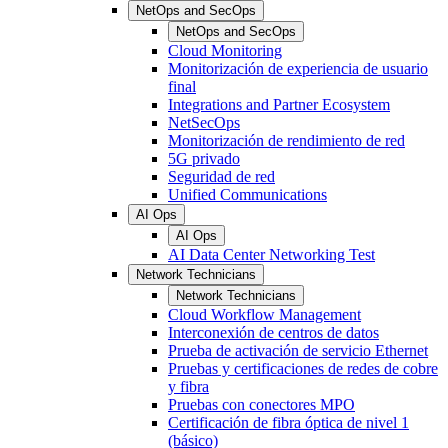
NetOps and SecOps
NetOps and SecOps
Cloud Monitoring
Monitorización de experiencia de usuario
final
Integrations and Partner Ecosystem
NetSecOps
Monitorización de rendimiento de red
5G privado
Seguridad de red
Unified Communications
AI Ops
AI Ops
AI Data Center Networking Test
Network Technicians
Network Technicians
Cloud Workflow Management
Interconexión de centros de datos
Prueba de activación de servicio Ethernet
Pruebas y certificaciones de redes de cobre
y fibra
Pruebas con conectores MPO
Certificación de fibra óptica de nivel 1
(básico)