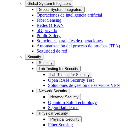
Global System Integrators
Global System Integrators
Operaciones de inteligencia artificial
Fiber Sensing
Redes O-RAN
5G privado
Public Safety
Soluciones para jefes de operaciones
Automatización del proceso de pruebas (TPA)
Seguridad de red
Security
Security
Lab Testing for Security
Lab Testing for Security
Open RAN Security Test
Soluciones de gestión de servicios VPN
Network Security
Network Security
Quantum-Safe Technology
Seguridad de red
Physical Security
Physical Security
Fiber Sensing