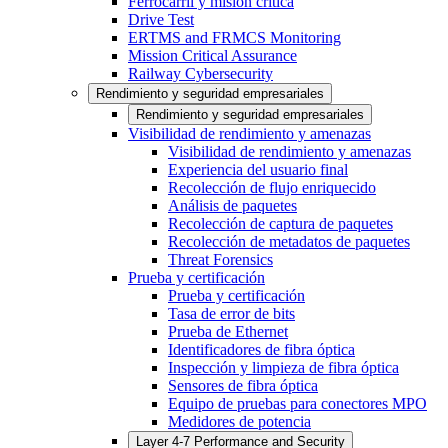
Ferrocarril y misión crítica
Drive Test
ERTMS and FRMCS Monitoring
Mission Critical Assurance
Railway Cybersecurity
Rendimiento y seguridad empresariales
Rendimiento y seguridad empresariales
Visibilidad de rendimiento y amenazas
Visibilidad de rendimiento y amenazas
Experiencia del usuario final
Recolección de flujo enriquecido
Análisis de paquetes
Recolección de captura de paquetes
Recolección de metadatos de paquetes
Threat Forensics
Prueba y certificación
Prueba y certificación
Tasa de error de bits
Prueba de Ethernet
Identificadores de fibra óptica
Inspección y limpieza de fibra óptica
Sensores de fibra óptica
Equipo de pruebas para conectores MPO
Medidores de potencia
Layer 4-7 Performance and Security