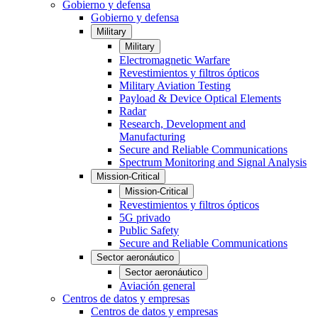
Gobierno y defensa
Gobierno y defensa
Military
Military
Electromagnetic Warfare
Revestimientos y filtros ópticos
Military Aviation Testing
Payload & Device Optical Elements
Radar
Research, Development and
Manufacturing
Secure and Reliable Communications
Spectrum Monitoring and Signal Analysis
Mission-Critical
Mission-Critical
Revestimientos y filtros ópticos
5G privado
Public Safety
Secure and Reliable Communications
Sector aeronáutico
Sector aeronáutico
Aviación general
Centros de datos y empresas
Centros de datos y empresas