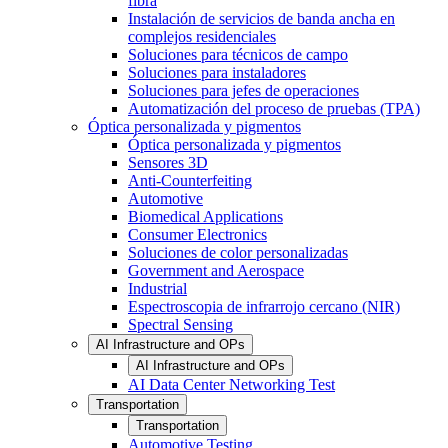
fibra
Instalación de servicios de banda ancha en
complejos residenciales
Soluciones para técnicos de campo
Soluciones para instaladores
Soluciones para jefes de operaciones
Automatización del proceso de pruebas (TPA)
Óptica personalizada y pigmentos
Óptica personalizada y pigmentos
Sensores 3D
Anti-Counterfeiting
Automotive
Biomedical Applications
Consumer Electronics
Soluciones de color personalizadas
Government and Aerospace
Industrial
Espectroscopia de infrarrojo cercano (NIR)
Spectral Sensing
AI Infrastructure and OPs
AI Infrastructure and OPs
AI Data Center Networking Test
Transportation
Transportation
Automotive Testing