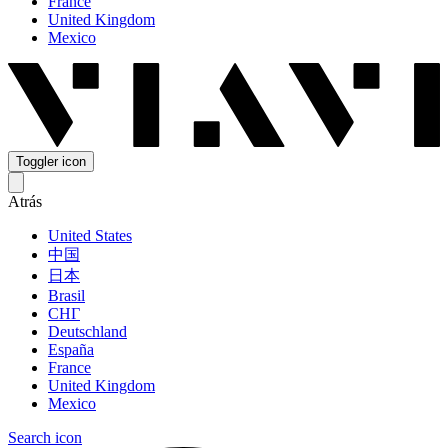
France
United Kingdom
Mexico
Toggler icon
Atrás
United States
中国
日本
Brasil
СНГ
Deutschland
España
France
United Kingdom
Mexico
Search icon