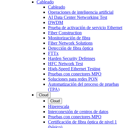
Cableado
Cableado
Operaciones de inteligencia artificial
AI Data Center Networking Test
DWDM
Prueba de activación de servicio Ethernet
Fiber Construction
Monitorización de fibra
Fiber Network Solutions
Detección de fibra óptica
FTTx
Harden Security Defenses
HFC Network Test
High-Speed Ethernet Testing
Pruebas con conectores MPO
Soluciones para redes PON
Automatización del proceso de pruebas
(TPA)
Cloud
Cloud
Hiperescala
Interconexión de centros de datos
Pruebas con conectores MPO
Certificación de fibra óptica de nivel 1
(básico)