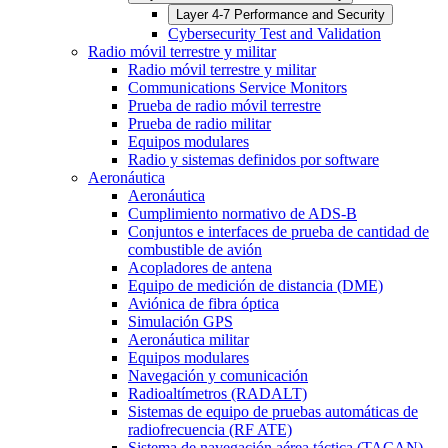
Layer 4-7 Performance and Security
Cybersecurity Test and Validation
Radio móvil terrestre y militar
Radio móvil terrestre y militar
Communications Service Monitors
Prueba de radio móvil terrestre
Prueba de radio militar
Equipos modulares
Radio y sistemas definidos por software
Aeronáutica
Aeronáutica
Cumplimiento normativo de ADS-B
Conjuntos e interfaces de prueba de cantidad de
combustible de avión
Acopladores de antena
Equipo de medición de distancia (DME)
Aviónica de fibra óptica
Simulación GPS
Aeronáutica militar
Equipos modulares
Navegación y comunicación
Radioaltímetros (RADALT)
Sistemas de equipo de pruebas automáticas de
radiofrecuencia (RF ATE)
Sistema de navegación aérea táctica (TACAN)