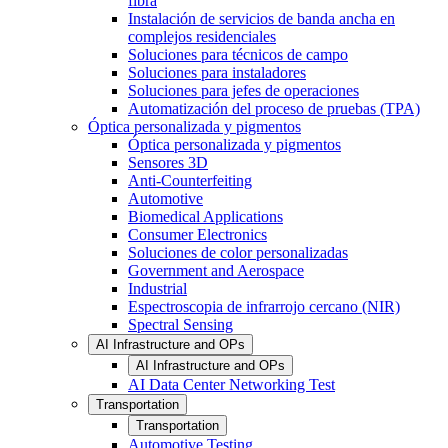
fibra
Instalación de servicios de banda ancha en
complejos residenciales
Soluciones para técnicos de campo
Soluciones para instaladores
Soluciones para jefes de operaciones
Automatización del proceso de pruebas (TPA)
Óptica personalizada y pigmentos
Óptica personalizada y pigmentos
Sensores 3D
Anti-Counterfeiting
Automotive
Biomedical Applications
Consumer Electronics
Soluciones de color personalizadas
Government and Aerospace
Industrial
Espectroscopia de infrarrojo cercano (NIR)
Spectral Sensing
AI Infrastructure and OPs
AI Infrastructure and OPs
AI Data Center Networking Test
Transportation
Transportation
Automotive Testing