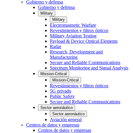
Gobierno y defensa
Gobierno y defensa
Military
Military
Electromagnetic Warfare
Revestimientos y filtros ópticos
Military Aviation Testing
Payload & Device Optical Elements
Radar
Research, Development and
Manufacturing
Secure and Reliable Communications
Spectrum Monitoring and Signal Analysis
Mission-Critical
Mission-Critical
Revestimientos y filtros ópticos
5G privado
Public Safety
Secure and Reliable Communications
Sector aeronáutico
Sector aeronáutico
Aviación general
Centros de datos y empresas
Centros de datos y empresas