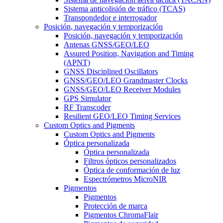
Sistema anticolisión de tráfico (TCAS)
Transpondedor e interrogador
Posición, navegación y temporización
Posición, navegación y temporización
Antenas GNSS/GEO/LEO
Assured Position, Navigation and Timing
(APNT)
GNSS Disciplined Oscillators
GNSS/GEO/LEO Grandmaster Clocks
GNSS/GEO/LEO Receiver Modules
GPS Simulator
RF Transcoder
Resilient GEO/LEO Timing Services
Custom Optics and Pigments
Custom Optics and Pigments
Óptica personalizada
Óptica personalizada
Filtros ópticos personalizados
Óptica de conformación de luz
Espectrómetros MicroNIR
Pigmentos
Pigmentos
Protección de marca
Pigmentos ChromaFlair