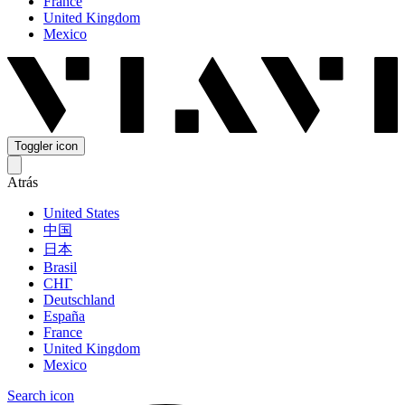
France
United Kingdom
Mexico
Toggler icon
Atrás
United States
中国
日本
Brasil
СНГ
Deutschland
España
France
United Kingdom
Mexico
Search icon