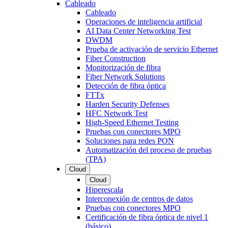
Cableado
Cableado
Operaciones de inteligencia artificial
AI Data Center Networking Test
DWDM
Prueba de activación de servicio Ethernet
Fiber Construction
Monitorización de fibra
Fiber Network Solutions
Detección de fibra óptica
FTTx
Harden Security Defenses
HFC Network Test
High-Speed Ethernet Testing
Pruebas con conectores MPO
Soluciones para redes PON
Automatización del proceso de pruebas
(TPA)
Cloud
Cloud
Hiperescala
Interconexión de centros de datos
Pruebas con conectores MPO
Certificación de fibra óptica de nivel 1
(básico)