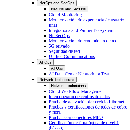
NetOps and SecOps
NetOps and SecOps
Cloud Monitoring
Monitorización de experiencia de usuario
final
Integrations and Partner Ecosystem
NetSecOps
Monitorización de rendimiento de red
5G privado
Seguridad de red
Unified Communications
AI Ops
AI Ops
AI Data Center Networking Test
Network Technicians
Network Technicians
Cloud Workflow Management
Interconexión de centros de datos
Prueba de activación de servicio Ethernet
Pruebas y certificaciones de redes de cobre
y fibra
Pruebas con conectores MPO
Certificación de fibra óptica de nivel 1
(básico)