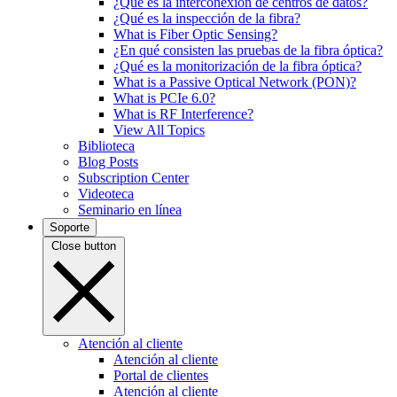
¿Qué es la interconexión de centros de datos?
¿Qué es la inspección de la fibra?
What is Fiber Optic Sensing?
¿En qué consisten las pruebas de la fibra óptica?
¿Qué es la monitorización de la fibra óptica?
What is a Passive Optical Network (PON)?
What is PCIe 6.0?
What is RF Interference?
View All Topics
Biblioteca
Blog Posts
Subscription Center
Videoteca
Seminario en línea
Soporte
Close button
Atención al cliente
Atención al cliente
Portal de clientes
Atención al cliente