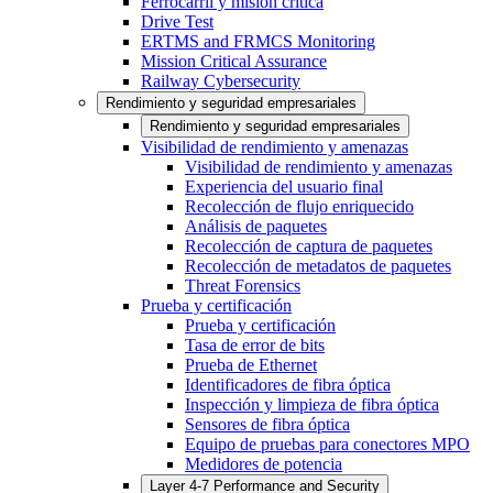
Ferrocarril y misión crítica
Drive Test
ERTMS and FRMCS Monitoring
Mission Critical Assurance
Railway Cybersecurity
Rendimiento y seguridad empresariales
Rendimiento y seguridad empresariales
Visibilidad de rendimiento y amenazas
Visibilidad de rendimiento y amenazas
Experiencia del usuario final
Recolección de flujo enriquecido
Análisis de paquetes
Recolección de captura de paquetes
Recolección de metadatos de paquetes
Threat Forensics
Prueba y certificación
Prueba y certificación
Tasa de error de bits
Prueba de Ethernet
Identificadores de fibra óptica
Inspección y limpieza de fibra óptica
Sensores de fibra óptica
Equipo de pruebas para conectores MPO
Medidores de potencia
Layer 4-7 Performance and Security