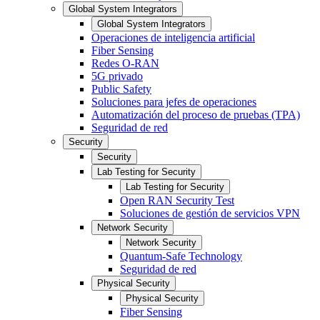
Global System Integrators
Global System Integrators
Operaciones de inteligencia artificial
Fiber Sensing
Redes O-RAN
5G privado
Public Safety
Soluciones para jefes de operaciones
Automatización del proceso de pruebas (TPA)
Seguridad de red
Security
Security
Lab Testing for Security
Lab Testing for Security
Open RAN Security Test
Soluciones de gestión de servicios VPN
Network Security
Network Security
Quantum-Safe Technology
Seguridad de red
Physical Security
Physical Security
Fiber Sensing