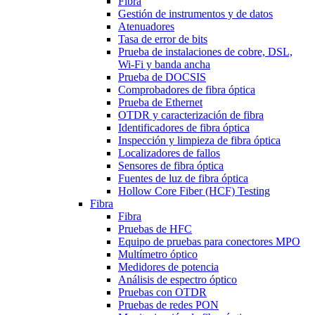
Fibra
Gestión de instrumentos y de datos
Atenuadores
Tasa de error de bits
Prueba de instalaciones de cobre, DSL,
Wi-Fi y banda ancha
Prueba de DOCSIS
Comprobadores de fibra óptica
Prueba de Ethernet
OTDR y caracterización de fibra
Identificadores de fibra óptica
Inspección y limpieza de fibra óptica
Localizadores de fallos
Sensores de fibra óptica
Fuentes de luz de fibra óptica
Hollow Core Fiber (HCF) Testing
Fibra
Fibra
Pruebas de HFC
Equipo de pruebas para conectores MPO
Multímetro óptico
Medidores de potencia
Análisis de espectro óptico
Pruebas con OTDR
Pruebas de redes PON