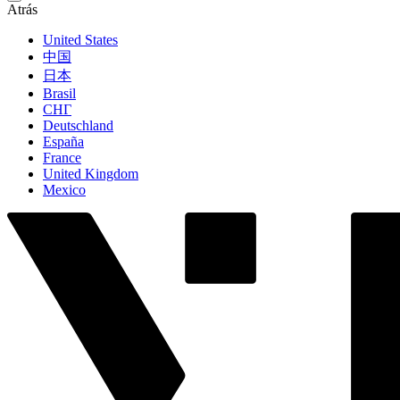
Atrás
United States
中国
日本
Brasil
СНГ
Deutschland
España
France
United Kingdom
Mexico