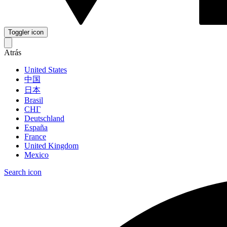
Toggler icon
Atrás
United States
中国
日本
Brasil
СНГ
Deutschland
España
France
United Kingdom
Mexico
Search icon