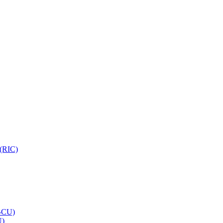
 (RIC)
O-CU)
U)