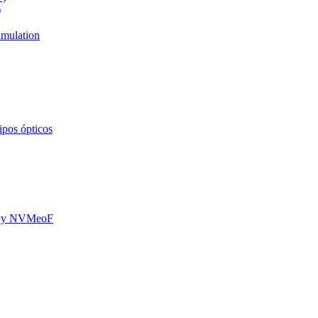
)
mulation
ipos ópticos
oE y NVMeoF