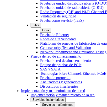
Prueba de unidad distribuida abierta (O-DU
Prueba de unidad de radio abierta (O-RU)
Radio Frequency (RF) and Wi-Fi Channel E
Validación de seguridad
Prueba como servicio (TaaS)
Fibra
Fibra
Prueba de Ethernet
Redes de alta velocidad
Plataforma de pruebas de fabricación de equ
Cybersecurity Test and Validation
Network Impairment and Emulation Testing
Prueba de red de almacenamiento
Prueba de red de almacenamiento
Equipo de pruebas de PCIe
SAS y SATA
Tecnologías Fibre Channel, Ethernet, FC
Prueba de protocolo
Analizadores y generadores
Dispositivos interferentes
Implementación y mantenimiento de la red
Implementación y mantenimiento de la red
Servicios inalámbricos
Servicios inalámbricos