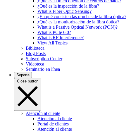
¿Qué es la interconexión de centros de datos?
¿Qué es la inspección de la fibra?
What is Fiber Optic Sensing?
¿En qué consisten las pruebas de la fibra óptica?
¿Qué es la monitorización de la fibra óptica?
What is a Passive Optical Network (PON)?
What is PCIe 6.0?
What is RF Interference?
View All Topics
Biblioteca
Blog Posts
Subscription Center
Videoteca
Seminario en línea
Soporte
Close button
Atención al cliente
Atención al cliente
Portal de clientes
Atención al cliente