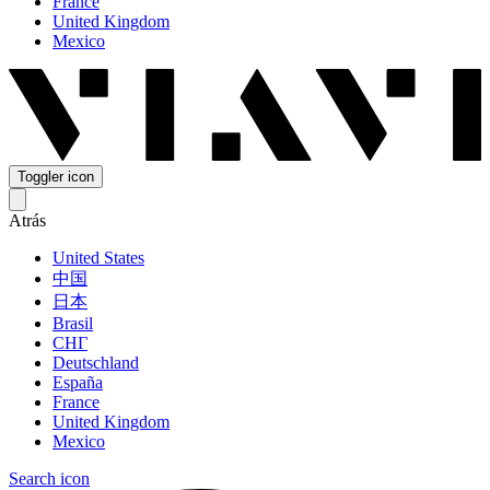
France
United Kingdom
Mexico
Toggler icon
Atrás
United States
中国
日本
Brasil
СНГ
Deutschland
España
France
United Kingdom
Mexico
Search icon