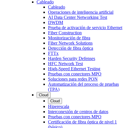
Cableado
Cableado
Operaciones de inteligencia artificial
AI Data Center Networking Test
DWDM
Prueba de activación de servicio Ethernet
Fiber Construction
Monitorización de fibra
Fiber Network Solutions
Detección de fibra óptica
FTTx
Harden Security Defenses
HFC Network Test
High-Speed Ethernet Testing
Pruebas con conectores MPO
Soluciones para redes PON
Automatización del proceso de pruebas
(TPA)
Cloud
Cloud
Hiperescala
Interconexión de centros de datos
Pruebas con conectores MPO
Certificación de fibra óptica de nivel 1
(básico)