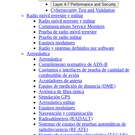
Layer 4-7 Performance and Security
Cybersecurity Test and Validation
Radio móvil terrestre y militar
Radio móvil terrestre y militar
Communications Service Monitors
Prueba de radio móvil terrestre
Prueba de radio militar
Equipos modulares
Radio y sistemas definidos por software
Aeronáutica
Aeronáutica
Cumplimiento normativo de ADS-B
Conjuntos e interfaces de prueba de cantidad de
combustible de avión
Acopladores de antena
Equipo de medición de distancia (DME)
Aviónica de fibra óptica
Simulación GPS
Aeronáutica militar
Equipos modulares
Navegación y comunicación
Radioaltímetros (RADALT)
Sistemas de equipo de pruebas automáticas de
radiofrecuencia (RF ATE)
Sistema de navegación aérea táctica (TACAN)