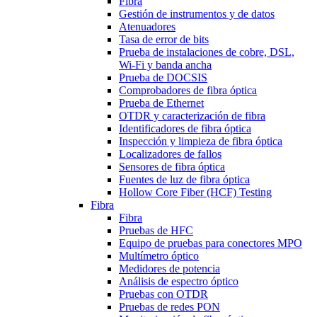
Fibra
Gestión de instrumentos y de datos
Atenuadores
Tasa de error de bits
Prueba de instalaciones de cobre, DSL,
Wi-Fi y banda ancha
Prueba de DOCSIS
Comprobadores de fibra óptica
Prueba de Ethernet
OTDR y caracterización de fibra
Identificadores de fibra óptica
Inspección y limpieza de fibra óptica
Localizadores de fallos
Sensores de fibra óptica
Fuentes de luz de fibra óptica
Hollow Core Fiber (HCF) Testing
Fibra
Fibra
Pruebas de HFC
Equipo de pruebas para conectores MPO
Multímetro óptico
Medidores de potencia
Análisis de espectro óptico
Pruebas con OTDR
Pruebas de redes PON