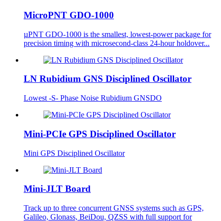
MicroPNT GDO-1000
µPNT GDO-1000 is the smallest, lowest-power package for
precision timing with microsecond-class 24-hour holdover...
LN Rubidium GNS Disciplined Oscillator
Lowest -S- Phase Noise Rubidium GNSDO
Mini-PCIe GPS Disciplined Oscillator
Mini GPS Disciplined Oscillator
Mini-JLT Board
Track up to three concurrent GNSS systems such as GPS,
Galileo, Glonass, BeiDou, QZSS with full support for