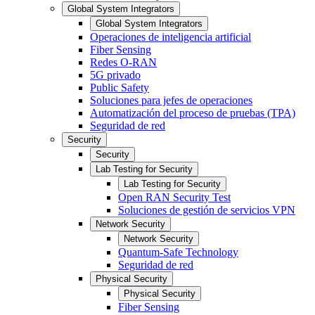
Global System Integrators
Global System Integrators
Operaciones de inteligencia artificial
Fiber Sensing
Redes O-RAN
5G privado
Public Safety
Soluciones para jefes de operaciones
Automatización del proceso de pruebas (TPA)
Seguridad de red
Security
Security
Lab Testing for Security
Lab Testing for Security
Open RAN Security Test
Soluciones de gestión de servicios VPN
Network Security
Network Security
Quantum-Safe Technology
Seguridad de red
Physical Security
Physical Security
Fiber Sensing