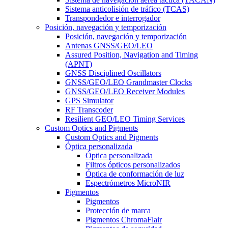
Sistema anticolisión de tráfico (TCAS)
Transpondedor e interrogador
Posición, navegación y temporización
Posición, navegación y temporización
Antenas GNSS/GEO/LEO
Assured Position, Navigation and Timing
(APNT)
GNSS Disciplined Oscillators
GNSS/GEO/LEO Grandmaster Clocks
GNSS/GEO/LEO Receiver Modules
GPS Simulator
RF Transcoder
Resilient GEO/LEO Timing Services
Custom Optics and Pigments
Custom Optics and Pigments
Óptica personalizada
Óptica personalizada
Filtros ópticos personalizados
Óptica de conformación de luz
Espectrómetros MicroNIR
Pigmentos
Pigmentos
Protección de marca
Pigmentos ChromaFlair