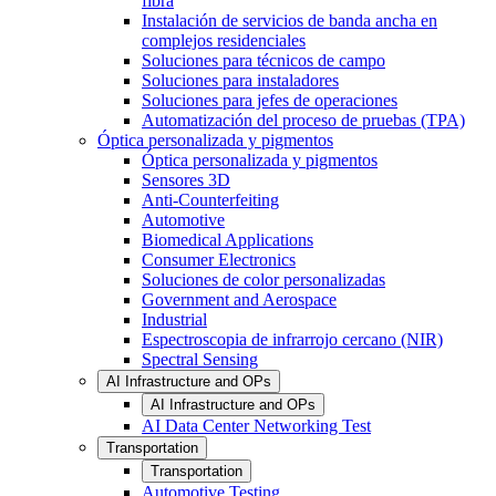
fibra
Instalación de servicios de banda ancha en
complejos residenciales
Soluciones para técnicos de campo
Soluciones para instaladores
Soluciones para jefes de operaciones
Automatización del proceso de pruebas (TPA)
Óptica personalizada y pigmentos
Óptica personalizada y pigmentos
Sensores 3D
Anti-Counterfeiting
Automotive
Biomedical Applications
Consumer Electronics
Soluciones de color personalizadas
Government and Aerospace
Industrial
Espectroscopia de infrarrojo cercano (NIR)
Spectral Sensing
AI Infrastructure and OPs
AI Infrastructure and OPs
AI Data Center Networking Test
Transportation
Transportation
Automotive Testing