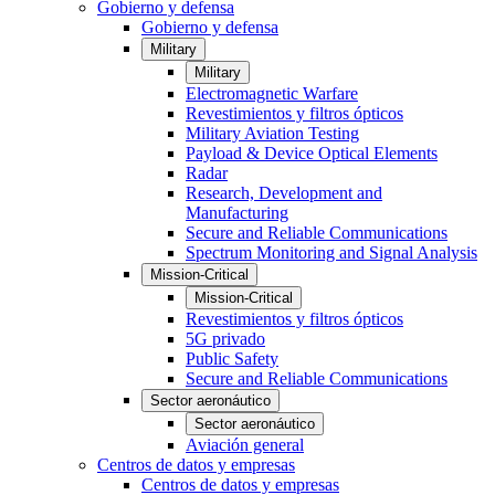
Gobierno y defensa
Gobierno y defensa
Military
Military
Electromagnetic Warfare
Revestimientos y filtros ópticos
Military Aviation Testing
Payload & Device Optical Elements
Radar
Research, Development and
Manufacturing
Secure and Reliable Communications
Spectrum Monitoring and Signal Analysis
Mission-Critical
Mission-Critical
Revestimientos y filtros ópticos
5G privado
Public Safety
Secure and Reliable Communications
Sector aeronáutico
Sector aeronáutico
Aviación general
Centros de datos y empresas
Centros de datos y empresas