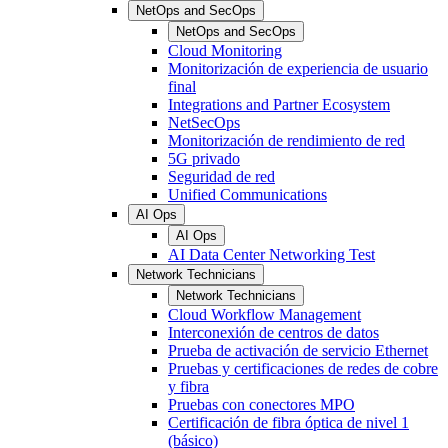
NetOps and SecOps
NetOps and SecOps
Cloud Monitoring
Monitorización de experiencia de usuario
final
Integrations and Partner Ecosystem
NetSecOps
Monitorización de rendimiento de red
5G privado
Seguridad de red
Unified Communications
AI Ops
AI Ops
AI Data Center Networking Test
Network Technicians
Network Technicians
Cloud Workflow Management
Interconexión de centros de datos
Prueba de activación de servicio Ethernet
Pruebas y certificaciones de redes de cobre
y fibra
Pruebas con conectores MPO
Certificación de fibra óptica de nivel 1
(básico)