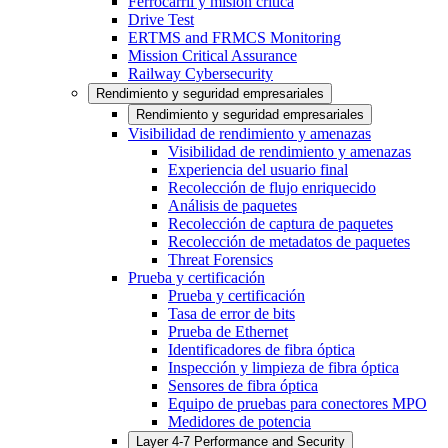
Ferrocarril y misión crítica
Drive Test
ERTMS and FRMCS Monitoring
Mission Critical Assurance
Railway Cybersecurity
Rendimiento y seguridad empresariales
Rendimiento y seguridad empresariales
Visibilidad de rendimiento y amenazas
Visibilidad de rendimiento y amenazas
Experiencia del usuario final
Recolección de flujo enriquecido
Análisis de paquetes
Recolección de captura de paquetes
Recolección de metadatos de paquetes
Threat Forensics
Prueba y certificación
Prueba y certificación
Tasa de error de bits
Prueba de Ethernet
Identificadores de fibra óptica
Inspección y limpieza de fibra óptica
Sensores de fibra óptica
Equipo de pruebas para conectores MPO
Medidores de potencia
Layer 4-7 Performance and Security