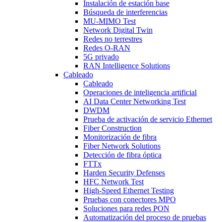
Instalación de estación base
Búsqueda de interferencias
MU-MIMO Test
Network Digital Twin
Redes no terrestres
Redes O-RAN
5G privado
RAN Intelligence Solutions
Cableado
Cableado
Operaciones de inteligencia artificial
AI Data Center Networking Test
DWDM
Prueba de activación de servicio Ethernet
Fiber Construction
Monitorización de fibra
Fiber Network Solutions
Detección de fibra óptica
FTTx
Harden Security Defenses
HFC Network Test
High-Speed Ethernet Testing
Pruebas con conectores MPO
Soluciones para redes PON
Automatización del proceso de pruebas