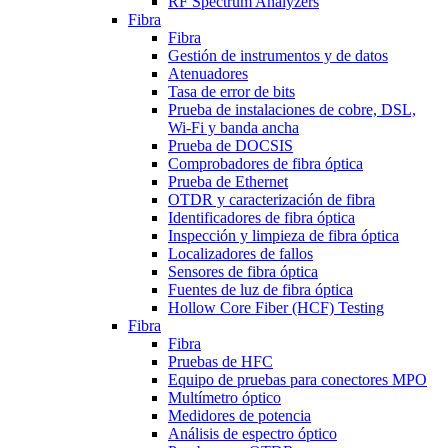
RF Spectrum Analyzers
Fibra
Fibra
Gestión de instrumentos y de datos
Atenuadores
Tasa de error de bits
Prueba de instalaciones de cobre, DSL,
Wi-Fi y banda ancha
Prueba de DOCSIS
Comprobadores de fibra óptica
Prueba de Ethernet
OTDR y caracterización de fibra
Identificadores de fibra óptica
Inspección y limpieza de fibra óptica
Localizadores de fallos
Sensores de fibra óptica
Fuentes de luz de fibra óptica
Hollow Core Fiber (HCF) Testing
Fibra
Fibra
Pruebas de HFC
Equipo de pruebas para conectores MPO
Multímetro óptico
Medidores de potencia
Análisis de espectro óptico