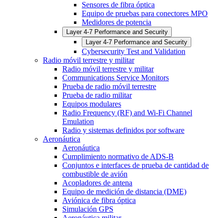
Sensores de fibra óptica
Equipo de pruebas para conectores MPO
Medidores de potencia
Layer 4-7 Performance and Security
Layer 4-7 Performance and Security
Cybersecurity Test and Validation
Radio móvil terrestre y militar
Radio móvil terrestre y militar
Communications Service Monitors
Prueba de radio móvil terrestre
Prueba de radio militar
Equipos modulares
Radio Frequency (RF) and Wi-Fi Channel
Emulation
Radio y sistemas definidos por software
Aeronáutica
Aeronáutica
Cumplimiento normativo de ADS-B
Conjuntos e interfaces de prueba de cantidad de
combustible de avión
Acopladores de antena
Equipo de medición de distancia (DME)
Aviónica de fibra óptica
Simulación GPS
Aeronáutica militar