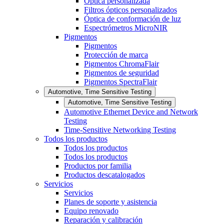
Óptica personalizada
Filtros ópticos personalizados
Óptica de conformación de luz
Espectrómetros MicroNIR
Pigmentos
Pigmentos
Protección de marca
Pigmentos ChromaFlair
Pigmentos de seguridad
Pigmentos SpectraFlair
Automotive, Time Sensitive Testing
Automotive, Time Sensitive Testing
Automotive Ethernet Device and Network
Testing
Time-Sensitive Networking Testing
Todos los productos
Todos los productos
Todos los productos
Productos por familia
Productos descatalogados
Servicios
Servicios
Planes de soporte y asistencia
Equipo renovado
Reparación y calibración