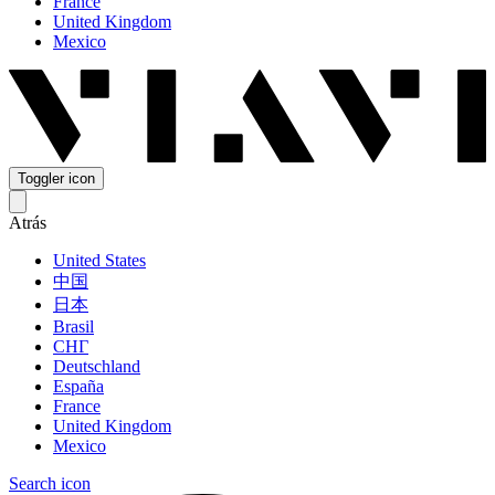
France
United Kingdom
Mexico
Toggler icon
Atrás
United States
中国
日本
Brasil
СНГ
Deutschland
España
France
United Kingdom
Mexico
Search icon