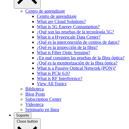
Centro de aprendizaje
Centro de aprendizaje
What are Cloud Solutions?
What is 5G Energy Consumption?
¿Qué son las pruebas de la tecnología 5G?
What is a Hyperscale Data Center?
¿Qué es la interconexión de centros de datos?
¿Qué es la inspección de la fibra?
What is Fiber Optic Sensing?
¿En qué consisten las pruebas de la fibra óptica?
¿Qué es la monitorización de la fibra óptica?
What is a Passive Optical Network (PON)?
What is PCIe 6.0?
What is RF Interference?
View All Topics
Biblioteca
Blog Posts
Subscription Center
Videoteca
Seminario en línea
Soporte
Close button