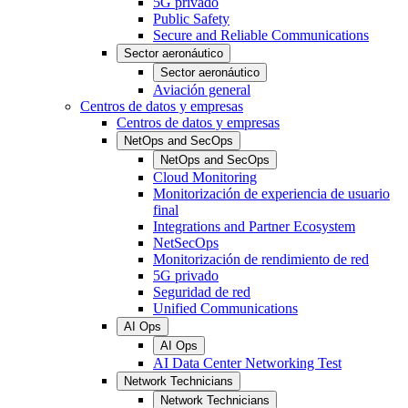
5G privado
Public Safety
Secure and Reliable Communications
Sector aeronáutico
Sector aeronáutico
Aviación general
Centros de datos y empresas
Centros de datos y empresas
NetOps and SecOps
NetOps and SecOps
Cloud Monitoring
Monitorización de experiencia de usuario
final
Integrations and Partner Ecosystem
NetSecOps
Monitorización de rendimiento de red
5G privado
Seguridad de red
Unified Communications
AI Ops
AI Ops
AI Data Center Networking Test
Network Technicians
Network Technicians