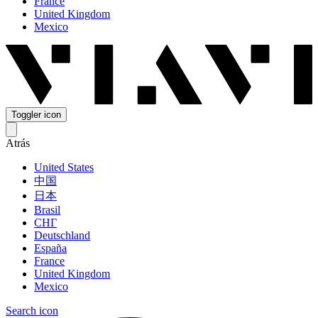
France
United Kingdom
Mexico
Toggler icon
Atrás
United States
中国
日本
Brasil
СНГ
Deutschland
España
France
United Kingdom
Mexico
Search icon