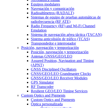
Equipos modulares
Navegación y comunicación
Radioaltímetros (RADALT)
Sistemas de equipo de pruebas automáticas de
radiofrecuencia (RF ATE)
Radio Frequency (RF) and Wi-Fi Channel
Emulation
Sistema de navegación aérea táctica (TACAN)
Sistema anticolisión de tráfico (TCAS)
Transpondedor e interrogador
Posición, navegación y temporización
Posición, navegación y temporización
Antenas GNSS/GEO/LEO
Assured Position, Navigation and Timing
(APNT)
GNSS Disciplined Oscillators
GNSS/GEO/LEO Grandmaster Clocks
GNSS/GEO/LEO Receiver Modules
GPS Simulator
RF Transcoder
Resilient GEO/LEO Timing Services
Custom Optics and Pigments
Custom Optics and Pigments
Óptica personalizada