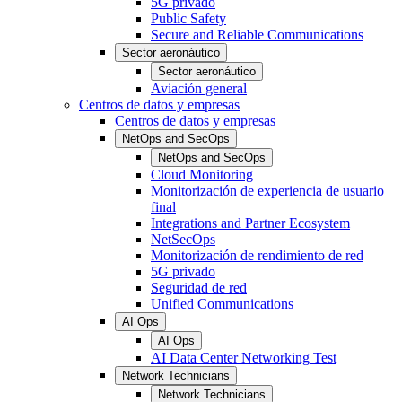
5G privado
Public Safety
Secure and Reliable Communications
Sector aeronáutico
Sector aeronáutico
Aviación general
Centros de datos y empresas
Centros de datos y empresas
NetOps and SecOps
NetOps and SecOps
Cloud Monitoring
Monitorización de experiencia de usuario
final
Integrations and Partner Ecosystem
NetSecOps
Monitorización de rendimiento de red
5G privado
Seguridad de red
Unified Communications
AI Ops
AI Ops
AI Data Center Networking Test
Network Technicians
Network Technicians