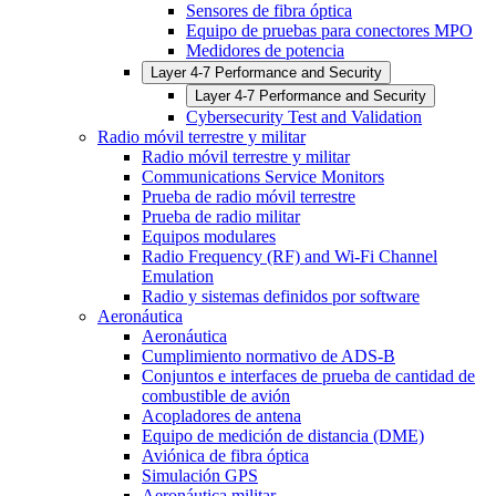
Sensores de fibra óptica
Equipo de pruebas para conectores MPO
Medidores de potencia
Layer 4-7 Performance and Security
Layer 4-7 Performance and Security
Cybersecurity Test and Validation
Radio móvil terrestre y militar
Radio móvil terrestre y militar
Communications Service Monitors
Prueba de radio móvil terrestre
Prueba de radio militar
Equipos modulares
Radio Frequency (RF) and Wi-Fi Channel
Emulation
Radio y sistemas definidos por software
Aeronáutica
Aeronáutica
Cumplimiento normativo de ADS-B
Conjuntos e interfaces de prueba de cantidad de
combustible de avión
Acopladores de antena
Equipo de medición de distancia (DME)
Aviónica de fibra óptica
Simulación GPS
Aeronáutica militar