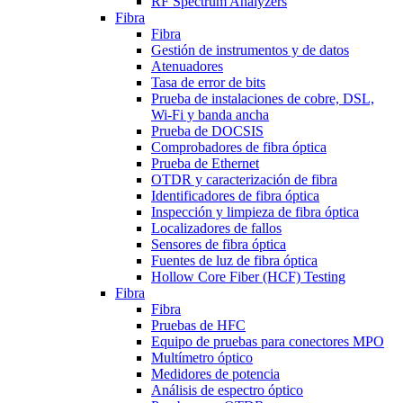
RF Spectrum Analyzers
Fibra
Fibra
Gestión de instrumentos y de datos
Atenuadores
Tasa de error de bits
Prueba de instalaciones de cobre, DSL,
Wi-Fi y banda ancha
Prueba de DOCSIS
Comprobadores de fibra óptica
Prueba de Ethernet
OTDR y caracterización de fibra
Identificadores de fibra óptica
Inspección y limpieza de fibra óptica
Localizadores de fallos
Sensores de fibra óptica
Fuentes de luz de fibra óptica
Hollow Core Fiber (HCF) Testing
Fibra
Fibra
Pruebas de HFC
Equipo de pruebas para conectores MPO
Multímetro óptico
Medidores de potencia
Análisis de espectro óptico