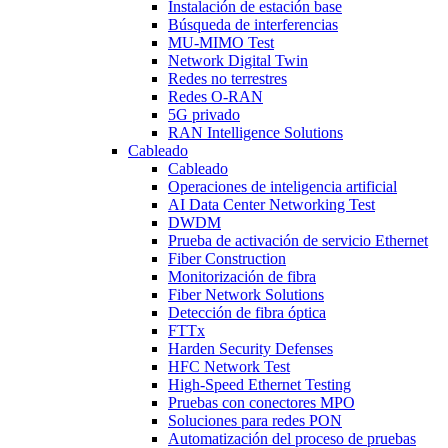
Instalación de estación base
Búsqueda de interferencias
MU-MIMO Test
Network Digital Twin
Redes no terrestres
Redes O-RAN
5G privado
RAN Intelligence Solutions
Cableado
Cableado
Operaciones de inteligencia artificial
AI Data Center Networking Test
DWDM
Prueba de activación de servicio Ethernet
Fiber Construction
Monitorización de fibra
Fiber Network Solutions
Detección de fibra óptica
FTTx
Harden Security Defenses
HFC Network Test
High-Speed Ethernet Testing
Pruebas con conectores MPO
Soluciones para redes PON
Automatización del proceso de pruebas