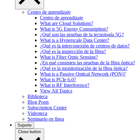
Centro de aprendizaje
Centro de aprendizaje
What are Cloud Solutions?
What is 5G Energy Consumption?
¿Qué son las pruebas de la tecnología 5G?
What is a Hyperscale Data Center?
¿Qué es la interconexión de centros de datos?
¿Qué es la inspección de la fibra?
What is Fiber Optic Sensing?
¿En qué consisten las pruebas de la fibra óptica?
¿Qué es la monitorización de la fibra óptica?
What is a Passive Optical Network (PON)?
What is PCIe 6.0?
What is RF Interference?
View All Topics
Biblioteca
Blog Posts
Subscription Center
Videoteca
Seminario en línea
Soporte
Close button