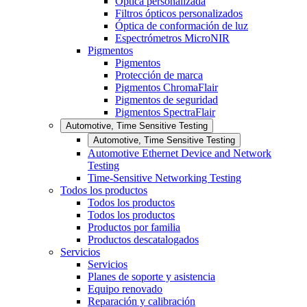
Óptica personalizada
Filtros ópticos personalizados
Óptica de conformación de luz
Espectrómetros MicroNIR
Pigmentos
Pigmentos
Protección de marca
Pigmentos ChromaFlair
Pigmentos de seguridad
Pigmentos SpectraFlair
Automotive, Time Sensitive Testing
Automotive, Time Sensitive Testing
Automotive Ethernet Device and Network
Testing
Time-Sensitive Networking Testing
Todos los productos
Todos los productos
Todos los productos
Productos por familia
Productos descatalogados
Servicios
Servicios
Planes de soporte y asistencia
Equipo renovado
Reparación y calibración