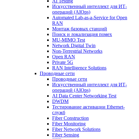
AI Testing
Искусственный интеллект для ИТ-
операций (AIOps)
Automated Lab-as-a-Service for Open
RAN
Монтаж базовых станций
Поиск и локализация помех
MU-MIMO Test
Network Digital Twin
Non-Terrestrial Networks
Open RAN
Private 5G
RAN Intelligence Solutions
Проводные сети
Проводные сети
Искусственный интеллект для ИТ-
операций (AIOps)
AI Data Center Networking Test
DWDM
Тестирование активации Ethernet-
служб
Fiber Construction
Fiber Monitoring
Fiber Network Solutions
Fiber Sensing