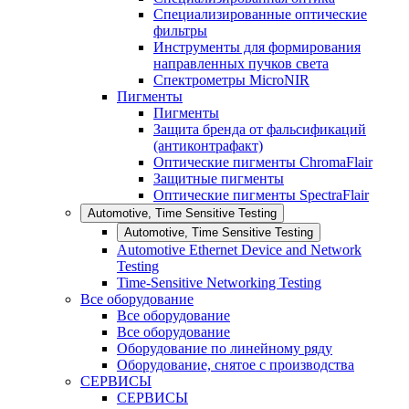
Специализированные оптические
фильтры
Инструменты для формирования
направленных пучков света
Спектрометры MicroNIR
Пигменты
Пигменты
Защита бренда от фальсификаций
(антиконтрафакт)
Оптические пигменты ChromaFlair
Защитные пигменты
Оптические пигменты SpectraFlair
Automotive, Time Sensitive Testing
Automotive, Time Sensitive Testing
Automotive Ethernet Device and Network
Testing
Time-Sensitive Networking Testing
Все оборудование
Все оборудование
Все оборудование
Оборудование по линейному ряду
Оборудование, снятое с производства
СЕРВИСЫ
СЕРВИСЫ