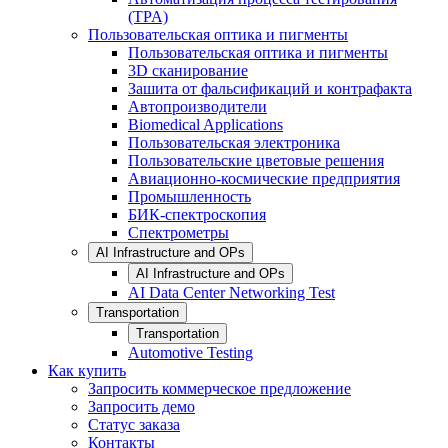
(TPA)
Пользовательская оптика и пигменты
Пользовательская оптика и пигменты
3D сканирование
Зашита от фальсификаций и контрафакта
Автопроизводители
Biomedical Applications
Пользовательская электроника
Пользовательские цветовые решения
Авиационно-космические предприятия
Промышленность
БИК-спектроскопия
Спектрометры
AI Infrastructure and OPs
AI Infrastructure and OPs
AI Data Center Networking Test
Transportation
Transportation
Automotive Testing
Как купить
Запросить коммерческое предложение
Запросить демо
Статус заказа
Контакты