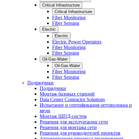
Critical Infrastructure
Critical Infrastructure
Fiber Monitoring
Fiber Sensing
Electric
Electric
Electric Power Operators
Fiber Monitoring
Fiber Sensing
Oil-Gas-Water
Oil-Gas-Water
Fiber Monitoring
Fiber Sensing
Подрядчики
Подрядчики
Монтаж базовых станций
Data Center Contractor Solutions
Испытание и сертификация оптоволокна и
меди
Монтаж ШПД-систем
Решения для эксплуатации сети
Решения для монтажа сети
Решения для руководителей проектов
Автоматизация процесса тестирования