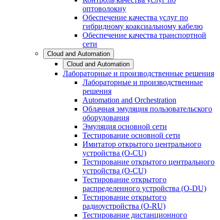
оптоволокну
Обеспечение качества услуг по
гибридному коаксиальному кабелю
Обеспечение качества транспортной
сети
Cloud and Automation
Cloud and Automation
Лабораторные и производственные решения
Лабораторные и производственные
решения
Automation and Orchestration
Облачная эмуляция пользовательского
оборудования
Эмуляция основной сети
Тестирование основной сети
Имитатор открытого центрального
устройства (O-CU)
Тестирование открытого центрального
устройства (O-CU)
Тестирование открытого
распределенного устройства (O-DU)
Тестирование открытого
радиоустройства (O-RU)
Тестирование дистанционного