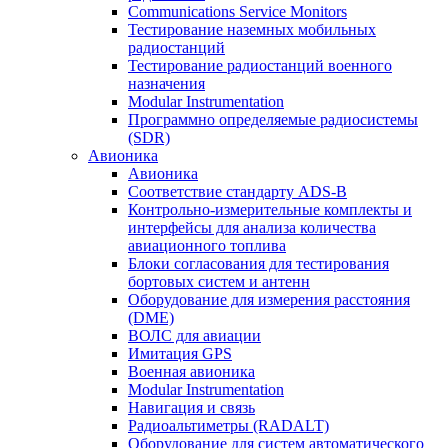
Communications Service Monitors
Тестирование наземных мобильных
радиостанций
Тестирование радиостанций военного
назначения
Modular Instrumentation
Программно определяемые радиосистемы
(SDR)
Авионика
Авионика
Соответствие стандарту ADS-B
Контрольно-измерительные комплекты и
интерфейсы для анализа количества
авиационного топлива
Блоки согласования для тестирования
бортовых систем и антенн
Оборудование для измерения расстояния
(DME)
ВОЛС для авиации
Имитация GPS
Военная авионика
Modular Instrumentation
Навигация и связь
Радиоальтиметры (RADALT)
Оборудование для систем автоматического