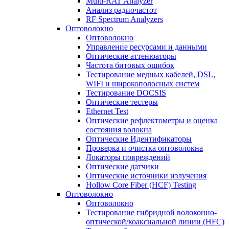
Multi-RAT Analyzer
Анализ радиочастот
RF Spectrum Analyzers
Оптоволокно
Оптоволокно
Управление ресурсами и данными
Оптические aттенюаторы
Частота битовых ошибок
Тестирование медных кабелей, DSL,
WIFI и широкополосных систем
Тестирование DOCSIS
Оптические тестеры
Ethernet Test
Оптические рефлектометры и оценка
состояния волокна
Оптические Идентификаторы
Проверка и очистка оптоволокна
Локаторы повреждений
Оптические датчики
Оптические источники излучения
Hollow Core Fiber (HCF) Testing
Оптоволокно
Оптоволокно
Тестирование гибридной волоконно-
оптической/коаксиальной линии (HFC)