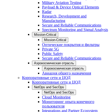
Military Aviation Testing
Payload & Device Optical Elements
Radar
Research, Development and
Manufacturing
Secure and Reliable Communications
Spectrum Monitoring and Signal Analysis
Mission-Critical
Mission-Critical
Оптические покрытия и фильтры
Private 5G
Public Safety
Secure and Reliable Communications
Аэрокосмическая отрасль
Аэрокосмическая отрасль
Авиация общего назначения
Корпоративные сети и ЦОД
Корпоративные сети и ЦОД
NetOps and SecOps
NetOps and SecOps
Cloud Monitoring
Мониторинг опыта конечного
пользователя
Integrations and Partner Ecosystem