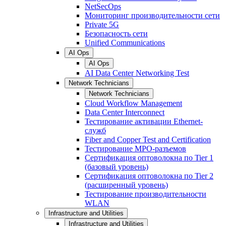
NetSecOps
Мониторинг производительности сети
Private 5G
Безопасность сети
Unified Communications
AI Ops
AI Ops
AI Data Center Networking Test
Network Technicians
Network Technicians
Cloud Workflow Management
Data Center Interconnect
Тестирование активации Ethernet-
служб
Fiber and Copper Test and Certification
Тестирование МРО-разъемов
Сертификация оптоволокна по Tier 1
(базовый уровень)
Сертификация оптоволокна по Tier 2
(расширенный уровень)
Тестирование производительности
WLAN
Infrastructure and Utilities
Infrastructure and Utilities