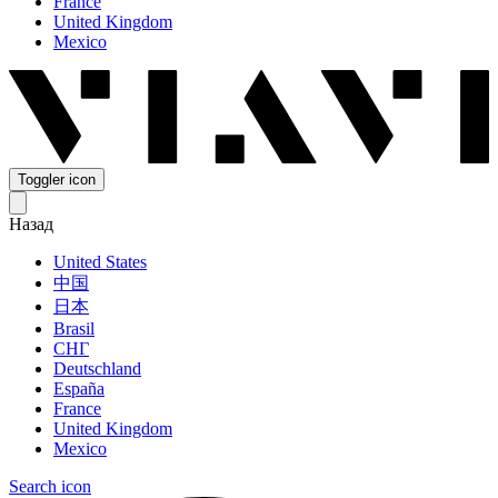
France
United Kingdom
Mexico
Toggler icon
Назад
United States
中国
日本
Brasil
СНГ
Deutschland
España
France
United Kingdom
Mexico
Search icon