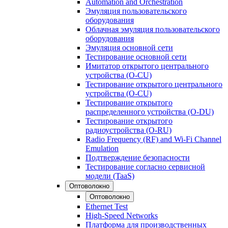
Automation and Orchestration
Эмуляция пользовательского
оборудования
Облачная эмуляция пользовательского
оборудования
Эмуляция основной сети
Тестирование основной сети
Имитатор открытого центрального
устройства (O-CU)
Тестирование открытого центрального
устройства (O-CU)
Тестирование открытого
распределенного устройства (O-DU)
Тестирование открытого
радиоустройства (O-RU)
Radio Frequency (RF) and Wi-Fi Channel
Emulation
Подтверждение безопасности
Тестирование согласно сервисной
модели (TaaS)
Оптоволокно
Оптоволокно
Ethernet Test
High-Speed Networks
Платформа для производственных