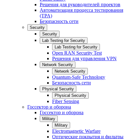
Решения для руководителей проектов
Автоматизация процесса тестирования
(TPA)
Безопасность сети
Security
Security
Lab Testing for Security
Lab Testing for Security
Open RAN Security Test
Решения для управления VPN
Network Security
Network Security
Quantum-Safe Technology
Безопасность сети
Physical Security
Physical Security
Fiber Sensing
Госсектор и оборона
Госсектор и оборона
Military
Military
Electromagnetic Warfare
Оптические покрытия и фильтры