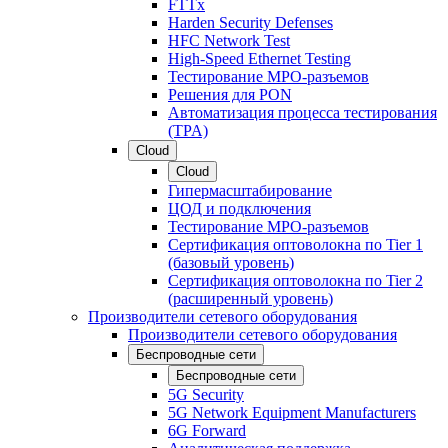
FTTx
Harden Security Defenses
HFC Network Test
High-Speed Ethernet Testing
Тестирование МРО-разъемов
Решения для PON
Автоматизация процесса тестирования
(TPA)
Cloud
Cloud
Гипермасштабирование
ЦОД и подключения
Тестирование МРО-разъемов
Сертификация оптоволокна по Tier 1
(базовый уровень)
Сертификация оптоволокна по Tier 2
(расширенный уровень)
Производители сетевого оборудования
Производители сетевого оборудования
Беспроводные сети
Беспроводные сети
5G Security
5G Network Equipment Manufacturers
6G Forward