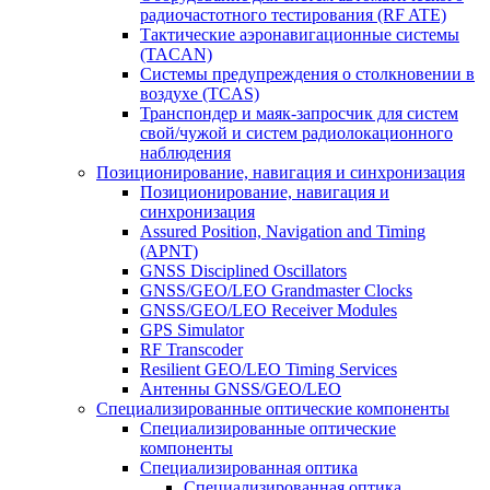
радиочастотного тестирования (RF ATE)
Тактические аэронавигационные системы
(TACAN)
Системы предупреждения о столкновении в
воздухе (TCAS)
Транспондер и маяк-запросчик для систем
свой/чужой и систем радиолокационного
наблюдения
Позиционирование, навигация и синхронизация
Позиционирование, навигация и
синхронизация
Assured Position, Navigation and Timing
(APNT)
GNSS Disciplined Oscillators
GNSS/GEO/LEO Grandmaster Clocks
GNSS/GEO/LEO Receiver Modules
GPS Simulator
RF Transcoder
Resilient GEO/LEO Timing Services
Антенны GNSS/GEO/LEO
Специализированные оптические компоненты
Специализированные оптические
компоненты
Специализированная оптика
Специализированная оптика