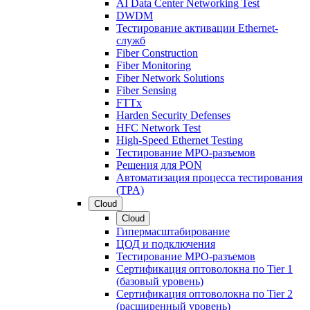
AI Data Center Networking Test
DWDM
Тестирование активации Ethernet-
служб
Fiber Construction
Fiber Monitoring
Fiber Network Solutions
Fiber Sensing
FTTx
Harden Security Defenses
HFC Network Test
High-Speed Ethernet Testing
Тестирование МРО-разъемов
Решения для PON
Автоматизация процесса тестирования
(TPA)
Cloud
Cloud
Гипермасштабирование
ЦОД и подключения
Тестирование МРО-разъемов
Сертификация оптоволокна по Tier 1
(базовый уровень)
Сертификация оптоволокна по Tier 2
(расширенный уровень)