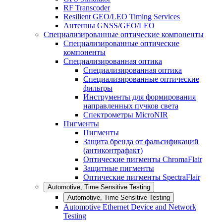
RF Transcoder
Resilient GEO/LEO Timing Services
Антенны GNSS/GEO/LEO
Специализированные оптические компоненты
Специализированные оптические
компоненты
Специализированная оптика
Специализированная оптика
Специализированные оптические
фильтры
Инструменты для формирования
направленных пучков света
Спектрометры MicroNIR
Пигменты
Пигменты
Защита бренда от фальсификаций
(антиконтрафакт)
Оптические пигменты ChromaFlair
Защитные пигменты
Оптические пигменты SpectraFlair
Automotive, Time Sensitive Testing
Automotive, Time Sensitive Testing
Automotive Ethernet Device and Network
Testing