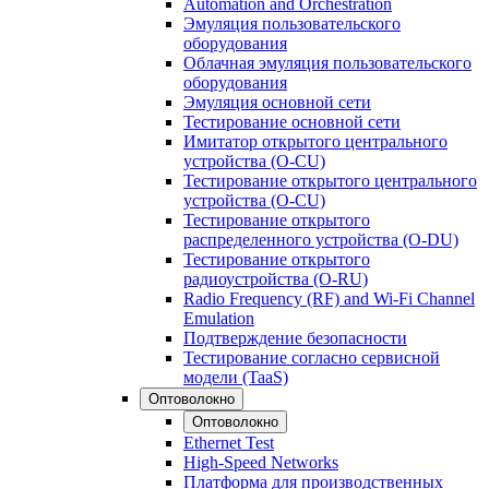
Automation and Orchestration
Эмуляция пользовательского
оборудования
Облачная эмуляция пользовательского
оборудования
Эмуляция основной сети
Тестирование основной сети
Имитатор открытого центрального
устройства (O-CU)
Тестирование открытого центрального
устройства (O-CU)
Тестирование открытого
распределенного устройства (O-DU)
Тестирование открытого
радиоустройства (O-RU)
Radio Frequency (RF) and Wi-Fi Channel
Emulation
Подтверждение безопасности
Тестирование согласно сервисной
модели (TaaS)
Оптоволокно
Оптоволокно
Ethernet Test
High-Speed Networks
Платформа для производственных