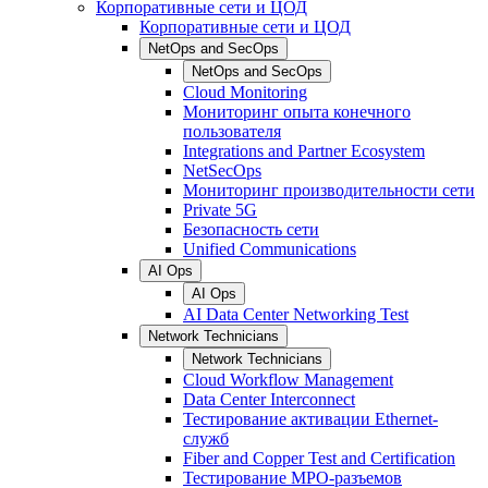
Корпоративные сети и ЦОД
Корпоративные сети и ЦОД
NetOps and SecOps
NetOps and SecOps
Cloud Monitoring
Мониторинг опыта конечного
пользователя
Integrations and Partner Ecosystem
NetSecOps
Мониторинг производительности сети
Private 5G
Безопасность сети
Unified Communications
AI Ops
AI Ops
AI Data Center Networking Test
Network Technicians
Network Technicians
Cloud Workflow Management
Data Center Interconnect
Тестирование активации Ethernet-
служб
Fiber and Copper Test and Certification
Тестирование МРО-разъемов