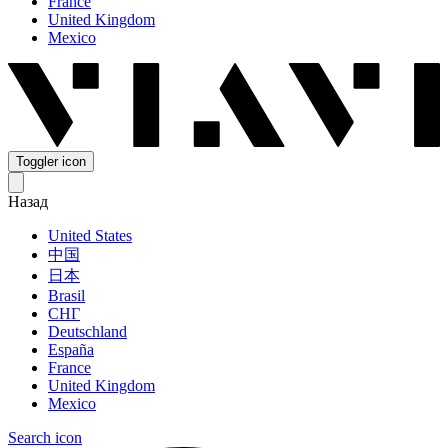
France
United Kingdom
Mexico
Toggler icon
Назад
United States
中国
日本
Brasil
СНГ
Deutschland
España
France
United Kingdom
Mexico
Search icon