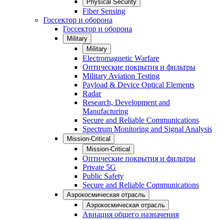
Physical Security
Fiber Sensing
Госсектор и оборона
Госсектор и оборона
Military
Military
Electromagnetic Warfare
Оптические покрытия и фильтры
Military Aviation Testing
Payload & Device Optical Elements
Radar
Research, Development and
Manufacturing
Secure and Reliable Communications
Spectrum Monitoring and Signal Analysis
Mission-Critical
Mission-Critical
Оптические покрытия и фильтры
Private 5G
Public Safety
Secure and Reliable Communications
Аэрокосмическая отрасль
Аэрокосмическая отрасль
Авиация общего назначения