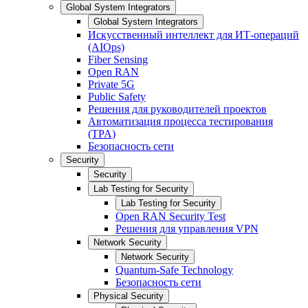
Global System Integrators
Global System Integrators
Искусственный интеллект для ИТ-операций
(AIOps)
Fiber Sensing
Open RAN
Private 5G
Public Safety
Решения для руководителей проектов
Автоматизация процесса тестирования
(TPA)
Безопасность сети
Security
Security
Lab Testing for Security
Lab Testing for Security
Open RAN Security Test
Решения для управления VPN
Network Security
Network Security
Quantum-Safe Technology
Безопасность сети
Physical Security