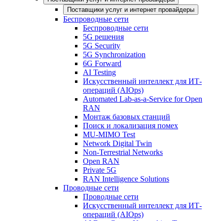
Поставщики услуг и интернет провайдеры
Беспроводные сети
Беспроводные сети
5G решения
5G Security
5G Synchronization
6G Forward
AI Testing
Искусственный интеллект для ИТ-
операций (AIOps)
Automated Lab-as-a-Service for Open
RAN
Монтаж базовых станций
Поиск и локализация помех
MU-MIMO Test
Network Digital Twin
Non-Terrestrial Networks
Open RAN
Private 5G
RAN Intelligence Solutions
Проводные сети
Проводные сети
Искусственный интеллект для ИТ-
операций (AIOps)