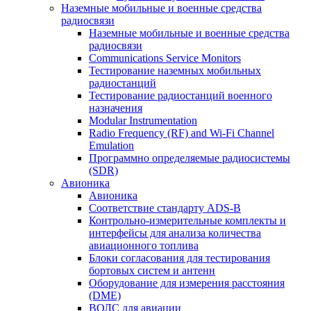
Наземные мобильные и военные средства
радиосвязи
Наземные мобильные и военные средства
радиосвязи
Communications Service Monitors
Тестирование наземных мобильных
радиостанций
Тестирование радиостанций военного
назначения
Modular Instrumentation
Radio Frequency (RF) and Wi-Fi Channel
Emulation
Программно определяемые радиосистемы
(SDR)
Авионика
Авионика
Соответствие стандарту ADS-B
Контрольно-измерительные комплекты и
интерфейсы для анализа количества
авиационного топлива
Блоки согласования для тестирования
бортовых систем и антенн
Оборудование для измерения расстояния
(DME)
ВОЛС для авиации