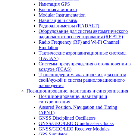
Имитация GPS
Военная авионика
Modular Instrumentation
Навигация и связь
Радиоальтиметры (RADALT)
Оборудование для систем автоматического
радиочастотного тестирования (RF ATE)
Radio Frequency (RF) and Wi-Fi Channel
Emulation
Тактические аэронавигационные системы
(TACAN)
Системы предупреждения о столкновении в
воздухе (TCAS)
Транспондер и маяк-запросчик для систем
свой/чужой и систем радиолокационного
наблюдения
Позиционирование, навигация и синхронизация
Позиционирование, навигация и
синхронизация
Assured Position, Navigation and Timing
(APNT)
GNSS Disciplined Oscillators
GNSS/GEO/LEO Grandmaster Clocks
GNSS/GEO/LEO Receiver Modules
GPS Simulator