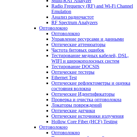
Multi-RAT Analyzer
Radio Frequency (RF) and Wi-Fi Channel
Emulation
Анализ радиочастот
RF Spectrum Analyzers
Оптоволокно
Оптоволокно
Управление ресурсами и данными
Оптические aттенюаторы
Частота битовых ошибок
Тестирование медных кабелей, DSL,
WIFI и широкополосных систем
Тестирование DOCSIS
Оптические тестеры
Ethernet Test
Оптические рефлектометры и оценка
состояния волокна
Оптические Идентификаторы
Проверка и очистка оптоволокна
Локаторы повреждений
Оптические датчики
Оптические источники излучения
Hollow Core Fiber (HCF) Testing
Оптоволокно
Оптоволокно