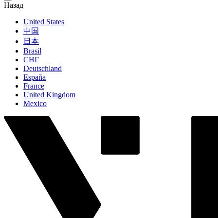
Назад
United States
中国
日本
Brasil
СНГ
Deutschland
España
France
United Kingdom
Mexico