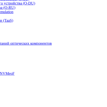
го устройства (O-DU)
ва (O-RU)
mulation
и (TaaS)
таний оптических компонентов
, NVMeoF