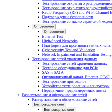
Тестирование открытого распределенно
Тестирование открытого радиоустройст
Radio Frequency (RF) and Wi-Fi Channel E
Подтверждение безопасности
Тестирование согласно сервисной модел
Оптоволокно
Оптоволокно
Ethernet Test
High-Speed Networks
Платформа для производственных испы
Cybersecurity Test and Validation
Network Impairment and Emulation Testing
Тестирование сетей хранения данных
Тестирование сетей хранения данных
Тестовое оборудование для PCIe
SAS и SATA
Оптоволоконный канал, Ethernet, FCoE
Тестирование протоколов
Устройства тестирования и генераторы
Передатчики преднамеренных помех
Развертывание и обслуживание сетей
Развертывание и обслуживание сетей
Беспроводные сети
Беспроводные сети