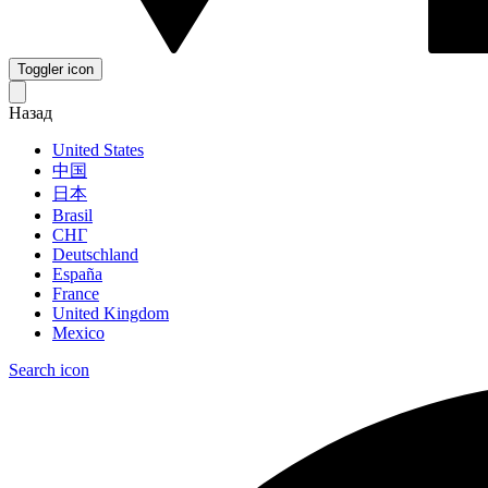
Toggler icon
Назад
United States
中国
日本
Brasil
СНГ
Deutschland
España
France
United Kingdom
Mexico
Search icon