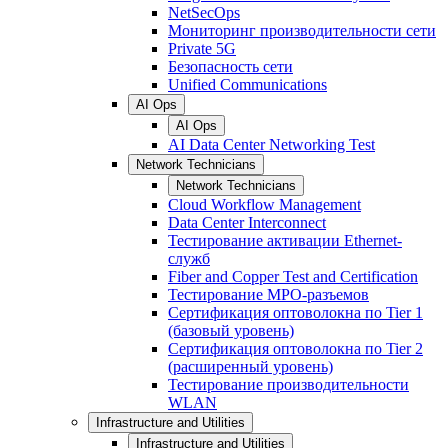
NetSecOps
Мониторинг производительности сети
Private 5G
Безопасность сети
Unified Communications
AI Ops
AI Ops
AI Data Center Networking Test
Network Technicians
Network Technicians
Cloud Workflow Management
Data Center Interconnect
Тестирование активации Ethernet-
служб
Fiber and Copper Test and Certification
Тестирование МРО-разъемов
Сертификация оптоволокна по Tier 1
(базовый уровень)
Сертификация оптоволокна по Tier 2
(расширенный уровень)
Тестирование производительности
WLAN
Infrastructure and Utilities
Infrastructure and Utilities