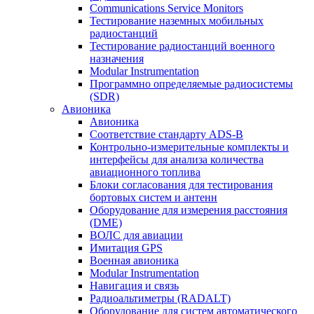
Communications Service Monitors
Тестирование наземных мобильных
радиостанций
Тестирование радиостанций военного
назначения
Modular Instrumentation
Программно определяемые радиосистемы
(SDR)
Авионика
Авионика
Соответствие стандарту ADS-B
Контрольно-измерительные комплекты и
интерфейсы для анализа количества
авиационного топлива
Блоки согласования для тестирования
бортовых систем и антенн
Оборудование для измерения расстояния
(DME)
ВОЛС для авиации
Имитация GPS
Военная авионика
Modular Instrumentation
Навигация и связь
Радиоальтиметры (RADALT)
Оборудование для систем автоматического