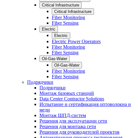
Critical Infrastructure
Critical Infrastructure
Fiber Monitoring
Fiber Sensing
Electric
Electric
Electric Power Operators
Fiber Monitoring
Fiber Sensing
Oil-Gas-Water
Oil-Gas-Water
Fiber Monitoring
Fiber Sensing
Подрядчики
Подрядчики
Монтаж базовых станций
Data Center Contractor Solutions
Испытание и сертификация оптоволокна и
меди
Монтаж ШПД-систем
Решения для эксплуатации сети
Решения для монтажа сети
Решения для руководителей проектов
Автоматизация процесса тестирования