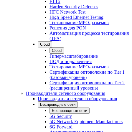
FTTx
Harden Security Defenses
HFC Network Test
High-Speed Ethernet Testing
Тестирование МРО-разъемов
Решения для PON
Автоматизация процесса тестирования
(TPA)
Cloud
Cloud
Гипермасштабирование
ЦОД и подключения
Тестирование МРО-разъемов
Сертификация оптоволокна по Tier 1
(базовый уровень)
Сертификация оптоволокна по Tier 2
(расширенный уровень)
Производители сетевого оборудования
Производители сетевого оборудования
Беспроводные сети
Беспроводные сети
5G Security
5G Network Equipment Manufacturers
6G Forward