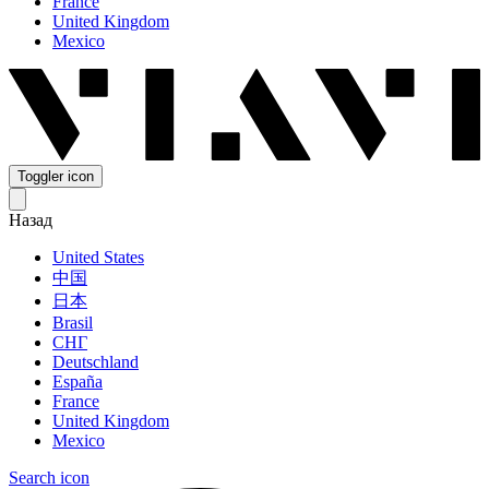
France
United Kingdom
Mexico
Toggler icon
Назад
United States
中国
日本
Brasil
СНГ
Deutschland
España
France
United Kingdom
Mexico
Search icon