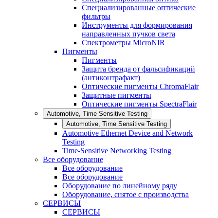
Специализированные оптические
фильтры
Инструменты для формирования
направленных пучков света
Спектрометры MicroNIR
Пигменты
Пигменты
Защита бренда от фальсификаций
(антиконтрафакт)
Оптические пигменты ChromaFlair
Защитные пигменты
Оптические пигменты SpectraFlair
Automotive, Time Sensitive Testing
Automotive, Time Sensitive Testing
Automotive Ethernet Device and Network
Testing
Time-Sensitive Networking Testing
Все оборудование
Все оборудование
Все оборудование
Оборудование по линейному ряду
Оборудование, снятое с производства
СЕРВИСЫ
СЕРВИСЫ