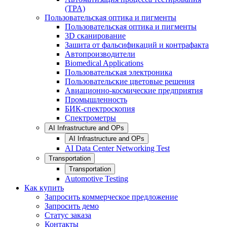
(TPA)
Пользовательская оптика и пигменты
Пользовательская оптика и пигменты
3D сканирование
Зашита от фальсификаций и контрафакта
Автопроизводители
Biomedical Applications
Пользовательская электроника
Пользовательские цветовые решения
Авиационно-космические предприятия
Промышленность
БИК-спектроскопия
Спектрометры
AI Infrastructure and OPs
AI Infrastructure and OPs
AI Data Center Networking Test
Transportation
Transportation
Automotive Testing
Как купить
Запросить коммерческое предложение
Запросить демо
Статус заказа
Контакты