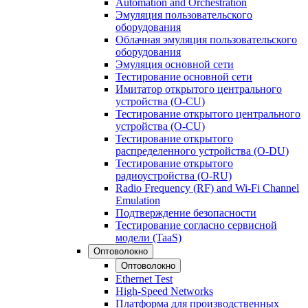
Automation and Orchestration
Эмуляция пользовательского
оборудования
Облачная эмуляция пользовательского
оборудования
Эмуляция основной сети
Тестирование основной сети
Имитатор открытого центрального
устройства (O-CU)
Тестирование открытого центрального
устройства (O-CU)
Тестирование открытого
распределенного устройства (O-DU)
Тестирование открытого
радиоустройства (O-RU)
Radio Frequency (RF) and Wi-Fi Channel
Emulation
Подтверждение безопасности
Тестирование согласно сервисной
модели (TaaS)
Оптоволокно
Оптоволокно
Ethernet Test
High-Speed Networks
Платформа для производственных