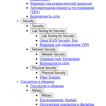
Решения для руководителей проектов
Автоматизация процесса тестирования
(TPA)
Безопасность сети
Security
Security
Lab Testing for Security
Lab Testing for Security
Open RAN Security Test
Решения для управления VPN
Network Security
Network Security
Quantum-Safe Technology
Безопасность сети
Physical Security
Physical Security
Fiber Sensing
Госсектор и оборона
Госсектор и оборона
Military
Military
Electromagnetic Warfare
Оптические покрытия и фильтры