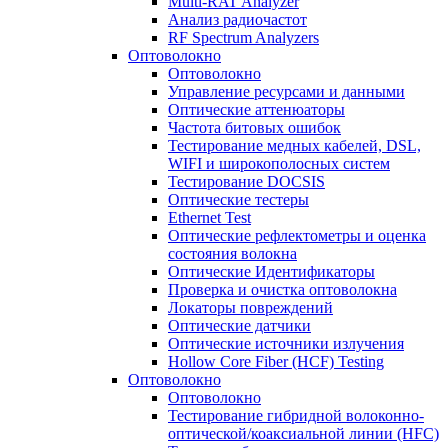
Multi-RAT Analyzer
Анализ радиочастот
RF Spectrum Analyzers
Оптоволокно
Оптоволокно
Управление ресурсами и данными
Оптические aттенюаторы
Частота битовых ошибок
Тестирование медных кабелей, DSL,
WIFI и широкополосных систем
Тестирование DOCSIS
Оптические тестеры
Ethernet Test
Оптические рефлектометры и оценка
состояния волокна
Оптические Идентификаторы
Проверка и очистка оптоволокна
Локаторы повреждений
Оптические датчики
Оптические источники излучения
Hollow Core Fiber (HCF) Testing
Оптоволокно
Оптоволокно
Тестирование гибридной волоконно-
оптической/коаксиальной линии (HFC)