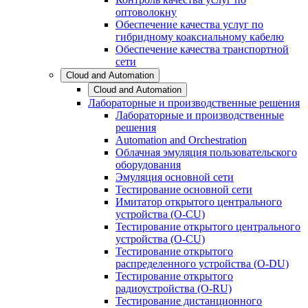
оптоволокну
Обеспечение качества услуг по
гибридному коаксиальному кабелю
Обеспечение качества транспортной
сети
Cloud and Automation
Cloud and Automation
Лабораторные и производственные решения
Лабораторные и производственные
решения
Automation and Orchestration
Облачная эмуляция пользовательского
оборудования
Эмуляция основной сети
Тестирование основной сети
Имитатор открытого центрального
устройства (O-CU)
Тестирование открытого центрального
устройства (O-CU)
Тестирование открытого
распределенного устройства (O-DU)
Тестирование открытого
радиоустройства (O-RU)
Тестирование дистанционного