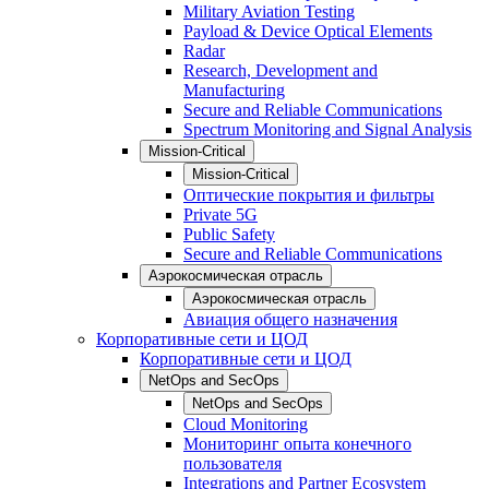
Military Aviation Testing
Payload & Device Optical Elements
Radar
Research, Development and
Manufacturing
Secure and Reliable Communications
Spectrum Monitoring and Signal Analysis
Mission-Critical
Mission-Critical
Оптические покрытия и фильтры
Private 5G
Public Safety
Secure and Reliable Communications
Аэрокосмическая отрасль
Аэрокосмическая отрасль
Авиация общего назначения
Корпоративные сети и ЦОД
Корпоративные сети и ЦОД
NetOps and SecOps
NetOps and SecOps
Cloud Monitoring
Мониторинг опыта конечного
пользователя
Integrations and Partner Ecosystem