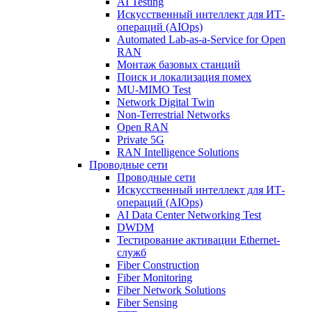
AI Testing
Искусственный интеллект для ИТ-
операций (AIOps)
Automated Lab-as-a-Service for Open
RAN
Монтаж базовых станций
Поиск и локализация помех
MU-MIMO Test
Network Digital Twin
Non-Terrestrial Networks
Open RAN
Private 5G
RAN Intelligence Solutions
Проводные сети
Проводные сети
Искусственный интеллект для ИТ-
операций (AIOps)
AI Data Center Networking Test
DWDM
Тестирование активации Ethernet-
служб
Fiber Construction
Fiber Monitoring
Fiber Network Solutions
Fiber Sensing