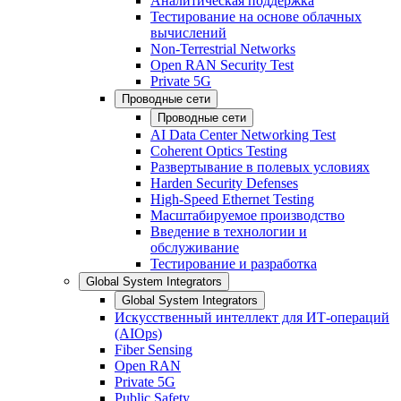
Аналитическая поддержка
Тестирование на основе облачных
вычислений
Non-Terrestrial Networks
Open RAN Security Test
Private 5G
Проводные сети
Проводные сети
AI Data Center Networking Test
Coherent Optics Testing
Развертывание в полевых условиях
Harden Security Defenses
High-Speed Ethernet Testing
Масштабируемое производство
Введение в технологии и
обслуживание
Тестирование и разработка
Global System Integrators
Global System Integrators
Искусственный интеллект для ИТ-операций
(AIOps)
Fiber Sensing
Open RAN
Private 5G
Public Safety