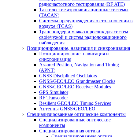
радиочастотного тестирования (RF ATE)
Тактические аэронавигационные системы
(TACAN)
Системы предупреждения о столкновении в
воздухе (TCAS)
Транспондер и маяк-запросчик для систем
свой/чужой и систем радиолокационного
наблюдения
Позиционирование, навигация и синхронизация
Позиционирование, навигация и
синхронизация
Assured Position, Navigation and Timing
(APNT)
GNSS Disciplined Oscillators
GNSS/GEO/LEO Grandmaster Clocks
GNSS/GEO/LEO Receiver Modules
GPS Simulator
RF Transcoder
Resilient GEO/LEO Timing Services
Антенны GNSS/GEO/LEO
Специализированные оптические компоненты
Специализированные оптические
компоненты
Специализированная оптика
Специализированная оптика