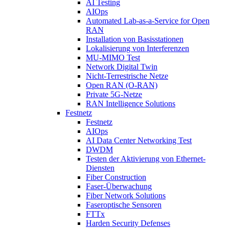
AI Testing
AIOps
Automated Lab-as-a-Service for Open
RAN
Installation von Basisstationen
Lokalisierung von Interferenzen
MU-MIMO Test
Network Digital Twin
Nicht-Terrestrische Netze
Open RAN (O-RAN)
Private 5G-Netze
RAN Intelligence Solutions
Festnetz
Festnetz
AIOps
AI Data Center Networking Test
DWDM
Testen der Aktivierung von Ethernet-
Diensten
Fiber Construction
Faser-Überwachung
Fiber Network Solutions
Faseroptische Sensoren
FTTx
Harden Security Defenses