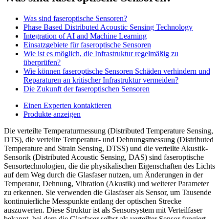
Was sind faseroptische Sensoren?
Phase Based Distributed Acoustic Sensing Technology
Integration of AI and Machine Learning
Einsatzgebiete für faseroptische Sensoren
Wie ist es möglich, die Infrastruktur regelmäßig zu
überprüfen?
Wie können faseroptische Sensoren Schäden verhindern und
Reparaturen an kritischer Infrastruktur vermeiden?
Die Zukunft der faseroptischen Sensoren
Einen Experten kontaktieren
Produkte anzeigen
Die verteilte Temperaturmessung (Distributed Temperature Sensing,
DTS), die verteilte Temperatur- und Dehnungsmessung (Distributed
Temperature and Strain Sensing, DTSS) und die verteilte Akustik-
Sensorik (Distributed Acoustic Sensing, DAS) sind faseroptische
Sensortechnologien, die die physikalischen Eigenschaften des Lichts
auf dem Weg durch die Glasfaser nutzen, um Änderungen in der
Temperatur, Dehnung, Vibration (Akustik) und weiterer Parameter
zu erkennen. Sie verwenden die Glasfaser als Sensor, um Tausende
kontinuierliche Messpunkte entlang der optischen Strecke
auszuwerten. Diese Struktur ist als Sensorsystem mit Verteilfaser
bekannt, bei dem die Glasfaser selbst als verteilter Sensor fungiert.