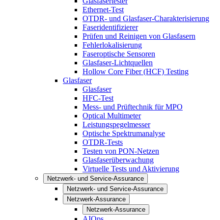
Glasfasertester
Ethernet-Test
OTDR- und Glasfaser-Charakterisierung
Faseridentifizierer
Prüfen und Reinigen von Glasfasern
Fehlerlokalisierung
Faseroptische Sensoren
Glasfaser-Lichtquellen
Hollow Core Fiber (HCF) Testing
Glasfaser
Glasfaser
HFC-Test
Mess- und Prüftechnik für MPO
Optical Multimeter
Leistungspegelmesser
Optische Spektrumanalyse
OTDR-Tests
Testen von PON-Netzen
Glasfaserüberwachung
Virtuelle Tests und Aktivierung
Netzwerk- und Service-Assurance
Netzwerk- und Service-Assurance
Netzwerk-Assurance
Netzwerk-Assurance
AIOps