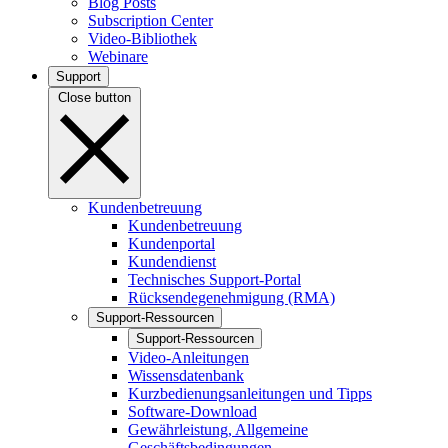
Blog Posts
Subscription Center
Video-Bibliothek
Webinare
Support
Close button
Kundenbetreuung
Kundenbetreuung
Kundenportal
Kundendienst
Technisches Support-Portal
Rücksendegenehmigung (RMA)
Support-Ressourcen
Support-Ressourcen
Video-Anleitungen
Wissensdatenbank
Kurzbedienungsanleitungen und Tipps
Software-Download
Gewährleistung, Allgemeine
Geschäftsbedingungen