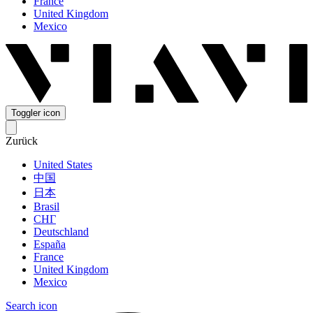
France
United Kingdom
Mexico
Toggler icon
Zurück
United States
中国
日本
Brasil
СНГ
Deutschland
España
France
United Kingdom
Mexico
Search icon