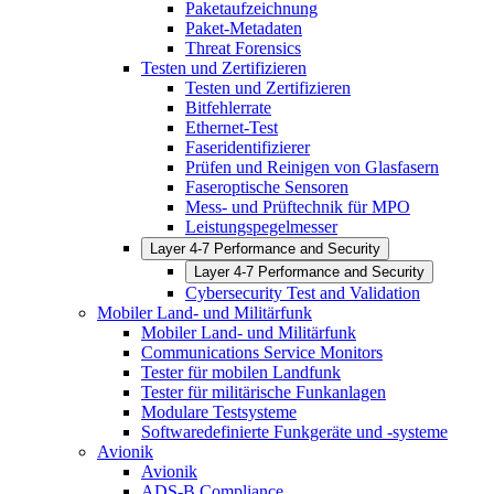
Paketaufzeichnung
Paket-Metadaten
Threat Forensics
Testen und Zertifizieren
Testen und Zertifizieren
Bitfehlerrate
Ethernet-Test
Faseridentifizierer
Prüfen und Reinigen von Glasfasern
Faseroptische Sensoren
Mess- und Prüftechnik für MPO
Leistungspegelmesser
Layer 4-7 Performance and Security
Layer 4-7 Performance and Security
Cybersecurity Test and Validation
Mobiler Land- und Militärfunk
Mobiler Land- und Militärfunk
Communications Service Monitors
Tester für mobilen Landfunk
Tester für militärische Funkanlagen
Modulare Testsysteme
Softwaredefinierte Funkgeräte und -systeme
Avionik
Avionik
ADS-B Compliance