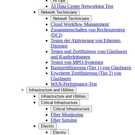
AI Ops
AI Data Center Networking Test
Network Technicians
Network Technicians
Cloud Workflow Management
Zusammenschalten von Rechenzentren
(DCI)
Testen der Aktivierung von Ethernet-
Diensten
Testen und Zertifizieren vom Glasfasern
und Kupferleitungen
Testen von MPO-Systemen
Basiszertifizierung (Tier 1) von Glasfasern
Erweiterte Zertifizierung (Tier 2) von
Glasfasern
WAN-Performance-Test
Infrastructure and Utilities
Infrastructure and Utilities
Critical Infrastructure
Critical Infrastructure
Fiber Monitoring
Fiber Sensing
Electric
Electric