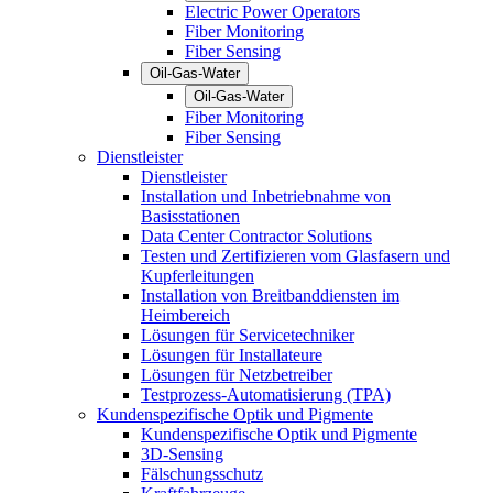
Electric Power Operators
Fiber Monitoring
Fiber Sensing
Oil-Gas-Water
Oil-Gas-Water
Fiber Monitoring
Fiber Sensing
Dienstleister
Dienstleister
Installation und Inbetriebnahme von
Basisstationen
Data Center Contractor Solutions
Testen und Zertifizieren vom Glasfasern und
Kupferleitungen
Installation von Breitbanddiensten im
Heimbereich
Lösungen für Servicetechniker
Lösungen für Installateure
Lösungen für Netzbetreiber
Testprozess-Automatisierung (TPA)
Kundenspezifische Optik und Pigmente
Kundenspezifische Optik und Pigmente
3D-Sensing
Fälschungsschutz