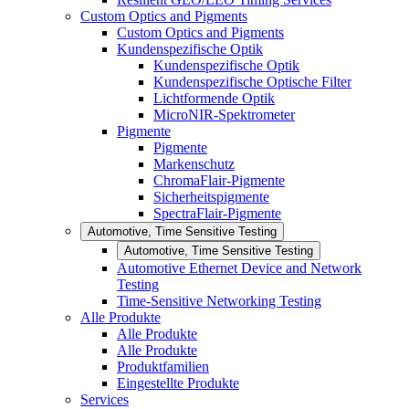
Custom Optics and Pigments
Custom Optics and Pigments
Kundenspezifische Optik
Kundenspezifische Optik
Kundenspezifische Optische Filter
Lichtformende Optik
MicroNIR-Spektrometer
Pigmente
Pigmente
Markenschutz
ChromaFlair-Pigmente
Sicherheitspigmente
SpectraFlair-Pigmente
Automotive, Time Sensitive Testing
Automotive, Time Sensitive Testing
Automotive Ethernet Device and Network
Testing
Time-Sensitive Networking Testing
Alle Produkte
Alle Produkte
Alle Produkte
Produktfamilien
Eingestellte Produkte
Services