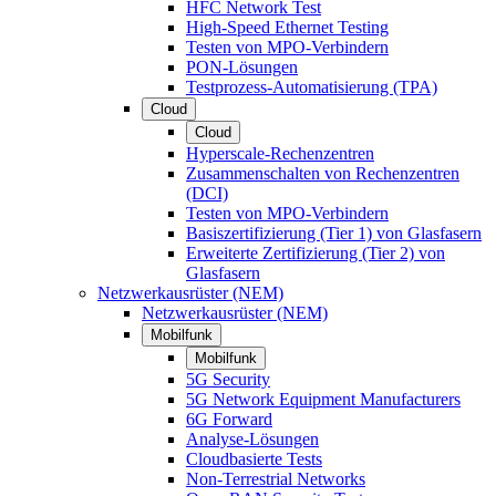
HFC Network Test
High-Speed Ethernet Testing
Testen von MPO-Verbindern
PON-Lösungen
Testprozess-Automatisierung (TPA)
Cloud
Cloud
Hyperscale-Rechenzentren
Zusammenschalten von Rechenzentren
(DCI)
Testen von MPO-Verbindern
Basiszertifizierung (Tier 1) von Glasfasern
Erweiterte Zertifizierung (Tier 2) von
Glasfasern
Netzwerkausrüster (NEM)
Netzwerkausrüster (NEM)
Mobilfunk
Mobilfunk
5G Security
5G Network Equipment Manufacturers
6G Forward
Analyse-Lösungen
Cloudbasierte Tests
Non-Terrestrial Networks