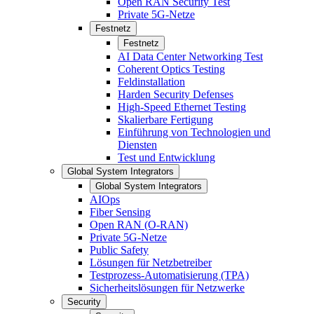
Open RAN Security Test
Private 5G-Netze
Festnetz
Festnetz
AI Data Center Networking Test
Coherent Optics Testing
Feldinstallation
Harden Security Defenses
High-Speed Ethernet Testing
Skalierbare Fertigung
Einführung von Technologien und
Diensten
Test und Entwicklung
Global System Integrators
Global System Integrators
AIOps
Fiber Sensing
Open RAN (O-RAN)
Private 5G-Netze
Public Safety
Lösungen für Netzbetreiber
Testprozess-Automatisierung (TPA)
Sicherheitslösungen für Netzwerke
Security