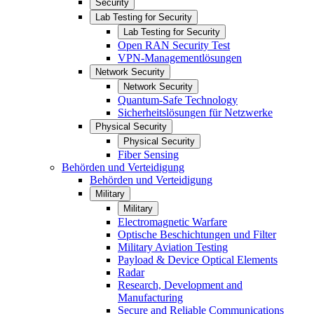
Security
Lab Testing for Security
Lab Testing for Security
Open RAN Security Test
VPN-Managementlösungen
Network Security
Network Security
Quantum-Safe Technology
Sicherheitslösungen für Netzwerke
Physical Security
Physical Security
Fiber Sensing
Behörden und Verteidigung
Behörden und Verteidigung
Military
Military
Electromagnetic Warfare
Optische Beschichtungen und Filter
Military Aviation Testing
Payload & Device Optical Elements
Radar
Research, Development and
Manufacturing
Secure and Reliable Communications