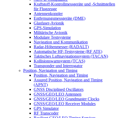
Kraftstoff-Kontrollmessgeräte und -Schnittstellen
für Flugzeuge
Antennenkoppler
Entfernungsmessgeräte (DME)
Glasfaser-Avionik
GPS-Simulation
Militärische Avionik
Modulare Testsysteme
Navigation und Kommunikation
Radar-Höhenmesser (RADALT)
Automatische HF-Testsysteme (RF ATE)
Taktisches Luftnavigationssystem (TACAN)
Kollisionswarnsystem (TCAS)
Transponder und Interrogator
Position, Navigation und Timing
Position, Navigation und Timing
Assured Position, Navigation and Timing
(APNT)
GNSS Disciplined Oscillators
GNSS/GEO/LEO Antennen
GNSS/GEO/LEO Grandmaster Clocks
GNSS/GEO/LEO Receiver Modules
GPS Simulator
RF Transcoder
Resilient GEO/LEO Timing Services