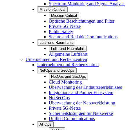
Spectrum Monitoring and Signal Analysis
Mission-Critical
Mission-Critical
Optische Beschichtungen und Filter
Private 5G-Netze
Public Safety
Secure and Reliable Communications
Luft- und Raumfahrt
Luft- und Raumfahrt
Allgemeine Luftfahrt
Unternehmen und Rechenzentren
Unternehmen und Rechenzentren
NetOps and SecOps
NetOps and SecOps
Cloud Monitoring
Überwachung des Endnutzererlebnisses
Integrations and Partner Ecosystem
NetSecOps
Überwachung der Netzwerkleistung
Private 5G-Netze
Sicherheitslösungen für Netzwerke
Unified Communications
AI Ops