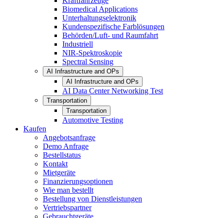
Kraftfahrzeuge
Biomedical Applications
Unterhaltungselektronik
Kundenspezifische Farblösungen
Behörden/Luft- und Raumfahrt
Industriell
NIR-Spektroskopie
Spectral Sensing
AI Infrastructure and OPs
AI Infrastructure and OPs
AI Data Center Networking Test
Transportation
Transportation
Automotive Testing
Kaufen
Angebotsanfrage
Demo Anfrage
Bestellstatus
Kontakt
Mietgeräte
Finanzierungsoptionen
Wie man bestellt
Bestellung von Dienstleistungen
Vertriebspartner
Gebrauchtgeräte