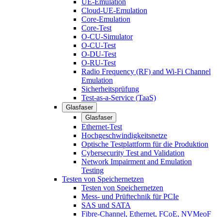
UE-Emulation
Cloud-UE-Emulation
Core-Emulation
Core-Test
O-CU-Simulator
O-CU-Test
O-DU-Test
O-RU-Test
Radio Frequency (RF) and Wi-Fi Channel
Emulation
Sicherheitsprüfung
Test-as-a-Service (TaaS)
Glasfaser
Glasfaser
Ethernet-Test
Hochgeschwindigkeitsnetze
Optische Testplattform für die Produktion
Cybersecurity Test and Validation
Network Impairment and Emulation
Testing
Testen von Speichernetzen
Testen von Speichernetzen
Mess- und Prüftechnik für PCIe
SAS und SATA
Fibre-Channel, Ethernet, FCoE, NVMeoF