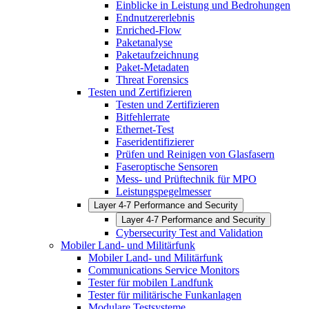
Einblicke in Leistung und Bedrohungen
Endnutzererlebnis
Enriched-Flow
Paketanalyse
Paketaufzeichnung
Paket-Metadaten
Threat Forensics
Testen und Zertifizieren
Testen und Zertifizieren
Bitfehlerrate
Ethernet-Test
Faseridentifizierer
Prüfen und Reinigen von Glasfasern
Faseroptische Sensoren
Mess- und Prüftechnik für MPO
Leistungspegelmesser
Layer 4-7 Performance and Security
Layer 4-7 Performance and Security
Cybersecurity Test and Validation
Mobiler Land- und Militärfunk
Mobiler Land- und Militärfunk
Communications Service Monitors
Tester für mobilen Landfunk
Tester für militärische Funkanlagen
Modulare Testsysteme