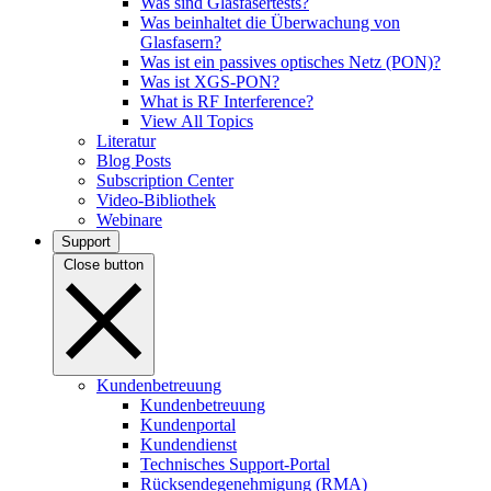
Was sind Glasfasertests?
Was beinhaltet die Überwachung von
Glasfasern?
Was ist ein passives optisches Netz (PON)?
Was ist XGS-PON?
What is RF Interference?
View All Topics
Literatur
Blog Posts
Subscription Center
Video-Bibliothek
Webinare
Support
Close button
Kundenbetreuung
Kundenbetreuung
Kundenportal
Kundendienst
Technisches Support-Portal
Rücksendegenehmigung (RMA)