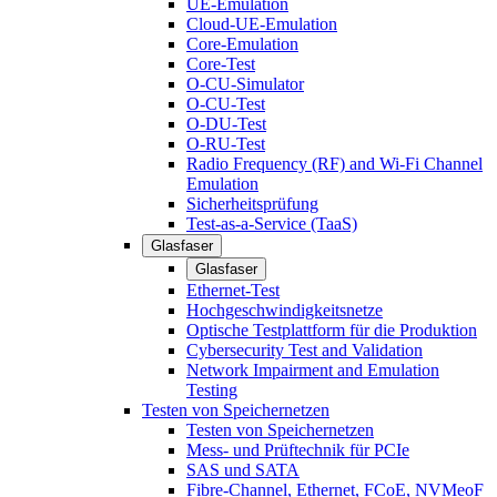
UE-Emulation
Cloud-UE-Emulation
Core-Emulation
Core-Test
O-CU-Simulator
O-CU-Test
O-DU-Test
O-RU-Test
Radio Frequency (RF) and Wi-Fi Channel
Emulation
Sicherheitsprüfung
Test-as-a-Service (TaaS)
Glasfaser
Glasfaser
Ethernet-Test
Hochgeschwindigkeitsnetze
Optische Testplattform für die Produktion
Cybersecurity Test and Validation
Network Impairment and Emulation
Testing
Testen von Speichernetzen
Testen von Speichernetzen
Mess- und Prüftechnik für PCIe
SAS und SATA
Fibre-Channel, Ethernet, FCoE, NVMeoF