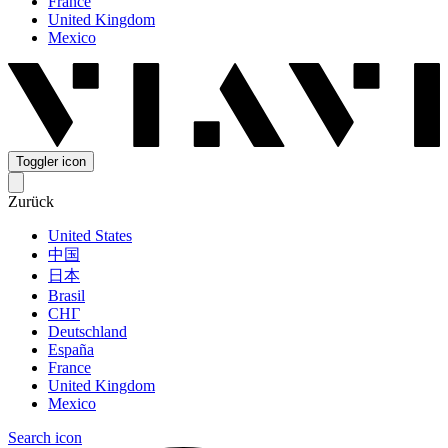
France
United Kingdom
Mexico
Toggler icon
Zurück
United States
中国
日本
Brasil
СНГ
Deutschland
España
France
United Kingdom
Mexico
Search icon