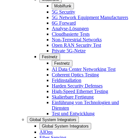
Mobilfunk
5G Security
5G Network Equipment Manufacturers
6G Forward
Analyse-Lösungen
Cloudbasierte Tests
Non-Terrestrial Networks
Open RAN Security Test
Private 5G-Netze
Festnetz
Festnetz
AI Data Center Networking Test
Coherent Optics Testing
Feldinstallation
Harden Security Defenses
High-Speed Ethernet Testing
Skalierbare Fertigung
Einführung von Technologien und
Diensten
Test und Entwicklung
Global System Integrators
Global System Integrators
AIOps
Fiber Sensing