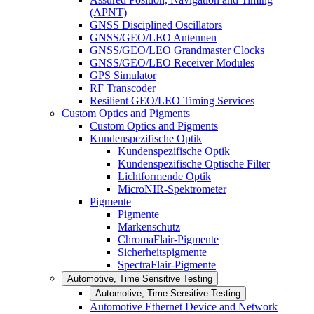
(APNT)
GNSS Disciplined Oscillators
GNSS/GEO/LEO Antennen
GNSS/GEO/LEO Grandmaster Clocks
GNSS/GEO/LEO Receiver Modules
GPS Simulator
RF Transcoder
Resilient GEO/LEO Timing Services
Custom Optics and Pigments
Custom Optics and Pigments
Kundenspezifische Optik
Kundenspezifische Optik
Kundenspezifische Optische Filter
Lichtformende Optik
MicroNIR-Spektrometer
Pigmente
Pigmente
Markenschutz
ChromaFlair-Pigmente
Sicherheitspigmente
SpectraFlair-Pigmente
Automotive, Time Sensitive Testing
Automotive, Time Sensitive Testing
Automotive Ethernet Device and Network