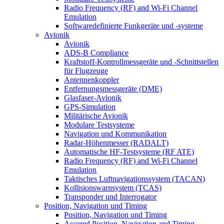
Radio Frequency (RF) and Wi-Fi Channel
Emulation
Softwaredefinierte Funkgeräte und -systeme
Avionik
Avionik
ADS-B Compliance
Kraftstoff-Kontrollmessgeräte und -Schnittstellen
für Flugzeuge
Antennenkoppler
Entfernungsmessgeräte (DME)
Glasfaser-Avionik
GPS-Simulation
Militärische Avionik
Modulare Testsysteme
Navigation und Kommunikation
Radar-Höhenmesser (RADALT)
Automatische HF-Testsysteme (RF ATE)
Radio Frequency (RF) and Wi-Fi Channel
Emulation
Taktisches Luftnavigationssystem (TACAN)
Kollisionswarnsystem (TCAS)
Transponder und Interrogator
Position, Navigation und Timing
Position, Navigation und Timing
Assured Position, Navigation and Timing