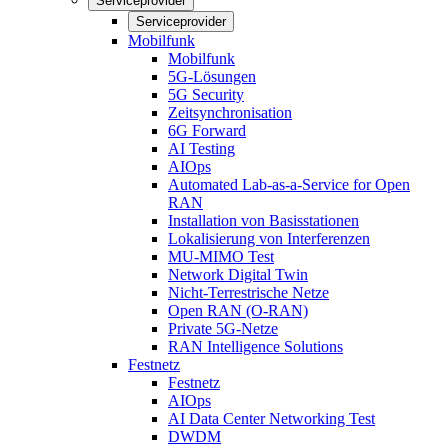
Serviceprovider
Serviceprovider
Mobilfunk
Mobilfunk
5G-Lösungen
5G Security
Zeitsynchronisation
6G Forward
AI Testing
AIOps
Automated Lab-as-a-Service for Open
RAN
Installation von Basisstationen
Lokalisierung von Interferenzen
MU-MIMO Test
Network Digital Twin
Nicht-Terrestrische Netze
Open RAN (O-RAN)
Private 5G-Netze
RAN Intelligence Solutions
Festnetz
Festnetz
AIOps
AI Data Center Networking Test
DWDM