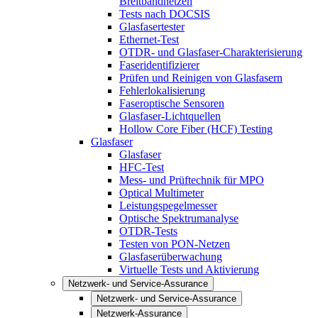
Breitbandnetzen
Tests nach DOCSIS
Glasfasertester
Ethernet-Test
OTDR- und Glasfaser-Charakterisierung
Faseridentifizierer
Prüfen und Reinigen von Glasfasern
Fehlerlokalisierung
Faseroptische Sensoren
Glasfaser-Lichtquellen
Hollow Core Fiber (HCF) Testing
Glasfaser
Glasfaser
HFC-Test
Mess- und Prüftechnik für MPO
Optical Multimeter
Leistungspegelmesser
Optische Spektrumanalyse
OTDR-Tests
Testen von PON-Netzen
Glasfaserüberwachung
Virtuelle Tests und Aktivierung
Netzwerk- und Service-Assurance
Netzwerk- und Service-Assurance
Netzwerk-Assurance