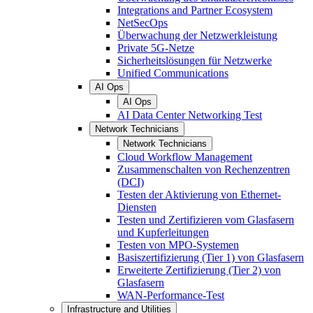
Integrations and Partner Ecosystem
NetSecOps
Überwachung der Netzwerkleistung
Private 5G-Netze
Sicherheitslösungen für Netzwerke
Unified Communications
AI Ops
AI Ops
AI Data Center Networking Test
Network Technicians
Network Technicians
Cloud Workflow Management
Zusammenschalten von Rechenzentren
(DCI)
Testen der Aktivierung von Ethernet-
Diensten
Testen und Zertifizieren vom Glasfasern
und Kupferleitungen
Testen von MPO-Systemen
Basiszertifizierung (Tier 1) von Glasfasern
Erweiterte Zertifizierung (Tier 2) von
Glasfasern
WAN-Performance-Test
Infrastructure and Utilities