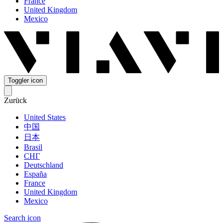
France
United Kingdom
Mexico
Toggler icon
Zurück
United States
中国
日本
Brasil
СНГ
Deutschland
España
France
United Kingdom
Mexico
Search icon