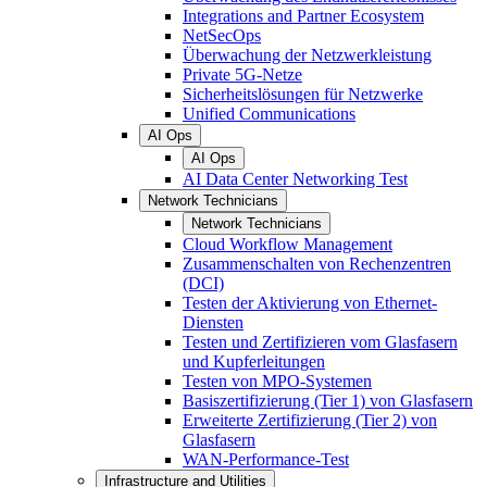
Integrations and Partner Ecosystem
NetSecOps
Überwachung der Netzwerkleistung
Private 5G-Netze
Sicherheitslösungen für Netzwerke
Unified Communications
AI Ops
AI Ops
AI Data Center Networking Test
Network Technicians
Network Technicians
Cloud Workflow Management
Zusammenschalten von Rechenzentren
(DCI)
Testen der Aktivierung von Ethernet-
Diensten
Testen und Zertifizieren vom Glasfasern
und Kupferleitungen
Testen von MPO-Systemen
Basiszertifizierung (Tier 1) von Glasfasern
Erweiterte Zertifizierung (Tier 2) von
Glasfasern
WAN-Performance-Test
Infrastructure and Utilities