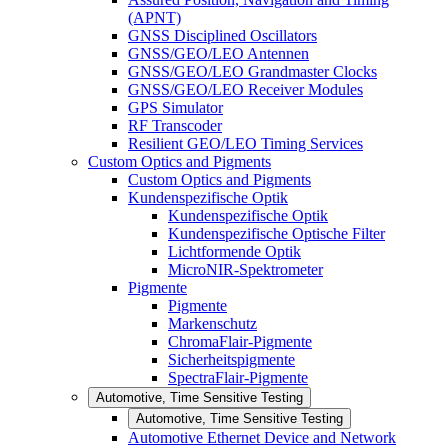
(APNT)
GNSS Disciplined Oscillators
GNSS/GEO/LEO Antennen
GNSS/GEO/LEO Grandmaster Clocks
GNSS/GEO/LEO Receiver Modules
GPS Simulator
RF Transcoder
Resilient GEO/LEO Timing Services
Custom Optics and Pigments
Custom Optics and Pigments
Kundenspezifische Optik
Kundenspezifische Optik
Kundenspezifische Optische Filter
Lichtformende Optik
MicroNIR-Spektrometer
Pigmente
Pigmente
Markenschutz
ChromaFlair-Pigmente
Sicherheitspigmente
SpectraFlair-Pigmente
Automotive, Time Sensitive Testing
Automotive, Time Sensitive Testing
Automotive Ethernet Device and Network