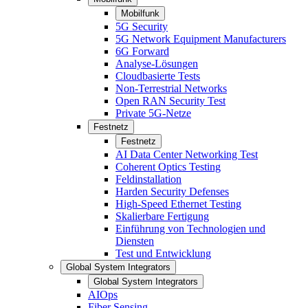
Mobilfunk
5G Security
5G Network Equipment Manufacturers
6G Forward
Analyse-Lösungen
Cloudbasierte Tests
Non-Terrestrial Networks
Open RAN Security Test
Private 5G-Netze
Festnetz
Festnetz
AI Data Center Networking Test
Coherent Optics Testing
Feldinstallation
Harden Security Defenses
High-Speed Ethernet Testing
Skalierbare Fertigung
Einführung von Technologien und
Diensten
Test und Entwicklung
Global System Integrators
Global System Integrators
AIOps
Fiber Sensing