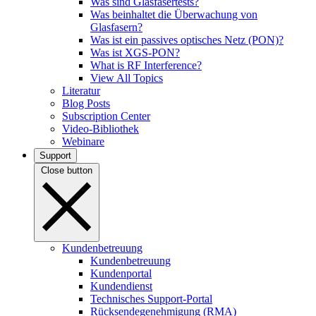
Was sind Glasfasertests?
Was beinhaltet die Überwachung von
Glasfasern?
Was ist ein passives optisches Netz (PON)?
Was ist XGS-PON?
What is RF Interference?
View All Topics
Literatur
Blog Posts
Subscription Center
Video-Bibliothek
Webinare
Support
Close button
Kundenbetreuung
Kundenbetreuung
Kundenportal
Kundendienst
Technisches Support-Portal
Rücksendegenehmigung (RMA)