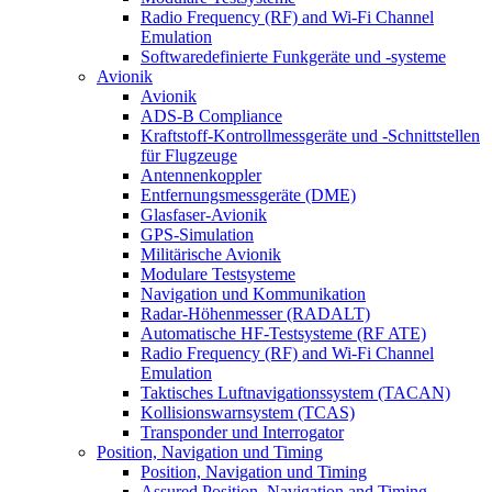
Radio Frequency (RF) and Wi-Fi Channel
Emulation
Softwaredefinierte Funkgeräte und -systeme
Avionik
Avionik
ADS-B Compliance
Kraftstoff-Kontrollmessgeräte und -Schnittstellen
für Flugzeuge
Antennenkoppler
Entfernungsmessgeräte (DME)
Glasfaser-Avionik
GPS-Simulation
Militärische Avionik
Modulare Testsysteme
Navigation und Kommunikation
Radar-Höhenmesser (RADALT)
Automatische HF-Testsysteme (RF ATE)
Radio Frequency (RF) and Wi-Fi Channel
Emulation
Taktisches Luftnavigationssystem (TACAN)
Kollisionswarnsystem (TCAS)
Transponder und Interrogator
Position, Navigation und Timing
Position, Navigation und Timing
Assured Position, Navigation and Timing