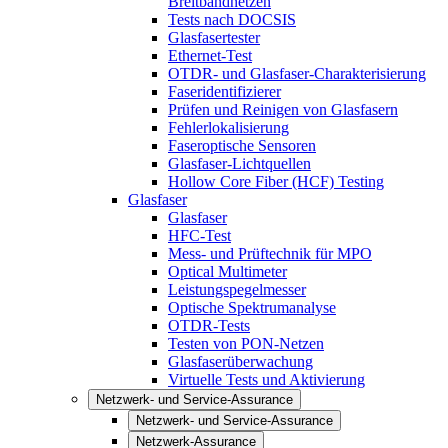
Breitbandnetzen
Tests nach DOCSIS
Glasfasertester
Ethernet-Test
OTDR- und Glasfaser-Charakterisierung
Faseridentifizierer
Prüfen und Reinigen von Glasfasern
Fehlerlokalisierung
Faseroptische Sensoren
Glasfaser-Lichtquellen
Hollow Core Fiber (HCF) Testing
Glasfaser
Glasfaser
HFC-Test
Mess- und Prüftechnik für MPO
Optical Multimeter
Leistungspegelmesser
Optische Spektrumanalyse
OTDR-Tests
Testen von PON-Netzen
Glasfaserüberwachung
Virtuelle Tests und Aktivierung
Netzwerk- und Service-Assurance
Netzwerk- und Service-Assurance
Netzwerk-Assurance