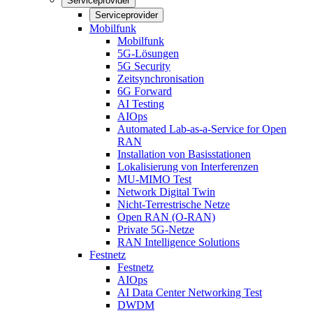
Serviceprovider
Serviceprovider
Mobilfunk
Mobilfunk
5G-Lösungen
5G Security
Zeitsynchronisation
6G Forward
AI Testing
AIOps
Automated Lab-as-a-Service for Open
RAN
Installation von Basisstationen
Lokalisierung von Interferenzen
MU-MIMO Test
Network Digital Twin
Nicht-Terrestrische Netze
Open RAN (O-RAN)
Private 5G-Netze
RAN Intelligence Solutions
Festnetz
Festnetz
AIOps
AI Data Center Networking Test
DWDM