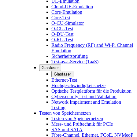
UE-Emulation
Cloud-UE-Emulation
Core-Emulation
Core-Test
O-CU-Simulator
O-CU-Test
O-DU-Test
O-RU-Test
Radio Frequency (RF) and Wi-Fi Channel
Emulation
Sicherheitsprüfung
Test-as-a-Service (TaaS)
Glasfaser
Glasfaser
Ethernet-Test
Hochgeschwindigkeitsnetze
Optische Testplattform für die Produktion
Cybersecurity Test and Validation
Network Impairment and Emulation
Testing
Testen von Speichernetzen
Testen von Speichernetzen
Mess- und Prüftechnik für PCIe
SAS und SATA
Fibre-Channel, Ethernet, FCoE, NVMeoF