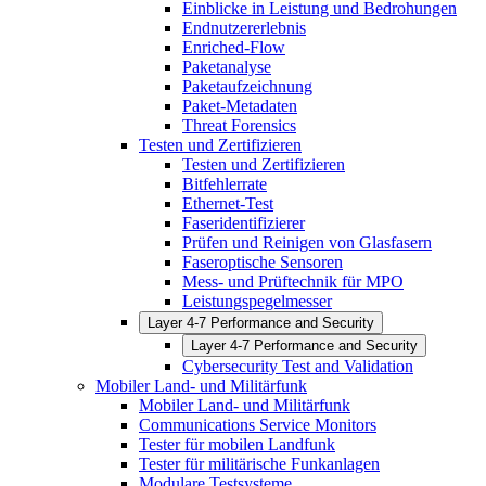
Einblicke in Leistung und Bedrohungen
Endnutzererlebnis
Enriched-Flow
Paketanalyse
Paketaufzeichnung
Paket-Metadaten
Threat Forensics
Testen und Zertifizieren
Testen und Zertifizieren
Bitfehlerrate
Ethernet-Test
Faseridentifizierer
Prüfen und Reinigen von Glasfasern
Faseroptische Sensoren
Mess- und Prüftechnik für MPO
Leistungspegelmesser
Layer 4-7 Performance and Security
Layer 4-7 Performance and Security
Cybersecurity Test and Validation
Mobiler Land- und Militärfunk
Mobiler Land- und Militärfunk
Communications Service Monitors
Tester für mobilen Landfunk
Tester für militärische Funkanlagen
Modulare Testsysteme