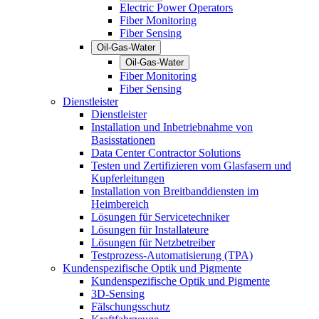
Electric Power Operators
Fiber Monitoring
Fiber Sensing
Oil-Gas-Water
Oil-Gas-Water
Fiber Monitoring
Fiber Sensing
Dienstleister
Dienstleister
Installation und Inbetriebnahme von
Basisstationen
Data Center Contractor Solutions
Testen und Zertifizieren vom Glasfasern und
Kupferleitungen
Installation von Breitbanddiensten im
Heimbereich
Lösungen für Servicetechniker
Lösungen für Installateure
Lösungen für Netzbetreiber
Testprozess-Automatisierung (TPA)
Kundenspezifische Optik und Pigmente
Kundenspezifische Optik und Pigmente
3D-Sensing
Fälschungsschutz