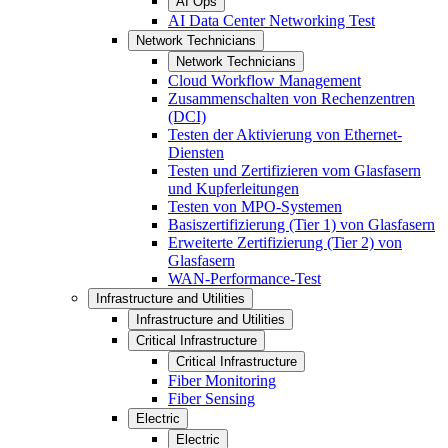
AI Ops
AI Data Center Networking Test
Network Technicians
Network Technicians
Cloud Workflow Management
Zusammenschalten von Rechenzentren
(DCI)
Testen der Aktivierung von Ethernet-
Diensten
Testen und Zertifizieren vom Glasfasern
und Kupferleitungen
Testen von MPO-Systemen
Basiszertifizierung (Tier 1) von Glasfasern
Erweiterte Zertifizierung (Tier 2) von
Glasfasern
WAN-Performance-Test
Infrastructure and Utilities
Infrastructure and Utilities
Critical Infrastructure
Critical Infrastructure
Fiber Monitoring
Fiber Sensing
Electric
Electric