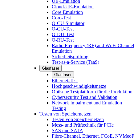
UE-Emulation
Cloud-UE-Emulation
Core-Emulation
Core-Test
O-CU-Simulator
O-CU-Test
O-DU-Test
O-RU-Test
Radio Frequency (RF) and Wi-Fi Channel
Emulation
Sicherheitsprüfung
Test-as-a-Service (TaaS)
Glasfaser
Glasfaser
Ethernet-Test
Hochgeschwindigkeitsnetze
Optische Testplattform für die Produktion
Cybersecurity Test and Validation
Network Impairment and Emulation
Testing
Testen von Speichernetzen
Testen von Speichernetzen
Mess- und Prüftechnik für PCIe
SAS und SATA
Fibre-Channel, Ethernet, FCoE, NVMeoF