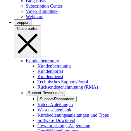
Blog Posts
Subscription Center
Video-Bibliothek
Webinare
Support
Close button
Kundenbetreuung
Kundenbetreuung
Kundenportal
Kundendienst
Technisches Support-Portal
Rücksendegenehmigung (RMA)
Support-Ressourcen
Support-Ressourcen
Video-Anleitungen
Wissensdatenbank
Kurzbedienungsanleitungen und Tipps
Software-Download
Gewährleistung, Allgemeine
Geschäftsbedingungen