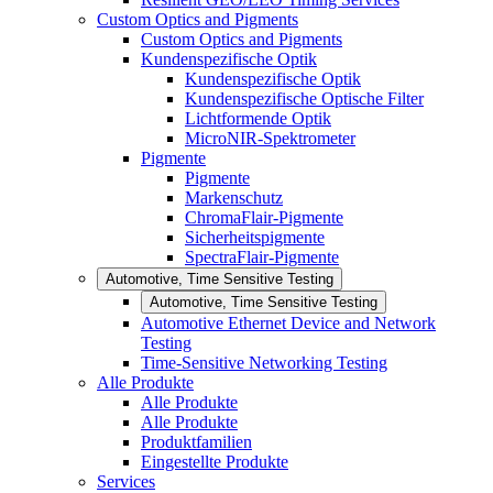
Custom Optics and Pigments
Custom Optics and Pigments
Kundenspezifische Optik
Kundenspezifische Optik
Kundenspezifische Optische Filter
Lichtformende Optik
MicroNIR-Spektrometer
Pigmente
Pigmente
Markenschutz
ChromaFlair-Pigmente
Sicherheitspigmente
SpectraFlair-Pigmente
Automotive, Time Sensitive Testing
Automotive, Time Sensitive Testing
Automotive Ethernet Device and Network
Testing
Time-Sensitive Networking Testing
Alle Produkte
Alle Produkte
Alle Produkte
Produktfamilien
Eingestellte Produkte
Services