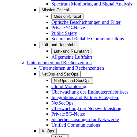
Spectrum Monitoring and Signal Analysis
Mission-Critical
Mission-Critical
Optische Beschichtungen und Filter
Private 5G-Netze
Public Safety
Secure and Reliable Communications
Luft- und Raumfahrt
Luft- und Raumfahrt
Allgemeine Luftfahrt
Unternehmen und Rechenzentren
Unternehmen und Rechenzentren
NetOps and SecOps
NetOps and SecOps
Cloud Monitoring
Überwachung des Endnutzererlebnisses
Integrations and Partner Ecosystem
NetSecOps
Überwachung der Netzwerkleistung
Private 5G-Netze
Sicherheitslösungen für Netzwerke
Unified Communications
AI Ops