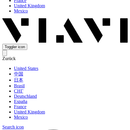
France
United Kingdom
Mexico
Toggler icon
Zurück
United States
中国
日本
Brasil
СНГ
Deutschland
España
France
United Kingdom
Mexico
Search icon