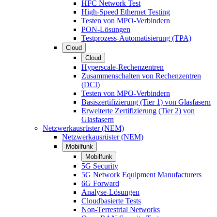
HFC Network Test
High-Speed Ethernet Testing
Testen von MPO-Verbindern
PON-Lösungen
Testprozess-Automatisierung (TPA)
Cloud
Cloud
Hyperscale-Rechenzentren
Zusammenschalten von Rechenzentren
(DCI)
Testen von MPO-Verbindern
Basiszertifizierung (Tier 1) von Glasfasern
Erweiterte Zertifizierung (Tier 2) von
Glasfasern
Netzwerkausrüster (NEM)
Netzwerkausrüster (NEM)
Mobilfunk
Mobilfunk
5G Security
5G Network Equipment Manufacturers
6G Forward
Analyse-Lösungen
Cloudbasierte Tests
Non-Terrestrial Networks