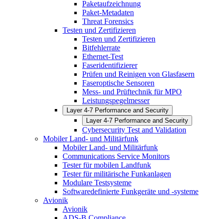
Paketaufzeichnung
Paket-Metadaten
Threat Forensics
Testen und Zertifizieren
Testen und Zertifizieren
Bitfehlerrate
Ethernet-Test
Faseridentifizierer
Prüfen und Reinigen von Glasfasern
Faseroptische Sensoren
Mess- und Prüftechnik für MPO
Leistungspegelmesser
Layer 4-7 Performance and Security
Layer 4-7 Performance and Security
Cybersecurity Test and Validation
Mobiler Land- und Militärfunk
Mobiler Land- und Militärfunk
Communications Service Monitors
Tester für mobilen Landfunk
Tester für militärische Funkanlagen
Modulare Testsysteme
Softwaredefinierte Funkgeräte und -systeme
Avionik
Avionik
ADS-B Compliance