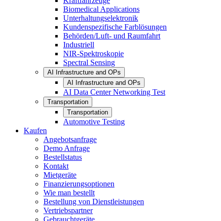
Kraftfahrzeuge
Biomedical Applications
Unterhaltungselektronik
Kundenspezifische Farblösungen
Behörden/Luft- und Raumfahrt
Industriell
NIR-Spektroskopie
Spectral Sensing
AI Infrastructure and OPs
AI Infrastructure and OPs
AI Data Center Networking Test
Transportation
Transportation
Automotive Testing
Kaufen
Angebotsanfrage
Demo Anfrage
Bestellstatus
Kontakt
Mietgeräte
Finanzierungsoptionen
Wie man bestellt
Bestellung von Dienstleistungen
Vertriebspartner
Gebrauchtgeräte