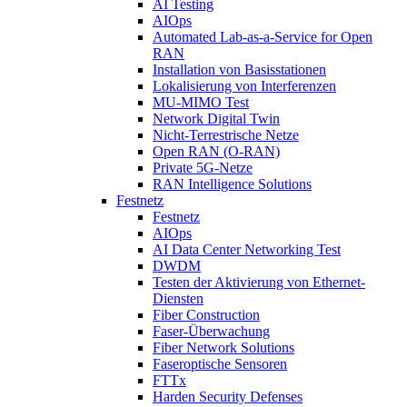
AI Testing
AIOps
Automated Lab-as-a-Service for Open
RAN
Installation von Basisstationen
Lokalisierung von Interferenzen
MU-MIMO Test
Network Digital Twin
Nicht-Terrestrische Netze
Open RAN (O-RAN)
Private 5G-Netze
RAN Intelligence Solutions
Festnetz
Festnetz
AIOps
AI Data Center Networking Test
DWDM
Testen der Aktivierung von Ethernet-
Diensten
Fiber Construction
Faser-Überwachung
Fiber Network Solutions
Faseroptische Sensoren
FTTx
Harden Security Defenses