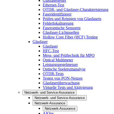
Glasfasertester
Ethernet-Test
OTDR- und Glasfaser-Charakterisierung
Faseridentifizierer
Prüfen und Reinigen von Glasfasern
Fehlerlokalisierung
Faseroptische Sensoren
Glasfaser-Lichtquellen
Hollow Core Fiber (HCF) Testing
Glasfaser
Glasfaser
HFC-Test
Mess- und Prüftechnik für MPO
Optical Multimeter
Leistungspegelmesser
Optische Spektrumanalyse
OTDR-Tests
Testen von PON-Netzen
Glasfaserüberwachung
Virtuelle Tests und Aktivierung
Netzwerk- und Service-Assurance
Netzwerk- und Service-Assurance
Netzwerk-Assurance
Netzwerk-Assurance
AIOps