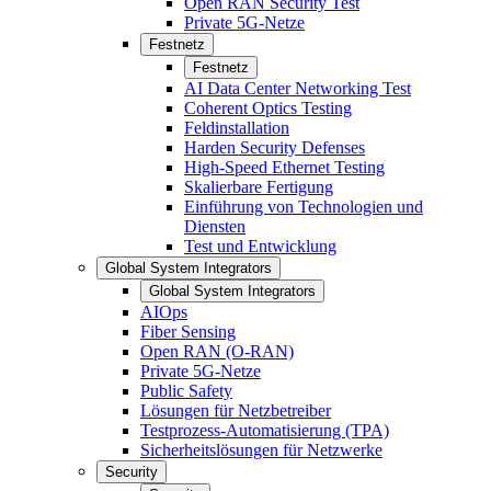
Open RAN Security Test
Private 5G-Netze
Festnetz
Festnetz
AI Data Center Networking Test
Coherent Optics Testing
Feldinstallation
Harden Security Defenses
High-Speed Ethernet Testing
Skalierbare Fertigung
Einführung von Technologien und
Diensten
Test und Entwicklung
Global System Integrators
Global System Integrators
AIOps
Fiber Sensing
Open RAN (O-RAN)
Private 5G-Netze
Public Safety
Lösungen für Netzbetreiber
Testprozess-Automatisierung (TPA)
Sicherheitslösungen für Netzwerke
Security