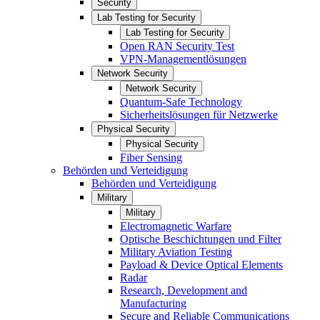
Security
Lab Testing for Security
Lab Testing for Security
Open RAN Security Test
VPN-Managementlösungen
Network Security
Network Security
Quantum-Safe Technology
Sicherheitslösungen für Netzwerke
Physical Security
Physical Security
Fiber Sensing
Behörden und Verteidigung
Behörden und Verteidigung
Military
Military
Electromagnetic Warfare
Optische Beschichtungen und Filter
Military Aviation Testing
Payload & Device Optical Elements
Radar
Research, Development and
Manufacturing
Secure and Reliable Communications