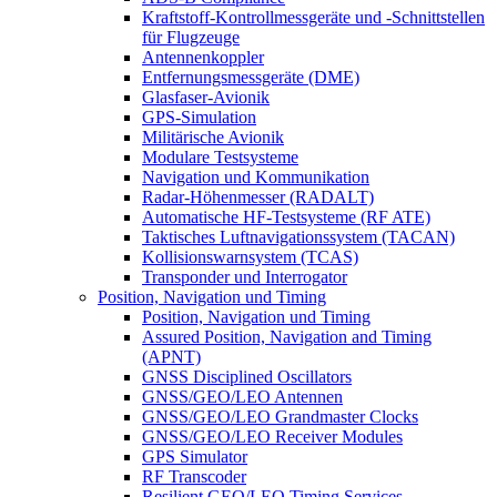
Kraftstoff-Kontrollmessgeräte und -Schnittstellen
für Flugzeuge
Antennenkoppler
Entfernungsmessgeräte (DME)
Glasfaser-Avionik
GPS-Simulation
Militärische Avionik
Modulare Testsysteme
Navigation und Kommunikation
Radar-Höhenmesser (RADALT)
Automatische HF-Testsysteme (RF ATE)
Taktisches Luftnavigationssystem (TACAN)
Kollisionswarnsystem (TCAS)
Transponder und Interrogator
Position, Navigation und Timing
Position, Navigation und Timing
Assured Position, Navigation and Timing
(APNT)
GNSS Disciplined Oscillators
GNSS/GEO/LEO Antennen
GNSS/GEO/LEO Grandmaster Clocks
GNSS/GEO/LEO Receiver Modules
GPS Simulator
RF Transcoder
Resilient GEO/LEO Timing Services