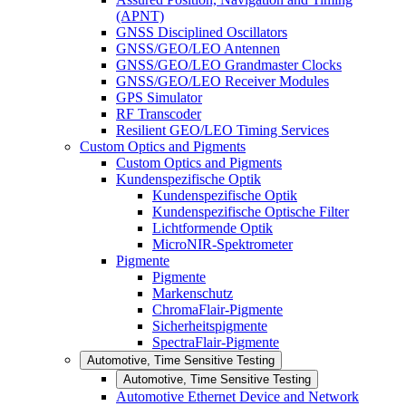
(APNT)
GNSS Disciplined Oscillators
GNSS/GEO/LEO Antennen
GNSS/GEO/LEO Grandmaster Clocks
GNSS/GEO/LEO Receiver Modules
GPS Simulator
RF Transcoder
Resilient GEO/LEO Timing Services
Custom Optics and Pigments
Custom Optics and Pigments
Kundenspezifische Optik
Kundenspezifische Optik
Kundenspezifische Optische Filter
Lichtformende Optik
MicroNIR-Spektrometer
Pigmente
Pigmente
Markenschutz
ChromaFlair-Pigmente
Sicherheitspigmente
SpectraFlair-Pigmente
Automotive, Time Sensitive Testing
Automotive, Time Sensitive Testing
Automotive Ethernet Device and Network