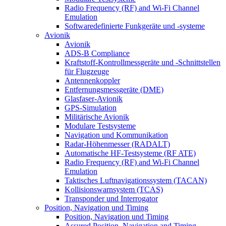
Radio Frequency (RF) and Wi-Fi Channel
Emulation
Softwaredefinierte Funkgeräte und -systeme
Avionik
Avionik
ADS-B Compliance
Kraftstoff-Kontrollmessgeräte und -Schnittstellen
für Flugzeuge
Antennenkoppler
Entfernungsmessgeräte (DME)
Glasfaser-Avionik
GPS-Simulation
Militärische Avionik
Modulare Testsysteme
Navigation und Kommunikation
Radar-Höhenmesser (RADALT)
Automatische HF-Testsysteme (RF ATE)
Radio Frequency (RF) and Wi-Fi Channel
Emulation
Taktisches Luftnavigationssystem (TACAN)
Kollisionswarnsystem (TCAS)
Transponder und Interrogator
Position, Navigation und Timing
Position, Navigation und Timing
Assured Position, Navigation and Timing