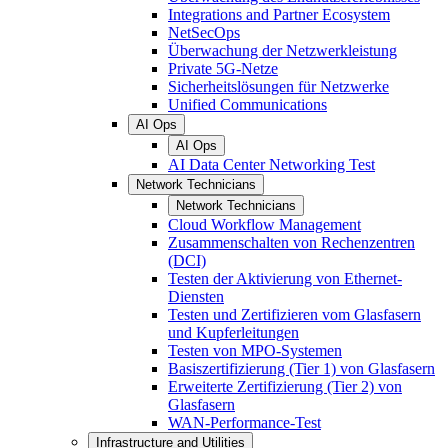
Integrations and Partner Ecosystem
NetSecOps
Überwachung der Netzwerkleistung
Private 5G-Netze
Sicherheitslösungen für Netzwerke
Unified Communications
AI Ops
AI Ops
AI Data Center Networking Test
Network Technicians
Network Technicians
Cloud Workflow Management
Zusammenschalten von Rechenzentren
(DCI)
Testen der Aktivierung von Ethernet-
Diensten
Testen und Zertifizieren vom Glasfasern
und Kupferleitungen
Testen von MPO-Systemen
Basiszertifizierung (Tier 1) von Glasfasern
Erweiterte Zertifizierung (Tier 2) von
Glasfasern
WAN-Performance-Test
Infrastructure and Utilities