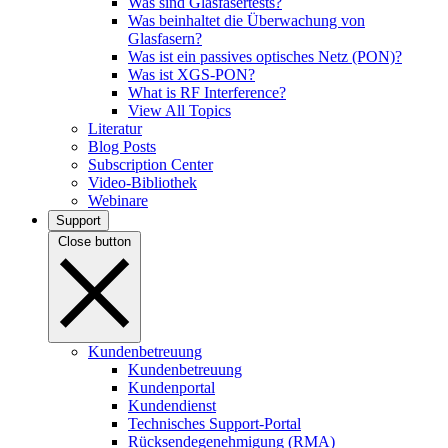
Was sind Glasfasertests?
Was beinhaltet die Überwachung von
Glasfasern?
Was ist ein passives optisches Netz (PON)?
Was ist XGS-PON?
What is RF Interference?
View All Topics
Literatur
Blog Posts
Subscription Center
Video-Bibliothek
Webinare
Support
Close button
Kundenbetreuung
Kundenbetreuung
Kundenportal
Kundendienst
Technisches Support-Portal
Rücksendegenehmigung (RMA)