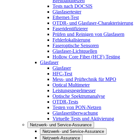
Breitbandnetzen
Tests nach DOCSIS
Glasfasertester
Ethernet-Test
OTDR- und Glasfaser-Charakterisierung
Faseridentifizierer
Prüfen und Reinigen von Glasfasern
Fehlerlokalisierung
Faseroptische Sensoren
Glasfaser-Lichtquellen
Hollow Core Fiber (HCF) Testing
Glasfaser
Glasfaser
HFC-Test
Mess- und Prüftechnik für MPO
Optical Multimeter
Leistungspegelmesser
Optische Spektrumanalyse
OTDR-Tests
Testen von PON-Netzen
Glasfaserüberwachung
Virtuelle Tests und Aktivierung
Netzwerk- und Service-Assurance
Netzwerk- und Service-Assurance
Netzwerk-Assurance