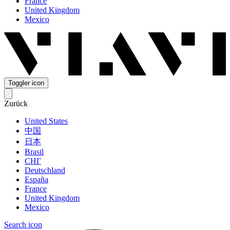
France
United Kingdom
Mexico
Toggler icon
Zurück
United States
中国
日本
Brasil
СНГ
Deutschland
España
France
United Kingdom
Mexico
Search icon