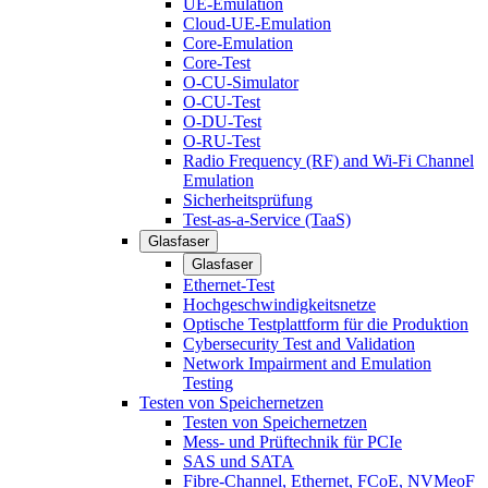
UE-Emulation
Cloud-UE-Emulation
Core-Emulation
Core-Test
O-CU-Simulator
O-CU-Test
O-DU-Test
O-RU-Test
Radio Frequency (RF) and Wi-Fi Channel
Emulation
Sicherheitsprüfung
Test-as-a-Service (TaaS)
Glasfaser
Glasfaser
Ethernet-Test
Hochgeschwindigkeitsnetze
Optische Testplattform für die Produktion
Cybersecurity Test and Validation
Network Impairment and Emulation
Testing
Testen von Speichernetzen
Testen von Speichernetzen
Mess- und Prüftechnik für PCIe
SAS und SATA
Fibre-Channel, Ethernet, FCoE, NVMeoF