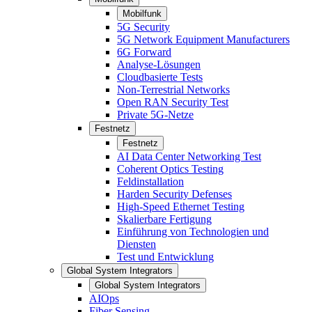
Mobilfunk
5G Security
5G Network Equipment Manufacturers
6G Forward
Analyse-Lösungen
Cloudbasierte Tests
Non-Terrestrial Networks
Open RAN Security Test
Private 5G-Netze
Festnetz
Festnetz
AI Data Center Networking Test
Coherent Optics Testing
Feldinstallation
Harden Security Defenses
High-Speed Ethernet Testing
Skalierbare Fertigung
Einführung von Technologien und
Diensten
Test und Entwicklung
Global System Integrators
Global System Integrators
AIOps
Fiber Sensing