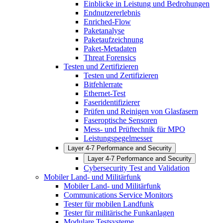
Einblicke in Leistung und Bedrohungen
Endnutzererlebnis
Enriched-Flow
Paketanalyse
Paketaufzeichnung
Paket-Metadaten
Threat Forensics
Testen und Zertifizieren
Testen und Zertifizieren
Bitfehlerrate
Ethernet-Test
Faseridentifizierer
Prüfen und Reinigen von Glasfasern
Faseroptische Sensoren
Mess- und Prüftechnik für MPO
Leistungspegelmesser
Layer 4-7 Performance and Security
Layer 4-7 Performance and Security
Cybersecurity Test and Validation
Mobiler Land- und Militärfunk
Mobiler Land- und Militärfunk
Communications Service Monitors
Tester für mobilen Landfunk
Tester für militärische Funkanlagen
Modulare Testsysteme