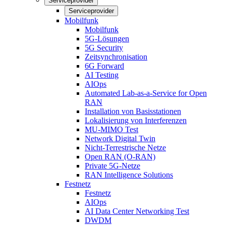
Serviceprovider
Serviceprovider
Mobilfunk
Mobilfunk
5G-Lösungen
5G Security
Zeitsynchronisation
6G Forward
AI Testing
AIOps
Automated Lab-as-a-Service for Open
RAN
Installation von Basisstationen
Lokalisierung von Interferenzen
MU-MIMO Test
Network Digital Twin
Nicht-Terrestrische Netze
Open RAN (O-RAN)
Private 5G-Netze
RAN Intelligence Solutions
Festnetz
Festnetz
AIOps
AI Data Center Networking Test
DWDM