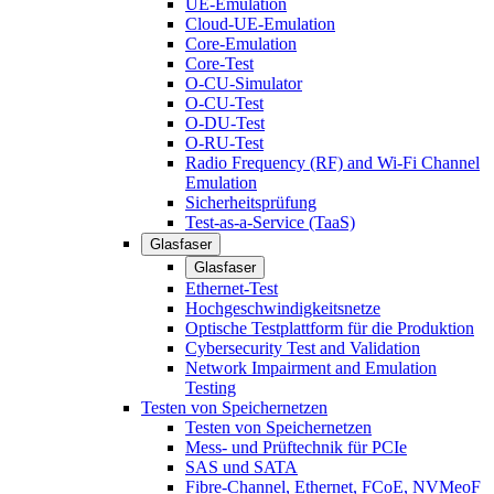
UE-Emulation
Cloud-UE-Emulation
Core-Emulation
Core-Test
O-CU-Simulator
O-CU-Test
O-DU-Test
O-RU-Test
Radio Frequency (RF) and Wi-Fi Channel
Emulation
Sicherheitsprüfung
Test-as-a-Service (TaaS)
Glasfaser
Glasfaser
Ethernet-Test
Hochgeschwindigkeitsnetze
Optische Testplattform für die Produktion
Cybersecurity Test and Validation
Network Impairment and Emulation
Testing
Testen von Speichernetzen
Testen von Speichernetzen
Mess- und Prüftechnik für PCIe
SAS und SATA
Fibre-Channel, Ethernet, FCoE, NVMeoF