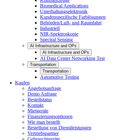
Kraftfahrzeuge
Biomedical Applications
Unterhaltungselektronik
Kundenspezifische Farblösungen
Behörden/Luft- und Raumfahrt
Industriell
NIR-Spektroskopie
Spectral Sensing
AI Infrastructure and OPs
AI Infrastructure and OPs
AI Data Center Networking Test
Transportation
Transportation
Automotive Testing
Kaufen
Angebotsanfrage
Demo Anfrage
Bestellstatus
Kontakt
Mietgeräte
Finanzierungsoptionen
Wie man bestellt
Bestellung von Dienstleistungen
Vertriebspartner
Gebrauchtgeräte