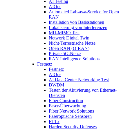
AI Testing
AIOps
Automated Lab-as-a-Service for Open
RAN
Installation von Basisstationen
Lokalisierung von Interferenzen
MU-MIMO Test
Network Digital Twin
Nicht-Terrestrische Netze
Open RAN (O-RAN)
Private 5G-Netze
RAN Intelligence Solutions
Festnetz
Festnetz
AIOps
AI Data Center Networking Test
DWDM
Testen der Aktivierung von Ethernet-
Diensten
Fiber Construction
Faser-Überwachung
Fiber Network Solutions
Faseroptische Sensoren
FTTx
Harden Security Defenses