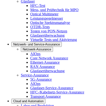
Glasfaser
HFC-Test
Mess- und Prüftechnik für MPO
Optical Multimeter
Leistungspegelmesser
Optische Spektrumanalyse
OTDR-Tests
Testen von PON-Netzen
Glasfaserüberwachung
Virtuelle Tests und Aktivierung
Netzwerk- und Service-Assurance
Netzwerk-Assurance
AIOps
Core Network Assurance
Ethernet-Assurance
RAN Assurance
Glasfaserüberwachung
Service-Assurance
5G-Assurance
AIOps
Glasfaser-Service-Assurance
HFC-/Kabelnetz-Service-Assurance
Transport Assurance
Cloud and Automation
Labor und Produktion