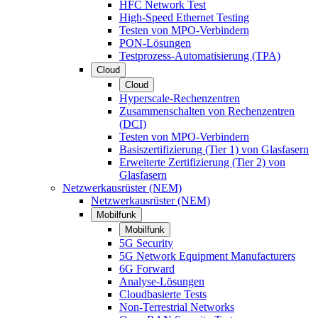
HFC Network Test
High-Speed Ethernet Testing
Testen von MPO-Verbindern
PON-Lösungen
Testprozess-Automatisierung (TPA)
Cloud
Cloud
Hyperscale-Rechenzentren
Zusammenschalten von Rechenzentren
(DCI)
Testen von MPO-Verbindern
Basiszertifizierung (Tier 1) von Glasfasern
Erweiterte Zertifizierung (Tier 2) von
Glasfasern
Netzwerkausrüster (NEM)
Netzwerkausrüster (NEM)
Mobilfunk
Mobilfunk
5G Security
5G Network Equipment Manufacturers
6G Forward
Analyse-Lösungen
Cloudbasierte Tests
Non-Terrestrial Networks