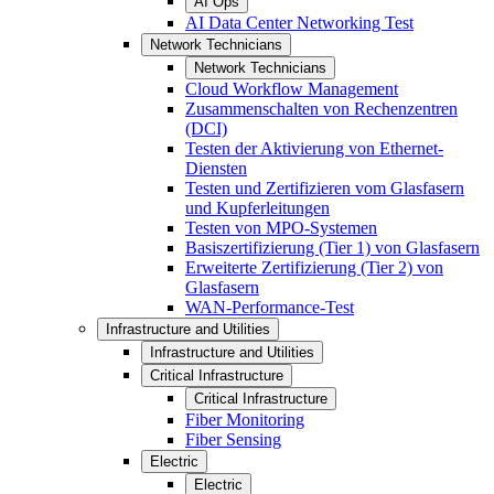
AI Ops
AI Data Center Networking Test
Network Technicians
Network Technicians
Cloud Workflow Management
Zusammenschalten von Rechenzentren
(DCI)
Testen der Aktivierung von Ethernet-
Diensten
Testen und Zertifizieren vom Glasfasern
und Kupferleitungen
Testen von MPO-Systemen
Basiszertifizierung (Tier 1) von Glasfasern
Erweiterte Zertifizierung (Tier 2) von
Glasfasern
WAN-Performance-Test
Infrastructure and Utilities
Infrastructure and Utilities
Critical Infrastructure
Critical Infrastructure
Fiber Monitoring
Fiber Sensing
Electric
Electric