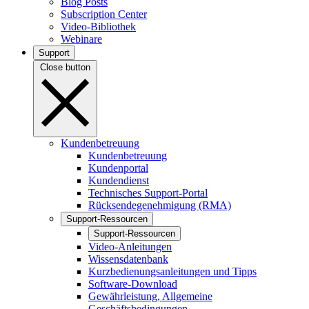
Blog Posts
Subscription Center
Video-Bibliothek
Webinare
Support
Close button
Kundenbetreuung
Kundenbetreuung
Kundenportal
Kundendienst
Technisches Support-Portal
Rücksendegenehmigung (RMA)
Support-Ressourcen
Support-Ressourcen
Video-Anleitungen
Wissensdatenbank
Kurzbedienungsanleitungen und Tipps
Software-Download
Gewährleistung, Allgemeine
Geschäftsbedingungen