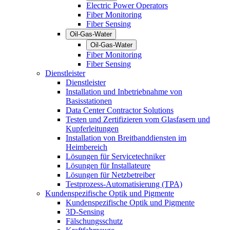
Electric Power Operators
Fiber Monitoring
Fiber Sensing
Oil-Gas-Water
Oil-Gas-Water
Fiber Monitoring
Fiber Sensing
Dienstleister
Dienstleister
Installation und Inbetriebnahme von
Basisstationen
Data Center Contractor Solutions
Testen und Zertifizieren vom Glasfasern und
Kupferleitungen
Installation von Breitbanddiensten im
Heimbereich
Lösungen für Servicetechniker
Lösungen für Installateure
Lösungen für Netzbetreiber
Testprozess-Automatisierung (TPA)
Kundenspezifische Optik und Pigmente
Kundenspezifische Optik und Pigmente
3D-Sensing
Fälschungsschutz