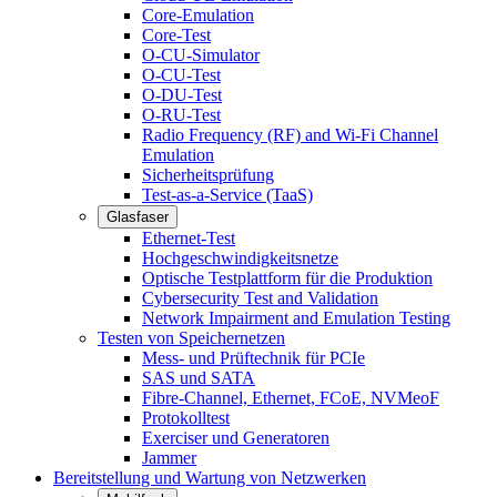
Core-Emulation
Core-Test
O-CU-Simulator
O-CU-Test
O-DU-Test
O-RU-Test
Radio Frequency (RF) and Wi-Fi Channel
Emulation
Sicherheitsprüfung
Test-as-a-Service (TaaS)
Glasfaser
Ethernet-Test
Hochgeschwindigkeitsnetze
Optische Testplattform für die Produktion
Cybersecurity Test and Validation
Network Impairment and Emulation Testing
Testen von Speichernetzen
Mess- und Prüftechnik für PCIe
SAS und SATA
Fibre-Channel, Ethernet, FCoE, NVMeoF
Protokolltest
Exerciser und Generatoren
Jammer
Bereitstellung und Wartung von Netzwerken