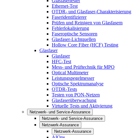
Glasfasertester
Ethernet-Test
OTDR- und Glasfaser-Charakterisierung
Faseridentifizierer
Prüfen und Reinigen von Glasfasern
Fehlerlokalisierung
Faseroptische Sensoren
Glasfaser-Lichtquellen
Hollow Core Fiber (HCF) Testing
Glasfaser
Glasfaser
HFC-Test
Mess- und Prüftechnik für MPO
Optical Multimeter
Leistungspegelmesser
Optische Spektrumanalyse
OTDR-Tests
Testen von PON-Netzen
Glasfaserüberwachung
Virtuelle Tests und Aktivierung
Netzwerk- und Service-Assurance
Netzwerk- und Service-Assurance
Netzwerk-Assurance
Netzwerk-Assurance
AIOps