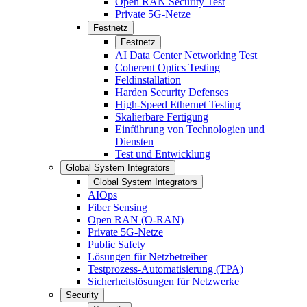
Open RAN Security Test
Private 5G-Netze
Festnetz
Festnetz
AI Data Center Networking Test
Coherent Optics Testing
Feldinstallation
Harden Security Defenses
High-Speed Ethernet Testing
Skalierbare Fertigung
Einführung von Technologien und
Diensten
Test und Entwicklung
Global System Integrators
Global System Integrators
AIOps
Fiber Sensing
Open RAN (O-RAN)
Private 5G-Netze
Public Safety
Lösungen für Netzbetreiber
Testprozess-Automatisierung (TPA)
Sicherheitslösungen für Netzwerke
Security