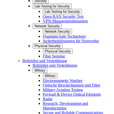
Security
Lab Testing for Security
Lab Testing for Security
Open RAN Security Test
VPN-Managementlösungen
Network Security
Network Security
Quantum-Safe Technology
Sicherheitslösungen für Netzwerke
Physical Security
Physical Security
Fiber Sensing
Behörden und Verteidigung
Behörden und Verteidigung
Military
Military
Electromagnetic Warfare
Optische Beschichtungen und Filter
Military Aviation Testing
Payload & Device Optical Elements
Radar
Research, Development and
Manufacturing
Secure and Reliable Communications