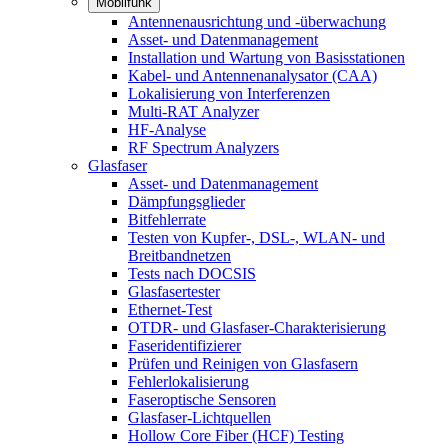
Mobilfunk
Antennenausrichtung und -überwachung
Asset- und Datenmanagement
Installation und Wartung von Basisstationen
Kabel- und Antennenanalysator (CAA)
Lokalisierung von Interferenzen
Multi-RAT Analyzer
HF-Analyse
RF Spectrum Analyzers
Glasfaser
Asset- und Datenmanagement
Dämpfungsglieder
Bitfehlerrate
Testen von Kupfer-, DSL-, WLAN- und
Breitbandnetzen
Tests nach DOCSIS
Glasfasertester
Ethernet-Test
OTDR- und Glasfaser-Charakterisierung
Faseridentifizierer
Prüfen und Reinigen von Glasfasern
Fehlerlokalisierung
Faseroptische Sensoren
Glasfaser-Lichtquellen
Hollow Core Fiber (HCF) Testing