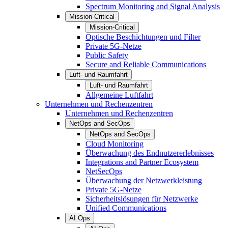
Spectrum Monitoring and Signal Analysis
Mission-Critical
Mission-Critical
Optische Beschichtungen und Filter
Private 5G-Netze
Public Safety
Secure and Reliable Communications
Luft- und Raumfahrt
Luft- und Raumfahrt
Allgemeine Luftfahrt
Unternehmen und Rechenzentren
Unternehmen und Rechenzentren
NetOps and SecOps
NetOps and SecOps
Cloud Monitoring
Überwachung des Endnutzererlebnisses
Integrations and Partner Ecosystem
NetSecOps
Überwachung der Netzwerkleistung
Private 5G-Netze
Sicherheitslösungen für Netzwerke
Unified Communications
AI Ops