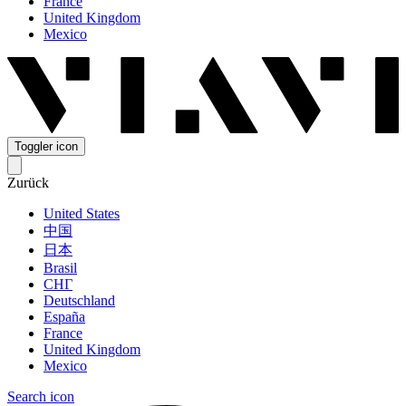
France
United Kingdom
Mexico
Toggler icon
Zurück
United States
中国
日本
Brasil
СНГ
Deutschland
España
France
United Kingdom
Mexico
Search icon