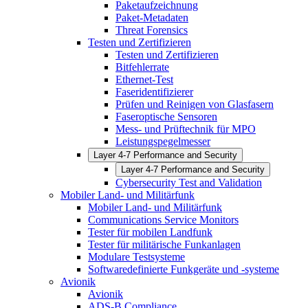
Paketaufzeichnung
Paket-Metadaten
Threat Forensics
Testen und Zertifizieren
Testen und Zertifizieren
Bitfehlerrate
Ethernet-Test
Faseridentifizierer
Prüfen und Reinigen von Glasfasern
Faseroptische Sensoren
Mess- und Prüftechnik für MPO
Leistungspegelmesser
Layer 4-7 Performance and Security
Layer 4-7 Performance and Security
Cybersecurity Test and Validation
Mobiler Land- und Militärfunk
Mobiler Land- und Militärfunk
Communications Service Monitors
Tester für mobilen Landfunk
Tester für militärische Funkanlagen
Modulare Testsysteme
Softwaredefinierte Funkgeräte und -systeme
Avionik
Avionik
ADS-B Compliance