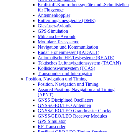
Kraftstoff-Kontrollmessgeräte und -Schnittstellen
für Flugzeuge
Antennenkoppler
Entfernungsmessgeräte (DME)
Glasfaser-Avionik
GPS-Simulation
Militärische Avionik
Modulare Testsysteme
Navigation und Kommunikation
Radar-Höhenmesser (RADALT)
Automatische HF-Testsysteme (RF ATE)
Taktisches Luftnavigationssystem (TACAN)
Kollisionswarnsystem (TCAS)
Transponder und Interrogator
Position, Navigation und Timing
Position, Navigation und Timing
Assured Position, Navigation and Timing
(APNT)
GNSS Disciplined Oscillators
GNSS/GEO/LEO Antennen
GNSS/GEO/LEO Grandmaster Clocks
GNSS/GEO/LEO Receiver Modules
GPS Simulator
RF Transcoder
Resilient GEO/LEO Timing Services