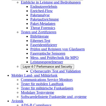
Einblicke in Leistung und Bedrohungen
Endnutzererlebnis
Enriched-Flow
Paketanalyse
Paketaufzeichnung
Paket-Metadaten
Threat Forensics
Testen und Zertifizieren
Bitfehlerrate
Ethernet-Test
Faseridentifizierer
Prüfen und Reinigen von Glasfasern
Faseroptische Sensoren
Mess- und Prüftechnik für MPO
Leistungspegelmesser
Layer 4-7 Performance and Security
Cybersecurity Test and Validation
Mobiler Land- und Militärfunk
Communications Service Monitors
Tester für mobilen Landfunk
Tester für militärische Funkanlagen
Modulare Testsysteme
Softwaredefinierte Funkgeräte und -systeme
Avionik
ADS-B Compliance