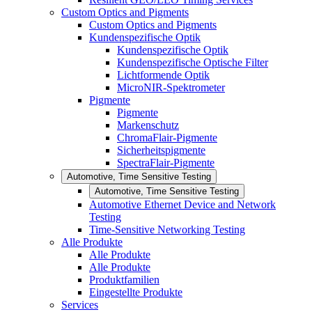
Custom Optics and Pigments
Custom Optics and Pigments
Kundenspezifische Optik
Kundenspezifische Optik
Kundenspezifische Optische Filter
Lichtformende Optik
MicroNIR-Spektrometer
Pigmente
Pigmente
Markenschutz
ChromaFlair-Pigmente
Sicherheitspigmente
SpectraFlair-Pigmente
Automotive, Time Sensitive Testing
Automotive, Time Sensitive Testing
Automotive Ethernet Device and Network
Testing
Time-Sensitive Networking Testing
Alle Produkte
Alle Produkte
Alle Produkte
Produktfamilien
Eingestellte Produkte
Services