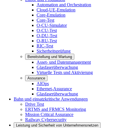
Automation and Orchestration
Cloud-UE-Emulation
Core-Emulation
Core-Test
O-CU-Simulator
O-CU-Test
O-DU-Test
O-RU-Test
RIC-Test
Sicherheitsprüfung
Bereitstellung und Wartung
Asset- und Datenmanagement
Glasfaserüberwachung
Virtuelle Tests und Aktivierung
Assurance
AIOps
Ethernet-Assurance
Glasfaserüberwachung
Bahn und einsatzkritische Anwendungen
Drive Test
ERTMS and FRMCS Monitoring
Mission Critical Assurance
Railway Cybersecurity
Leistung und Sicherheit von Unternehmensnetzen