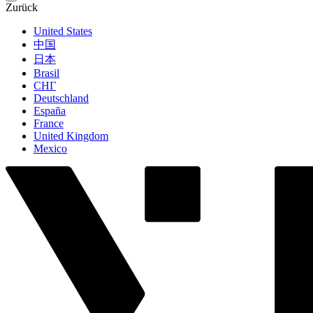
Zurück
United States
中国
日本
Brasil
СНГ
Deutschland
España
France
United Kingdom
Mexico