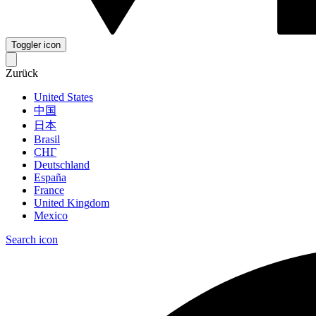
Toggler icon
Zurück
United States
中国
日本
Brasil
СНГ
Deutschland
España
France
United Kingdom
Mexico
Search icon