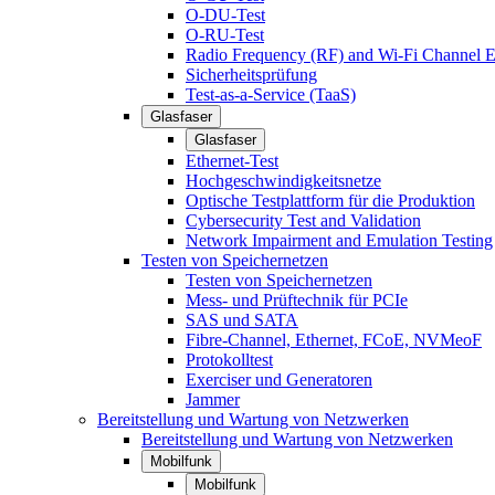
O-DU-Test
O-RU-Test
Radio Frequency (RF) and Wi-Fi Channel E
Sicherheitsprüfung
Test-as-a-Service (TaaS)
Glasfaser
Glasfaser
Ethernet-Test
Hochgeschwindigkeitsnetze
Optische Testplattform für die Produktion
Cybersecurity Test and Validation
Network Impairment and Emulation Testing
Testen von Speichernetzen
Testen von Speichernetzen
Mess- und Prüftechnik für PCIe
SAS und SATA
Fibre-Channel, Ethernet, FCoE, NVMeoF
Protokolltest
Exerciser und Generatoren
Jammer
Bereitstellung und Wartung von Netzwerken
Bereitstellung und Wartung von Netzwerken
Mobilfunk
Mobilfunk