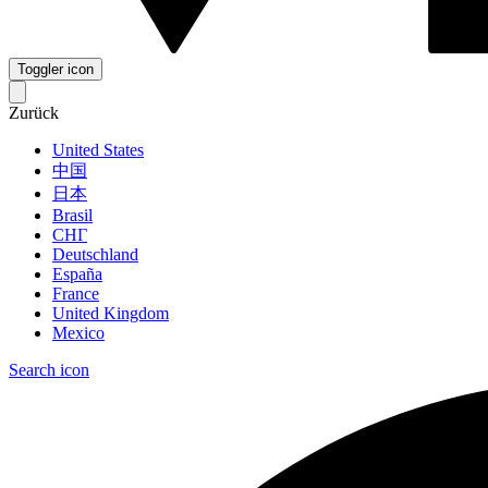
Toggler icon
Zurück
United States
中国
日本
Brasil
СНГ
Deutschland
España
France
United Kingdom
Mexico
Search icon