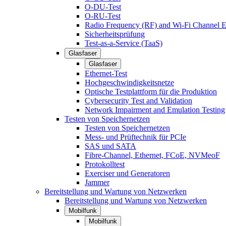
O-DU-Test
O-RU-Test
Radio Frequency (RF) and Wi-Fi Channel E
Sicherheitsprüfung
Test-as-a-Service (TaaS)
Glasfaser
Glasfaser
Ethernet-Test
Hochgeschwindigkeitsnetze
Optische Testplattform für die Produktion
Cybersecurity Test and Validation
Network Impairment and Emulation Testing
Testen von Speichernetzen
Testen von Speichernetzen
Mess- und Prüftechnik für PCIe
SAS und SATA
Fibre-Channel, Ethernet, FCoE, NVMeoF
Protokolltest
Exerciser und Generatoren
Jammer
Bereitstellung und Wartung von Netzwerken
Bereitstellung und Wartung von Netzwerken
Mobilfunk
Mobilfunk