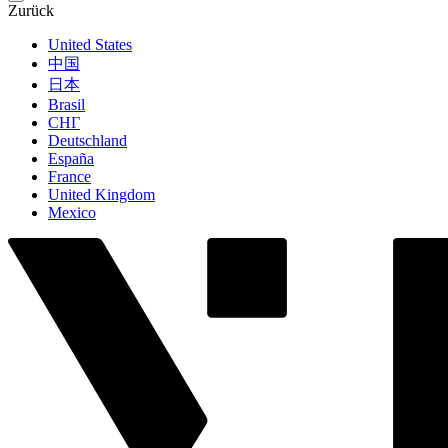
Zurück
United States
中国
日本
Brasil
СНГ
Deutschland
España
France
United Kingdom
Mexico