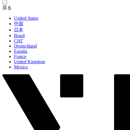
戻る
United States
中国
日本
Brasil
СНГ
Deutschland
España
France
United Kingdom
Mexico