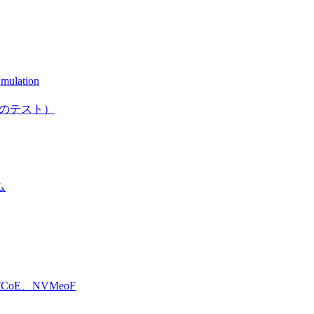
mulation
としてのテスト）
ム
E、NVMeoF