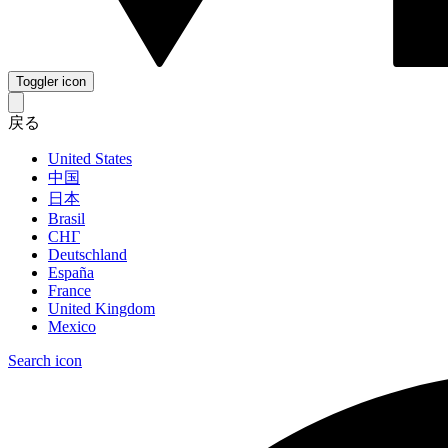
Toggler icon
戻る
United States
中国
日本
Brasil
СНГ
Deutschland
España
France
United Kingdom
Mexico
Search icon