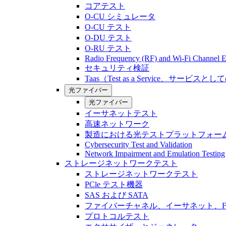
コアテスト
O-CU シミュレータ
O-CU テスト
O-DU テスト
O-RU テスト
Radio Frequency (RF) and Wi-Fi Channel E
セキュリティ検証
Taas（Test as a Service、サービス
光ファイバー
光ファイバー
イーサネットテスト
高速ネットワーク
製造における光テストプラットフォー
Cybersecurity Test and Validation
Network Impairment and Emulation Testing
ストレージネットワークテスト
ストレージネットワークテスト
PCle テスト機器
SAS および SATA
ファイバーチャネル、イーサネット、FCo
プロトコルテスト